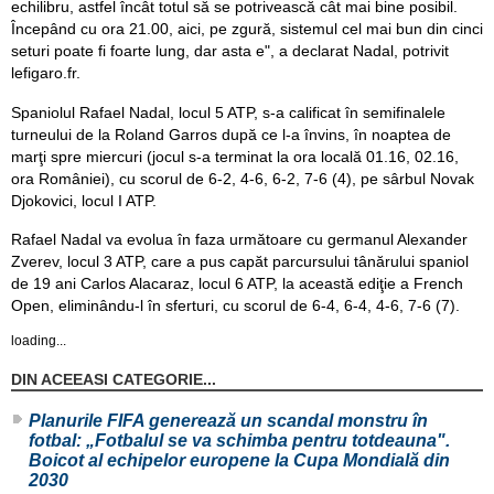
echilibru, astfel încât totul să se potrivească cât mai bine posibil.
Începând cu ora 21.00, aici, pe zgură, sistemul cel mai bun din cinci
seturi poate fi foarte lung, dar asta e", a declarat Nadal, potrivit
lefigaro.fr.
Spaniolul Rafael Nadal, locul 5 ATP, s-a calificat în semifinalele
turneului de la Roland Garros după ce l-a învins, în noaptea de
marţi spre miercuri (jocul s-a terminat la ora locală 01.16, 02.16,
ora României), cu scorul de 6-2, 4-6, 6-2, 7-6 (4), pe sârbul Novak
Djokovici, locul I ATP.
Rafael Nadal va evolua în faza următoare cu germanul Alexander
Zverev, locul 3 ATP, care a pus capăt parcursului tânărului spaniol
de 19 ani Carlos Alacaraz, locul 6 ATP, la această ediţie a French
Open, eliminându-l în sferturi, cu scorul de 6-4, 6-4, 4-6, 7-6 (7).
loading...
DIN ACEEASI CATEGORIE...
Planurile FIFA generează un scandal monstru în
fotbal: „Fotbalul se va schimba pentru totdeauna".
Boicot al echipelor europene la Cupa Mondială din
2030