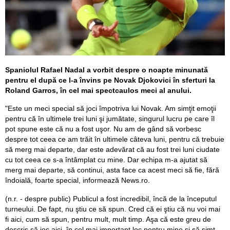
Spaniolul Rafael Nadal a vorbit despre o noapte minunată
pentru el după ce l-a învins pe Novak Djokovici în sferturi la
Roland Garros, în cel mai spectcaulos meci al anului.
"Este un meci special să joci împotriva lui Novak. Am simţit emoţii
pentru că în ultimele trei luni şi jumătate, singurul lucru pe care îl
pot spune este că nu a fost uşor. Nu am de gând să vorbesc
despre tot ceea ce am trăit în ultimele câteva luni, pentru că trebuie
să merg mai departe, dar este adevărat că au fost trei luni ciudate
cu tot ceea ce s-a întâmplat cu mine. Dar echipa m-a ajutat să
merg mai departe, să continui, asta face ca acest meci să fie, fără
îndoială, foarte special, informează News.ro.
(n.r. - despre public) Publicul a fost incredibil, încă de la începutul
turneului. De fapt, nu ştiu ce să spun. Cred că ei ştiu că nu voi mai
fi aici, cum să spun, pentru mult, mult timp. Aşa că este greu de
descris să joc aici, în cel mai important loc pentru mine şi să simt