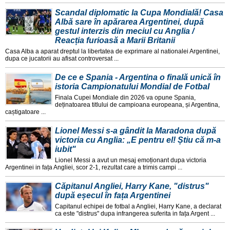
Scandal diplomatic la Cupa Mondială! Casa
Albă sare în apărarea Argentinei, după
gestul interzis din meciul cu Anglia /
Reacția furioasă a Marii Britanii
Casa Alba a aparat dreptul la libertatea de exprimare al nationalei Argentinei,
dupa ce jucatorii au afisat controversat ...
De ce e Spania - Argentina o finală unică în
istoria Campionatului Mondial de Fotbal
Finala Cupei Mondiale din 2026 va opune Spania,
deținatoarea titlului de campioana europeana, și Argentina,
caștigatoare ...
Lionel Messi s-a gândit la Maradona după
victoria cu Anglia: „E pentru el! Știu că m-a
iubit"
Lionel Messi a avut un mesaj emoționant dupa victoria
Argentinei in fața Angliei, scor 2-1, rezultat care a trimis campi ...
Căpitanul Angliei, Harry Kane, "distrus"
după eșecul în fața Argentinei
Capitanul echipei de fotbal a Angliei, Harry Kane, a declarat
ca este "distrus" dupa infrangerea suferita in fața Argent ...