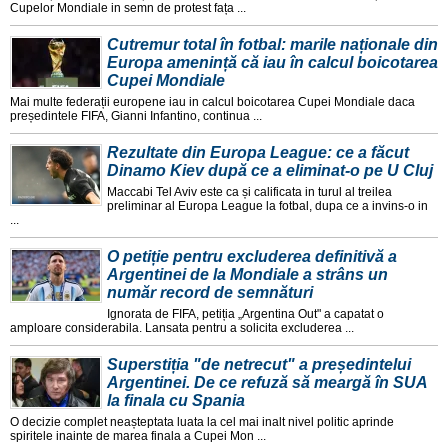
Cupelor Mondiale in semn de protest fața ...
Cutremur total în fotbal: marile naționale din
Europa amenință că iau în calcul boicotarea
Cupei Mondiale
Mai multe federații europene iau in calcul boicotarea Cupei Mondiale daca
președintele FIFA, Gianni Infantino, continua ...
Rezultate din Europa League: ce a făcut
Dinamo Kiev după ce a eliminat-o pe U Cluj
Maccabi Tel Aviv este ca și calificata in turul al treilea
preliminar al Europa League la fotbal, dupa ce a invins-o in
...
O petiție pentru excluderea definitivă a
Argentinei de la Mondiale a strâns un
număr record de semnături
Ignorata de FIFA, petiția „Argentina Out" a capatat o
amploare considerabila. Lansata pentru a solicita excluderea ...
Superstiția "de netrecut" a președintelui
Argentinei. De ce refuză să meargă în SUA
la finala cu Spania
O decizie complet neașteptata luata la cel mai inalt nivel politic aprinde
spiritele inainte de marea finala a Cupei Mon ...