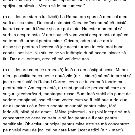
sprijinul publicului. Vreau să le mulţumesc."
(n.r. - despre starea lui fizică) La Roma, am spus că medicul meu
va fi aici cu mine. Doctorul este aici. Ceea ce înseamnă că există
lucruri care pot fi făcute şi care pot ajuta. Nu este momentul să
vorbim despre asta. V-am spus că vom vorbi despre asta după ce
se termină turneul pentru mine. Oricum, adun tot ce am la
dispoziţie pentru a încerca să joc acest turneu în cele mai bune
condiţii posibile. Nu ştiu ce se va întâmpla după aceea, sincer să
fiu. Dar aici, oricum, cred că mă voi descurca.
(n.r. - despre ceea ce urmează) Încă nu am câştigat nimic. Mi-am
oferit posibilitatea ca peste două zile (n.r. - vineri) să mă întorc şi să
joc o semifinală la Roland Garros, ceea ce înseamnă foarte mult
pentru mine. Am experienţă, nu sunt genul de persoană care are
suişuri şi coborâşuri, montagne russe. Sunt încă stabil din punct de
vedere emoţional, aşa că vom vedea cum va fi. Mă bucur de ziua
de azi pentru că a fost o noapte minunată pentru mine, fără
îndoială, plină şi de emoţii. Mâine (miercuri - n.r.) voi începe să mă
concentrez pe ceea ce trebuie să fac pentru a fi gata pentru
semifinale. Obiectivul principal pentru mine este să mă concentrez
pe nivelul meu de joc, cel pe care l-am jucat astăzi (n.r. - marţi).