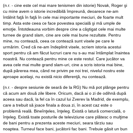
(n.r. - cine este cel mai mare tenismen din istorie) Novak, Roger şi
cu mine avem o istorie incredibilă împreună, deoarece ne-am
întâlnit faţă în faţă în cele mai importante meciuri, de foarte mult
timp. Asta este ceea ce face povestea specială şi mă umple de
emoţie. Întotdeauna vorbim despre cine a câştigat cele mai multe
turnee de grand slam, cine are cele mai bune rezultate. Pentru
mine, nu contează, ceea ce contează sunt visele pe care le
urmărim. Cred că ne-am îndeplinit visele, scriem istoria acestui
sport pentru că am făcut lucruri care nu s-au mai întâmplat înaintea
noastră. Nu contează pentru mine ce este restul. Care jucător va
avea cele mai multe grand slam-uri, cine a scris istoria mai bine,
după părerea mea, când ne privim pe noi trei, nivelul nostru este
aproape acelaşi, nu există nicio diferenţă, nu contează.
(n.r. - despre sesiunie de seară de la RG) Nu mă pot plânge pentru
că acum am două zile libere. Oricum, dacă ai o zi de odihnă după
aceea sau dacă, la fel ca în cazul lui Zverev la Madrid, de exemplu,
care a trebuit să joace finala a doua zi, în acest caz este o
problemă reală. Bineînţeles, înţeleg. Există o latură comercială, o
înţeleg. Există toate posturile de televiziune care plătesc o mulţime
de bani pentru a prezenta aceste meciuri, seara târziu sau
noaptea. Turneul face bani, jucătorii fac bani. Trebuie găsit un bun