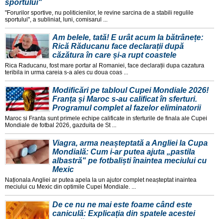
sportului"
"Forurilor sportive, nu politicienilor, le revine sarcina de a stabili regulile
sportului", a subliniat, luni, comisarul ...
Am belele, tată! E urât acum la bătrânețe:
Rică Răducanu face declarații după
căzătura în care și-a rupt coastele
Rica Raducanu, fost mare portar al Romaniei, face declarații dupa cazatura
teribila in urma careia s-a ales cu doua coas ...
Modificări pe tabloul Cupei Mondiale 2026!
Franța și Maroc s-au calificat în sferturi.
Programul complet al fazelor eliminatorii
Maroc si Franta sunt primele echipe calificate in sferturile de finala ale Cupei
Mondiale de fotbal 2026, gazduita de St ...
Viagra, arma neașteptată a Angliei la Cupa
Mondială: Cum i-ar putea ajuta „pastila
albastră" pe fotbaliști înaintea meciului cu
Mexic
Naționala Angliei ar putea apela la un ajutor complet neașteptat inaintea
meciului cu Mexic din optimile Cupei Mondiale. ...
De ce nu ne mai este foame când este
caniculă: Explicația din spatele acestei