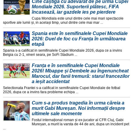
Cine câștigă cu adevărat de pe urma Cupei
Mondiale 2026. Suporterii plătesc, FIFA
încasează, iar gazdele ies pe pierdere
Cupa Mondiala este unul dintre cele mai mari spectacole
sportive ale lumii și, in același timp, unul dintre cele mai mar ...
Spania este în semifinalele Cupei Mondiale
2026: Duel de foc cu Franța în următoarea
etapă
Spania s-a calificat in semifinalele Cupei Mondiale 2026, dupa ce a invins
Belgia cu 2-1, vineri seara, pe SoFi Stadium ...
Franța e în semifinalele Cupei Mondiale
2026! Mbappe și Dembele au îngenuncheat
Marocul, dar fanii tremură: starul francezilor
a ieșit accidentat
Selectionata Frantei s-a calificat in semifinalele Cupei Mondiale de fotbal
2026, dupa ce a invins fara probleme echipa ...
Cum s-a produs tragedia în urma căreia a
murit Gabi Mureșan. Noi informații despre
ultimele sale momente
Fostul internațional roman și ex-jucator al CFR Cluj, Gabi
Mureșan, a murit la varsta de 44 de ani, dupa un incident pet
...