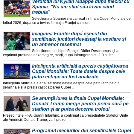
Verdictul lui Kylian Mbappe după meciul cu
Spania: "Nu am știut să-i lovim când
trebuia"
Selecționata Spaniei s-a calificat in finala Cupei Mondiale de
fotbal 2026, dupa ce a invins formația Franței cu scorul ...
Imaginea Franței după eșecul din
semifinale: jucători devastați la vestiare și
un antrenor resemnat
Selecționerul echipei Franței, Didier Deschamps, și-a
exprimat profunda dezamagire, marți, dupa infrangerea cu 2-0 sufer ...
Inteligența artificială a prezis câștigătoarea
Cupei Mondiale: Toate datele despre cele
patru echipe au fost analizate
Inteligența Artificiala a analizat toate datele despre cele patru echipe din
semifinale și a prezis caștigatoarea Cupei ...
Se anunță iureș la finala Cupei Mondiale:
Donald Trump merge pentru prima oară pe
stadion și ar putea decerna trofeul
Președintele FIFA, Gianni Infantino, a confirmat ca președintele Statelor Unite
ale Americii, Donald Trump, va fi prezen ...
Programul meciurilor din semifinalele Cupei