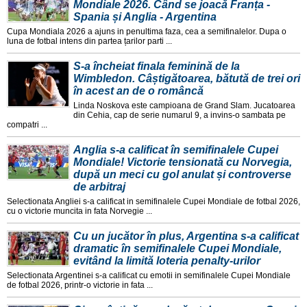
Mondiale 2026. Când se joacă Franța -
Spania și Anglia - Argentina
Cupa Mondiala 2026 a ajuns in penultima faza, cea a semifinalelor. Dupa o
luna de fotbal intens din partea țarilor parti ...
S-a încheiat finala feminină de la
Wimbledon. Câștigătoarea, bătută de trei ori
în acest an de o româncă
Linda Noskova este campioana de Grand Slam. Jucatoarea
din Cehia, cap de serie numarul 9, a invins-o sambata pe
compatri ...
Anglia s-a calificat în semifinalele Cupei
Mondiale! Victorie tensionată cu Norvegia,
după un meci cu gol anulat și controverse
de arbitraj
Selectionata Angliei s-a calificat in semifinalele Cupei Mondiale de fotbal 2026,
cu o victorie muncita in fata Norvegie ...
Cu un jucător în plus, Argentina s-a calificat
dramatic în semifinalele Cupei Mondiale,
evitând la limită loteria penalty-urilor
Selectionata Argentinei s-a calificat cu emotii in semifinalele Cupei Mondiale
de fotbal 2026, printr-o victorie in fata ...