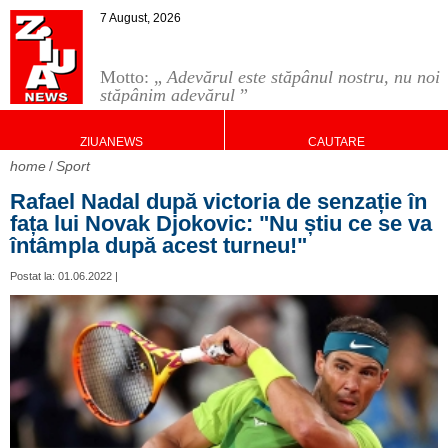
7 August, 2026
Motto: „
Adevărul este stăpânul nostru, nu noi
stăpânim adevărul
”
ZIUANEWS
CAUTARE
home
Sport
Rafael Nadal după victoria de senzație în
fața lui Novak Djokovic: "Nu știu ce se va
întâmpla după acest turneu!"
Postat la: 01.06.2022 |