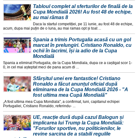
Tabloul complet al sferturilor de finală de la
Cupa Mondială 2026! Au fost 48 de echipe,
au mai rămas 8
Daca la startul competiției, pe 11 iunie, au fost 48 de echipe,
acum, dupa mai puțin de o luna, au mai ramas opt și toat ...
Spania a trimis Portugalia acasă cu un gol
marcat în prelungiri. Cristiano Ronaldo, cu
ochii în lacrimi, își ia adio de la Cupa
Mondială
Spania a eliminat Portugalia, de la Cupa Mondiala, dupa ce a caștigat scor 1-
0, in cel mai așteptat meci de pana acum di ...
Sfârșitul unei ere fantastice! Cristiano
Ronaldo a făcut anunțul oficial după
eliminarea de la Cupa Mondială 2026 - "A
fost ultima mea Cupă Mondială"
„A fost ultima mea Cupa Mondiala", a confirmat, luni, capitanul echipei
Portugaliei, Cristiano Ronaldo, referindu- ...
UE, reacție dură după cazul Balogun și
implicarea lui Trump la Cupa Mondială:
"Forurilor sportive, nu politicienilor, le
revine sarcina de a stabili regulile