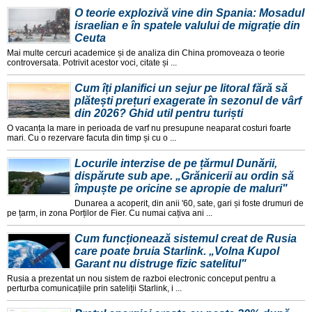
O teorie explozivă vine din Spania: Mosadul
israelian e în spatele valului de migrație din
Ceuta
Mai multe cercuri academice și de analiza din China promoveaza o teorie
controversata. Potrivit acestor voci, citate și ...
Cum îți planifici un sejur pe litoral fără să
plătești prețuri exagerate în sezonul de vârf
din 2026? Ghid util pentru turiști
O vacanța la mare in perioada de varf nu presupune neaparat costuri foarte
mari. Cu o rezervare facuta din timp și cu o ...
Locurile interzise de pe țărmul Dunării,
dispărute sub ape. „Grănicerii au ordin să
împuște pe oricine se apropie de maluri"
Dunarea a acoperit, din anii '60, sate, gari și foste drumuri de
pe țarm, in zona Porților de Fier. Cu numai cațiva ani ...
Cum funcționează sistemul creat de Rusia
care poate bruia Starlink. „Volna Kupol
Garant nu distruge fizic satelitul"
Rusia a prezentat un nou sistem de razboi electronic conceput pentru a
perturba comunicațiile prin sateliții Starlink, i ...