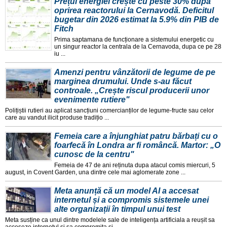
Prețul energiei crește cu peste 30% după
oprirea reactorului la Cernavodă. Deficitul
bugetar din 2026 estimat la 5.9% din PIB de
Fitch
Prima saptamana de funcționare a sistemului energetic cu
un singur reactor la centrala de la Cernavoda, dupa ce pe 28
iu ...
Amenzi pentru vânzătorii de legume de pe
marginea drumului. Unde s-au făcut
controale. „Crește riscul producerii unor
evenimente rutiere"
Polițiștii rutieri au aplicat sancțiuni comercianților de legume-fructe sau celor
care au vandut ilicit produse tradițio ...
Femeia care a înjunghiat patru bărbați cu o
foarfecă în Londra ar fi româncă. Martor: „O
cunosc de la centru"
Femeia de 47 de ani reținuta dupa atacul comis miercuri, 5
august, in Covent Garden, una dintre cele mai aglomerate zone ...
Meta anunță că un model AI a accesat
internetul și a compromis sistemele unei
alte organizații în timpul unui test
Meta susține ca unul dintre modelele sale de inteligența artificiala a reușit sa
acceseze internetul și sa compromita si ...