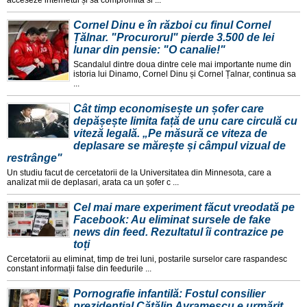
Cornel Dinu e în război cu finul Cornel
Țălnar. "Procurorul" pierde 3.500 de lei
lunar din pensie: "O canalie!"
Scandalul dintre doua dintre cele mai importante nume din
istoria lui Dinamo, Cornel Dinu și Cornel Țalnar, continua sa
...
Cât timp economisește un șofer care
depășește limita față de unu care circulă cu
viteză legală. „Pe măsură ce viteza de
deplasare se mărește și câmpul vizual de
restrânge"
Un studiu facut de cercetatorii de la Universitatea din Minnesota, care a
analizat mii de deplasari, arata ca un șofer c ...
Cel mai mare experiment făcut vreodată pe
Facebook: Au eliminat sursele de fake
news din feed. Rezultatul îi contrazice pe
toți
Cercetatorii au eliminat, timp de trei luni, postarile surselor care raspandesc
constant informații false din feedurile ...
Pornografie infantilă: Fostul consilier
prezidențial Cătălin Avramescu e urmărit