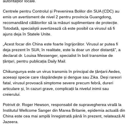
autorităților locale.
Centrele pentru Controlul și Prevenirea Bolilor din SUA (CDC) au
emis un avertisment de nivel 2 pentru provincia Guangdong,
recomandând călătorilor să ia măsuri suplimentare de protecție.
Totodată, specialiștii avertizează că este posibil ca virusul să fi
ajuns deja în Statele Unite.
„Acest focar din China este foarte îngrijorător. Virusul ar putea fi
deja prezent în SUA; în realitate, este la doar un zbor distanță", a
declarat dr. Louisa Messenger, specialist în boli transmise de
țânțari, pentru publicația Daily Mail.
Chikungunya este un virus transmis în principal de țânțarii Aedes,
aceeași specie care răspândește și dengue sau Zika. Deși rareori
fatal, virusul provoacă simptome severe precum febră, dureri
articulare și, în cazuri grave, complicații la nivelul inimii sau
creierului.
Potrivit dr. Roger Hewson, responsabil de supravegherea virală la
Institutul Wellcome Sanger din Marea Britanie, epidemia actuală din
China este cea mai amplă înregistrată până în prezent, relatează Al
Jazeera.