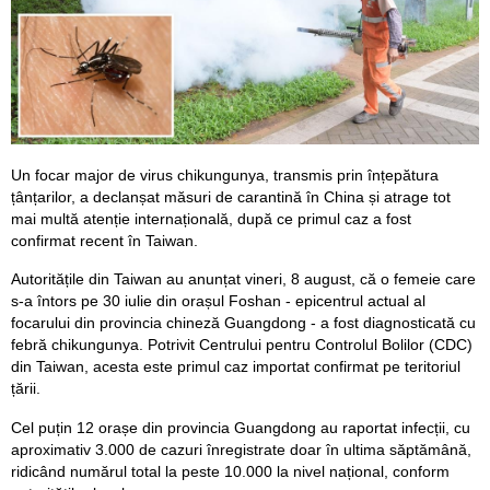
Un focar major de virus chikungunya, transmis prin înțepătura
țânțarilor, a declanșat măsuri de carantină în China și atrage tot
mai multă atenție internațională, după ce primul caz a fost
confirmat recent în Taiwan.
Autoritățile din Taiwan au anunțat vineri, 8 august, că o femeie care
s-a întors pe 30 iulie din orașul Foshan - epicentrul actual al
focarului din provincia chineză Guangdong - a fost diagnosticată cu
febră chikungunya. Potrivit Centrului pentru Controlul Bolilor (CDC)
din Taiwan, acesta este primul caz importat confirmat pe teritoriul
țării.
Cel puțin 12 orașe din provincia Guangdong au raportat infecții, cu
aproximativ 3.000 de cazuri înregistrate doar în ultima săptămână,
ridicând numărul total la peste 10.000 la nivel național, conform