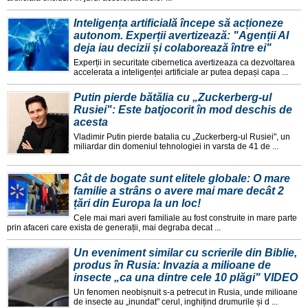
Inteligența artificială începe să acționeze
autonom. Experții avertizează: "Agenții AI
deja iau decizii și colaborează între ei"
Experții in securitate cibernetica avertizeaza ca dezvoltarea
accelerata a inteligenței artificiale ar putea depași capa ...
Putin pierde bătălia cu „Zuckerberg-ul
Rusiei": Este batjocorit în mod deschis de
acesta
Vladimir Putin pierde batalia cu „Zuckerberg-ul Rusiei", un
miliardar din domeniul tehnologiei in varsta de 41 de ...
Cât de bogate sunt elitele globale: O mare
familie a strâns o avere mai mare decât 2
țări din Europa la un loc!
Cele mai mari averi familiale au fost construite in mare parte
prin afaceri care exista de generații, mai degraba decat ...
Un eveniment similar cu scrierile din Biblie,
produs în Rusia: Invazia a milioane de
insecte „ca una dintre cele 10 plăgi" VIDEO
Un fenomen neobișnuit s-a petrecut in Rusia, unde milioane
de insecte au „inundat" cerul, inghițind drumurile și d ...