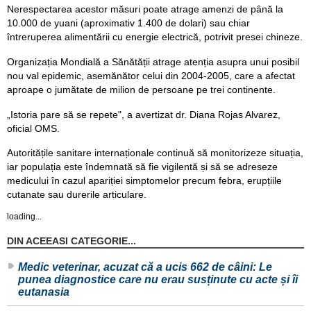
Nerespectarea acestor măsuri poate atrage amenzi de până la
10.000 de yuani (aproximativ 1.400 de dolari) sau chiar
întreruperea alimentării cu energie electrică, potrivit presei chineze.
Organizația Mondială a Sănătății atrage atenția asupra unui posibil
nou val epidemic, asemănător celui din 2004-2005, care a afectat
aproape o jumătate de milion de persoane pe trei continente.
„Istoria pare să se repete", a avertizat dr. Diana Rojas Alvarez,
oficial OMS.
Autoritățile sanitare internaționale continuă să monitorizeze situația,
iar populația este îndemnată să fie vigilentă și să se adreseze
medicului în cazul apariției simptomelor precum febra, erupțiile
cutanate sau durerile articulare.
loading...
DIN ACEEASI CATEGORIE...
Medic veterinar, acuzat că a ucis 662 de câini: Le
punea diagnostice care nu erau susținute cu acte și îi
eutanasia