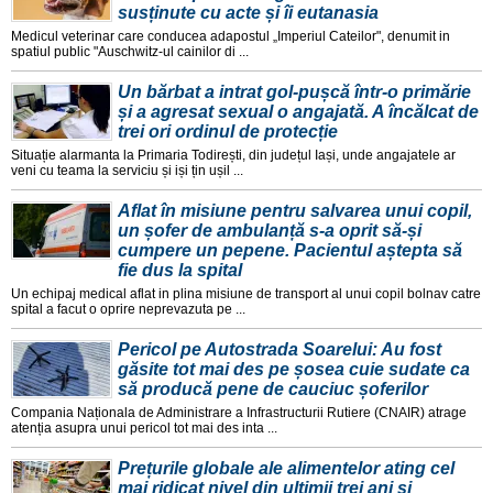
susținute cu acte și îi eutanasia
Medicul veterinar care conducea adapostul „Imperiul Cateilor", denumit in
spatiul public "Auschwitz-ul cainilor di ...
Un bărbat a intrat gol-pușcă într-o primărie
și a agresat sexual o angajată. A încălcat de
trei ori ordinul de protecție
Situație alarmanta la Primaria Todirești, din județul Iași, unde angajatele ar
veni cu teama la serviciu și iși țin ușil ...
Aflat în misiune pentru salvarea unui copil,
un șofer de ambulanță s-a oprit să-și
cumpere un pepene. Pacientul aștepta să
fie dus la spital
Un echipaj medical aflat in plina misiune de transport al unui copil bolnav catre
spital a facut o oprire neprevazuta pe ...
Pericol pe Autostrada Soarelui: Au fost
găsite tot mai des pe șosea cuie sudate ca
să producă pene de cauciuc șoferilor
Compania Naționala de Administrare a Infrastructurii Rutiere (CNAIR) atrage
atenția asupra unui pericol tot mai des inta ...
Prețurile globale ale alimentelor ating cel
mai ridicat nivel din ultimii trei ani și