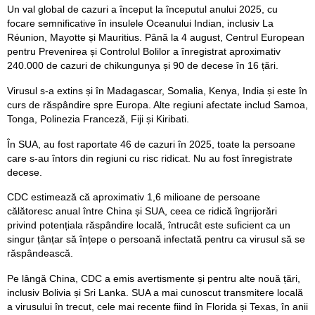
Un val global de cazuri a început la începutul anului 2025, cu
focare semnificative în insulele Oceanului Indian, inclusiv La
Réunion, Mayotte și Mauritius. Până la 4 august, Centrul European
pentru Prevenirea și Controlul Bolilor a înregistrat aproximativ
240.000 de cazuri de chikungunya și 90 de decese în 16 țări.
Virusul s-a extins și în Madagascar, Somalia, Kenya, India și este în
curs de răspândire spre Europa. Alte regiuni afectate includ Samoa,
Tonga, Polinezia Franceză, Fiji și Kiribati.
În SUA, au fost raportate 46 de cazuri în 2025, toate la persoane
care s-au întors din regiuni cu risc ridicat. Nu au fost înregistrate
decese.
CDC estimează că aproximativ 1,6 milioane de persoane
călătoresc anual între China și SUA, ceea ce ridică îngrijorări
privind potențiala răspândire locală, întrucât este suficient ca un
singur țânțar să înțepe o persoană infectată pentru ca virusul să se
răspândească.
Pe lângă China, CDC a emis avertismente și pentru alte nouă țări,
inclusiv Bolivia și Sri Lanka. SUA a mai cunoscut transmitere locală
a virusului în trecut, cele mai recente fiind în Florida și Texas, în anii