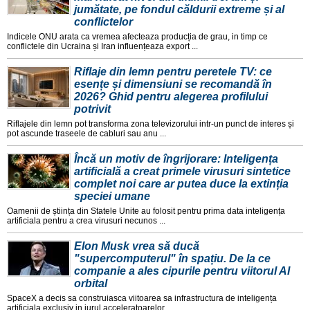
jumătate, pe fondul căldurii extreme și al
conflictelor
Indicele ONU arata ca vremea afecteaza producția de grau, in timp ce
conflictele din Ucraina și Iran influențeaza export ...
Riflaje din lemn pentru peretele TV: ce
esențe și dimensiuni se recomandă în
2026? Ghid pentru alegerea profilului
potrivit
Riflajele din lemn pot transforma zona televizorului intr-un punct de interes și
pot ascunde traseele de cabluri sau anu ...
Încă un motiv de îngrijorare: Inteligența
artificială a creat primele virusuri sintetice
complet noi care ar putea duce la extinția
speciei umane
Oamenii de știința din Statele Unite au folosit pentru prima data inteligența
artificiala pentru a crea virusuri necunos ...
Elon Musk vrea să ducă
"supercomputerul" în spațiu. De la ce
companie a ales cipurile pentru viitorul AI
orbital
SpaceX a decis sa construiasca viitoarea sa infrastructura de inteligența
artificiala exclusiv in jurul acceleratoarelor ...