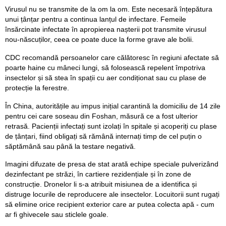
Virusul nu se transmite de la om la om. Este necesară înțepătura
unui țânțar pentru a continua lanțul de infectare. Femeile
însărcinate infectate în apropierea nașterii pot transmite virusul
nou-născuților, ceea ce poate duce la forme grave ale bolii.
CDC recomandă persoanelor care călătoresc în regiuni afectate să
poarte haine cu mâneci lungi, să folosească repelent împotriva
insectelor și să stea în spații cu aer condiționat sau cu plase de
protecție la ferestre.
În China, autoritățile au impus inițial carantină la domiciliu de 14 zile
pentru cei care soseau din Foshan, măsură ce a fost ulterior
retrasă. Pacienții infectați sunt izolați în spitale și acoperiți cu plase
de țânțari, fiind obligați să rămână internați timp de cel puțin o
săptămână sau până la testare negativă.
Imagini difuzate de presa de stat arată echipe speciale pulverizând
dezinfectant pe străzi, în cartiere rezidențiale și în zone de
construcție. Dronelor li s-a atribuit misiunea de a identifica și
distruge locurile de reproducere ale insectelor. Locuitorii sunt rugați
să elimine orice recipient exterior care ar putea colecta apă - cum
ar fi ghivecele sau sticlele goale.