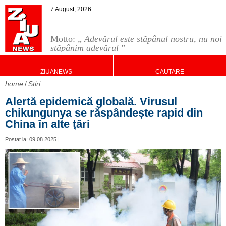
7 August, 2026
Motto: „
Adevărul este stăpânul nostru, nu noi
stăpânim adevărul
”
ZIUANEWS
CAUTARE
home
Stiri
Alertă epidemică globală. Virusul
chikungunya se răspândește rapid din
China în alte țări
Postat la: 09.08.2025 |