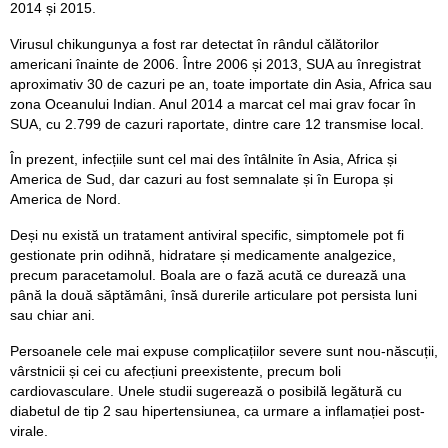
2014 și 2015.
Virusul chikungunya a fost rar detectat în rândul călătorilor
americani înainte de 2006. Între 2006 și 2013, SUA au înregistrat
aproximativ 30 de cazuri pe an, toate importate din Asia, Africa sau
zona Oceanului Indian. Anul 2014 a marcat cel mai grav focar în
SUA, cu 2.799 de cazuri raportate, dintre care 12 transmise local.
În prezent, infecțiile sunt cel mai des întâlnite în Asia, Africa și
America de Sud, dar cazuri au fost semnalate și în Europa și
America de Nord.
Deși nu există un tratament antiviral specific, simptomele pot fi
gestionate prin odihnă, hidratare și medicamente analgezice,
precum paracetamolul. Boala are o fază acută ce durează una
până la două săptămâni, însă durerile articulare pot persista luni
sau chiar ani.
Persoanele cele mai expuse complicațiilor severe sunt nou-născuții,
vârstnicii și cei cu afecțiuni preexistente, precum boli
cardiovasculare. Unele studii sugerează o posibilă legătură cu
diabetul de tip 2 sau hipertensiunea, ca urmare a inflamației post-
virale.