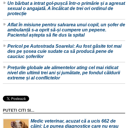
Un bărbat a intrat gol-pușcă într-o primărie și a agresat
sexual o angajată. A încălcat de trei ori ordinul de
protecție
Aflat în misiune pentru salvarea unui copil, un șofer de
ambulanță s-a oprit să-și cumpere un pepene.
Pacientul aștepta să fie dus la spital
Pericol pe Autostrada Soarelui: Au fost găsite tot mai
des pe șosea cuie sudate ca să producă pene de
cauciuc șoferilor
Prețurile globale ale alimentelor ating cel mai ridicat
nivel din ultimii trei ani și jumătate, pe fondul căldurii
extreme și al conflictelor
PUTETI CITI SI...
Medic veterinar, acuzat că a ucis 662 de
câini: Le punea diagnostice care nu erau