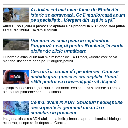
Al doilea cel mai mare focar de Ebola din
istorie se agravează. Ce îi îngrijorează acum
pe specialiști: „Mergem din ușă în ușă"
Virusul Ebola, care a provocat o epidemie de proporții in RD Congo, s-ar putea
sa fi suferit mutații, se tem autoritațil ...
Dunărea va seca până în septembrie.
Prognoză neagră pentru România, în ciuda
ploilor de zilele următoare
Dunarea a atins joi un nou minim istoric de 1.400 mc/s, valoare care se va
menține staționara pana pe 12 august, potrivi ...
Cenzură la comandă pe internet: Cum se
închide gura presei în era digitală. Prețul
plătit pentru ca o investigație să dispară
O piața clandestina a „cenzurii la comanda" exploateaza sistemele automate
ale marilor platforme pentru a elimina ...
Ce mai avem in ADN. Structuri neobișnuite
descoperite în genomul uman la o
cercetare în premieră
Imaginea clasica a ADN-ului, dubla helix, simbolul aproape iconic al biologiei
moderne, incepe sa fie depașita. Cercetar ...