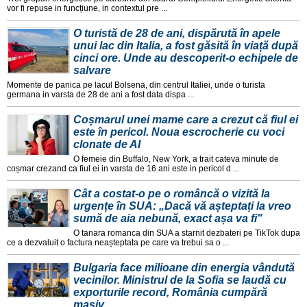
vor fi repuse in funcțiune, in contextul pre ...
O turistă de 28 de ani, dispărută în apele
unui lac din Italia, a fost găsită în viață după
cinci ore. Unde au descoperit-o echipele de
salvare
Momente de panica pe lacul Bolsena, din centrul Italiei, unde o turista
germana in varsta de 28 de ani a fost data dispa ...
Coșmarul unei mame care a crezut că fiul ei
este în pericol. Noua escrocherie cu voci
clonate de AI
O femeie din Buffalo, New York, a trait cateva minute de
coșmar crezand ca fiul ei in varsta de 16 ani este in pericol d ...
Cât a costat-o pe o româncă o vizită la
urgențe în SUA: „Dacă vă așteptați la vreo
sumă de aia nebună, exact așa va fi"
O tanara romanca din SUA a starnit dezbateri pe TikTok dupa
ce a dezvaluit o factura neașteptata pe care va trebui sa o ...
Bulgaria face milioane din energia vândută
vecinilor. Ministrul de la Sofia se laudă cu
exporturile record, România cumpără
masiv