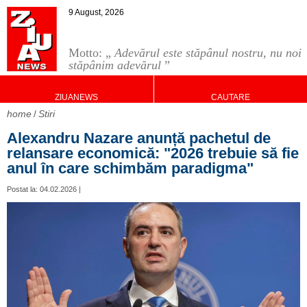
9 August, 2026
Motto: „
Adevărul este stăpânul nostru, nu noi
stăpânim adevărul
”
ZIUANEWS
CAUTARE
home
Stiri
Alexandru Nazare anunță pachetul de
relansare economică: "2026 trebuie să fie
anul în care schimbăm paradigma"
Postat la: 04.02.2026 |