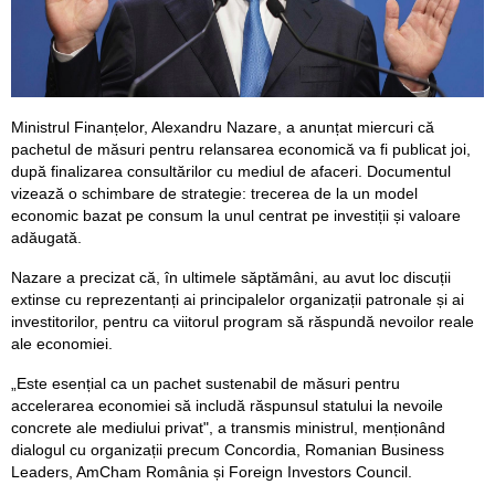
Ministrul Finanțelor, Alexandru Nazare, a anunțat miercuri că
pachetul de măsuri pentru relansarea economică va fi publicat joi,
după finalizarea consultărilor cu mediul de afaceri. Documentul
vizează o schimbare de strategie: trecerea de la un model
economic bazat pe consum la unul centrat pe investiții și valoare
adăugată.
Nazare a precizat că, în ultimele săptămâni, au avut loc discuții
extinse cu reprezentanți ai principalelor organizații patronale și ai
investitorilor, pentru ca viitorul program să răspundă nevoilor reale
ale economiei.
„Este esențial ca un pachet sustenabil de măsuri pentru
accelerarea economiei să includă răspunsul statului la nevoile
concrete ale mediului privat", a transmis ministrul, menționând
dialogul cu organizații precum Concordia, Romanian Business
Leaders, AmCham România și Foreign Investors Council.