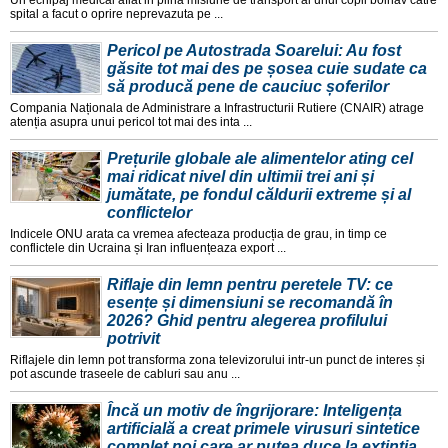
Un echipaj medical aflat in plina misiune de transport al unui copil bolnav catre
spital a facut o oprire neprevazuta pe ...
Pericol pe Autostrada Soarelui: Au fost
găsite tot mai des pe șosea cuie sudate ca
să producă pene de cauciuc șoferilor
Compania Naționala de Administrare a Infrastructurii Rutiere (CNAIR) atrage
atenția asupra unui pericol tot mai des inta ...
Prețurile globale ale alimentelor ating cel
mai ridicat nivel din ultimii trei ani și
jumătate, pe fondul căldurii extreme și al
conflictelor
Indicele ONU arata ca vremea afecteaza producția de grau, in timp ce
conflictele din Ucraina și Iran influențeaza export ...
Riflaje din lemn pentru peretele TV: ce
esențe și dimensiuni se recomandă în
2026? Ghid pentru alegerea profilului
potrivit
Riflajele din lemn pot transforma zona televizorului intr-un punct de interes și
pot ascunde traseele de cabluri sau anu ...
Încă un motiv de îngrijorare: Inteligența
artificială a creat primele virusuri sintetice
complet noi care ar putea duce la extinția