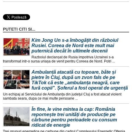
PUTETI CITI SI...
Kim Jong Un s-a îmbogățit din războiul
Rusiei. Coreea de Nord este mult mai
puternică decât în ultimele decenii
Razboiul declanșat de Rusia impotriva Ucrainei s-a
transformat intr-o sursa uriașa de venit pentru Coreea de Nord. Potri ...
Ambulanță atacată cu topoare, bâte și
pietre în Cluj, după un zvon fals de pe
TikTok că este „ambulanța neagră, care
fură copii". Șoferul a fost operat de urgență
Un echipaj al Serviciului de Ambulanța din județul Cluj a fost atacat violent
sambata seara, dupa ce mai multe persoane ...
În fine, le vine mintea la cap: România
repornește trei unități de producție pe
cărbune pentru perioadele cu consum
ridicat de energie
Trei grupuri energetice pe carbune din cadrul Complexului Energetic Oltenia