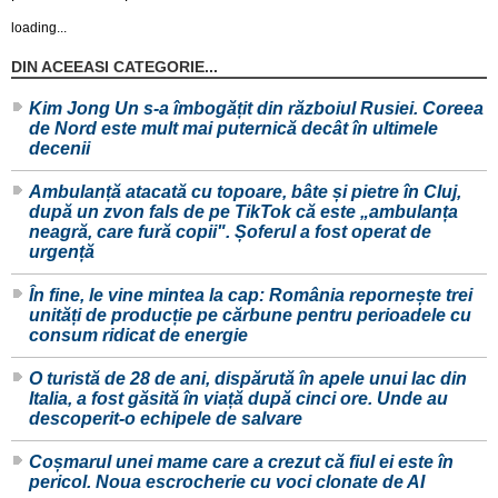
loading...
DIN ACEEASI CATEGORIE...
Kim Jong Un s-a îmbogățit din războiul Rusiei. Coreea
de Nord este mult mai puternică decât în ultimele
decenii
Ambulanță atacată cu topoare, bâte și pietre în Cluj,
după un zvon fals de pe TikTok că este „ambulanța
neagră, care fură copii". Șoferul a fost operat de
urgență
În fine, le vine mintea la cap: România repornește trei
unități de producție pe cărbune pentru perioadele cu
consum ridicat de energie
O turistă de 28 de ani, dispărută în apele unui lac din
Italia, a fost găsită în viață după cinci ore. Unde au
descoperit-o echipele de salvare
Coșmarul unei mame care a crezut că fiul ei este în
pericol. Noua escrocherie cu voci clonate de AI