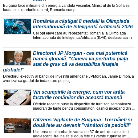
Bulgaria face milioane din energia vanduta vecinilor. Ministrul de la Sofia se
lauda cu exporturile record, Romania cump ...
România a câștigat 8 medalii la Olimpiada
Internațională de Inteligență Artificială 2026
Cei opt elevi care au reprezentat Romania la Olimpiada
Internationala de Inteligenta Artificiala (IOAI), desfasurata in
...
Directorul JP Morgan - cea mai puternică
bancă globală: "Cineva va perturba piața
atat de grav că va destabiliza finațele
globale!"
Directorul executiv al bancii de investiții americane JPMorgan, Jamie Dimon, a
avertizat ca gradul de indatorare pe pieț ...
Vin scumpirile la energie: cum vor arăta
facturile românilor din această toamnă
Ofertele recente puse la dispoziție de furnizori semnaleaza
majorari de tarife pentru consumatorii casnici incepand din ...
Citizens Vigilante de Bulgaria: Trei băieți și
două fete au devenit "vânători de pedofili"
Uciderea unui barbat in varsta de 37 de ani, de catre cinci
adolescenti, trei baieti si doua fete cu varste cuprinse int ...