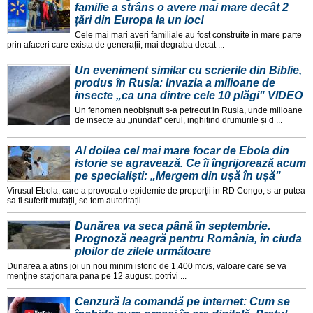
familie a strâns o avere mai mare decât 2
țări din Europa la un loc!
Cele mai mari averi familiale au fost construite in mare parte
prin afaceri care exista de generații, mai degraba decat ...
Un eveniment similar cu scrierile din Biblie,
produs în Rusia: Invazia a milioane de
insecte „ca una dintre cele 10 plăgi" VIDEO
Un fenomen neobișnuit s-a petrecut in Rusia, unde milioane
de insecte au „inundat" cerul, inghițind drumurile și d ...
Al doilea cel mai mare focar de Ebola din
istorie se agravează. Ce îi îngrijorează acum
pe specialiști: „Mergem din ușă în ușă"
Virusul Ebola, care a provocat o epidemie de proporții in RD Congo, s-ar putea
sa fi suferit mutații, se tem autoritațil ...
Dunărea va seca până în septembrie.
Prognoză neagră pentru România, în ciuda
ploilor de zilele următoare
Dunarea a atins joi un nou minim istoric de 1.400 mc/s, valoare care se va
menține staționara pana pe 12 august, potrivi ...
Cenzură la comandă pe internet: Cum se