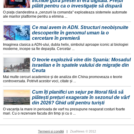
închide gura presei în era digitală. Prețul
plătit pentru ca o investigație să dispară
O piața clandestina a „cenzurii la comanda" exploateaza sistemele automate
ale marilor platforme pentru a elimina ...
Ce mai avem in ADN. Structuri neobișnuite
descoperite în genomul uman la o
cercetare în premieră
Imaginea clasica a ADN-ului, dubla helix, simbolul aproape iconic al biologiei
moderne, incepe sa fie depașita. Cercetar ...
O teorie explozivă vine din Spania: Mosadul
israelian e în spatele valului de migrație din
Ceuta
Mai multe cercuri academice și de analiza din China promoveaza o teorie
controversata. Potrivit acestor voci, citate și ...
Cum îți planifici un sejur pe litoral fără să
plătești prețuri exagerate în sezonul de vârf
din 2026? Ghid util pentru turiști
O vacanța la mare in perioada de varf nu presupune neaparat costuri foarte
mari. Cu o rezervare facuta din timp și cu o ...
Termeni si conditii
ZiuaNews © 2012