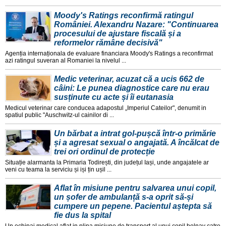
Moody's Ratings reconfirmă ratingul
României. Alexandru Nazare: "Continuarea
procesului de ajustare fiscală și a
reformelor rămâne decisivă"
Agenția internaționala de evaluare financiara Moody's Ratings a reconfirmat
azi ratingul suveran al Romaniei la nivelul ...
Medic veterinar, acuzat că a ucis 662 de
câini: Le punea diagnostice care nu erau
susținute cu acte și îi eutanasia
Medicul veterinar care conducea adapostul „Imperiul Cateilor", denumit in
spatiul public "Auschwitz-ul cainilor di ...
Un bărbat a intrat gol-pușcă într-o primărie
și a agresat sexual o angajată. A încălcat de
trei ori ordinul de protecție
Situație alarmanta la Primaria Todirești, din județul Iași, unde angajatele ar
veni cu teama la serviciu și iși țin ușil ...
Aflat în misiune pentru salvarea unui copil,
un șofer de ambulanță s-a oprit să-și
cumpere un pepene. Pacientul aștepta să
fie dus la spital