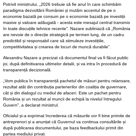
Potrivit ministrului, „2026 trebuie să fie anul în care schimbăm
paradigma dezvoltării României și mutăm accentul de pe o
economie bazată pe consum pe o economie bazată pe investiții
masive și valoare adăugată - acesta este mesajul central transmis
în toate discuțiile tehnice recente". Nazare subliniază că „România
are nevoie de o direcție strategică pe termen lung, de un cadru
predictibil și responsabil care să stimuleze investițiile,
competitivitatea și crearea de locuri de muncă durabile".
Alexandru Nazare a precizat că documentul final va fi făcut public
joi, după definitivarea ultimelor detalii, și va intra în procedură de
transparență decizională.
„Vom publica în transparență pachetul de măsuri pentru relansare,
rezultat atât din contribuția partenerilor din coaliția de guvernare,
cât și din dialogul cu mediul de afaceri. Este un pachet pentru
România și un rezultat al muncii de echipă la nivelul întregului
Guvern", a declarat ministrul.
Oficialul și-a exprimat încrederea că măsurile vor fi bine primite de
antreprenori și a anunțat că Guvernul va continua consultările și
după publicarea documentului, pe baza feedbackului primit din
partea mediului privat.