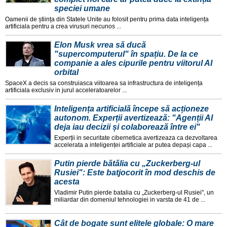
speciei umane
Oamenii de știința din Statele Unite au folosit pentru prima data inteligența
artificiala pentru a crea virusuri necunos ...
Elon Musk vrea să ducă
"supercomputerul" în spațiu. De la ce
companie a ales cipurile pentru viitorul AI
orbital
SpaceX a decis sa construiasca viitoarea sa infrastructura de inteligența
artificiala exclusiv in jurul acceleratoarelor ...
Inteligența artificială începe să acționeze
autonom. Experții avertizează: "Agenții AI
deja iau decizii și colaborează între ei"
Experții in securitate cibernetica avertizeaza ca dezvoltarea
accelerata a inteligenței artificiale ar putea depași capa ...
Putin pierde bătălia cu „Zuckerberg-ul
Rusiei": Este batjocorit în mod deschis de
acesta
Vladimir Putin pierde batalia cu „Zuckerberg-ul Rusiei", un
miliardar din domeniul tehnologiei in varsta de 41 de ...
Cât de bogate sunt elitele globale: O mare