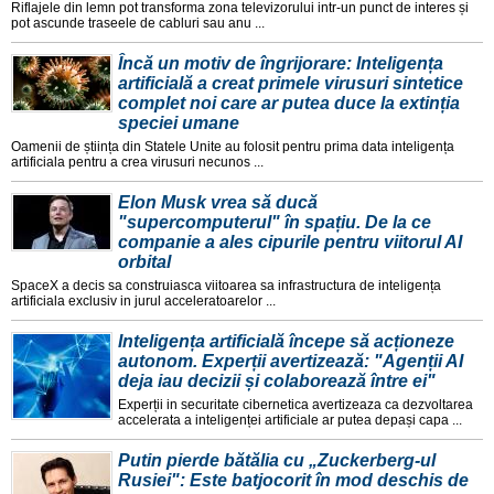
Riflajele din lemn pot transforma zona televizorului intr-un punct de interes și
pot ascunde traseele de cabluri sau anu ...
Încă un motiv de îngrijorare: Inteligența
artificială a creat primele virusuri sintetice
complet noi care ar putea duce la extinția
speciei umane
Oamenii de știința din Statele Unite au folosit pentru prima data inteligența
artificiala pentru a crea virusuri necunos ...
Elon Musk vrea să ducă
"supercomputerul" în spațiu. De la ce
companie a ales cipurile pentru viitorul AI
orbital
SpaceX a decis sa construiasca viitoarea sa infrastructura de inteligența
artificiala exclusiv in jurul acceleratoarelor ...
Inteligența artificială începe să acționeze
autonom. Experții avertizează: "Agenții AI
deja iau decizii și colaborează între ei"
Experții in securitate cibernetica avertizeaza ca dezvoltarea
accelerata a inteligenței artificiale ar putea depași capa ...
Putin pierde bătălia cu „Zuckerberg-ul
Rusiei": Este batjocorit în mod deschis de