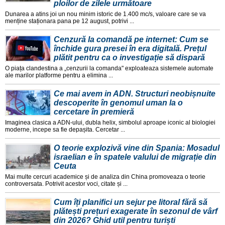
ploilor de zilele următoare
Dunarea a atins joi un nou minim istoric de 1.400 mc/s, valoare care se va
menține staționara pana pe 12 august, potrivi ...
Cenzură la comandă pe internet: Cum se
închide gura presei în era digitală. Prețul
plătit pentru ca o investigație să dispară
O piața clandestina a „cenzurii la comanda" exploateaza sistemele automate
ale marilor platforme pentru a elimina ...
Ce mai avem in ADN. Structuri neobișnuite
descoperite în genomul uman la o
cercetare în premieră
Imaginea clasica a ADN-ului, dubla helix, simbolul aproape iconic al biologiei
moderne, incepe sa fie depașita. Cercetar ...
O teorie explozivă vine din Spania: Mosadul
israelian e în spatele valului de migrație din
Ceuta
Mai multe cercuri academice și de analiza din China promoveaza o teorie
controversata. Potrivit acestor voci, citate și ...
Cum îți planifici un sejur pe litoral fără să
plătești prețuri exagerate în sezonul de vârf
din 2026? Ghid util pentru turiști