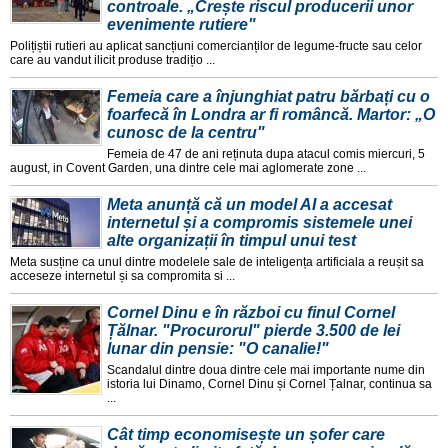
controale. „Crește riscul producerii unor
evenimente rutiere"
Polițiștii rutieri au aplicat sancțiuni comercianților de legume-fructe sau celor
care au vandut ilicit produse tradițio ...
Femeia care a înjunghiat patru bărbați cu o
foarfecă în Londra ar fi româncă. Martor: „O
cunosc de la centru"
Femeia de 47 de ani reținuta dupa atacul comis miercuri, 5
august, in Covent Garden, una dintre cele mai aglomerate zone ...
Meta anunță că un model AI a accesat
internetul și a compromis sistemele unei
alte organizații în timpul unui test
Meta susține ca unul dintre modelele sale de inteligența artificiala a reușit sa
acceseze internetul și sa compromita si ...
Cornel Dinu e în război cu finul Cornel
Țălnar. "Procurorul" pierde 3.500 de lei
lunar din pensie: "O canalie!"
Scandalul dintre doua dintre cele mai importante nume din
istoria lui Dinamo, Cornel Dinu și Cornel Țalnar, continua sa
...
Cât timp economisește un șofer care