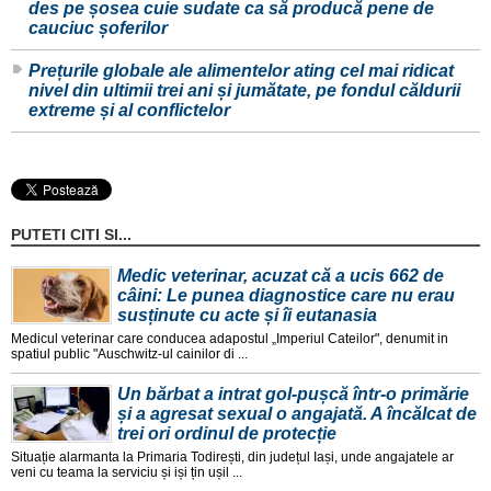
des pe șosea cuie sudate ca să producă pene de
cauciuc șoferilor
Prețurile globale ale alimentelor ating cel mai ridicat
nivel din ultimii trei ani și jumătate, pe fondul căldurii
extreme și al conflictelor
PUTETI CITI SI...
Medic veterinar, acuzat că a ucis 662 de
câini: Le punea diagnostice care nu erau
susținute cu acte și îi eutanasia
Medicul veterinar care conducea adapostul „Imperiul Cateilor", denumit in
spatiul public "Auschwitz-ul cainilor di ...
Un bărbat a intrat gol-pușcă într-o primărie
și a agresat sexual o angajată. A încălcat de
trei ori ordinul de protecție
Situație alarmanta la Primaria Todirești, din județul Iași, unde angajatele ar
veni cu teama la serviciu și iși țin ușil ...