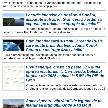
O vacanța la mare in perioada de varf nu presupune neaparat costuri foarte
mari. Cu o rezervare facuta din timp și cu o ...
Locurile interzise de pe țărmul Dunării,
dispărute sub ape. „Grănicerii au ordin să
împuște pe oricine se apropie de maluri"
Dunarea a acoperit, din anii '60, sate, gari și foste drumuri de
pe țarm, in zona Porților de Fier. Cu numai cațiva ani ...
Cum funcționează sistemul creat de Rusia
care poate bruia Starlink. „Volna Kupol
Garant nu distruge fizic satelitul"
Rusia a prezentat un nou sistem de razboi electronic conceput pentru a
perturba comunicațiile prin sateliții Starlink, i ...
Prețul energiei crește cu peste 30% după
oprirea reactorului la Cernavodă. Deficitul
bugetar din 2026 estimat la 5.9% din PIB de
Fitch
Prima saptamana de funcționare a sistemului energetic cu
un singur reactor la centrala de la Cernavoda, dupa ce pe 28
iu ...
Amenzi pentru vânzătorii de legume de pe
marginea drumului. Unde s-au făcut