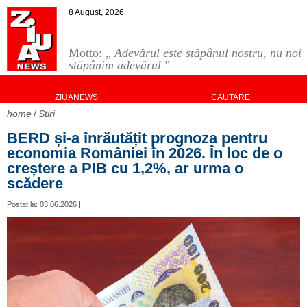
8 August, 2026
Motto: „
Adevărul este stăpânul nostru, nu noi
stăpânim adevărul
”
ZIUANEWS
CAUTARE
home
Stiri
BERD și-a înrăutățit prognoza pentru
economia României în 2026. În loc de o
creștere a PIB cu 1,2%, ar urma o
scădere
Postat la: 03.06.2026 |