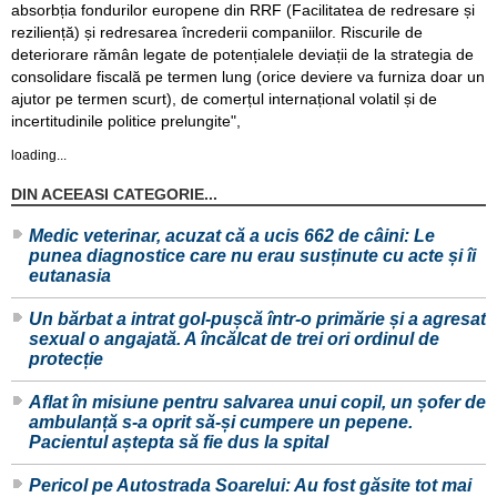
absorbția fondurilor europene din RRF (Facilitatea de redresare și
reziliență) și redresarea încrederii companiilor. Riscurile de
deteriorare rămân legate de potențialele deviații de la strategia de
consolidare fiscală pe termen lung (orice deviere va furniza doar un
ajutor pe termen scurt), de comerțul internațional volatil și de
incertitudinile politice prelungite",
loading...
DIN ACEEASI CATEGORIE...
Medic veterinar, acuzat că a ucis 662 de câini: Le
punea diagnostice care nu erau susținute cu acte și îi
eutanasia
Un bărbat a intrat gol-pușcă într-o primărie și a agresat
sexual o angajată. A încălcat de trei ori ordinul de
protecție
Aflat în misiune pentru salvarea unui copil, un șofer de
ambulanță s-a oprit să-și cumpere un pepene.
Pacientul aștepta să fie dus la spital
Pericol pe Autostrada Soarelui: Au fost găsite tot mai