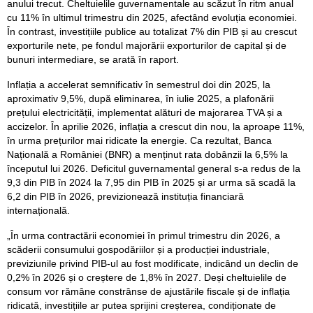
anului trecut. Cheltuielile guvernamentale au scăzut în ritm anual
cu 11% în ultimul trimestru din 2025, afectând evoluția economiei.
În contrast, investițiile publice au totalizat 7% din PIB și au crescut
exporturile nete, pe fondul majorării exporturilor de capital și de
bunuri intermediare, se arată în raport.
Inflația a accelerat semnificativ în semestrul doi din 2025, la
aproximativ 9,5%, după eliminarea, în iulie 2025, a plafonării
prețului electricității, implementat alături de majorarea TVA și a
accizelor. În aprilie 2026, inflația a crescut din nou, la aproape 11%,
în urma prețurilor mai ridicate la energie. Ca rezultat, Banca
Națională a României (BNR) a menținut rata dobânzii la 6,5% la
începutul lui 2026. Deficitul guvernamental general s-a redus de la
9,3 din PIB în 2024 la 7,95 din PIB în 2025 și ar urma să scadă la
6,2 din PIB în 2026, previzionează instituția financiară
internațională.
„În urma contractării economiei în primul trimestru din 2026, a
scăderii consumului gospodăriilor și a producției industriale,
previziunile privind PIB-ul au fost modificate, indicând un declin de
0,2% în 2026 și o creștere de 1,8% în 2027. Deși cheltuielile de
consum vor rămâne constrânse de ajustările fiscale și de inflația
ridicată, investițiile ar putea sprijini creșterea, condiționate de