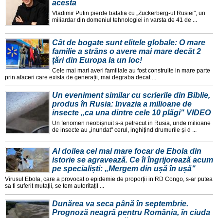
acesta
Vladimir Putin pierde batalia cu „Zuckerberg-ul Rusiei", un
miliardar din domeniul tehnologiei in varsta de 41 de ...
Cât de bogate sunt elitele globale: O mare
familie a strâns o avere mai mare decât 2
țări din Europa la un loc!
Cele mai mari averi familiale au fost construite in mare parte
prin afaceri care exista de generații, mai degraba decat ...
Un eveniment similar cu scrierile din Biblie,
produs în Rusia: Invazia a milioane de
insecte „ca una dintre cele 10 plăgi" VIDEO
Un fenomen neobișnuit s-a petrecut in Rusia, unde milioane
de insecte au „inundat" cerul, inghițind drumurile și d ...
Al doilea cel mai mare focar de Ebola din
istorie se agravează. Ce îi îngrijorează acum
pe specialiști: „Mergem din ușă în ușă"
Virusul Ebola, care a provocat o epidemie de proporții in RD Congo, s-ar putea
sa fi suferit mutații, se tem autoritațil ...
Dunărea va seca până în septembrie.
Prognoză neagră pentru România, în ciuda