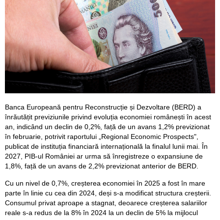
Banca Europeană pentru Reconstrucție și Dezvoltare (BERD) a
înrăutățit previziunile privind evoluția economiei românești în acest
an, indicând un declin de 0,2%, față de un avans 1,2% previzionat
în februarie, potrivit raportului „Regional Economic Prospects",
publicat de instituția financiară internațională la finalul lunii mai. În
2027, PIB-ul României ar urma să înregistreze o expansiune de
1,8%, față de un avans de 2,2% previzionat anterior de BERD.
Cu un nivel de 0,7%, creșterea economiei în 2025 a fost în mare
parte în linie cu cea din 2024, deși s-a modificat structura creșterii.
Consumul privat aproape a stagnat, deoarece creșterea salariilor
reale s-a redus de la 8% în 2024 la un declin de 5% la mijlocul