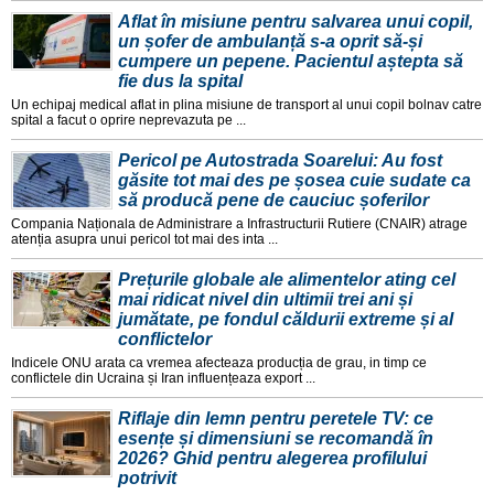
Aflat în misiune pentru salvarea unui copil,
un șofer de ambulanță s-a oprit să-și
cumpere un pepene. Pacientul aștepta să
fie dus la spital
Un echipaj medical aflat in plina misiune de transport al unui copil bolnav catre
spital a facut o oprire neprevazuta pe ...
Pericol pe Autostrada Soarelui: Au fost
găsite tot mai des pe șosea cuie sudate ca
să producă pene de cauciuc șoferilor
Compania Naționala de Administrare a Infrastructurii Rutiere (CNAIR) atrage
atenția asupra unui pericol tot mai des inta ...
Prețurile globale ale alimentelor ating cel
mai ridicat nivel din ultimii trei ani și
jumătate, pe fondul căldurii extreme și al
conflictelor
Indicele ONU arata ca vremea afecteaza producția de grau, in timp ce
conflictele din Ucraina și Iran influențeaza export ...
Riflaje din lemn pentru peretele TV: ce
esențe și dimensiuni se recomandă în
2026? Ghid pentru alegerea profilului
potrivit