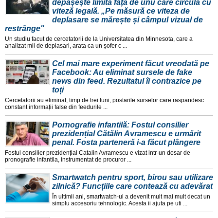
depășește limita față de unu care circulă cu
viteză legală. „Pe măsură ce viteza de
deplasare se mărește și câmpul vizual de
restrânge"
Un studiu facut de cercetatorii de la Universitatea din Minnesota, care a
analizat mii de deplasari, arata ca un șofer c ...
Cel mai mare experiment făcut vreodată pe
Facebook: Au eliminat sursele de fake
news din feed. Rezultatul îi contrazice pe
toți
Cercetatorii au eliminat, timp de trei luni, postarile surselor care raspandesc
constant informații false din feedurile ...
Pornografie infantilă: Fostul consilier
prezidențial Cătălin Avramescu e urmărit
penal. Fosta parteneră i-a făcut plângere
Fostul consilier prezidențial Catalin Avramescu e vizat intr-un dosar de
pronografie infantila, instrumentat de procuror ...
Smartwatch pentru sport, birou sau utilizare
zilnică? Funcțiile care contează cu adevărat
În ultimii ani, smartwatch-ul a devenit mult mai mult decat un
simplu accesoriu tehnologic. Acesta ii ajuta pe uti ...