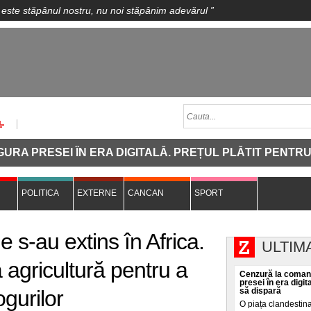
 este stăpânul nostru, nu noi stăpânim adevărul
”
ESEI ÎN ERA DIGITALĂ. PREȚUL PLĂTIT PENTRU CA O 
POLITICA
EXTERNE
CANCAN
SPORT
 s-au extins în Africa.
ULTIM
a agricultură pentru a
Cenzură la comand
presei în era digit
ogurilor
să dispară
O piața clandestin