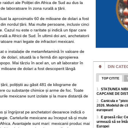
 raiduri ale Poliției din Africa de Sud au dus la
Locurile interzise
„Grănicerii au ord
de laboratoare în zona rurală a țării.
maluri"
Dunarea a acoperit, 
uat la aproximativ 60 de milioane de dolari a fost
pe țarm, in zona Po
 din nordul țării. Mai multe persoane, inclusiv cinci
devreme, aceste a
e. Cazul nu este o raritate și indică un tipar care
Cum funcționează 
lă a Africii de Sud. În ultimii doi ani, anchetatorii
bruia Starlink. „V
atoare mari legate de infractori mexicani.
satelitul"
Rusia a prezentat 
tat o instalație de metamfetamină în valoare de
conceput pentru a pe
de dolari, situată la o fermă din apropierea
in loc sa atace ter
popo. Mai târziu în acel an, un alt laborator în
DIN CATE
Prețul energiei c
 milioane de dolari a fost descoperit lângă
reactorului la Cer
estimat la 5.9% di
TOP CITITE
Prima saptamana de
țării, polițiștii au găsit 481 de kilograme de
singur reactor la 
1.
STAȚIUNEA NIB
iulie unitatea 1 a fo
re cu substanțe chimice și arme de foc. Toate
CAPCANE DE DIS
lurile mexicane sunt izolate și la mare distanță de
Amenzi pentru vân
2.
Canicula e "pist
drumului. Unde s-a
2026. Modelul de c
producerii unor e
european!
Polițiștii rutieri a
ns și îngrijorat pe anchetatori deoarece indică o
fructe sau celor ca
3.
E groasă rău: C
gie. Cartelurile mexicane au început să-și mute
de sezon, dupa ce
urmează să se întâ
 Africa. Avantajele sunt mari: mexicanii produc mai
Europei