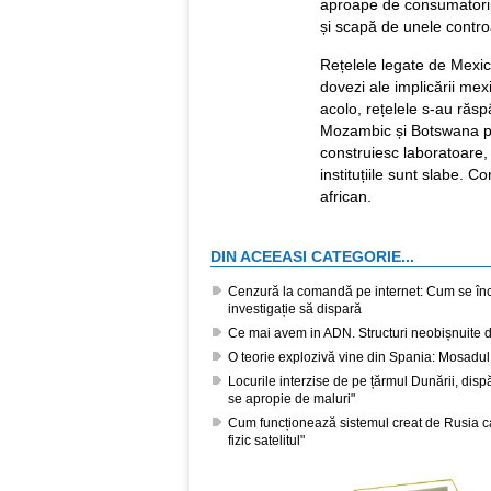
aproape de consumatorii 
și scapă de unele controa
Rețelele legate de Mexic
dovezi ale implicării mex
acolo, rețelele s-au răsp
Mozambic și Botswana pe
construiesc laboratoare, a
instituțiile sunt slabe. C
african.
DIN ACEEASI CATEGORIE...
Cenzură la comandă pe internet: Cum se închi
investigație să dispară
Ce mai avem in ADN. Structuri neobișnuite 
O teorie explozivă vine din Spania: Mosadul 
Locurile interzise de pe țărmul Dunării, disp
se apropie de maluri"
Cum funcționează sistemul creat de Rusia ca
fizic satelitul"