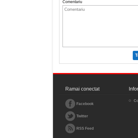
Comentariu
T
Ramai conectat
Info
Co
Facebook
Twitter
RSS Feed