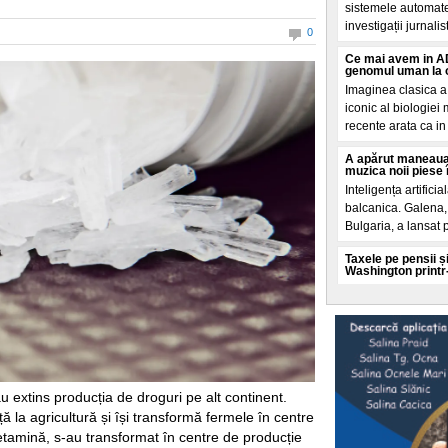
sistemele automate
investigații jurnalis
0
Ce mai avem in AD
genomul uman la o
Imaginea clasica a
iconic al biologiei
recente arata ca in 
A apărut maneaua
muzica noii piese 
Inteligența artificia
balcanica. Galena, 
Bulgaria, a lansat 
Taxele pe pensii și
Washington printr
Un Acord de impru
aprilie prin ministr
condiționeaza finan
O teorie explozivă
spatele valului de
Mai multe cercuri 
u extins producția de droguri pe alt continent.
promoveaza o teorie
ă la agricultură și își transformă fermele în centre
și analizate de El 
tamină, s-au transformat în centre de producție