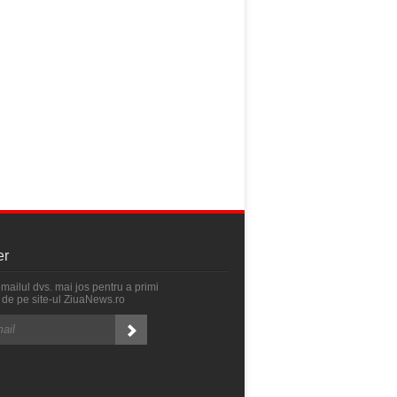
er
emailul dvs. mai jos pentru a primi
ri de pe site-ul ZiuaNews.ro