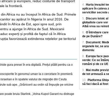
africani și europeni, reduc costurile de transport
4.
Harta invaziei te
le la frontieră.
aplicare în cateva z
serviciilor secrete
 din Africa nu au început în Africa de Sud. Primele
5.
Discurs istoic al
icanilor au apărut în Nigeria în anul 2016. De
globaliste care vor
ândit în Africa de Est, apoi spre sud, prin
Albă vrea sa reinst
ntru a ajunge în Africa de Sud. Mexicanii
6.
O întrebare care
duc experți și profită de faptul că în Africa
de pe Dunăre?
orupția favorizează extinderea rețelelor pe teritoriul
7.
Document: Medicii
organele lor, se ara
domeniu
8.
Europa face pasu
verde: Ce se întâm
români și de ce UE
de gura presei în era digitală. Prețul plătit pentru ca o
9.
Mai multe previz
descoperite în genomul uman la o cercetare în premieră
de tot urmează a se
israelian e în spatele valului de migrație din Ceuta
10.
Platforma Ghișe
să faci dacă ai fost
ărute sub ape. „Grănicerii au ordin să împuște pe oricine
re poate bruia Starlink. „Volna Kupol Garant nu distruge