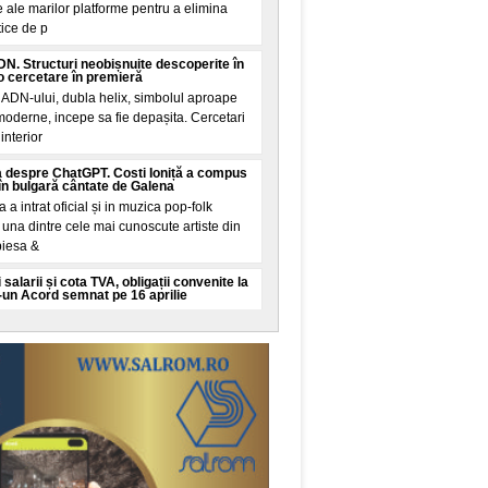
 ale marilor platforme pentru a elimina
tice de p
N. Structuri neobișnuite descoperite în
 cercetare în premieră
 ADN-ului, dubla helix, simbolul aproape
 moderne, incepe sa fie depașita. Cercetari
interior
 despre ChatGPT. Costi Ioniță a compus
în bulgară cântate de Galena
la a intrat oficial și in muzica pop-folk
una dintre cele mai cunoscute artiste din
piesa &
 salarii și cota TVA, obligații convenite la
-un Acord semnat pe 16 aprilie
mut financiar semnat de Romania pe 16
ul Finanțelor și ratificat joi de Parlament
țarea țarii
 vine din Spania: Mosadul israelian e în
 migrație din Ceuta
academice și de analiza din China
 controversata. Potrivit acestor voci, citate
Mundo, servici