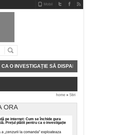
Mobil
INVESTIGAȚIE SĂ DISPARĂ
CE MAI AVEM IN ADN. S
home
»
Stiri
A ORA
ă pe internet: Cum se închide gura
ală. Prețul plătit pentru ca o investigație
a a „cenzurii la comanda" exploateaza