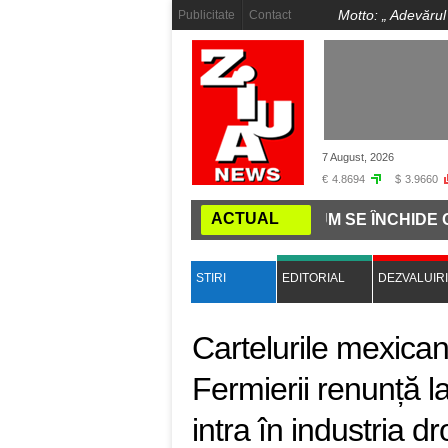
Motto: „
Adevărul
Publicitate
Contact
7 August, 2026
€
4.8694
$
3.9660
ACTUAL
Ă LA COMANDĂ PE INTERNET: CUM SE ÎNCHIDE GURA PR
STIRI
EDITORIAL
DEZVALUIRI
Cartelurile mexicane
Fermierii renunță l
intra în industria dr