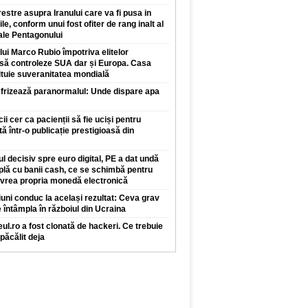
restre asupra Iranului care va fi pusa in
ile, conform unui fost ofiter de rang inalt al
 ale Pentagonului
 lui Marco Rubio împotriva elitelor
 să controleze SUA dar și Europa. Casa
ituie suveranitatea mondială
 frizează paranormalul: Unde dispare apa
 cer ca pacienții să fie uciși pentru
tă într-o publicație prestigioasă din
l decisiv spre euro digital, PE a dat undă
plă cu banii cash, ce se schimbă pentru
 vrea propria monedă electronică
iuni conduc la același rezultat: Ceva grav
 întâmpla în războiul din Ucraina
ul.ro a fost clonată de hackeri. Ce trebuie
 păcălit deja