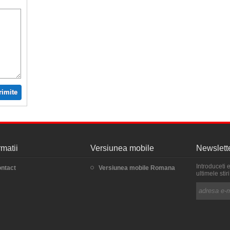
rimite
rmatii
Versiunea mobile
Newslett
Introduceti 
ntact
Versiunea mobile Romana
ultimele sti