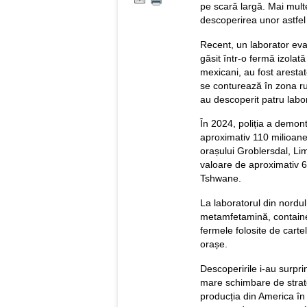
pe scară largă. Mai multe
descoperirea unor astfel 
Recent, un laborator eval
găsit într-o fermă izolată
mexicani, au fost arestat
se conturează în zona rura
au descoperit patru labor
În 2024, poliția a demon
aproximativ 110 milioane 
orașului Groblersdal, Lim
valoare de aproximativ 6
Tshwane.
La laboratorul din nordul 
metamfetamină, containe
fermele folosite de carte
orașe.
Descoperirile i-au surpri
mare schimbare de strate
producția din America în