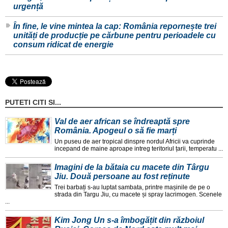
urgență
În fine, le vine mintea la cap: România repornește trei
unități de producție pe cărbune pentru perioadele cu
consum ridicat de energie
PUTETI CITI SI...
Val de aer african se îndreaptă spre
România. Apogeul o să fie marți
Un puseu de aer tropical dinspre nordul Africii va cuprinde
incepand de maine aproape intreg teritoriul țarii, temperatu ...
Imagini de la bătaia cu macete din Târgu
Jiu. Două persoane au fost reținute
Trei barbați s-au luptat sambata, printre mașinile de pe o
strada din Targu Jiu, cu macete și spray lacrimogen. Scenele
...
Kim Jong Un s-a îmbogățit din războiul