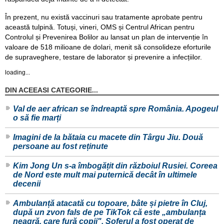
În prezent, nu există vaccinuri sau tratamente aprobate pentru
această tulpină. Totuși, vineri, OMS și Centrul African pentru
Controlul și Prevenirea Bolilor au lansat un plan de intervenție în
valoare de 518 milioane de dolari, menit să consolideze eforturile
de supraveghere, testare de laborator și prevenire a infecțiilor.
loading...
DIN ACEEASI CATEGORIE...
Val de aer african se îndreaptă spre România. Apogeul
o să fie marți
Imagini de la bătaia cu macete din Târgu Jiu. Două
persoane au fost reținute
Kim Jong Un s-a îmbogățit din războiul Rusiei. Coreea
de Nord este mult mai puternică decât în ultimele
decenii
Ambulanță atacată cu topoare, bâte și pietre în Cluj,
după un zvon fals de pe TikTok că este „ambulanța
neagră, care fură copii". Șoferul a fost operat de