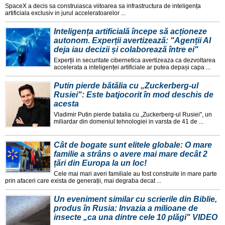
SpaceX a decis sa construiasca viitoarea sa infrastructura de inteligența
artificiala exclusiv in jurul acceleratoarelor ...
Inteligența artificială începe să acționeze
autonom. Experții avertizează: "Agenții AI
deja iau decizii și colaborează între ei"
Experții in securitate cibernetica avertizeaza ca dezvoltarea
accelerata a inteligenței artificiale ar putea depași capa ...
Putin pierde bătălia cu „Zuckerberg-ul
Rusiei": Este batjocorit în mod deschis de
acesta
Vladimir Putin pierde batalia cu „Zuckerberg-ul Rusiei", un
miliardar din domeniul tehnologiei in varsta de 41 de ...
Cât de bogate sunt elitele globale: O mare
familie a strâns o avere mai mare decât 2
țări din Europa la un loc!
Cele mai mari averi familiale au fost construite in mare parte
prin afaceri care exista de generații, mai degraba decat ...
Un eveniment similar cu scrierile din Biblie,
produs în Rusia: Invazia a milioane de
insecte „ca una dintre cele 10 plăgi" VIDEO