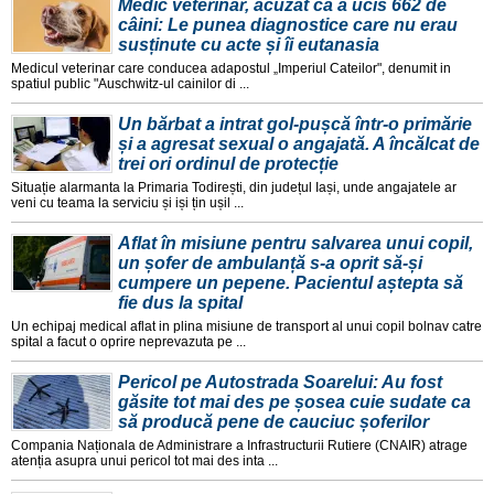
Medic veterinar, acuzat că a ucis 662 de
câini: Le punea diagnostice care nu erau
susținute cu acte și îi eutanasia
Medicul veterinar care conducea adapostul „Imperiul Cateilor", denumit in
spatiul public "Auschwitz-ul cainilor di ...
Un bărbat a intrat gol-pușcă într-o primărie
și a agresat sexual o angajată. A încălcat de
trei ori ordinul de protecție
Situație alarmanta la Primaria Todirești, din județul Iași, unde angajatele ar
veni cu teama la serviciu și iși țin ușil ...
Aflat în misiune pentru salvarea unui copil,
un șofer de ambulanță s-a oprit să-și
cumpere un pepene. Pacientul aștepta să
fie dus la spital
Un echipaj medical aflat in plina misiune de transport al unui copil bolnav catre
spital a facut o oprire neprevazuta pe ...
Pericol pe Autostrada Soarelui: Au fost
găsite tot mai des pe șosea cuie sudate ca
să producă pene de cauciuc șoferilor
Compania Naționala de Administrare a Infrastructurii Rutiere (CNAIR) atrage
atenția asupra unui pericol tot mai des inta ...