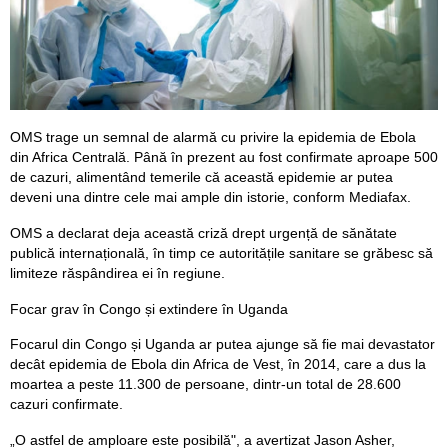
OMS trage un semnal de alarmă cu privire la epidemia de Ebola
din Africa Centrală. Până în prezent au fost confirmate aproape 500
de cazuri, alimentând temerile că această epidemie ar putea
deveni una dintre cele mai ample din istorie, conform Mediafax.
OMS a declarat deja această criză drept urgență de sănătate
publică internațională, în timp ce autoritățile sanitare se grăbesc să
limiteze răspândirea ei în regiune.
Focar grav în Congo și extindere în Uganda
Focarul din Congo și Uganda ar putea ajunge să fie mai devastator
decât epidemia de Ebola din Africa de Vest, în 2014, care a dus la
moartea a peste 11.300 de persoane, dintr-un total de 28.600
cazuri confirmate.
„O astfel de amploare este posibilă", a avertizat Jason Asher,