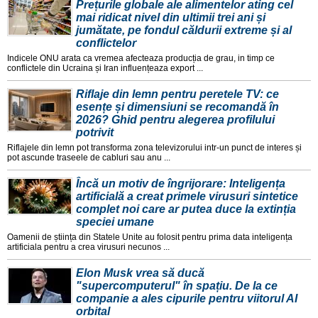
Prețurile globale ale alimentelor ating cel
mai ridicat nivel din ultimii trei ani și
jumătate, pe fondul căldurii extreme și al
conflictelor
Indicele ONU arata ca vremea afecteaza producția de grau, in timp ce
conflictele din Ucraina și Iran influențeaza export ...
Riflaje din lemn pentru peretele TV: ce
esențe și dimensiuni se recomandă în
2026? Ghid pentru alegerea profilului
potrivit
Riflajele din lemn pot transforma zona televizorului intr-un punct de interes și
pot ascunde traseele de cabluri sau anu ...
Încă un motiv de îngrijorare: Inteligența
artificială a creat primele virusuri sintetice
complet noi care ar putea duce la extinția
speciei umane
Oamenii de știința din Statele Unite au folosit pentru prima data inteligența
artificiala pentru a crea virusuri necunos ...
Elon Musk vrea să ducă
"supercomputerul" în spațiu. De la ce
companie a ales cipurile pentru viitorul AI
orbital