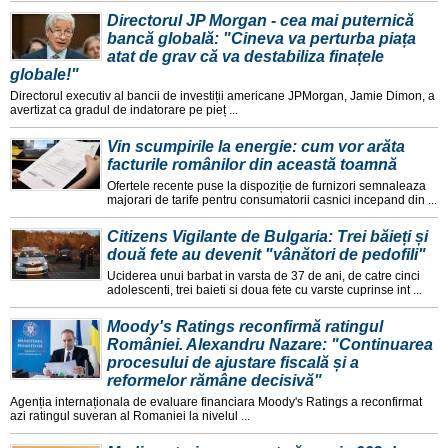
Directorul JP Morgan - cea mai puternică
bancă globală: "Cineva va perturba piața
atat de grav că va destabiliza finațele
globale!"
Directorul executiv al bancii de investiții americane JPMorgan, Jamie Dimon, a
avertizat ca gradul de indatorare pe pieț ...
Vin scumpirile la energie: cum vor arăta
facturile românilor din această toamnă
Ofertele recente puse la dispoziție de furnizori semnaleaza
majorari de tarife pentru consumatorii casnici incepand din ...
Citizens Vigilante de Bulgaria: Trei băieți și
două fete au devenit "vânători de pedofili"
Uciderea unui barbat in varsta de 37 de ani, de catre cinci
adolescenti, trei baieti si doua fete cu varste cuprinse int ...
Moody's Ratings reconfirmă ratingul
României. Alexandru Nazare: "Continuarea
procesului de ajustare fiscală și a
reformelor rămâne decisivă"
Agenția internaționala de evaluare financiara Moody's Ratings a reconfirmat
azi ratingul suveran al Romaniei la nivelul ...