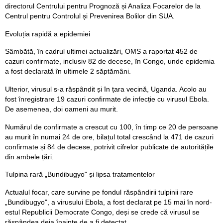
directorul Centrului pentru Prognoză și Analiza Focarelor de la
Centrul pentru Controlul și Prevenirea Bolilor din SUA.
Evoluția rapidă a epidemiei
Sâmbătă, în cadrul ultimei actualizări, OMS a raportat 452 de
cazuri confirmate, inclusiv 82 de decese, în Congo, unde epidemia
a fost declarată în ultimele 2 săptămâni.
Ulterior, virusul s-a răspândit și în țara vecină, Uganda. Acolo au
fost înregistrare 19 cazuri confirmate de infecție cu virusul Ebola.
De asemenea, doi oameni au murit.
Numărul de confirmate a crescut cu 100, în timp ce 20 de persoane
au murit în numai 24 de ore, bilațul total crescând la 471 de cazuri
confirmate și 84 de decese, potrivit cifrelor publicate de autoritățile
din ambele țări.
Tulpina rară „Bundibugyo" și lipsa tratamentelor
Actualul focar, care survine pe fondul răspândirii tulpinii rare
„Bundibugyo", a virusului Ebola, a fost declarat pe 15 mai în nord-
estul Republicii Democrate Congo, deși se crede că virusul se
răspândea deja înainte de a fi detectat.