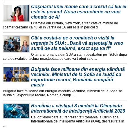
Coșmarul unei mame care a crezut că fiul ei
este în pericol. Noua escrocherie cu voci
clonate de AI
O femeie din Buffalo, New York, a trait cateva minute de
coșmar crezand ca fiul ei in varsta de 16 ani este in pericol d ...
Cât a costat-o pe o româncă o vizită la
urgențe în SUA: „Dacă vă așteptați la vreo
sumă de aia nebună, exact așa va fi"
O tanara romanca din SUA a starnit dezbateri pe TikTok dupa
ce a dezvaluit o factura neașteptata pe care va trebui sa o ...
Bulgaria face milioane din energia vândută
vecinilor. Ministrul de la Sofia se laudă cu
exporturile record, România cumpără
masiv
Bulgaria face milioane din energia vanduta vecinilor. Ministrul de la Sofia se
lauda cu exporturile record, Romania cump ...
România a câștigat 8 medalii la Olimpiada
Internațională de Inteligență Artificială 2026
Cei opt elevi care au reprezentat Romania la Olimpiada
Internationala de Inteligenta Artificiala (IOAI), desfasurata in
...