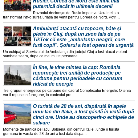
Rusiei. Coreea de Nord este mult mai
puternică decât în ultimele decenii
Razboiul declanșat de Rusia impotriva Ucrainei s-a
transformat intr-o sursa uriașa de venit pentru Coreea de Nord. Potri ...
Ambulanță atacată cu topoare, bâte și
pietre în Cluj, după un zvon fals de pe
TikTok că este „ambulanța neagră, care
fură copii". Șoferul a fost operat de urgență
Un echipaj al Serviciului de Ambulanța din județul Cluj a fost atacat violent
sambata seara, dupa ce mai multe persoane ...
În fine, le vine mintea la cap: România
repornește trei unități de producție pe
cărbune pentru perioadele cu consum
ridicat de energie
Trei grupuri energetice pe carbune din cadrul Complexului Energetic Oltenia
vor fi repuse in funcțiune, in contextul pre ...
O turistă de 28 de ani, dispărută în apele
unui lac din Italia, a fost găsită în viață după
cinci ore. Unde au descoperit-o echipele de
salvare
Momente de panica pe lacul Bolsena, din centrul Italiei, unde o turista
germana in varsta de 28 de ani a fost data dispa ...