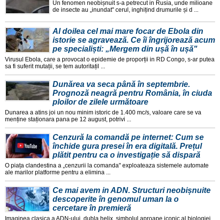
Un fenomen neobișnuit s-a petrecut in Rusia, unde milioane
de insecte au „inundat" cerul, inghițind drumurile și d ...
Al doilea cel mai mare focar de Ebola din
istorie se agravează. Ce îi îngrijorează acum
pe specialiști: „Mergem din ușă în ușă"
Virusul Ebola, care a provocat o epidemie de proporții in RD Congo, s-ar putea
sa fi suferit mutații, se tem autoritațil ...
Dunărea va seca până în septembrie.
Prognoză neagră pentru România, în ciuda
ploilor de zilele următoare
Dunarea a atins joi un nou minim istoric de 1.400 mc/s, valoare care se va
menține staționara pana pe 12 august, potrivi ...
Cenzură la comandă pe internet: Cum se
închide gura presei în era digitală. Prețul
plătit pentru ca o investigație să dispară
O piața clandestina a „cenzurii la comanda" exploateaza sistemele automate
ale marilor platforme pentru a elimina ...
Ce mai avem in ADN. Structuri neobișnuite
descoperite în genomul uman la o
cercetare în premieră
Imaginea clasica a ADN-ului, dubla helix, simbolul aproape iconic al biologiei