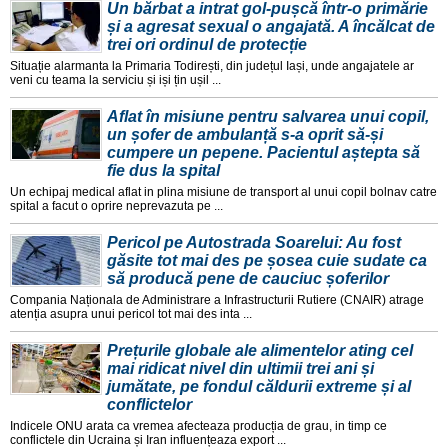
Un bărbat a intrat gol-pușcă într-o primărie
și a agresat sexual o angajată. A încălcat de
trei ori ordinul de protecție
Situație alarmanta la Primaria Todirești, din județul Iași, unde angajatele ar
veni cu teama la serviciu și iși țin ușil ...
Aflat în misiune pentru salvarea unui copil,
un șofer de ambulanță s-a oprit să-și
cumpere un pepene. Pacientul aștepta să
fie dus la spital
Un echipaj medical aflat in plina misiune de transport al unui copil bolnav catre
spital a facut o oprire neprevazuta pe ...
Pericol pe Autostrada Soarelui: Au fost
găsite tot mai des pe șosea cuie sudate ca
să producă pene de cauciuc șoferilor
Compania Naționala de Administrare a Infrastructurii Rutiere (CNAIR) atrage
atenția asupra unui pericol tot mai des inta ...
Prețurile globale ale alimentelor ating cel
mai ridicat nivel din ultimii trei ani și
jumătate, pe fondul căldurii extreme și al
conflictelor
Indicele ONU arata ca vremea afecteaza producția de grau, in timp ce
conflictele din Ucraina și Iran influențeaza export ...