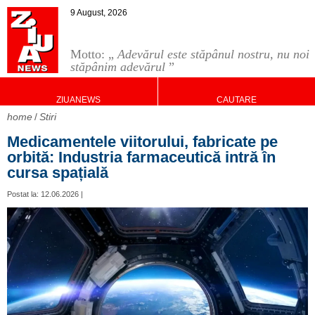
9 August, 2026
Motto: „
Adevărul este stăpânul nostru, nu noi
stăpânim adevărul
”
ZIUANEWS
CAUTARE
home
Stiri
Medicamentele viitorului, fabricate pe
orbită: Industria farmaceutică intră în
cursa spațială
Postat la: 12.06.2026 |