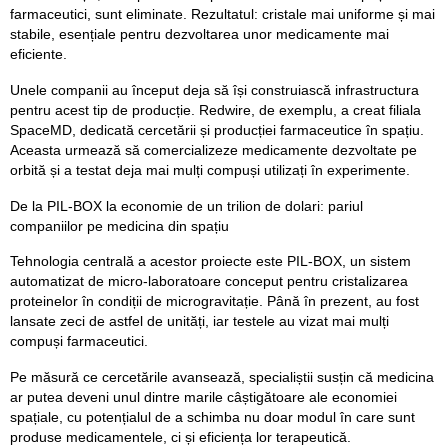
farmaceutici, sunt eliminate. Rezultatul: cristale mai uniforme și mai
stabile, esențiale pentru dezvoltarea unor medicamente mai
eficiente.
Unele companii au început deja să își construiască infrastructura
pentru acest tip de producție. Redwire, de exemplu, a creat filiala
SpaceMD, dedicată cercetării și producției farmaceutice în spațiu.
Aceasta urmează să comercializeze medicamente dezvoltate pe
orbită și a testat deja mai mulți compuși utilizați în experimente.
De la PIL-BOX la economie de un trilion de dolari: pariul
companiilor pe medicina din spațiu
Tehnologia centrală a acestor proiecte este PIL-BOX, un sistem
automatizat de micro-laboratoare conceput pentru cristalizarea
proteinelor în condiții de microgravitație. Până în prezent, au fost
lansate zeci de astfel de unități, iar testele au vizat mai mulți
compuși farmaceutici.
Pe măsură ce cercetările avansează, specialiștii susțin că medicina
ar putea deveni unul dintre marile câștigătoare ale economiei
spațiale, cu potențialul de a schimba nu doar modul în care sunt
produse medicamentele, ci și eficiența lor terapeutică.