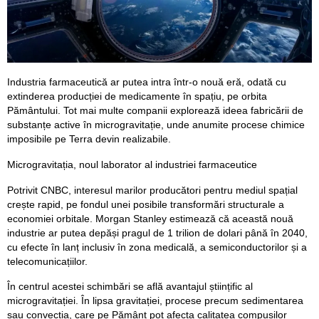
Industria farmaceutică ar putea intra într-o nouă eră, odată cu
extinderea producției de medicamente în spațiu, pe orbita
Pământului. Tot mai multe companii explorează ideea fabricării de
substanțe active în microgravitație, unde anumite procese chimice
imposibile pe Terra devin realizabile.
Microgravitația, noul laborator al industriei farmaceutice
Potrivit CNBC, interesul marilor producători pentru mediul spațial
crește rapid, pe fondul unei posibile transformări structurale a
economiei orbitale. Morgan Stanley estimează că această nouă
industrie ar putea depăși pragul de 1 trilion de dolari până în 2040,
cu efecte în lanț inclusiv în zona medicală, a semiconductorilor și a
telecomunicațiilor.
În centrul acestei schimbări se află avantajul științific al
microgravitației. În lipsa gravitației, procese precum sedimentarea
sau convecția, care pe Pământ pot afecta calitatea compușilor