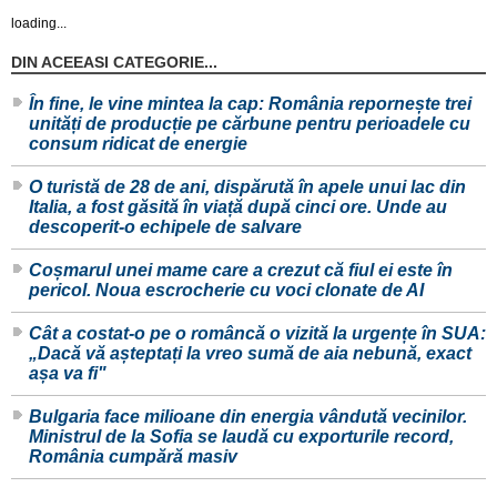
loading...
DIN ACEEASI CATEGORIE...
În fine, le vine mintea la cap: România repornește trei
unități de producție pe cărbune pentru perioadele cu
consum ridicat de energie
O turistă de 28 de ani, dispărută în apele unui lac din
Italia, a fost găsită în viață după cinci ore. Unde au
descoperit-o echipele de salvare
Coșmarul unei mame care a crezut că fiul ei este în
pericol. Noua escrocherie cu voci clonate de AI
Cât a costat-o pe o româncă o vizită la urgențe în SUA:
„Dacă vă așteptați la vreo sumă de aia nebună, exact
așa va fi"
Bulgaria face milioane din energia vândută vecinilor.
Ministrul de la Sofia se laudă cu exporturile record,
România cumpără masiv