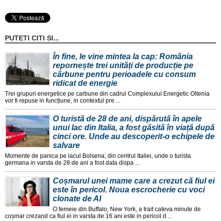
PUTETI CITI SI...
În fine, le vine mintea la cap: România
repornește trei unități de producție pe
cărbune pentru perioadele cu consum
ridicat de energie
Trei grupuri energetice pe carbune din cadrul Complexului Energetic Oltenia
vor fi repuse in funcțiune, in contextul pre ...
O turistă de 28 de ani, dispărută în apele
unui lac din Italia, a fost găsită în viață după
cinci ore. Unde au descoperit-o echipele de
salvare
Momente de panica pe lacul Bolsena, din centrul Italiei, unde o turista
germana in varsta de 28 de ani a fost data dispa ...
Coșmarul unei mame care a crezut că fiul ei
este în pericol. Noua escrocherie cu voci
clonate de AI
O femeie din Buffalo, New York, a trait cateva minute de
coșmar crezand ca fiul ei in varsta de 16 ani este in pericol d ...