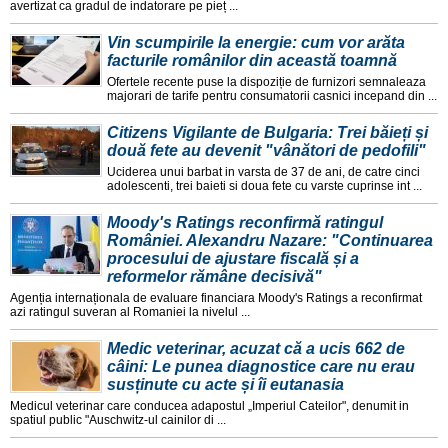
avertizat ca gradul de indatorare pe pieț ...
Vin scumpirile la energie: cum vor arăta
facturile românilor din această toamnă
Ofertele recente puse la dispoziție de furnizori semnaleaza
majorari de tarife pentru consumatorii casnici incepand din ...
Citizens Vigilante de Bulgaria: Trei băieți și
două fete au devenit "vânători de pedofili"
Uciderea unui barbat in varsta de 37 de ani, de catre cinci
adolescenti, trei baieti si doua fete cu varste cuprinse int ...
Moody's Ratings reconfirmă ratingul
României. Alexandru Nazare: "Continuarea
procesului de ajustare fiscală și a
reformelor rămâne decisivă"
Agenția internaționala de evaluare financiara Moody's Ratings a reconfirmat
azi ratingul suveran al Romaniei la nivelul ...
Medic veterinar, acuzat că a ucis 662 de
câini: Le punea diagnostice care nu erau
susținute cu acte și îi eutanasia
Medicul veterinar care conducea adapostul „Imperiul Cateilor", denumit in
spatiul public "Auschwitz-ul cainilor di ...