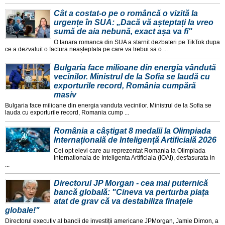
Cât a costat-o pe o româncă o vizită la
urgențe în SUA: „Dacă vă așteptați la vreo
sumă de aia nebună, exact așa va fi"
O tanara romanca din SUA a starnit dezbateri pe TikTok dupa
ce a dezvaluit o factura neașteptata pe care va trebui sa o ...
Bulgaria face milioane din energia vândută
vecinilor. Ministrul de la Sofia se laudă cu
exporturile record, România cumpără
masiv
Bulgaria face milioane din energia vanduta vecinilor. Ministrul de la Sofia se
lauda cu exporturile record, Romania cump ...
România a câștigat 8 medalii la Olimpiada
Internațională de Inteligență Artificială 2026
Cei opt elevi care au reprezentat Romania la Olimpiada
Internationala de Inteligenta Artificiala (IOAI), desfasurata in
...
Directorul JP Morgan - cea mai puternică
bancă globală: "Cineva va perturba piața
atat de grav că va destabiliza finațele
globale!"
Directorul executiv al bancii de investiții americane JPMorgan, Jamie Dimon, a