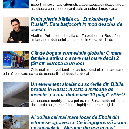
Experții in securitate cibernetica avertizeaza ca dezvoltarea
accelerata a inteligenței artificiale ar putea depași capa ...
Putin pierde bătălia cu „Zuckerberg-ul
Rusiei": Este batjocorit în mod deschis de
acesta
Vladimir Putin pierde batalia cu „Zuckerberg-ul Rusiei", un
miliardar din domeniul tehnologiei in varsta de 41 de ...
Cât de bogate sunt elitele globale: O mare
familie a strâns o avere mai mare decât 2
țări din Europa la un loc!
Cele mai mari averi familiale au fost construite in mare parte
prin afaceri care exista de generații, mai degraba decat ...
Un eveniment similar cu scrierile din Biblie,
produs în Rusia: Invazia a milioane de
insecte „ca una dintre cele 10 plăgi" VIDEO
Un fenomen neobișnuit s-a petrecut in Rusia, unde milioane
de insecte au „inundat" cerul, inghițind drumurile și d ...
Al doilea cel mai mare focar de Ebola din
istorie se agravează. Ce îi îngrijorează acum
pe specialiști: „Mergem din ușă în ușă"