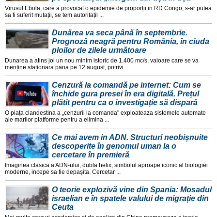
Virusul Ebola, care a provocat o epidemie de proporții in RD Congo, s-ar putea
sa fi suferit mutații, se tem autoritațil ...
Dunărea va seca până în septembrie.
Prognoză neagră pentru România, în ciuda
ploilor de zilele următoare
Dunarea a atins joi un nou minim istoric de 1.400 mc/s, valoare care se va
menține staționara pana pe 12 august, potrivi ...
Cenzură la comandă pe internet: Cum se
închide gura presei în era digitală. Prețul
plătit pentru ca o investigație să dispară
O piața clandestina a „cenzurii la comanda" exploateaza sistemele automate
ale marilor platforme pentru a elimina ...
Ce mai avem in ADN. Structuri neobișnuite
descoperite în genomul uman la o
cercetare în premieră
Imaginea clasica a ADN-ului, dubla helix, simbolul aproape iconic al biologiei
moderne, incepe sa fie depașita. Cercetar ...
O teorie explozivă vine din Spania: Mosadul
israelian e în spatele valului de migrație din
Ceuta