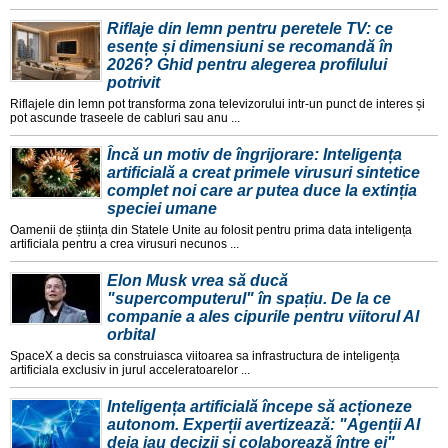
Riflaje din lemn pentru peretele TV: ce
esențe și dimensiuni se recomandă în
2026? Ghid pentru alegerea profilului
potrivit
Riflajele din lemn pot transforma zona televizorului intr-un punct de interes și
pot ascunde traseele de cabluri sau anu ...
Încă un motiv de îngrijorare: Inteligența
artificială a creat primele virusuri sintetice
complet noi care ar putea duce la extinția
speciei umane
Oamenii de știința din Statele Unite au folosit pentru prima data inteligența
artificiala pentru a crea virusuri necunos ...
Elon Musk vrea să ducă
"supercomputerul" în spațiu. De la ce
companie a ales cipurile pentru viitorul AI
orbital
SpaceX a decis sa construiasca viitoarea sa infrastructura de inteligența
artificiala exclusiv in jurul acceleratoarelor ...
Inteligența artificială începe să acționeze
autonom. Experții avertizează: "Agenții AI
deja iau decizii și colaborează între ei"