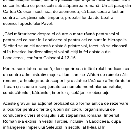
se confruntau cu persecuții sub stăpânirea romană. Un alt pasaj din
Cartea Coloseni susținea, de asemenea, că Laodiceea a fost un
centru al creștinismului timpuriu, probabil fondat de Epafra,
ucenicul apostolului Pavel.
„Căci mărturisesc despre el că are o mare râvnă pentru voi și
pentru cei ce sunt în Laodiceea și pentru cei ce sunt în Hierapolis.
Și când se va citi această epistolă printre voi, faceți să se citească
și în biserica laodiceenilor; și voi să citiți la fel epistola din
Laodiceea", conform Coloseni 4:13-16.
Pentru societatea romană, descoperirea a întărit rolul Laodiceei ca
un centru administrativ major al lumii antice. Alături de ruinele sălii
romane, arheologii au descoperit și o statuie fără cap a împăratului
Traian și scaune inscripționate cu numele membrilor consiliului,
conducătorilor, bătrânilor, tinerilor și cetățenilor obișnuiți.
Aceste gravuri au acționat probabil ca o formă antică de rezervare
a locurilor pentru diferite grupuri din cadrul organismului de
conducere divers al orașului sub stăpânirea romană. Imperiul
Roman s-a extins în vestul Turciei, inclusiv în Laodiceea, după
înfrângerea Imperiului Seleucid în secolul al II-lea î.Hr.