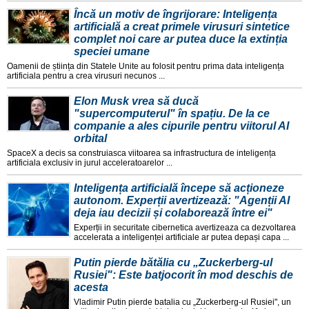
Încă un motiv de îngrijorare: Inteligența
artificială a creat primele virusuri sintetice
complet noi care ar putea duce la extinția
speciei umane
Oamenii de știința din Statele Unite au folosit pentru prima data inteligența
artificiala pentru a crea virusuri necunos ...
Elon Musk vrea să ducă
"supercomputerul" în spațiu. De la ce
companie a ales cipurile pentru viitorul AI
orbital
SpaceX a decis sa construiasca viitoarea sa infrastructura de inteligența
artificiala exclusiv in jurul acceleratoarelor ...
Inteligența artificială începe să acționeze
autonom. Experții avertizează: "Agenții AI
deja iau decizii și colaborează între ei"
Experții in securitate cibernetica avertizeaza ca dezvoltarea
accelerata a inteligenței artificiale ar putea depași capa ...
Putin pierde bătălia cu „Zuckerberg-ul
Rusiei": Este batjocorit în mod deschis de
acesta
Vladimir Putin pierde batalia cu „Zuckerberg-ul Rusiei", un