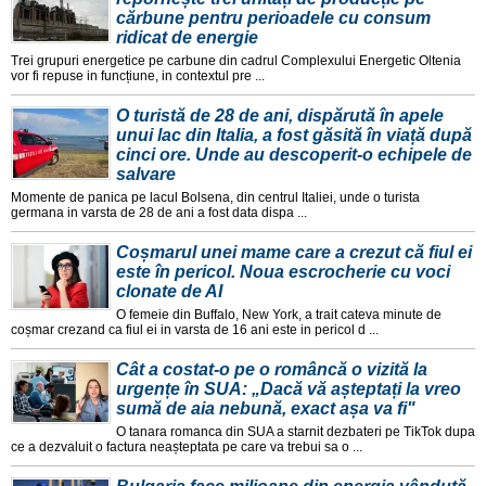
cărbune pentru perioadele cu consum
ridicat de energie
Trei grupuri energetice pe carbune din cadrul Complexului Energetic Oltenia
vor fi repuse in funcțiune, in contextul pre ...
O turistă de 28 de ani, dispărută în apele
unui lac din Italia, a fost găsită în viață după
cinci ore. Unde au descoperit-o echipele de
salvare
Momente de panica pe lacul Bolsena, din centrul Italiei, unde o turista
germana in varsta de 28 de ani a fost data dispa ...
Coșmarul unei mame care a crezut că fiul ei
este în pericol. Noua escrocherie cu voci
clonate de AI
O femeie din Buffalo, New York, a trait cateva minute de
coșmar crezand ca fiul ei in varsta de 16 ani este in pericol d ...
Cât a costat-o pe o româncă o vizită la
urgențe în SUA: „Dacă vă așteptați la vreo
sumă de aia nebună, exact așa va fi"
O tanara romanca din SUA a starnit dezbateri pe TikTok dupa
ce a dezvaluit o factura neașteptata pe care va trebui sa o ...