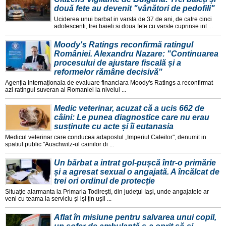
două fete au devenit "vânători de pedofili"
Uciderea unui barbat in varsta de 37 de ani, de catre cinci
adolescenti, trei baieti si doua fete cu varste cuprinse int ...
Moody's Ratings reconfirmă ratingul
României. Alexandru Nazare: "Continuarea
procesului de ajustare fiscală și a
reformelor rămâne decisivă"
Agenția internaționala de evaluare financiara Moody's Ratings a reconfirmat
azi ratingul suveran al Romaniei la nivelul ...
Medic veterinar, acuzat că a ucis 662 de
câini: Le punea diagnostice care nu erau
susținute cu acte și îi eutanasia
Medicul veterinar care conducea adapostul „Imperiul Cateilor", denumit in
spatiul public "Auschwitz-ul cainilor di ...
Un bărbat a intrat gol-pușcă într-o primărie
și a agresat sexual o angajată. A încălcat de
trei ori ordinul de protecție
Situație alarmanta la Primaria Todirești, din județul Iași, unde angajatele ar
veni cu teama la serviciu și iși țin ușil ...
Aflat în misiune pentru salvarea unui copil,