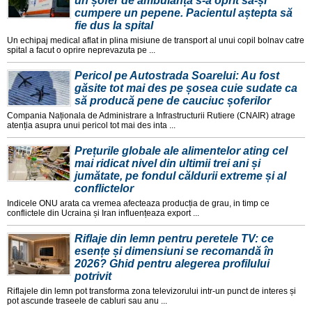
un șofer de ambulanță s-a oprit să-și
cumpere un pepene. Pacientul aștepta să
fie dus la spital
Un echipaj medical aflat in plina misiune de transport al unui copil bolnav catre
spital a facut o oprire neprevazuta pe ...
Pericol pe Autostrada Soarelui: Au fost
găsite tot mai des pe șosea cuie sudate ca
să producă pene de cauciuc șoferilor
Compania Naționala de Administrare a Infrastructurii Rutiere (CNAIR) atrage
atenția asupra unui pericol tot mai des inta ...
Prețurile globale ale alimentelor ating cel
mai ridicat nivel din ultimii trei ani și
jumătate, pe fondul căldurii extreme și al
conflictelor
Indicele ONU arata ca vremea afecteaza producția de grau, in timp ce
conflictele din Ucraina și Iran influențeaza export ...
Riflaje din lemn pentru peretele TV: ce
esențe și dimensiuni se recomandă în
2026? Ghid pentru alegerea profilului
potrivit
Riflajele din lemn pot transforma zona televizorului intr-un punct de interes și
pot ascunde traseele de cabluri sau anu ...