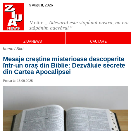
9 August, 2026
Motto: „
Adevărul este stăpânul nostru, nu noi
stăpânim adevărul
”
ZIUANEWS
CAUTARE
home
Stiri
Mesaje creștine misterioase descoperite
într-un oraș din Biblie: Dezvăluie secrete
din Cartea Apocalipsei
Postat la: 16.09.2025 |