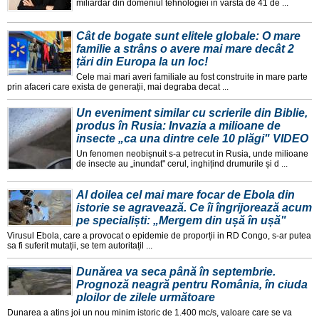
miliardar din domeniul tehnologiei in varsta de 41 de ...
Cât de bogate sunt elitele globale: O mare
familie a strâns o avere mai mare decât 2
țări din Europa la un loc!
Cele mai mari averi familiale au fost construite in mare parte
prin afaceri care exista de generații, mai degraba decat ...
Un eveniment similar cu scrierile din Biblie,
produs în Rusia: Invazia a milioane de
insecte „ca una dintre cele 10 plăgi" VIDEO
Un fenomen neobișnuit s-a petrecut in Rusia, unde milioane
de insecte au „inundat" cerul, inghițind drumurile și d ...
Al doilea cel mai mare focar de Ebola din
istorie se agravează. Ce îi îngrijorează acum
pe specialiști: „Mergem din ușă în ușă"
Virusul Ebola, care a provocat o epidemie de proporții in RD Congo, s-ar putea
sa fi suferit mutații, se tem autoritațil ...
Dunărea va seca până în septembrie.
Prognoză neagră pentru România, în ciuda
ploilor de zilele următoare
Dunarea a atins joi un nou minim istoric de 1.400 mc/s, valoare care se va