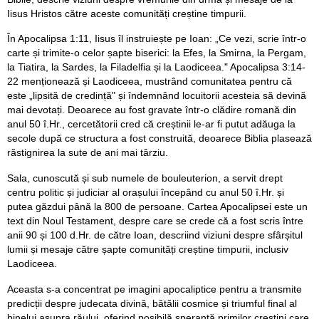
Iisus Hristos către aceste comunități creștine timpurii.
În Apocalipsa 1:11, Iisus îl instruiește pe Ioan: „Ce vezi, scrie într-o
carte și trimite-o celor șapte biserici: la Efes, la Smirna, la Pergam,
la Tiatira, la Sardes, la Filadelfia și la Laodiceea." Apocalipsa 3:14-
22 menționează și Laodiceea, mustrând comunitatea pentru că
este „lipsită de credință" și îndemnând locuitorii acesteia să devină
mai devotați. Deoarece au fost gravate într-o clădire romană din
anul 50 î.Hr., cercetătorii cred că creștinii le-ar fi putut adăuga la
secole după ce structura a fost construită, deoarece Biblia plasează
răstignirea la sute de ani mai târziu.
Sala, cunoscută și sub numele de bouleuterion, a servit drept
centru politic și judiciar al orașului începând cu anul 50 î.Hr. și
putea găzdui până la 800 de persoane. Cartea Apocalipsei este un
text din Noul Testament, despre care se crede că a fost scris între
anii 90 și 100 d.Hr. de către Ioan, descriind viziuni despre sfârșitul
lumii și mesaje către șapte comunități creștine timpurii, inclusiv
Laodiceea.
Aceasta s-a concentrat pe imagini apocaliptice pentru a transmite
predicții despre judecata divină, bătălii cosmice și triumful final al
binelui asupra răului, oferind posibilă speranță primilor creștini care