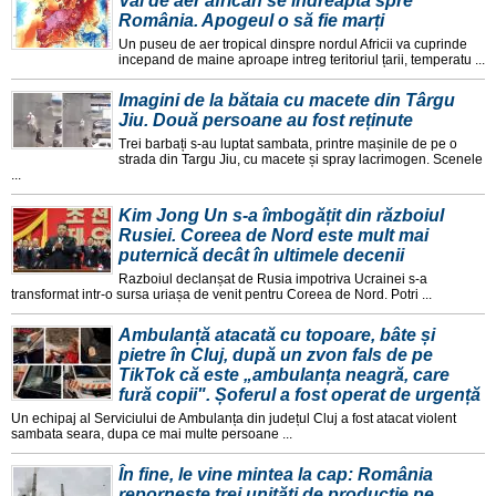
Val de aer african se îndreaptă spre
România. Apogeul o să fie marți
Un puseu de aer tropical dinspre nordul Africii va cuprinde
incepand de maine aproape intreg teritoriul țarii, temperatu ...
Imagini de la bătaia cu macete din Târgu
Jiu. Două persoane au fost reținute
Trei barbați s-au luptat sambata, printre mașinile de pe o
strada din Targu Jiu, cu macete și spray lacrimogen. Scenele
...
Kim Jong Un s-a îmbogățit din războiul
Rusiei. Coreea de Nord este mult mai
puternică decât în ultimele decenii
Razboiul declanșat de Rusia impotriva Ucrainei s-a
transformat intr-o sursa uriașa de venit pentru Coreea de Nord. Potri ...
Ambulanță atacată cu topoare, bâte și
pietre în Cluj, după un zvon fals de pe
TikTok că este „ambulanța neagră, care
fură copii". Șoferul a fost operat de urgență
Un echipaj al Serviciului de Ambulanța din județul Cluj a fost atacat violent
sambata seara, dupa ce mai multe persoane ...
În fine, le vine mintea la cap: România
repornește trei unități de producție pe