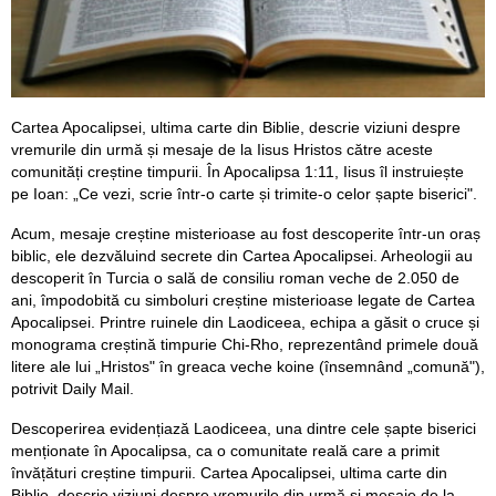
Cartea Apocalipsei, ultima carte din Biblie, descrie viziuni despre
vremurile din urmă și mesaje de la Iisus Hristos către aceste
comunități creștine timpurii. În Apocalipsa 1:11, Iisus îl instruiește
pe Ioan: „Ce vezi, scrie într-o carte și trimite-o celor șapte biserici".
Acum, mesaje creștine misterioase au fost descoperite într-un oraș
biblic, ele dezvăluind secrete din Cartea Apocalipsei. Arheologii au
descoperit în Turcia o sală de consiliu roman veche de 2.050 de
ani, împodobită cu simboluri creștine misterioase legate de Cartea
Apocalipsei. Printre ruinele din Laodiceea, echipa a găsit o cruce și
monograma creștină timpurie Chi-Rho, reprezentând primele două
litere ale lui „Hristos" în greaca veche koine (însemnând „comună"),
potrivit Daily Mail.
Descoperirea evidențiază Laodiceea, una dintre cele șapte biserici
menționate în Apocalipsa, ca o comunitate reală care a primit
învățături creștine timpurii. Cartea Apocalipsei, ultima carte din
Biblie, descrie viziuni despre vremurile din urmă și mesaje de la