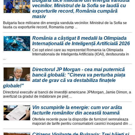
Bulgaria face milioane din energia vândută
vecinilor. Ministrul de la Sofia se laudă cu
exporturile record, România cumpără
masiv
Bulgaria face milioane din energia vanduta vecinilor. Ministrul de la Sofia se
lauda cu exporturile record, Romania cump ...
România a câștigat 8 medalii la Olimpiada
Internațională de Inteligență Artificială 2026
Cei opt elevi care au reprezentat Romania la Olimpiada
Internationala de Inteligenta Artificiala (IOAI), desfasurata in
...
Directorul JP Morgan - cea mai puternică
bancă globală: "Cineva va perturba piața
atat de grav că va destabiliza finațele
globale!"
Directorul executiv al bancii de investiții americane JPMorgan, Jamie Dimon, a
avertizat ca gradul de indatorare pe pieț ...
Vin scumpirile la energie: cum vor arăta
facturile românilor din această toamnă
Ofertele recente puse la dispoziție de furnizori semnaleaza
majorari de tarife pentru consumatorii casnici incepand din ...
Citizens Vigilante de Bulgaria: Trei băieți și