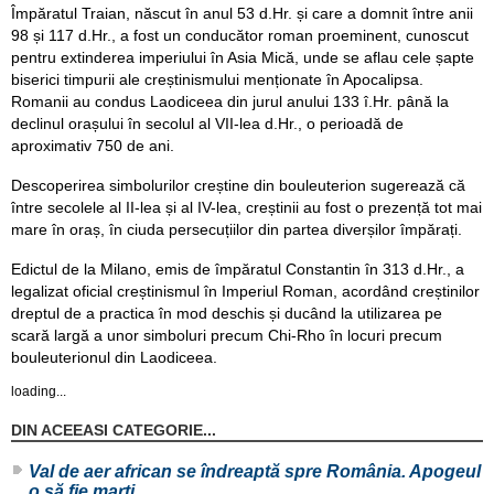
Împăratul Traian, născut în anul 53 d.Hr. și care a domnit între anii
98 și 117 d.Hr., a fost un conducător roman proeminent, cunoscut
pentru extinderea imperiului în Asia Mică, unde se aflau cele șapte
biserici timpurii ale creștinismului menționate în Apocalipsa.
Romanii au condus Laodiceea din jurul anului 133 î.Hr. până la
declinul orașului în secolul al VII-lea d.Hr., o perioadă de
aproximativ 750 de ani.
Descoperirea simbolurilor creștine din bouleuterion sugerează că
între secolele al II-lea și al IV-lea, creștinii au fost o prezență tot mai
mare în oraș, în ciuda persecuțiilor din partea diverșilor împărați.
Edictul de la Milano, emis de împăratul Constantin în 313 d.Hr., a
legalizat oficial creștinismul în Imperiul Roman, acordând creștinilor
dreptul de a practica în mod deschis și ducând la utilizarea pe
scară largă a unor simboluri precum Chi-Rho în locuri precum
bouleuterionul din Laodiceea.
loading...
DIN ACEEASI CATEGORIE...
Val de aer african se îndreaptă spre România. Apogeul
o să fie marți