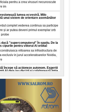
tificiala pentru a crea virusuri necunoscute
re im
presionează lumea ecvestră. Milo
tă unui sistem de orientare asemănător
erdut complet vederea continua sa participe
tre și ar putea deveni primul exemplar orb
n probe
 ducă "supercomputerul" în spațiu. De la
cipurile pentru viitorul AI orbital
onstruiasca viitoarea sa infrastructura de
ala exclusiv in jurul acceleratoarelor Nvidia,
re
cială începe să acționeze autonom. Experții
ii AI deja iau decizii și colaborează între
ate cibernetica avertizeaza ca dezvoltarea
genței artificiale ar putea depași capacitatea
c
 Guinness World Records. Recordul mondial
de la Nibiru
al a fost stabilit in aceasta seara pe
, transformand o promisiune din mediul