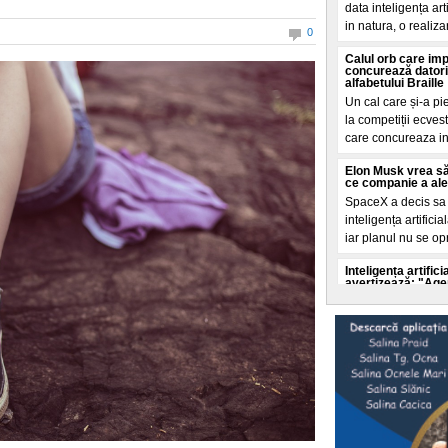
data inteligența ar
in natura, o realiza
0
Calul orb care im
concurează datori
alfabetului Braille
Un cal care și-a pi
la competiții ecves
care concureaza i
Elon Musk vrea să
ce companie a ales 
SpaceX a decis sa c
inteligența artifici
iar planul nu se op
Inteligența artifi
avertizează: "Agenț
ei"
Experții in securit
accelerata a inteli
autoritaților de a o 
Selly a intrat în
doborât de echipa 
Un nou record mondi
litoralul romanesc