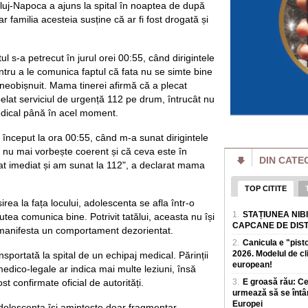
online intr-un succ
luj-Napoca a ajuns la spital în noaptea de după
r familia acesteia susține că ar fi fost drogată și
Putin pierde bătăl
batjocorit în mod
Vladimir Putin pier
ntul s-a petrecut în jurul orei 00:55, când dirigintele
miliardar din domen
a dat puține semne
pentru a le comunica faptul că fata nu se simte bine
eobișnuit. Mama tinerei afirmă că a plecat
Cât de bogate sunt
pelat serviciul de urgență 112 pe drum, întrucât nu
o avere mai mare d
medical până în acel moment.
Cele mai mari averi
prin afaceri care e
început la ora 00:55, când m-a sunat dirigintele
povești de succes 
a nu mai vorbește coerent și că ceva este în
DIN CATE
Un eveniment simil
t imediat și am sunat la 112", a declarat mama
Rusia: Invazia a m
plăgi" VIDEO
TOP CITITE
Un fenomen neobișn
irea la fața locului, adolescenta se afla într-o
de insecte au „inun
1.
STAȚIUNEA NIB
terenuri agricole v
utea comunica bine. Potrivit tatălui, aceasta nu își
CAPCANE DE DIS
 manifesta un comportament dezorientat.
Al doilea cel mai 
2.
Canicula e "pist
agravează. Ce îi 
2026. Modelul de c
ansportată la spital de un echipaj medical. Părinții
din ușă în ușă"
european!
Virusul Ebola, car
dico-legale ar indica mai multe leziuni, însă
Congo, s-ar putea sa
st confirmate oficial de autorități.
3.
E groasă rău: C
sanitare, in condiții
urmează să se întâ
Europei
dolescenta își amintește doar fragmentar