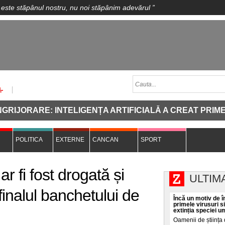
 este stăpânul nostru, nu noi stăpânim adevărul
”
ORARE: INTELIGENȚA ARTIFICIALĂ A CREAT PRIMELE V
POLITICA
EXTERNE
CANCAN
SPORT
r fi fost drogată și
ULTIM
finalul banchetului de
Încă un motiv de în
primele virusuri s
extinția speciei 
Oamenii de știința 