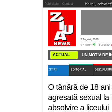
Motto: „
Adevărul
Publicitate
Contact
7 August, 2026
€
4.8694
$
3.9660
ACTUAL
SAU BEJI, TOT UN DRAC"!
ÎNCĂ UN MOTIV DE ÎNGRIJ
STIRI
EDITORIAL
DEZVALUIRI
O tânără de 18 ani a
agresată sexual la 
absolvire a liceului