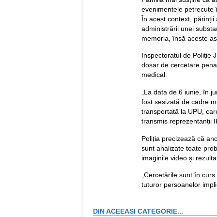
evenimentele petrecute în
În acest context, părinții 
administrării unei substan
memoria, însă aceste asp
Inspectoratul de Poliție 
dosar de cercetare penal
medical.
„La data de 6 iunie, în ju
fost sesizată de cadre me
transportată la UPU, care
transmis reprezentanții I
Poliția precizează că an
sunt analizate toate probe
imaginile video și rezulta
„Cercetările sunt în curs 
tuturor persoanelor impli
DIN ACEEASI CATEGORIE...