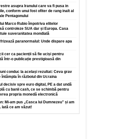
restre asupra Iranului care va fi pusa in
ile, conform unui fost ofiter de rang inalt al
 ale Pentagonului
 lui Marco Rubio împotriva elitelor
 să controleze SUA dar și Europa. Casa
ituie suveranitatea mondială
 frizează paranormalul: Unde dispare apa
 cer ca pacienții să fie uciși pentru
tă într-o publicație prestigioasă din
iuni conduc la același rezultat: Ceva grav
 întâmpla în războiul din Ucraina
l decisiv spre euro digital, PE a dat undă
plă cu banii cash, ce se schimbă pentru
 vrea propria monedă electronică
nn: Mi-am pus „Casca lui Dumnezeu" și am
. Iată ce am văzut!