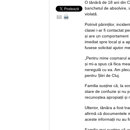
O tânără de 18 ani din C
banchetul de absolvire, ia
violată.
Potrivit părinților, incide
clasei i-ar fi contactat 
și are un comportament n
imediat spre local și a a
fusese solicitat ajutor 
„Pentru mine coșmarul a 
și mi-a spus că fiica me
neregulă cu ea. Am pleca
pentru Știri de Cluj.
Familia susține că, la sos
stare de confuzie și nu p
recunoștea apropiații și
Ulterior, tânăra a fost tr
afirmă că documentele me
aceste informații nu au fo
Familia mai susține că a