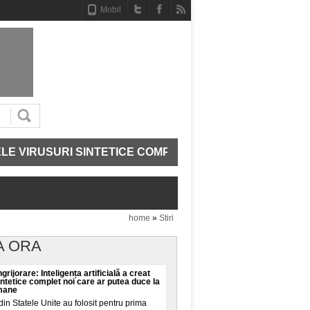
Mobil
IRUSURI SINTETICE COMPLET NOI CARE AR PUTEA DUCE
home
»
Stiri
A ORA
grijorare: Inteligența artificială a creat
intetice complet noi care ar putea duce la
umane
din Statele Unite au folosit pentru prima