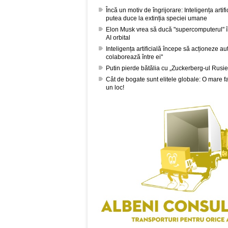
Încă un motiv de îngrijorare: Inteligența artif
putea duce la extinția speciei umane
Elon Musk vrea să ducă "supercomputerul" în 
AI orbital
Inteligența artificială începe să acționeze au
colaborează între ei"
Putin pierde bătălia cu „Zuckerberg-ul Rusie
Cât de bogate sunt elitele globale: O mare f
un loc!