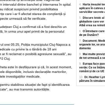
 intervalul dintre banchet și internarea în spital.
4.
Harta invaziei te
aplicare în cateva z
au ridicat suspiciuni privind posibilitatea
serviciilor secrete
țe care i-ar fi afectat starea de conștiență și
5.
Discurs istoic al
ecte urmează să fie verificate.
globaliste care vor
Albă vrea sa reinst
Județean Cluj a confirmat că a fost deschis un
ă, în urma unui apel primit de la personalul
6.
O întrebare care
de pe Dunăre?
7.
Document: Medicii
rul orei 05:25, Poliția municipiului Cluj-Napoca a
organele lor, se ara
domeniu
dicale cu privire la o tânără de 18 ani
 ar fi reclamat o posibilă agresiune sexuală", au
8.
Mai multe previz
de tot urmează a se
PJ Cluj.
9.
Europa face pasu
cheta este în desfășurare și că, în acest moment,
verde: Ce se întâm
români și de ce UE
le disponibile, inclusiv declarațiile martorilor,
tele investigațiilor medicale.
10.
Dr. Heather Ly
pătruns în simulare
pentru stabilirea situației de fapt și identificarea
cate", au mai transmis autoritățile.