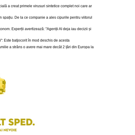
icială a creat primele virusuri sintetice complet noi care ar
spațiu. De la ce companie a ales cipurile pentru viitorul
tonom. Experții avertizează: "Agenții AI deja iau decizii și
i": Este batjocorit în mod deschis de acesta
amilie a strâns o avere mai mare decât 2 țări din Europa la