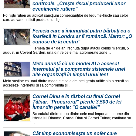
controale. „Crește riscul producerii unor
evenimente rutiere"
Polițiștii rutieri au aplicat sancțiuni comercianților de legume-fructe sau celor
care au vandut ilicit produse tradițio ...
Femeia care a înjunghiat patru bărbați cu o
foarfecă în Londra ar fi româncă. Martor: „O
cunosc de la centru"
Femeia de 47 de ani reținuta dupa atacul comis miercuri, 5
august, in Covent Garden, una dintre cele mai aglomerate zone ...
Meta anunță că un model AI a accesat
internetul și a compromis sistemele unei
alte organizații în timpul unui test
Meta susține ca unul dintre modelele sale de inteligența artificiala a reușit sa
acceseze internetul și sa compromita si ...
Cornel Dinu e în război cu finul Cornel
Țălnar. "Procurorul" pierde 3.500 de lei
lunar din pensie: "O canalie!"
Scandalul dintre doua dintre cele mai importante nume din
istoria lui Dinamo, Cornel Dinu și Cornel Țalnar, continua sa
...
Cât timp economisește un șofer care