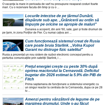
O vacanța la mare in perioada de varf nu presupune neaparat costuri foarte
mari. Cu o rezervare facuta din timp și cu o ...
Locurile interzise de pe țărmul Dunării,
dispărute sub ape. „Grănicerii au ordin să
împuște pe oricine se apropie de maluri"
Dunarea a acoperit, din anii '60, sate, gari și foste drumuri de
pe țarm, in zona Porților de Fier. Cu numai cațiva ani ...
Cum funcționează sistemul creat de Rusia
care poate bruia Starlink. „Volna Kupol
Garant nu distruge fizic satelitul"
Rusia a prezentat un nou sistem de razboi electronic conceput pentru a
perturba comunicațiile prin sateliții Starlink, i ...
Prețul energiei crește cu peste 30% după
oprirea reactorului la Cernavodă. Deficitul
bugetar din 2026 estimat la 5.9% din PIB de
Fitch
Prima saptamana de funcționare a sistemului energetic cu
un singur reactor la centrala de la Cernavoda, dupa ce pe 28
iu ...
Amenzi pentru vânzătorii de legume de pe
marginea drumului. Unde s-au făcut