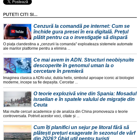
PUTETI CITI SI...
Cenzură la comandă pe internet: Cum se
închide gura presei în era digitală. Prețul
plătit pentru ca o investigație să dispară
O piața clandestina a „cenzurii la comanda" exploateaza sistemele automate
ale marilor platforme pentru a elimina ...
Ce mai avem in ADN. Structuri neobișnuite
descoperite în genomul uman la o
cercetare în premieră
Imaginea clasica a ADN-ului, dubla helix, simbolul aproape iconic al biologiei
moderne, incepe sa fie depașita. Cercetar ...
O teorie explozivă vine din Spania: Mosadul
israelian e în spatele valului de migrație din
Ceuta
Mai multe cercuri academice și de analiza din China promoveaza o teorie
controversata. Potrivit acestor voci, citate și ...
Cum îți planifici un sejur pe litoral fără să
plătești prețuri exagerate în sezonul de vârf
din 2026? Ghid util pentru turiști