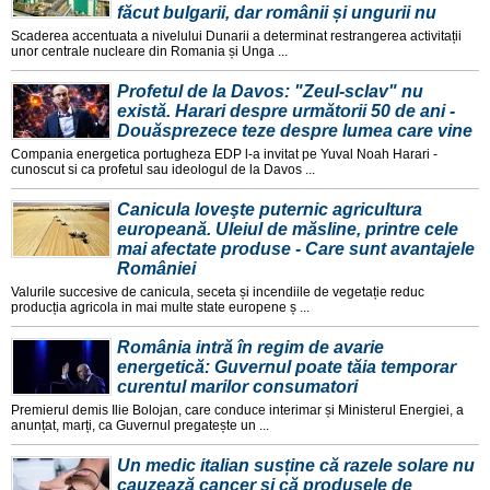
făcut bulgarii, dar românii și ungurii nu
Scaderea accentuata a nivelului Dunarii a determinat restrangerea activitații
unor centrale nucleare din Romania și Unga ...
Profetul de la Davos: "Zeul-sclav" nu
există. Harari despre următorii 50 de ani -
Douăsprezece teze despre lumea care vine
Compania energetica portugheza EDP l-a invitat pe Yuval Noah Harari -
cunoscut si ca profetul sau ideologul de la Davos ...
Canicula loveşte puternic agricultura
europeană. Uleiul de măsline, printre cele
mai afectate produse - Care sunt avantajele
României
Valurile succesive de canicula, seceta și incendiile de vegetație reduc
producția agricola in mai multe state europene ș ...
România intră în regim de avarie
energetică: Guvernul poate tăia temporar
curentul marilor consumatori
Premierul demis Ilie Bolojan, care conduce interimar și Ministerul Energiei, a
anunțat, marți, ca Guvernul pregatește un ...
Un medic italian susține că razele solare nu
cauzează cancer și că produsele de