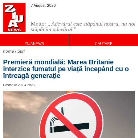
7 August, 2026
Motto: „
Adevărul este stăpânul nostru, nu noi
stăpânim adevărul
”
ZIUANEWS
CAUTARE
home
Stiri
Premieră mondială: Marea Britanie
interzice fumatul pe viață începând cu o
întreagă generație
Postat la: 23.04.2026 |