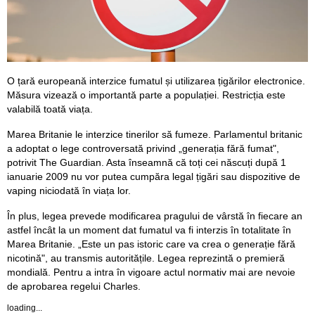
O țară europeană interzice fumatul și utilizarea țigărilor electronice.
Măsura vizează o importantă parte a populației. Restricția este
valabilă toată viața.
Marea Britanie le interzice tinerilor să fumeze. Parlamentul britanic
a adoptat o lege controversată privind „generația fără fumat",
potrivit The Guardian. Asta înseamnă că toți cei născuți după 1
ianuarie 2009 nu vor putea cumpăra legal țigări sau dispozitive de
vaping niciodată în viața lor.
În plus, legea prevede modificarea pragului de vârstă în fiecare an
astfel încât la un moment dat fumatul va fi interzis în totalitate în
Marea Britanie. „Este un pas istoric care va crea o generație fără
nicotină", au transmis autoritățile. Legea reprezintă o premieră
mondială. Pentru a intra în vigoare actul normativ mai are nevoie
de aprobarea regelui Charles.
loading...