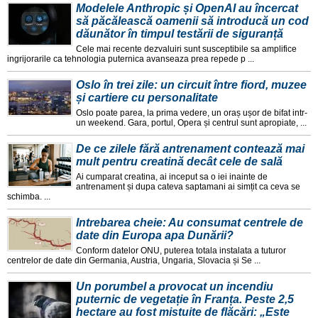
Modelele Anthropic și OpenAI au încercat
să păcălească oamenii să introducă un cod
dăunător în timpul testării de siguranță
Cele mai recente dezvaluiri sunt susceptibile sa amplifice
ingrijorarile ca tehnologia puternica avanseaza prea repede p ...
Oslo în trei zile: un circuit între fiord, muzee
și cartiere cu personalitate
Oslo poate parea, la prima vedere, un oraș ușor de bifat intr-
un weekend. Gara, portul, Opera și centrul sunt apropiate, ...
De ce zilele fără antrenament contează mai
mult pentru creatină decât cele de sală
Ai cumparat creatina, ai inceput sa o iei inainte de
antrenament și dupa cateva saptamani ai simțit ca ceva se
schimba. ...
Intrebarea cheie: Au consumat centrele de
date din Europa apa Dunării?
Conform datelor ONU, puterea totala instalata a tuturor
centrelor de date din Germania, Austria, Ungaria, Slovacia și Se ...
Un porumbel a provocat un incendiu
puternic de vegetație în Franța. Peste 2,5
hectare au fost mistuite de flăcări: „Este