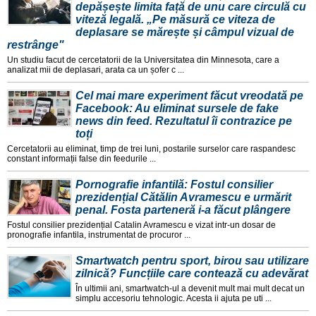
depășește limita față de unu care circulă cu
viteză legală. „Pe măsură ce viteza de
deplasare se mărește și câmpul vizual de
restrânge"
Un studiu facut de cercetatorii de la Universitatea din Minnesota, care a
analizat mii de deplasari, arata ca un șofer c ...
Cel mai mare experiment făcut vreodată pe
Facebook: Au eliminat sursele de fake
news din feed. Rezultatul îi contrazice pe
toți
Cercetatorii au eliminat, timp de trei luni, postarile surselor care raspandesc
constant informații false din feedurile ...
Pornografie infantilă: Fostul consilier
prezidențial Cătălin Avramescu e urmărit
penal. Fosta parteneră i-a făcut plângere
Fostul consilier prezidențial Catalin Avramescu e vizat intr-un dosar de
pronografie infantila, instrumentat de procuror ...
Smartwatch pentru sport, birou sau utilizare
zilnică? Funcțiile care contează cu adevărat
În ultimii ani, smartwatch-ul a devenit mult mai mult decat un
simplu accesoriu tehnologic. Acesta ii ajuta pe uti ...