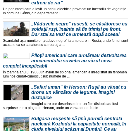
extrem de rar"
Un porumbel care a lovit un cablu electric a provocat un incendiu de vegetație
in comuna Génis, din departamentul ...
„Văduvele negre" rusești: se căsătoresc cu
soldații ruși, înainte să fie trimiși pe front.
Dar stai sa vezi ce urmează după aceea!
Scandalul așa-numitelor „vaduve negre" ia amploare in Rusia, unde femei sunt
acuzate ca se casatoresc cu recruți a ...
Piloții americani care urmăreau dezvoltarea
armamentului sovietic au văzut ceva
complet inexplicabil
În toamna anului 1988, un avion de spionaj american a inregistrat un fenomen
luminos ciudat-cunoscut sub numele de ...
„Safari uman" în Herson: Rușii au vânat cu
drona un vânzător de legume. Imagini
distopice
Imagini care par desprinse dintr-un film distopic au fost
surprinse intr-o piața din Herson, unde un vanzator de fructe ...
Bulgaria reușește să țină pornită centrala
nucleară Kozlodui la capacitate normală, în
ciuda nivelului scăzut al Dunării. Ce au