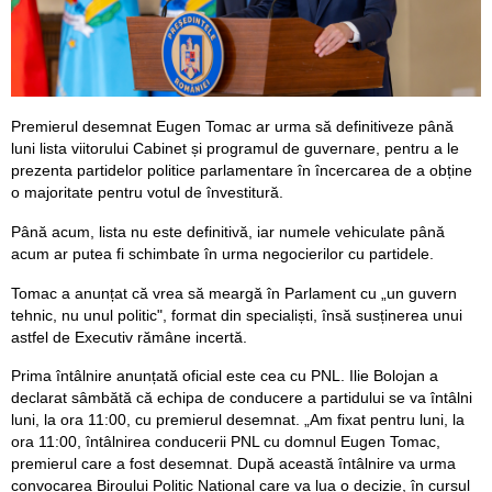
Premierul desemnat Eugen Tomac ar urma să definitiveze până
luni lista viitorului Cabinet și programul de guvernare, pentru a le
prezenta partidelor politice parlamentare în încercarea de a obține
o majoritate pentru votul de învestitură.
Până acum, lista nu este definitivă, iar numele vehiculate până
acum ar putea fi schimbate în urma negocierilor cu partidele.
Tomac a anunțat că vrea să meargă în Parlament cu „un guvern
tehnic, nu unul politic", format din specialiști, însă susținerea unui
astfel de Executiv rămâne incertă.
Prima întâlnire anunțată oficial este cea cu PNL. Ilie Bolojan a
declarat sâmbătă că echipa de conducere a partidului se va întâlni
luni, la ora 11:00, cu premierul desemnat. „Am fixat pentru luni, la
ora 11:00, întâlnirea conducerii PNL cu domnul Eugen Tomac,
premierul care a fost desemnat. După această întâlnire va urma
convocarea Biroului Politic Național care va lua o decizie, în cursul