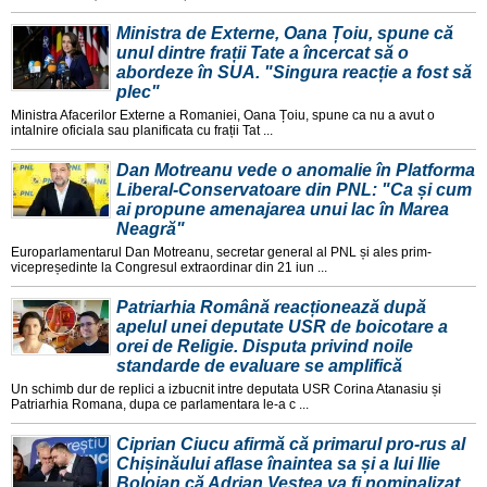
Ministra de Externe, Oana Țoiu, spune că
unul dintre frații Tate a încercat să o
abordeze în SUA. "Singura reacție a fost să
plec"
Ministra Afacerilor Externe a Romaniei, Oana Țoiu, spune ca nu a avut o
intalnire oficiala sau planificata cu frații Tat ...
Dan Motreanu vede o anomalie în Platforma
Liberal-Conservatoare din PNL: "Ca și cum
ai propune amenajarea unui lac în Marea
Neagră"
Europarlamentarul Dan Motreanu, secretar general al PNL și ales prim-
vicepreședinte la Congresul extraordinar din 21 iun ...
Patriarhia Română reacționează după
apelul unei deputate USR de boicotare a
orei de Religie. Disputa privind noile
standarde de evaluare se amplifică
Un schimb dur de replici a izbucnit intre deputata USR Corina Atanasiu și
Patriarhia Romana, dupa ce parlamentara le-a c ...
Ciprian Ciucu afirmă că primarul pro-rus al
Chișinăului aflase înaintea sa și a lui Ilie
Bolojan că Adrian Veștea va fi nominalizat