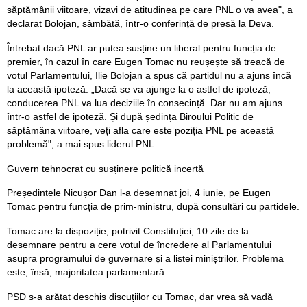
săptămânii viitoare, vizavi de atitudinea pe care PNL o va avea", a
declarat Bolojan, sâmbătă, într-o conferință de presă la Deva.
Întrebat dacă PNL ar putea susține un liberal pentru funcția de
premier, în cazul în care Eugen Tomac nu reușește să treacă de
votul Parlamentului, Ilie Bolojan a spus că partidul nu a ajuns încă
la această ipoteză. „Dacă se va ajunge la o astfel de ipoteză,
conducerea PNL va lua deciziile în consecință. Dar nu am ajuns
într-o astfel de ipoteză. Și după ședința Biroului Politic de
săptămâna viitoare, veți afla care este poziția PNL pe această
problemă", a mai spus liderul PNL.
Guvern tehnocrat cu susținere politică incertă
Președintele Nicușor Dan l-a desemnat joi, 4 iunie, pe Eugen
Tomac pentru funcția de prim-ministru, după consultări cu partidele.
Tomac are la dispoziție, potrivit Constituției, 10 zile de la
desemnare pentru a cere votul de încredere al Parlamentului
asupra programului de guvernare și a listei miniștrilor. Problema
este, însă, majoritatea parlamentară.
PSD s-a arătat deschis discuțiilor cu Tomac, dar vrea să vadă