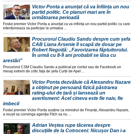
Victor Ponta a anunțat că va înființa un nou
partid politic. Ce planuri mari are în
următoarea perioadă
Fostul premier Victor Ponta a anunțat ca va inființa un nou partid politic cu care
intenționeaza sa participe la urmatoa ...
Procurorul Claudiu Sandu despre cum șefa
CAB Liana Arsenie îl scapă de dosar pe
Robert Negoiță: „Favorizarea făptuitorului.
În urmă cu 8-9 ani probabil se lăsa cu
arestări"
Procurorul CSM Claudiu Sandu a publicat pe contul sau de Facebook un
mesaj extrem de critic fața de șefa Curții de Apel ...
Victor Ponta dezvăluie că Alexandru Nazare
a obținut pe persoană fizică păstrarea
rating-ului de țară și lansează un
avertisment: Acel cineva este fie naiv, fie
imbecil
Fostul premier Victor Ponta susține ca ministrul de Finanțe, Alexandru Nazare,
a reușit sa convinga agenția Fitch sa nu ...
Adrian Veștea rupe tăcerea despre
discuțiile de la Cotroceni: Nicușor Dan i-a