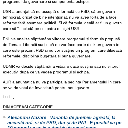
programul de guvernare și componența echipei.
USR a anunțat că nu acceptă o formulă cu PSD, că un guvern
tehnocrat, oricât de bine intenționat, nu va avea forța de a face
reforme fără asumare politică. Și că formula ideală ar fi un guvern
care să îi includă pe cei patru miniștri USR.
PNL va analiza săptămâna viitoare programul și formula propusă
de Tomac. Liberalii susțin că nu vor face parte dintr-un guvern în
care este prezent PSD și nu vor susține un program care diluează
reformele, disciplina bugetară și buna guvernare.
UDMR va decide săptămâna viitoare dacă susține sau nu viitorul
executiv, după ce va vedea programul și echipa.
AUR a anunțat că nu va participa la ședința Parlamentului în care
se va da votul de învestitură pentru noul guvern.
loading...
DIN ACEEASI CATEGORIE...
Alexandru Nazare - Varianta de premier agreată, la
această oră, și de PSD, dar și de PNL. E posibil ca pe
10 august sa se ia o decizie în acest sens