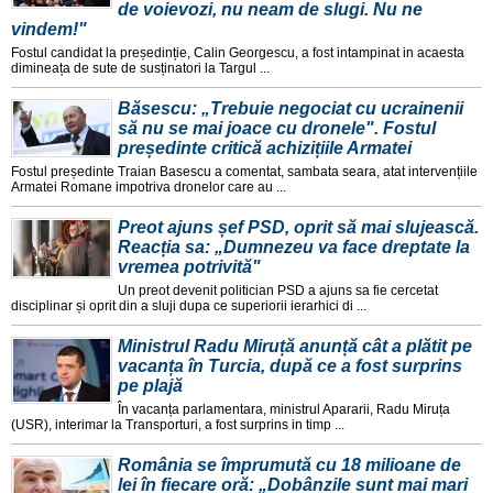
de voievozi, nu neam de slugi. Nu ne
vindem!"
Fostul candidat la președinție, Calin Georgescu, a fost intampinat in acaesta
dimineața de sute de susținatori la Targul ...
Băsescu: „Trebuie negociat cu ucrainenii
să nu se mai joace cu dronele". Fostul
președinte critică achizițiile Armatei
Fostul președinte Traian Basescu a comentat, sambata seara, atat intervențiile
Armatei Romane impotriva dronelor care au ...
Preot ajuns șef PSD, oprit să mai slujească.
Reacția sa: „Dumnezeu va face dreptate la
vremea potrivită"
Un preot devenit politician PSD a ajuns sa fie cercetat
disciplinar și oprit din a sluji dupa ce superiorii ierarhici di ...
Ministrul Radu Miruță anunță cât a plătit pe
vacanța în Turcia, după ce a fost surprins
pe plajă
În vacanța parlamentara, ministrul Apararii, Radu Miruța
(USR), interimar la Transporturi, a fost surprins in timp ...
România se împrumută cu 18 milioane de
lei în fiecare oră: „Dobânzile sunt mai mari