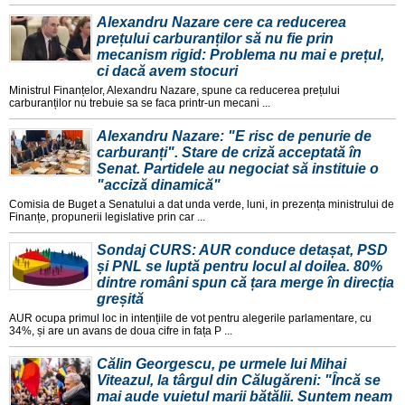
Alexandru Nazare cere ca reducerea
prețului carburanților să nu fie prin
mecanism rigid: Problema nu mai e prețul,
ci dacă avem stocuri
Ministrul Finanțelor, Alexandru Nazare, spune ca reducerea prețului
carburanților nu trebuie sa se faca printr-un mecani ...
Alexandru Nazare: "E risc de penurie de
carburanți". Stare de criză acceptată în
Senat. Partidele au negociat să instituie o
"acciză dinamică"
Comisia de Buget a Senatului a dat unda verde, luni, in prezența ministrului de
Finanțe, propunerii legislative prin car ...
Sondaj CURS: AUR conduce detașat, PSD
și PNL se luptă pentru locul al doilea. 80%
dintre români spun că țara merge în direcția
greșită
AUR ocupa primul loc in intențiile de vot pentru alegerile parlamentare, cu
34%, și are un avans de doua cifre in fața P ...
Călin Georgescu, pe urmele lui Mihai
Viteazul, la târgul din Călugăreni: "Încă se
mai aude vuietul marii bătălii. Suntem neam