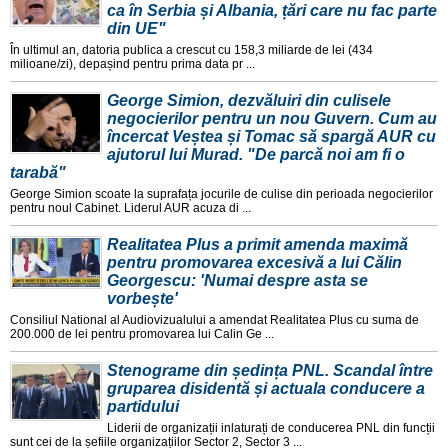
ca în Serbia și Albania, țări care nu fac parte
din UE"
În ultimul an, datoria publica a crescut cu 158,3 miliarde de lei (434
milioane/zi), depașind pentru prima data pr ...
George Simion, dezvăluiri din culisele
negocierilor pentru un nou Guvern. Cum au
încercat Veștea și Tomac să spargă AUR cu
ajutorul lui Murad. "De parcă noi am fi o
tarabă"
George Simion scoate la suprafața jocurile de culise din perioada negocierilor
pentru noul Cabinet. Liderul AUR acuza di ...
Realitatea Plus a primit amenda maximă
pentru promovarea excesivă a lui Călin
Georgescu: 'Numai despre asta se
vorbește'
Consiliul National al Audiovizualului a amendat Realitatea Plus cu suma de
200.000 de lei pentru promovarea lui Calin Ge ...
Stenograme din ședința PNL. Scandal între
gruparea disidentă și actuala conducere a
partidului
Liderii de organizații inlaturați de conducerea PNL din funcții
sunt cei de la șefiile organizațiilor Sector 2, Sector 3 ...