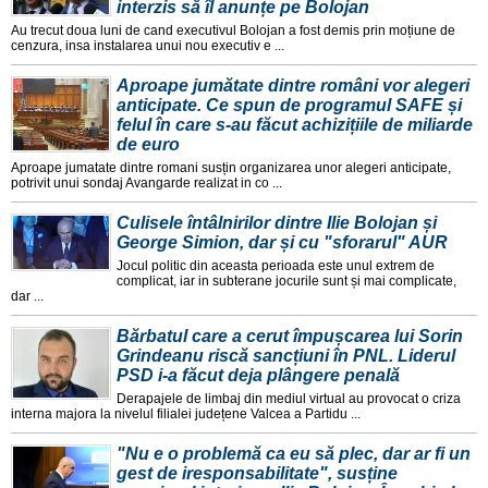
interzis să îl anunțe pe Bolojan
Au trecut doua luni de cand executivul Bolojan a fost demis prin moțiune de
cenzura, insa instalarea unui nou executiv e ...
Aproape jumătate dintre români vor alegeri
anticipate. Ce spun de programul SAFE și
felul în care s-au făcut achizițiile de miliarde
de euro
Aproape jumatate dintre romani susțin organizarea unor alegeri anticipate,
potrivit unui sondaj Avangarde realizat in co ...
Culisele întâlnirilor dintre Ilie Bolojan și
George Simion, dar și cu "sforarul" AUR
Jocul politic din aceasta perioada este unul extrem de
complicat, iar in subterane jocurile sunt și mai complicate,
dar ...
Bărbatul care a cerut împușcarea lui Sorin
Grindeanu riscă sancțiuni în PNL. Liderul
PSD i-a făcut deja plângere penală
Derapajele de limbaj din mediul virtual au provocat o criza
interna majora la nivelul filialei județene Valcea a Partidu ...
"Nu e o problemă ca eu să plec, dar ar fi un
gest de iresponsabilitate", susține