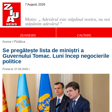
7 August, 2026
Motto: „
Adevărul este stăpânul nostru, nu noi
stăpânim adevărul
”
ZIUANEWS
CAUTARE
home
Politica
Se pregătește lista de miniștri a
Guvernului Tomac. Luni încep negocierile
politice
Postat la: 07.06.2026 |