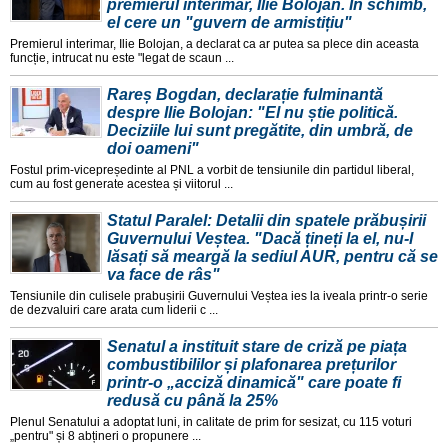
premierul interimar, Ilie Bolojan. În schimb,
el cere un "guvern de armistițiu"
Premierul interimar, Ilie Bolojan, a declarat ca ar putea sa plece din aceasta
funcție, intrucat nu este "legat de scaun ...
Rareș Bogdan, declarație fulminantă
despre Ilie Bolojan: "El nu știe politică.
Deciziile lui sunt pregătite, din umbră, de
doi oameni"
Fostul prim-vicepreședinte al PNL a vorbit de tensiunile din partidul liberal,
cum au fost generate acestea și viitorul ...
Statul Paralel: Detalii din spatele prăbușirii
Guvernului Veștea. "Dacă țineți la el, nu-l
lăsați să meargă la sediul AUR, pentru că se
va face de râs"
Tensiunile din culisele prabușirii Guvernului Veștea ies la iveala printr-o serie
de dezvaluiri care arata cum liderii c ...
Senatul a instituit stare de criză pe piața
combustibililor și plafonarea prețurilor
printr-o „acciză dinamică" care poate fi
redusă cu până la 25%
Plenul Senatului a adoptat luni, in calitate de prim for sesizat, cu 115 voturi
„pentru" și 8 abțineri o propunere ...