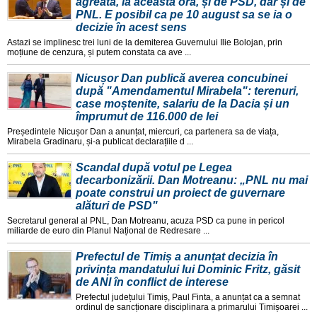
agreată, la această oră, și de PSD, dar și de
PNL. E posibil ca pe 10 august sa se ia o
decizie în acest sens
Astazi se implinesc trei luni de la demiterea Guvernului Ilie Bolojan, prin
moțiune de cenzura, și putem constata ca ave ...
Nicușor Dan publică averea concubinei
după "Amendamentul Mirabela": terenuri,
case moștenite, salariu de la Dacia și un
împrumut de 116.000 de lei
Președintele Nicușor Dan a anunțat, miercuri, ca partenera sa de viața,
Mirabela Gradinaru, și-a publicat declarațiile d ...
Scandal după votul pe Legea
decarbonizării. Dan Motreanu: „PNL nu mai
poate construi un proiect de guvernare
alături de PSD"
Secretarul general al PNL, Dan Motreanu, acuza PSD ca pune in pericol
miliarde de euro din Planul Național de Redresare ...
Prefectul de Timiș a anunțat decizia în
privința mandatului lui Dominic Fritz, găsit
de ANI în conflict de interese
Prefectul județului Timiș, Paul Finta, a anunțat ca a semnat
ordinul de sancționare disciplinara a primarului Timișoarei ...