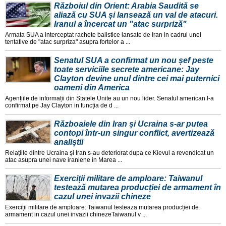
Războiul din Orient: Arabia Saudită se
aliază cu SUA și lansează un val de atacuri.
Iranul a încercat un "atac surpriză"
Armata SUA a interceptat rachete balistice lansate de Iran in cadrul unei
tentative de "atac surpriza" asupra fortelor a ...
Senatul SUA a confirmat un nou șef peste
toate serviciile secrete americane: Jay
Clayton devine unul dintre cei mai puternici
oameni din America
Agențiile de informații din Statele Unite au un nou lider. Senatul american l-a
confirmat pe Jay Clayton in funcția de d ...
Războaiele din Iran și Ucraina s-ar putea
contopi într-un singur conflict, avertizează
analiștii
Relațiile dintre Ucraina și Iran s-au deteriorat dupa ce Kievul a revendicat un
atac asupra unei nave iraniene in Marea ...
Exerciții militare de amploare: Taiwanul
testează mutarea producției de armament în
cazul unei invazii chineze
Exerciții militare de amploare: Taiwanul testeaza mutarea producției de
armament in cazul unei invazii chinezeTaiwanul v ...