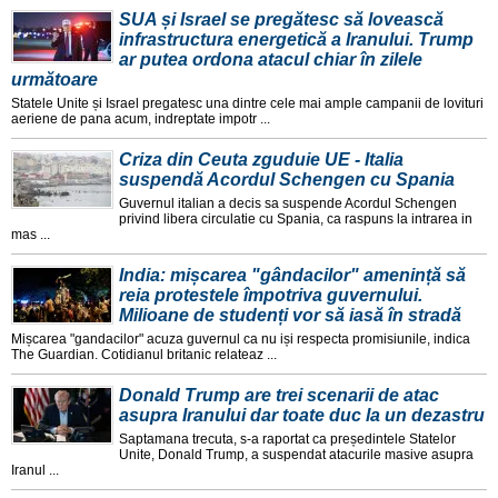
SUA și Israel se pregătesc să lovească
infrastructura energetică a Iranului. Trump
ar putea ordona atacul chiar în zilele
următoare
Statele Unite și Israel pregatesc una dintre cele mai ample campanii de lovituri
aeriene de pana acum, indreptate impotr ...
Criza din Ceuta zguduie UE - Italia
suspendă Acordul Schengen cu Spania
Guvernul italian a decis sa suspende Acordul Schengen
privind libera circulatie cu Spania, ca raspuns la intrarea in
mas ...
India: mișcarea "gândacilor" amenință să
reia protestele împotriva guvernului.
Milioane de studenți vor să iasă în stradă
Mișcarea "gandacilor" acuza guvernul ca nu iși respecta promisiunile, indica
The Guardian. Cotidianul britanic relateaz ...
Donald Trump are trei scenarii de atac
asupra Iranului dar toate duc la un dezastru
Saptamana trecuta, s-a raportat ca președintele Statelor
Unite, Donald Trump, a suspendat atacurile masive asupra
Iranul ...