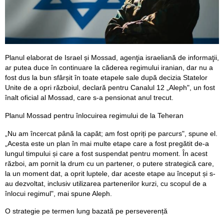
Planul elaborat de Israel și Mossad, agenţia israeliană de informaţii,
ar putea duce în continuare la căderea regimului iranian, dar nu a
fost dus la bun sfârșit în toate etapele sale după decizia Statelor
Unite de a opri războiul, declară pentru Canalul 12 „Aleph", un fost
înalt oficial al Mossad, care s-a pensionat anul trecut.
Planul Mossad pentru înlocuirea regimului de la Teheran
„Nu am încercat până la capăt; am fost opriți pe parcurs", spune el.
„Acesta este un plan în mai multe etape care a fost pregătit de-a
lungul timpului și care a fost suspendat pentru moment. În acest
război, am pornit la drum cu un partener, o putere strategică care,
la un moment dat, a oprit luptele, dar aceste etape au început și s-
au dezvoltat, inclusiv utilizarea partenerilor kurzi, cu scopul de a
înlocui regimul", mai spune Aleph.
O strategie pe termen lung bazată pe perseverență