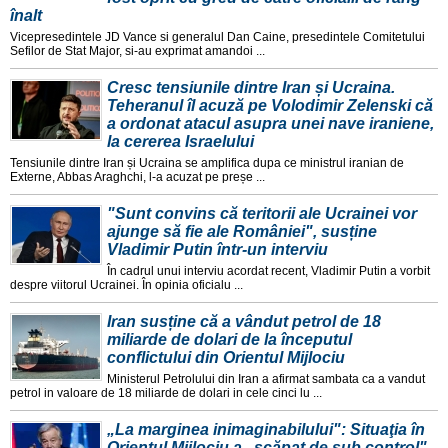
înalt
Vicepresedintele JD Vance si generalul Dan Caine, presedintele Comitetului
Sefilor de Stat Major, si-au exprimat amandoi ...
Cresc tensiunile dintre Iran și Ucraina.
Teheranul îl acuză pe Volodimir Zelenski că
a ordonat atacul asupra unei nave iraniene,
la cererea Israelului
Tensiunile dintre Iran și Ucraina se amplifica dupa ce ministrul iranian de
Externe, Abbas Araghchi, l-a acuzat pe preșe ...
"Sunt convins că teritorii ale Ucrainei vor
ajunge să fie ale României", susține
Vladimir Putin într-un interviu
În cadrul unui interviu acordat recent, Vladimir Putin a vorbit
despre viitorul Ucrainei. În opinia oficialu ...
Iran susține că a vândut petrol de 18
miliarde de dolari de la începutul
conflictului din Orientul Mijlociu
Ministerul Petrolului din Iran a afirmat sambata ca a vandut
petrol in valoare de 18 miliarde de dolari in cele cinci lu ...
„La marginea inimaginabilului": Situaţia în
Orientul Mijlociu a „scăpat de sub control"