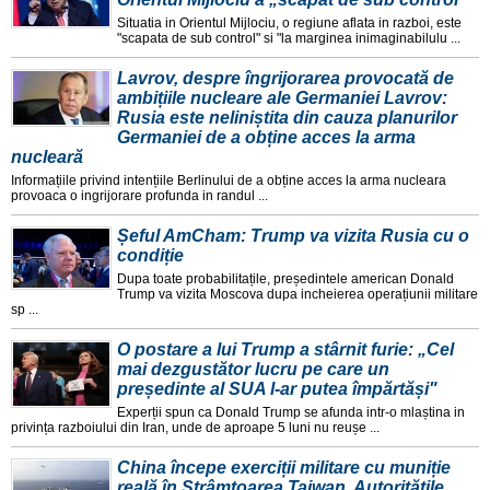
Situatia in Orientul Mijlociu, o regiune aflata in razboi, este
"scapata de sub control" si "la marginea inimaginabilulu ...
Lavrov, despre îngrijorarea provocată de
ambițiile nucleare ale Germaniei Lavrov:
Rusia este neliniștita din cauza planurilor
Germaniei de a obține acces la arma
nucleară
Informațiile privind intențiile Berlinului de a obține acces la arma nucleara
provoaca o ingrijorare profunda in randul ...
Șeful AmCham: Trump va vizita Rusia cu o
condiție
Dupa toate probabilitațile, președintele american Donald
Trump va vizita Moscova dupa incheierea operațiunii militare
sp ...
O postare a lui Trump a stârnit furie: „Cel
mai dezgustător lucru pe care un
președinte al SUA l-ar putea împărtăși"
Experții spun ca Donald Trump se afunda intr-o mlaștina in
privința razboiului din Iran, unde de aproape 5 luni nu reușe ...
China începe exerciții militare cu muniție
reală în Strâmtoarea Taiwan. Autoritățile