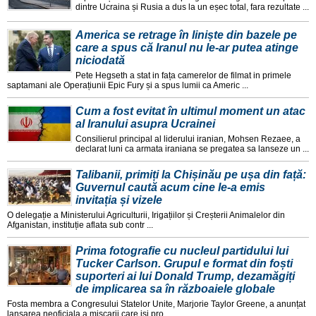
dintre Ucraina și Rusia a dus la un eșec total, fara rezultate ...
America se retrage în liniște din bazele pe
care a spus că Iranul nu le-ar putea atinge
niciodată
Pete Hegseth a stat in fața camerelor de filmat in primele
saptamani ale Operațiunii Epic Fury și a spus lumii ca Americ ...
Cum a fost evitat în ultimul moment un atac
al Iranului asupra Ucrainei
Consilierul principal al liderului iranian, Mohsen Rezaee, a
declarat luni ca armata iraniana se pregatea sa lanseze un ...
Talibanii, primiți la Chișinău pe ușa din față:
Guvernul caută acum cine le-a emis
invitația și vizele
O delegație a Ministerului Agriculturii, Irigațiilor și Creșterii Animalelor din
Afganistan, instituție aflata sub contr ...
Prima fotografie cu nucleul partidului lui
Tucker Carlson. Grupul e format din foști
suporteri ai lui Donald Trump, dezamăgiți
de implicarea sa în războaiele globale
Fosta membra a Congresului Statelor Unite, Marjorie Taylor Greene, a anunțat
lansarea neoficiala a mișcarii care iși pro ...