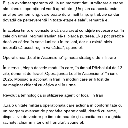
El și-a exprimat speranța că, la un moment dat, următoarele etape
ale planului operațional vor fi aprobate. „Un plan ca acesta este
unul pe termen lung, care poate dura mult timp, și trebuie să dai
dovadă de perseverență în toate etapele sale", remarcă el.
În același timp, el consideră că s-au creat condițiile necesare ca, în
cele din urmă, regimul iranian să-și piardă puterea. „Nu pot prezice
dacă va cădea în șase luni sau în trei ani, dar nu există nicio
îndoială că acest regim va cădea", spune el.
Operațiunea „Leul în Ascensiune" și noua strategie de infiltrare
În interviu, Aleph descrie modul în care, în timpul Războiului de 12
zile, denumit de Israel „Operațiunea Leul în Ascensiune" în iunie
2025, Mossad a acționat în Iran în moduri care ar fi fost de
neimaginat chiar și cu câțiva ani în urmă.
Revoluția tehnologică și utilizarea agenților locali în Iran
„Era o unitate militară operațională care acționa în conformitate cu
un program avansat de pregătire operațională, dotată cu arme,
dispozitive de vedere pe timp de noapte și capacitatea de a ghida
rachete, chiar în interiorul Iranului", spune el.