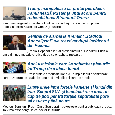
Trump manipulează iar prețul petrolului:
Iranul neagă existența unui acord pentru
redeschiderea Strâmtorii Ormuz
Iranul respinge informațiile potrivit carora ar fi ajuns la un acord privind
redeschiderea Stramtorii Ormuz și susține c ...
Semnal de alarmă la Kremlin: „Radioul
Apocalipsei" s-a reactivat după incidentul
din Polonia
„Radioul Apocalipsei" al președintelui rus Vladimir Putin a
emis din nou mesaje criptice dupa ce o racheta ruseasc ...
Apelul telefonic care i-a schimbat planurile
lui Trump de a ataca Iranul
Președintele american Donald Trump a facut o schimbare
surprinzatoare de strategie, anuland loviturile militare de amplo ...
Lupte grele între forțele iraniene și kurzii din
Iran. Scopul SUA și Israelului de a crea un
cap de pod pentru forțele separatiste pare
să eșueze până acum
Medicul Semilunii Roșii, Omid Souresrafil, povestește pentru publicația greaca
To Vima experiența sa ca doctor in Kurdis ...