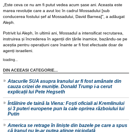
„Este ceva ce nu am fi putut vedea acum șase ani. Aceasta este
marea revoluție care a avut loc în cadrul Mossadului [sub
conducerea fostului șef al Mossadului, David Barnea]", a adăugat
Aleph.
Potrivit lui Aleph, în ultimii ani, Mossadul a intensificat recrutarea,
instruirea și încrederea în agenții din țările inamice, bazându-se pe
aceștia pentru operațiuni care înainte ar fi fost efectuate doar de
agenți israelieni.
loading...
DIN ACEEASI CATEGORIE...
Atacurile SUA asupra Iranului ar fi fost amânate din
cauza crizei de muniție. Donald Trump i-a cerut
explicații lui Pete Hegseth
Întâlnire de taină la Viena: Foști oficiali ai Kremlinului
și 3 puteri europene pun la cale oprirea războiului lui
Putin
America se retrage în liniște din bazele pe care a spus
că Iranul nu le-ar putea atinge niciodată