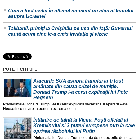
Cum a fost evitat în ultimul moment un atac al Iranului
asupra Ucrainei
Talibanii, primiți la Chișinău pe ușa din față: Guvernul
caută acum cine le-a emis invitația și vizele
PUTETI CITI SI...
Atacurile SUA asupra Iranului ar fi fost
amânate din cauza crizei de muniție.
Donald Trump i-a cerut explicații lui Pete
Hegseth
Președintele Donald Trump i-ar fi cerut explicații secretarului apararii Pete
Hegseth cu privire la penuria extrema de m ...
Întâlnire de taină la Viena: Foști oficiali ai
Kremlinului și 3 puteri europene pun la cale
oprirea războiului lui Putin
Diplomația lui Donald Trump legata de negocierile de pace