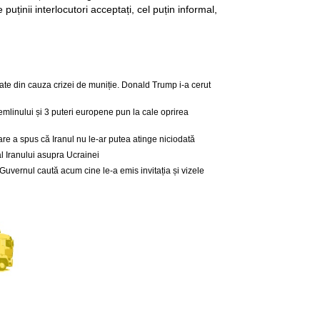
uținii interlocutori acceptați, cel puțin informal,
nate din cauza crizei de muniție. Donald Trump i-a cerut
Kremlinului și 3 puteri europene pun la cale oprirea
are a spus că Iranul nu le-ar putea atinge niciodată
al Iranului asupra Ucrainei
: Guvernul caută acum cine le-a emis invitația și vizele