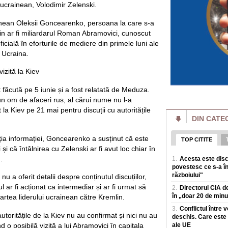
 ucrainean, Volodimir Zelenski.
Locurile interzise
„Grănicerii au ord
maluri"
ainean Oleksii Goncearenko, persoana la care s-a
Dunarea a acoperit, 
mlin ar fi miliardarul Roman Abramovici, cunoscut
pe țarm, in zona Po
icială în eforturile de mediere din primele luni ale
devreme, aceste a
i Ucraina.
Cum funcționează 
bruia Starlink. „V
izită la Kiev
satelitul"
Rusia a prezentat 
t făcută pe 5 iunie și a fost relatată de Meduza.
conceput pentru a pe
un om de afaceri rus, al cărui nume nu l-a
in loc sa atace ter
t la Kiev pe 21 mai pentru discuții cu autoritățile
DIN CATE
Prețul energiei c
reactorului la Cer
estimat la 5.9% di
ția informației, Goncearenko a susținut că este
TOP CITITE
Prima saptamana de
i că întâlnirea cu Zelenski ar fi avut loc chiar în
singur reactor la 
.
1.
Acesta este disc
iulie unitatea 1 a fo
povestesc ce s-a în
războiului"
 a oferit detalii despre conținutul discuțiilor,
Amenzi pentru vân
drumului. Unde s-a
l ar fi acționat ca intermediar și ar fi urmat să
2.
Directorul CIA de
producerii unor e
în „doar 20 de minut
artea liderului ucrainean către Kremlin.
Polițiștii rutieri a
fructe sau celor ca
3.
Conflictul între 
oritățile de la Kiev nu au confirmat și nici nu au
de sezon, dupa ce
deschis. Care este 
nd o posibilă vizită a lui Abramovici în capitala
ale UE