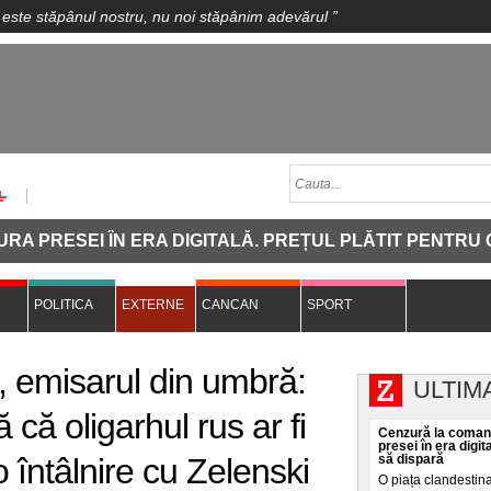
 este stăpânul nostru, nu noi stăpânim adevărul
”
I ÎN ERA DIGITALĂ. PREȚUL PLĂTIT PENTRU CA O INV
POLITICA
EXTERNE
CANCAN
SPORT
 emisarul din umbră:
ULTIM
 că oligarhul rus ar fi
Cenzură la comand
presei în era digit
o întâlnire cu Zelenski
să dispară
O piața clandestin