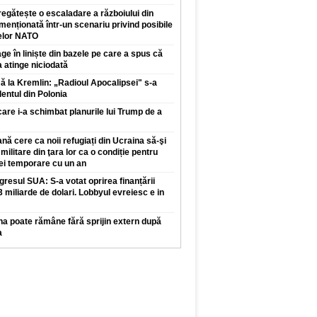
regătește o escaladare a războiului din
enționată într-un scenariu privind posibile
elor NATO
ge în liniște din bazele pe care a spus că
a atinge niciodată
 la Kremlin: „Radioul Apocalipsei" s-a
dentul din Polonia
care i-a schimbat planurile lui Trump de a
ă cere ca noii refugiați din Ucraina să-şi
 militare din ţara lor ca o condiție pentru
iei temporare cu un an
resul SUA: S-a votat oprirea finanțării
,3 miliarde de dolari. Lobbyul evreiesc e in
na poate rămâne fără sprijin extern după
a