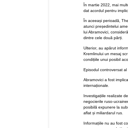
În martie 2022, mai multe 
dat acordul pentru implic
În aceeași perioadă, The 
atunci președintelui ame
lui Abramovici, considerâ
dintre cele două părți.
Ulterior, au apărut inform
Kremlinului un mesaj scri
condițiile unui posibil a
Episodul controversat al 
Abramovici a fost implica
internaționale.
Investigațiile realizate d
negocierile ruso-ucraine
posibilă expunere la subs
aflat și miliardarul rus.
Informațiile nu au fost co