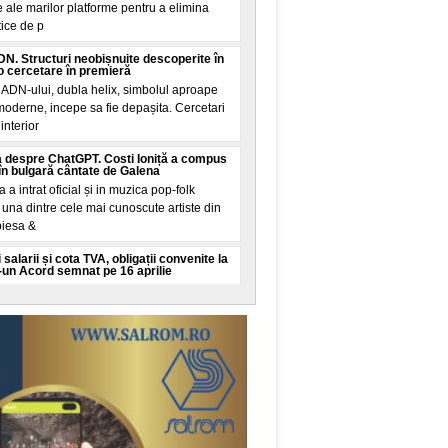
 ale marilor platforme pentru a elimina
tice de p
N. Structuri neobișnuite descoperite în
 cercetare în premieră
 ADN-ului, dubla helix, simbolul aproape
 moderne, incepe sa fie depașita. Cercetari
interior
 despre ChatGPT. Costi Ioniță a compus
în bulgară cântate de Galena
la a intrat oficial și in muzica pop-folk
una dintre cele mai cunoscute artiste din
piesa &
 salarii și cota TVA, obligații convenite la
-un Acord semnat pe 16 aprilie
mut financiar semnat de Romania pe 16
ul Finanțelor și ratificat joi de Parlament
țarea țarii
 vine din Spania: Mosadul israelian e în
 migrație din Ceuta
academice și de analiza din China
 controversata. Potrivit acestor voci, citate
Mundo, servici