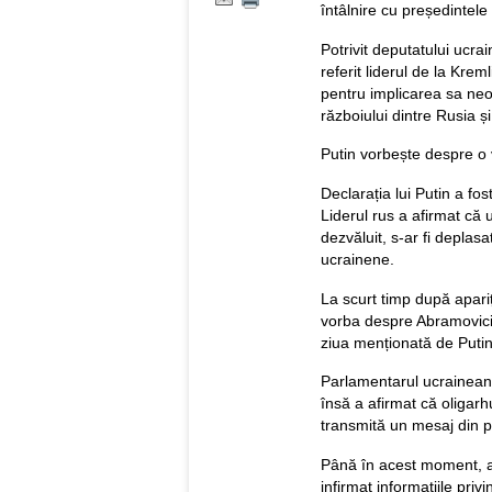
întâlnire cu președintele
Potrivit deputatului ucr
referit liderul de la Kre
pentru implicarea sa neof
războiului dintre Rusia ș
Putin vorbește despre o v
Declarația lui Putin a fos
Liderul rus a afirmat că 
dezvăluit, s-ar fi deplasa
ucrainene.
La scurt timp după apari
vorba despre Abramovici ș
ziua menționată de Putin
Parlamentarul ucrainean nu
însă a afirmat că oligarhu
transmită un mesaj din p
Până în acest moment, aut
infirmat informațiile privi