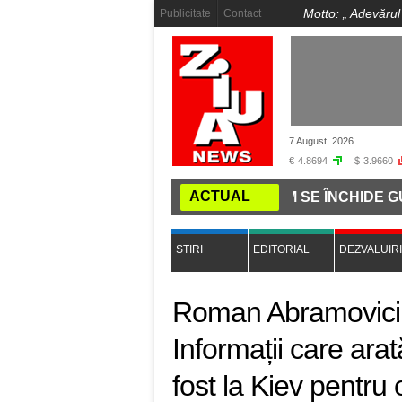
Motto: „
Adevărul
Publicitate
Contact
7 August, 2026
€
4.8694
$
3.9660
ACTUAL
A COMANDĂ PE INTERNET: CUM SE ÎNCHIDE GURA PRESE
STIRI
EDITORIAL
DEZVALUIRI
Roman Abramovici,
Informații care arată
fost la Kiev pentru 