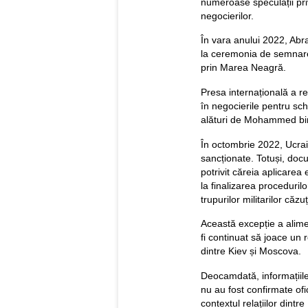
numeroase speculații privi
negocierilor.
În vara anului 2022, Abra
la ceremonia de semnare 
prin Marea Neagră.
Presa internațională a rel
în negocierile pentru sch
alături de Mohammed bi
În octombrie 2022, Ucrai
sancționate. Totuși, doc
potrivit căreia aplicarea
la finalizarea procedurilo
trupurilor militarilor căzuț
Această excepție a alimen
fi continuat să joace un 
dintre Kiev și Moscova.
Deocamdată, informațiile 
nu au fost confirmate ofi
contextul relațiilor dint