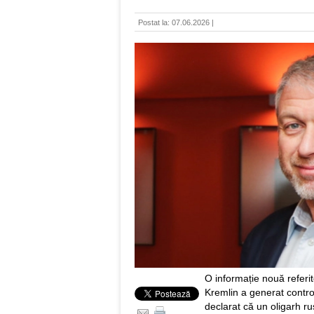
Postat la: 07.06.2026 |
O informație nouă referit
Kremlin a generat contro
declarat că un oligarh rus