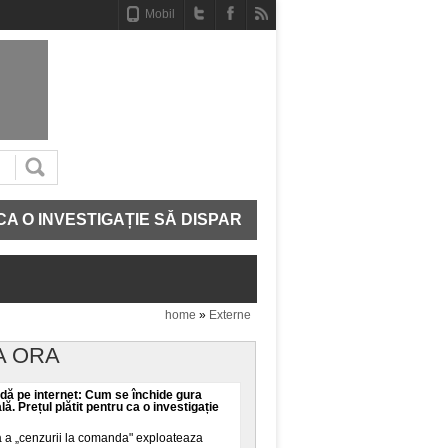
Mobil
ESTIGAȚIE SĂ DISPARĂ
CE MAI AVEM IN ADN. STR
home
»
Externe
A ORA
ă pe internet: Cum se închide gura
ală. Prețul plătit pentru ca o investigație
a a „cenzurii la comanda" exploateaza