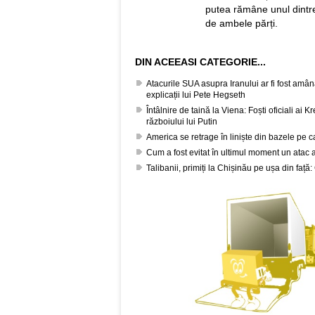
putea rămâne unul dintre p
de ambele părți.
DIN ACEEASI CATEGORIE...
Atacurile SUA asupra Iranului ar fi fost amâ
explicații lui Pete Hegseth
Întâlnire de taină la Viena: Foști oficiali ai 
războiului lui Putin
America se retrage în liniște din bazele pe c
Cum a fost evitat în ultimul moment un atac 
Talibanii, primiți la Chișinău pe ușa din față