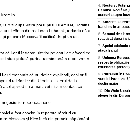
4.
Reuters: Putin p
Ucraina. România, m
 Kremlin
atacuri asupra baz
5.
America se retra
in, la o zi după vizita presupusului emisar, Ucraina
Iranul nu le-ar pute
ra unui cămin din regiunea Luhansk, teritoriu aflat
6.
Semnal de alarmă
se și pe care Moscova îl califică drept un act
reactivat după inci
7.
Apelul telefonic 
ataca Iranul
t că l-ar fi întrebat ulterior pe omul de afaceri ce
8.
Uniunea European
acel atac și dacă partea ucraineană a oferit vreun
respecte obligaţiile
extinderea protecț
9.
Cutremur în Cong
l i-ar fi transmis că nu deține explicații, deși ar fi
statului Israel cu 3
eluri telefonice din Ucraina. Liderul de la
declin major!
ă acel episod nu a mai avut niciun contact cu
10.
Die Welt: Ucrai
i.
alegerile din Europ
în negocierile ruso-ucrainene
ici a fost asociat în repetate rânduri cu
intre Moscova și Kiev încă din primele săptămâni