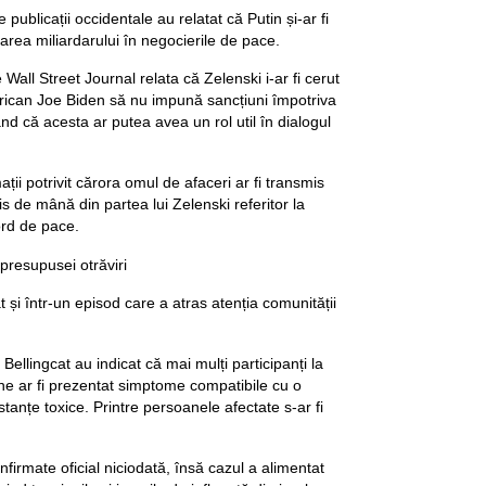
publicații occidentale au relatat că Putin și-ar fi
area miliardarului în negocierile de pace.
Wall Street Journal relata că Zelenski i-ar fi cerut
rican Joe Biden să nu impună sancțiuni împotriva
nd că acesta ar putea avea un rol util în dialogul
ații potrivit cărora omul de afaceri ar fi transmis
s de mână din partea lui Zelenski referitor la
cord de pace.
presupusei otrăviri
t și într-un episod care a atras atenția comunității
e Bellingcat au indicat că mai mulți participanți la
ne ar fi prezentat simptome compatibile cu o
tanțe toxice. Printre persoanele afectate s-ar fi
nfirmate oficial niciodată, însă cazul a alimentat