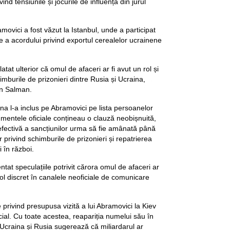
nd tensiunile și jocurile de influență din jurul
movici a fost văzut la Istanbul, unde a participat
a acordului privind exportul cerealelor ucrainene
atat ulterior că omul de afaceri ar fi avut un rol și
imburile de prizonieri dintre Rusia și Ucraina,
n Salman.
na l-a inclus pe Abramovici pe lista persoanelor
umentele oficiale conțineau o clauză neobișnuită,
 efectivă a sancțiunilor urma să fie amânată până
r privind schimburile de prizonieri și repatrierea
i în război.
tat speculațiile potrivit cărora omul de afaceri ar
rol discret în canalele neoficiale de comunicare
privind presupusa vizită a lui Abramovici la Kiev
cial. Cu toate acestea, reapariția numelui său în
re Ucraina și Rusia sugerează că miliardarul ar