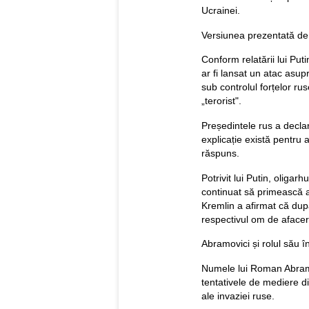
Ucrainei.
Versiunea prezentată de
Conform relatării lui Put
ar fi lansat un atac asup
sub controlul forțelor ru
„terorist".
Președintele rus a declara
explicație există pentru 
răspuns.
Potrivit lui Putin, oligarhu
continuat să primească ap
Kremlin a afirmat că dup
respectivul om de afacer
Abramovici și rolul său 
Numele lui Roman Abramov
tentativele de mediere d
ale invaziei ruse.