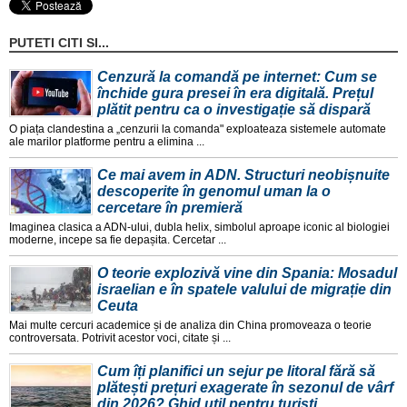
PUTETI CITI SI...
Cenzură la comandă pe internet: Cum se
închide gura presei în era digitală. Prețul
plătit pentru ca o investigație să dispară
O piața clandestina a „cenzurii la comanda" exploateaza sistemele automate
ale marilor platforme pentru a elimina ...
Ce mai avem in ADN. Structuri neobișnuite
descoperite în genomul uman la o
cercetare în premieră
Imaginea clasica a ADN-ului, dubla helix, simbolul aproape iconic al biologiei
moderne, incepe sa fie depașita. Cercetar ...
O teorie explozivă vine din Spania: Mosadul
israelian e în spatele valului de migrație din
Ceuta
Mai multe cercuri academice și de analiza din China promoveaza o teorie
controversata. Potrivit acestor voci, citate și ...
Cum îți planifici un sejur pe litoral fără să
plătești prețuri exagerate în sezonul de vârf
din 2026? Ghid util pentru turiști