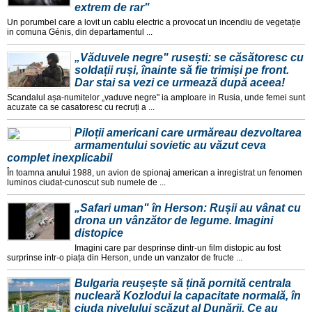
extrem de rar"
Un porumbel care a lovit un cablu electric a provocat un incendiu de vegetație
in comuna Génis, din departamentul ...
„Văduvele negre" rusești: se căsătoresc cu
soldații ruși, înainte să fie trimiși pe front.
Dar stai sa vezi ce urmează după aceea!
Scandalul așa-numitelor „vaduve negre" ia amploare in Rusia, unde femei sunt
acuzate ca se casatoresc cu recruți a ...
Piloții americani care urmăreau dezvoltarea
armamentului sovietic au văzut ceva
complet inexplicabil
În toamna anului 1988, un avion de spionaj american a inregistrat un fenomen
luminos ciudat-cunoscut sub numele de ...
„Safari uman" în Herson: Rușii au vânat cu
drona un vânzător de legume. Imagini
distopice
Imagini care par desprinse dintr-un film distopic au fost
surprinse intr-o piața din Herson, unde un vanzator de fructe ...
Bulgaria reușește să țină pornită centrala
nucleară Kozlodui la capacitate normală, în
ciuda nivelului scăzut al Dunării. Ce au