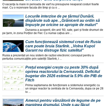
O vacanța la mare in perioada de varf nu presupune neaparat costuri foarte
mari. Cu o rezervare facuta din timp și cu o ...
Locurile interzise de pe țărmul Dunării,
dispărute sub ape. „Grănicerii au ordin să
împuște pe oricine se apropie de maluri"
Dunarea a acoperit, din anii '60, sate, gari și foste drumuri de
pe țarm, in zona Porților de Fier. Cu numai cațiva ani ...
Cum funcționează sistemul creat de Rusia
care poate bruia Starlink. „Volna Kupol
Garant nu distruge fizic satelitul"
Rusia a prezentat un nou sistem de razboi electronic conceput pentru a
perturba comunicațiile prin sateliții Starlink, i ...
Prețul energiei crește cu peste 30% după
oprirea reactorului la Cernavodă. Deficitul
bugetar din 2026 estimat la 5.9% din PIB de
Fitch
Prima saptamana de funcționare a sistemului energetic cu
un singur reactor la centrala de la Cernavoda, dupa ce pe 28
iu ...
Amenzi pentru vânzătorii de legume de pe
marginea drumului. Unde s-au făcut