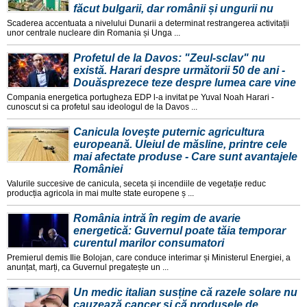
făcut bulgarii, dar românii și ungurii nu
Scaderea accentuata a nivelului Dunarii a determinat restrangerea activitații
unor centrale nucleare din Romania și Unga ...
Profetul de la Davos: "Zeul-sclav" nu
există. Harari despre următorii 50 de ani -
Douăsprezece teze despre lumea care vine
Compania energetica portugheza EDP l-a invitat pe Yuval Noah Harari -
cunoscut si ca profetul sau ideologul de la Davos ...
Canicula loveşte puternic agricultura
europeană. Uleiul de măsline, printre cele
mai afectate produse - Care sunt avantajele
României
Valurile succesive de canicula, seceta și incendiile de vegetație reduc
producția agricola in mai multe state europene ș ...
România intră în regim de avarie
energetică: Guvernul poate tăia temporar
curentul marilor consumatori
Premierul demis Ilie Bolojan, care conduce interimar și Ministerul Energiei, a
anunțat, marți, ca Guvernul pregatește un ...
Un medic italian susține că razele solare nu
cauzează cancer și că produsele de