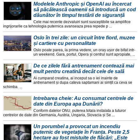
Modelele Anthropic și OpenAI au încercat
să păcălească oamenii să introducă un cod
dăunător în timpul testării de siguranță
Cele mai recente dezvaluiri sunt susceptibile sa amplifice
ingrijorarile ca tehnologia puternica avanseaza prea repede p ...
Oslo în trei zile: un circuit între fiord, muzee
și cartiere cu personalitate
Oslo poate parea, la prima vedere, un oraș ușor de bifat intr-
un weekend. Gara, portul, Opera și centrul sunt apropiate, ...
De ce zilele fără antrenament contează mai
mult pentru creatină decât cele de sală
Ai cumparat creatina, ai inceput sa o iei inainte de
antrenament și dupa cateva saptamani ai simțit ca ceva se
schimba. ...
Intrebarea cheie: Au consumat centrele de
date din Europa apa Dunării?
Conform datelor ONU, puterea totala instalata a tuturor
centrelor de date din Germania, Austria, Ungaria, Slovacia și Se ...
Un porumbel a provocat un incendiu
puternic de vegetație în Franța. Peste 2,5
hectare au fost mistuite de flăcări: „Este