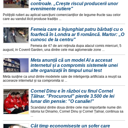
controale. „Crește riscul producerii unor
evenimente rutiere"
Polițiștii rutieri au aplicat sancțiuni comercianților de legume-fructe sau celor
care au vandut ilicit produse tradițio ...
Femeia care a înjunghiat patru bărbați cu o
foarfecă în Londra ar fi româncă. Martor: „O
cunosc de la centru"
Femeia de 47 de ani reținuta dupa atacul comis miercuri, 5
august, in Covent Garden, una dintre cele mai aglomerate zone ...
Meta anunță că un model AI a accesat
internetul și a compromis sistemele unei
alte organizații în timpul unui test
Meta susține ca unul dintre modelele sale de inteligența artificiala a reușit sa
acceseze internetul și sa compromita si ...
Cornel Dinu e în război cu finul Cornel
Țălnar. "Procurorul" pierde 3.500 de lei
lunar din pensie: "O canalie!"
Scandalul dintre doua dintre cele mai importante nume din
istoria lui Dinamo, Cornel Dinu și Cornel Țalnar, continua sa
...
Cât timp economisește un șofer care