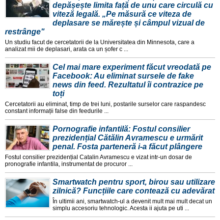
depășește limita față de unu care circulă cu
viteză legală. „Pe măsură ce viteza de
deplasare se mărește și câmpul vizual de
restrânge"
Un studiu facut de cercetatorii de la Universitatea din Minnesota, care a
analizat mii de deplasari, arata ca un șofer c ...
Cel mai mare experiment făcut vreodată pe
Facebook: Au eliminat sursele de fake
news din feed. Rezultatul îi contrazice pe
toți
Cercetatorii au eliminat, timp de trei luni, postarile surselor care raspandesc
constant informații false din feedurile ...
Pornografie infantilă: Fostul consilier
prezidențial Cătălin Avramescu e urmărit
penal. Fosta parteneră i-a făcut plângere
Fostul consilier prezidențial Catalin Avramescu e vizat intr-un dosar de
pronografie infantila, instrumentat de procuror ...
Smartwatch pentru sport, birou sau utilizare
zilnică? Funcțiile care contează cu adevărat
În ultimii ani, smartwatch-ul a devenit mult mai mult decat un
simplu accesoriu tehnologic. Acesta ii ajuta pe uti ...