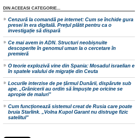
DIN ACEEASI CATEGORIE...
Cenzură la comandă pe internet: Cum se închide gura
presei în era digitală. Prețul plătit pentru ca o
investigație să dispară
Ce mai avem in ADN. Structuri neobișnuite
descoperite în genomul uman la o cercetare în
premieră
O teorie explozivă vine din Spania: Mosadul israelian e
în spatele valului de migrație din Ceuta
Locurile interzise de pe țărmul Dunării, dispărute sub
ape. „Grănicerii au ordin să împuște pe oricine se
apropie de maluri"
Cum funcționează sistemul creat de Rusia care poate
bruia Starlink. „Volna Kupol Garant nu distruge fizic
satelitul"