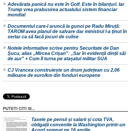
Adevărata panică nu este în Golf. Este în bilanțuri. Iar
Trump vrea prabusirea actualului sistem financiar
mondial
Documentul care-l aruncă la gunoi pe Radu Miruță:
TAROM avea planul de salvare dar ministrul l-a ținut în
sertar ca să facă jocuri de culise
Notele informative scrise pentru Securitate de Dan
Șucu, alias „Mircea Crișan": „Sar în evidență dinții săi
de aur" + Cum îl turna pe atașatul militar SUA
CJ Vrancea construiește un drum județean cu 2,06
milioane de euro/km din fonduri europene
PUTETI CITI SI...
Taxele pe pensii și salarii și cota TVA,
obligații convenite la Washington printr-un
Acord semnat pe 16 aprilie