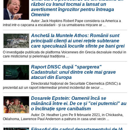
război cu Iranul tocmai a lansat un
avertisment îngrozitor pentru întreaga
Omenire
Autor: Jack Hopkins Robert Pape considera ca America a
intrat intr-o capcana a escaladarii - și ca urmatoarea mișcare ar ...
Anchetă la Muntele Athos: Românii sunt
principalii clienți ai unei rețele subterane
care speculează locurile sfinte pe bani grei
O investigație publicata de platforma Voicenews din Grecia dezvaluie modul in
care misticismul și pelerinajul tradiționa ...
Raport DNSC după "spargerea"
Cadastrului: unul dintre cele mai grave
atacuri din Europa
Directoratul Național de Securitate Cibernetica (DNSC) a
prezentat azi un raport intermediar privind incidentul de secur ...
Dosarele Epstein: Oamenii încă se
mănâncă între ei. De ce și "cei puternici" au
o înclinație spre canibalism
Autor: Dr. Heather Lynn Pe 9 februarie 2021, in Chickasha,
Oklahoma, Lawrence Paul Anderson a patruns in casa unei vecin ...
Filosoful din cadrul departamentului de IA