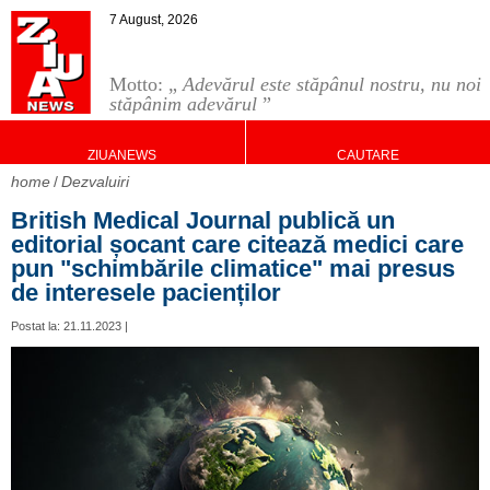
7 August, 2026
Motto: „
Adevărul este stăpânul nostru, nu noi
stăpânim adevărul
”
ZIUANEWS
CAUTARE
home
Dezvaluiri
British Medical Journal publică un
editorial șocant care citează medici care
pun "schimbările climatice" mai presus
de interesele pacienților
Postat la: 21.11.2023 |