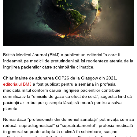
British Medical Journal (BMJ) a publicat un editorial în care îi
îndeamnă pe medicii de pretutindeni să își reorienteze atenția de la
îngrijirea pacienților către schimbările climatice.
Chiar înainte de adunarea COP26 de la Glasgow din 2021,
editorialul BMJ
a fost publicat pentru a semăna în profesia
medicală mitul conform căruia îngrijirea pacienților contribuie
semnificativ la "emisiile de gaze cu efect de seră", sugestia fiind că
pacienții ar trebui pur și simplu lăsați să moară pentru a salva
planeta.
Numai dacă "profesioniștii din domeniul sănătății" pot învăța cum să
reducă "supradiagnosticul" și "supratratamentul", profesia medicală
în general se poate adapta la o climă în schimbare, susține