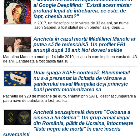
al Google DeepMind: "Există acest mister
profund legat de întrebarea: ce este, de
fapt, chestia asta?"
În 2017, un filosof politic in varsta de 33 de ani, pe nume
Iason Gabriel, a fost sfatuit de un prieten sa-și depu ...
Ancheta în cazul morții Mădălinei Manole ar
putea să fie redeschisă. Un profiler FBI
anunță după 16 ani: Noi dovezi solide
Madalina Manole a murit pe 14 iulie 2010, in ziua in care implinea varsta de 43
de ani. Cantareața a fost gasita fara su ...
Doar șpaga SAFE contează: Rheinmetall
nu s-a prezentat la licitaţia de vânzare a
şantierului naval Mangalia deşi primeşte
bani pentru modernizarea sa
Pachetul de 920 de milioane de euro, finantat prin SAFE, destinat cumpararii a
patru nave de patrulare, a fost justifica ...
Anchetă senzațională despre "Coloana a
cincea a lui Getica": Un grup armat ilegal
din România, plătit de Ucraina, întocmește
"liste negre ale morții" în care înscriu
suveraniști