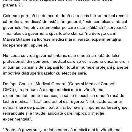
planeta"?".
Coleman pare să fie de acord, după ce a scris într-un articol recent
că profesia medicală de astăzi, în general, "este complice la atacul
guvernului împotriva oamenilor pe care este plătită să îi servească"
- mai ales că guvernul a spus foarte clar că "nu dorește ca în
Marea Britanie să lucreze medici mai în vârstă, experimentați și
independenți", spune el.
Nu, ceea ce vrea guvernul britanic este o nouă armată de falși
profesioniști din domeniul medical care se vor supune oricărui ordin
antiuman transmis de stăpânii lor, totul în numele protejării planetei
împotriva distrugerii gazelor cu efect de seră.
De fapt, Consiliul Medical General (General Medical Council -
GMC) și-a propus să alunge medicii mai în vârstă, mai
experimentați, pentru ca aceștia să fie înlocuiți cu o nouă rasă de
lachei medicali, "facilitând astfel distrugerea NHS, uciderea unui
număr mare de pacienți bătrâni și bolnavi și impunerea farsei gripei
rebranduite și a fraudei asociate care implică o injecție
experimentală".
"Poate că guvernul și-a dat seama că medicii mai în vârstă, mai