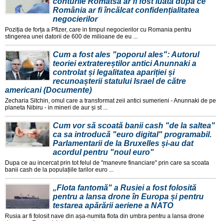
conturile Romatsa ar fi fost luată după ce
România ar fi încălcat confidențialitatea
negocierilor
Poziția de forța a Pfizer, care in timpul negocierilor cu Romania pentru
stingerea unei datorii de 600 de milioane de eu ...
Cum a fost ales "poporul ales": Autorul
teoriei extratereștilor antici Anunnaki a
controlat și legalitatea apariției și
recunoașterii statului Israel de către
americani (Documente)
Zecharia Sitchin, omul care a transformat zeii antici sumerieni - Anunnaki de pe
planeta Nibiru - in mineri de aur și st ...
Cum vor să scoată banii cash "de la saltea"
ca sa introducă "euro digital" programabil.
Parlamentarii de la Bruxelles și-au dat
acordul pentru "noul euro"
Dupa ce au incercat prin tot felul de "manevre financiare" prin care sa scoata
banii cash de la populațiile tarilor euro ...
„Flota fantomă" a Rusiei a fost folosită
pentru a lansa drone în Europa și pentru
testarea apărării aeriene a NATO
Rusia ar fi folosit nave din așa-numita flota din umbra pentru a lansa drone