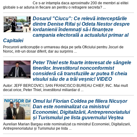
Ce s-ar intampla daca aproximativ 200 de membri ai elitei
globale s-ar aduna in fiecare an pentru o retragere secreta? ...
Dosarul "Ciucu": Ce relevă interceptările
dintre Denise Rifai și Odeta Nestor despre
iordanienii îndemnați să-i finanțeze
campania electorală a actualului primar al
Capitalei
Procurorii anticorupție o urmareau deja pe șefa Oficiului pentru Jocuri de
Noroc, intr-un dosar diferit, dar au surprins ...
Peter Thiel este foarte interesat de sângele
tinerilor. Investitorul nonconformist
consideră că transfuziile ar putea fi cheia
visului său de a trăi veșnic! VIDEO
Autor: JEFF BERCOVICI, SAN FRANCISCO BUREAU CHIEF, INC. Mai mult
decat orice, Peter Thiel, investitorul miliardar d ...
Omul lui Florian Coldea pe filiera Nicușor
Dan este nominalizat ca ministrul
Economiei, Digitalizării, Antreprenoriatului
și Turismului pe lista guvernului Veștea
Aurelian Marian Bargau este nominalizat ca ministrul Economiei, Digitalizarii,
Antreprenoriatului și Turismului pe lista ...