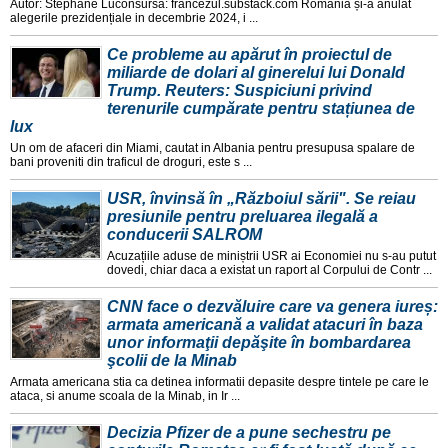
Autor: Stephane Luconsursa: francezul.substack.com Romania și-a anulat
alegerile prezidențiale in decembrie 2024, i ...
Ce probleme au apărut în proiectul de
miliarde de dolari al ginerelui lui Donald
Trump. Reuters: Suspiciuni privind
terenurile cumpărate pentru stațiunea de
lux
Un om de afaceri din Miami, cautat in Albania pentru presupusa spalare de
bani proveniti din traficul de droguri, este s ...
USR, învinsă în „Războiul sării". Se reiau
presiunile pentru preluarea ilegală a
conducerii SALROM
Acuzațiile aduse de miniștrii USR ai Economiei nu s-au putut
dovedi, chiar daca a existat un raport al Corpului de Contr ...
CNN face o dezvăluire care va genera iureș:
armata americană a validat atacuri în baza
unor informaţii depăşite în bombardarea
şcolii de la Minab
Armata americana stia ca detinea informatii depasite despre tintele pe care le
ataca, si anume scoala de la Minab, in Ir ...
Decizia Pfizer de a pune sechestru pe