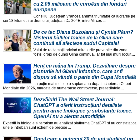
cu 2,06 milioane de euro/km din fonduri
europene
Consiliul Județean Vrancea anunța triumfator ca lucrarile pe
cei 18 kilometri ai drumului județean DJ 204E, intre Mirceș ...
De ce tac Diana Buzoianu și Cyntia Păun?
Misterul bălților toxice de la Glina care
continuă să afecteze sudul Capitalei
Valul de reclamații privind mirosurile provenite din zona
fostei gropi de gunoi Glina continua, iar tot mai mulți locuit ...
Henț cu mâna lui Trump: Dezvăluire despre
planurile lui Gianni Infantino, care ar fi
dispus să vândă o parte din Cupa Mondială
La puțin mai mult de o saptamana dupa incheierea Cupei
Mondiale din 2026, marcata de numeroase controverse, președintele ...
Dezvăluiri The Wall Street Journal:
ChatGPT a oferit instrucțiuni detaliate
pentru arme biologice și substanțe toxice.
OpenAI nu a alertat autoritățile
Experții in biologie și terorism au analizat platforma ChatGPT și au constatat ca
unele intrebari sunt extrem de precise ...
Omul care a petrecut 20 de ani studiind un