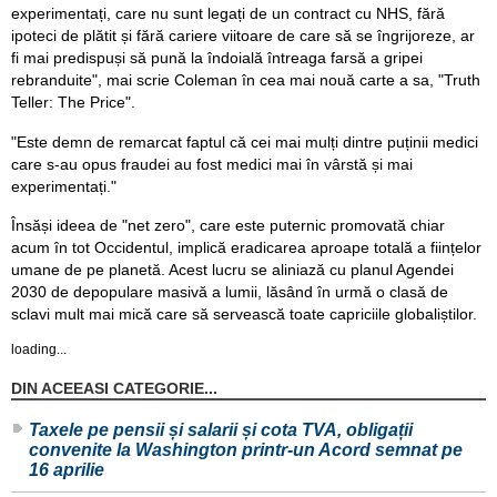
experimentați, care nu sunt legați de un contract cu NHS, fără
ipoteci de plătit și fără cariere viitoare de care să se îngrijoreze, ar
fi mai predispuși să pună la îndoială întreaga farsă a gripei
rebranduite", mai scrie Coleman în cea mai nouă carte a sa, "Truth
Teller: The Price".
"Este demn de remarcat faptul că cei mai mulți dintre puținii medici
care s-au opus fraudei au fost medici mai în vârstă și mai
experimentați."
Însăși ideea de "net zero", care este puternic promovată chiar
acum în tot Occidentul, implică eradicarea aproape totală a ființelor
umane de pe planetă. Acest lucru se aliniază cu planul Agendei
2030 de depopulare masivă a lumii, lăsând în urmă o clasă de
sclavi mult mai mică care să servească toate capriciile globaliștilor.
loading...
DIN ACEEASI CATEGORIE...
Taxele pe pensii și salarii și cota TVA, obligații
convenite la Washington printr-un Acord semnat pe
16 aprilie