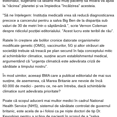
editorialul, sugerând că lăsând mai mulți pacienți să moară va ajuta
la "răcirea" planetei și va împiedica "încălzirea" acesteia.
"Să ne înțelegem: Instituția medicală vrea să reducă diagnosticarea
precoce a cancerului pentru a salva Big Ben de la dispariția sub
valuri de 30 de metri într-o săptămână.", scrie Vernon Coleman
despre ridicolul poziției editorialului. "Acest lucru este teribil de rău".
Ratele în creștere ale bolilor cronice datorate organismelor
modificate genetic (OMG), vaccinurilor, 5G și altor otrăvuri ale
societății trebuie să treacă pe plan secund în fața conceptului mitic
al schimbărilor climatice, susține acum establishmentul medical,
argumentând că "urgența climatică este adevărata criză de
sănătate a timpului nostru".
În mod uimitor, aceeași BMA care a publicat editorialul de mai sus
susține, de asemenea, că Marea Britanie are nevoie de încă
60.000 de medici - pentru ce, ne-am întreba, dacă schimbările
climatice sunt adevărata prioritate?
Poate că scopul aducerii mai multor medici în cadrul National
Health Service (NHS), sistemul de sănătate controlat de guvernul
britanic, este acela de a-i folosi ca pe niște doctori de tip Dr.
Kevorkian pentru a scăpa de pacienți în scopul de a "salva