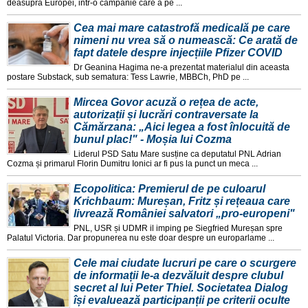
deasupra Europei, intr-o campanie care a pe ...
Cea mai mare catastrofă medicală pe care
nimeni nu vrea să o numească: Ce arată de
fapt datele despre injecțiile Pfizer COVID
Dr Geanina Hagima ne-a prezentat materialul din aceasta
postare Substack, sub sematura: Tess Lawrie, MBBCh, PhD pe ...
Mircea Govor acuză o rețea de acte,
autorizații și lucrări contraversate la
Cămărzana: „Aici legea a fost înlocuită de
bunul plac!" - Moșia lui Cozma
Liderul PSD Satu Mare susține ca deputatul PNL Adrian
Cozma și primarul Florin Dumitru Ionici ar fi pus la punct un meca ...
Ecopolitica: Premierul de pe culoarul
Krichbaum: Mureșan, Fritz și rețeaua care
livrează României salvatori „pro-europeni"
PNL, USR și UDMR il imping pe Siegfried Mureșan spre
Palatul Victoria. Dar propunerea nu este doar despre un europarlame ...
Cele mai ciudate lucruri pe care o scurgere
de informații le-a dezvăluit despre clubul
secret al lui Peter Thiel. Societatea Dialog
își evaluează participanții pe criterii oculte