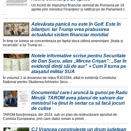
Un Acord de imprumut financiar semnat de Romania pe 16
aprilie prin ministrul Finanțelor și ratificat joi de Parlament c
...
Adevărata panică nu este în Golf. Este în
bilanțuri. Iar Trump vrea prabusirea
actualului sistem financiar mondial
În timp ce lumea se concentreaza pe faptul daca ultima amenințare „fixata și
incarcata” a lui Trump es ...
Notele informative scrise pentru Securitate
de Dan Șucu, alias „Mircea Crișan": „Sar în
evidență dinții săi de aur" + Cum îl turna pe
atașatul militar SUA
În volumul 2 al dosarului de rețea R303384, aflat in evidența Consiliului
Național pentru Studierea Arhivelor Secu ...
Documentul care-l aruncă la gunoi pe Radu
Miruță: TAROM avea planul de salvare dar
ministrul l-a ținut în sertar ca să facă jocuri
de culise
TAROM funcționeaza, din 2024, sub un plan de restructurare aprobat de
Comisia Europeana, prin care statul roman a primit ...
CJ Vrancea construiește un drum județean