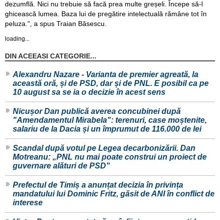
dezumflă. Nici nu trebuie să facă prea multe greșeli. Începe să-l
ghicească lumea. Baza lui de pregătire intelectuală rămâne tot în
peluza.", a spus Traian Băsescu.
loading...
DIN ACEEASI CATEGORIE...
Alexandru Nazare - Varianta de premier agreată, la
această oră, și de PSD, dar și de PNL. E posibil ca pe
10 august sa se ia o decizie în acest sens
Nicușor Dan publică averea concubinei după
"Amendamentul Mirabela": terenuri, case moștenite,
salariu de la Dacia și un împrumut de 116.000 de lei
Scandal după votul pe Legea decarbonizării. Dan
Motreanu: „PNL nu mai poate construi un proiect de
guvernare alături de PSD"
Prefectul de Timiș a anunțat decizia în privința
mandatului lui Dominic Fritz, găsit de ANI în conflict de
interese