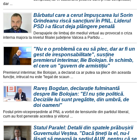
dar ...
Bărbatul care a cerut împușcarea lui Sorin
Grindeanu riscă sancțiuni în PNL. Liderul
PSD i-a făcut deja plângere penală
Derapajele de limbaj din mediul virtual au provocat o criza
interna majora la nivelul filialei județene Valcea a Partidu ...
"Nu e o problemă ca eu să plec, dar ar fi un
gest de iresponsabilitate", susține
premierul interimar, Ilie Bolojan. În schimb,
el cere un "guvern de armistițiu"
Premierul interimar, Ilie Bolojan, a declarat ca ar putea sa plece din aceasta
funcție, intrucat nu este "legat de scaun ...
Rareș Bogdan, declarație fulminantă
despre Ilie Bolojan: "El nu știe politică.
Deciziile lui sunt pregătite, din umbră, de
doi oameni"
Fostul prim-vicepreședinte al PNL a vorbit de tensiunile din partidul liberal,
cum au fost generate acestea și viitorul ...
Statul Paralel: Detalii din spatele prăbușirii
Guvernului Veștea. "Dacă țineți la el, nu-l
lăsați să meargă la sediul AUR, pentru că se