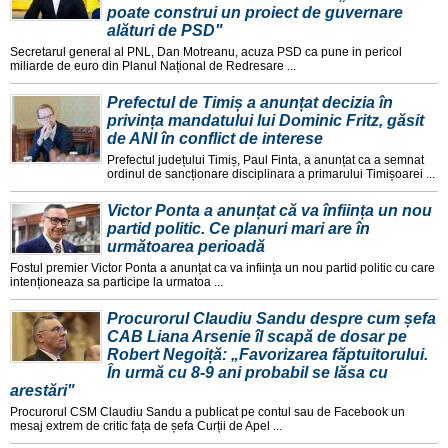
poate construi un proiect de guvernare
alături de PSD"
Secretarul general al PNL, Dan Motreanu, acuza PSD ca pune in pericol
miliarde de euro din Planul Național de Redresare ...
Prefectul de Timiș a anunțat decizia în
privința mandatului lui Dominic Fritz, găsit
de ANI în conflict de interese
Prefectul județului Timiș, Paul Finta, a anunțat ca a semnat
ordinul de sancționare disciplinara a primarului Timișoarei ...
Victor Ponta a anunțat că va înființa un nou
partid politic. Ce planuri mari are în
următoarea perioadă
Fostul premier Victor Ponta a anunțat ca va inființa un nou partid politic cu care
intenționeaza sa participe la urmatoa ...
Procurorul Claudiu Sandu despre cum șefa
CAB Liana Arsenie îl scapă de dosar pe
Robert Negoiță: „Favorizarea făptuitorului.
În urmă cu 8-9 ani probabil se lăsa cu
arestări"
Procurorul CSM Claudiu Sandu a publicat pe contul sau de Facebook un
mesaj extrem de critic fața de șefa Curții de Apel ...