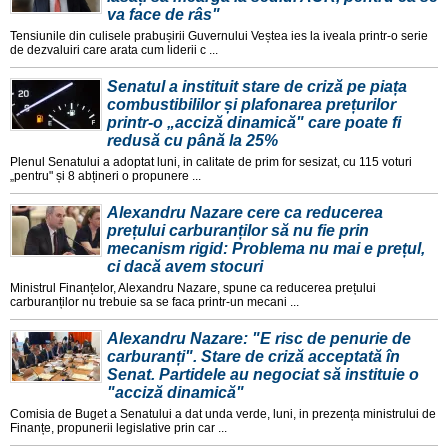
va face de râs"
Tensiunile din culisele prabușirii Guvernului Veștea ies la iveala printr-o serie
de dezvaluiri care arata cum liderii c ...
Senatul a instituit stare de criză pe piața
combustibililor și plafonarea prețurilor
printr-o „acciză dinamică" care poate fi
redusă cu până la 25%
Plenul Senatului a adoptat luni, in calitate de prim for sesizat, cu 115 voturi
„pentru" și 8 abțineri o propunere ...
Alexandru Nazare cere ca reducerea
prețului carburanților să nu fie prin
mecanism rigid: Problema nu mai e prețul,
ci dacă avem stocuri
Ministrul Finanțelor, Alexandru Nazare, spune ca reducerea prețului
carburanților nu trebuie sa se faca printr-un mecani ...
Alexandru Nazare: "E risc de penurie de
carburanți". Stare de criză acceptată în
Senat. Partidele au negociat să instituie o
"acciză dinamică"
Comisia de Buget a Senatului a dat unda verde, luni, in prezența ministrului de
Finanțe, propunerii legislative prin car ...