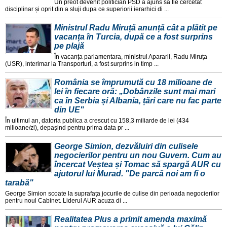
Un preot devenit politician PSD a ajuns sa fie cercetat
disciplinar și oprit din a sluji dupa ce superiorii ierarhici di ...
Ministrul Radu Miruță anunță cât a plătit pe
vacanța în Turcia, după ce a fost surprins
pe plajă
În vacanța parlamentara, ministrul Apararii, Radu Miruța
(USR), interimar la Transporturi, a fost surprins in timp ...
România se împrumută cu 18 milioane de
lei în fiecare oră: „Dobânzile sunt mai mari
ca în Serbia și Albania, țări care nu fac parte
din UE"
În ultimul an, datoria publica a crescut cu 158,3 miliarde de lei (434
milioane/zi), depașind pentru prima data pr ...
George Simion, dezvăluiri din culisele
negocierilor pentru un nou Guvern. Cum au
încercat Veștea și Tomac să spargă AUR cu
ajutorul lui Murad. "De parcă noi am fi o
tarabă"
George Simion scoate la suprafața jocurile de culise din perioada negocierilor
pentru noul Cabinet. Liderul AUR acuza di ...
Realitatea Plus a primit amenda maximă