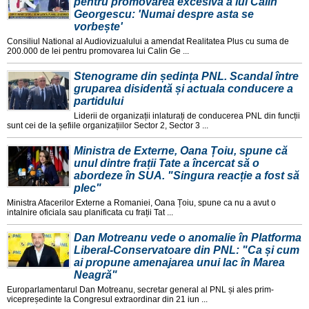
pentru promovarea excesivă a lui Călin
Georgescu: 'Numai despre asta se
vorbește'
Consiliul National al Audiovizualului a amendat Realitatea Plus cu suma de
200.000 de lei pentru promovarea lui Calin Ge ...
Stenograme din ședința PNL. Scandal între
gruparea disidentă și actuala conducere a
partidului
Liderii de organizații inlaturați de conducerea PNL din funcții
sunt cei de la șefiile organizațiilor Sector 2, Sector 3 ...
Ministra de Externe, Oana Țoiu, spune că
unul dintre frații Tate a încercat să o
abordeze în SUA. "Singura reacție a fost să
plec"
Ministra Afacerilor Externe a Romaniei, Oana Țoiu, spune ca nu a avut o
intalnire oficiala sau planificata cu frații Tat ...
Dan Motreanu vede o anomalie în Platforma
Liberal-Conservatoare din PNL: "Ca și cum
ai propune amenajarea unui lac în Marea
Neagră"
Europarlamentarul Dan Motreanu, secretar general al PNL și ales prim-
vicepreședinte la Congresul extraordinar din 21 iun ...