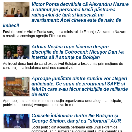
Victor Ponta dezvăluie că Alexandru Nazare
a obținut pe persoană fizică păstrarea
rating-ului de țară și lansează un
avertisment: Acel cineva este fie naiv, fie
imbecil
Fostul premier Victor Ponta susține ca ministrul de Finanțe, Alexandru Nazare,
a reușit sa convinga agenția Fitch sa nu ...
Adrian Veștea rupe tăcerea despre
discuțiile de la Cotroceni: Nicușor Dan i-a
interzis să îl anunțe pe Bolojan
Au trecut doua luni de cand executivul Bolojan a fost demis prin moțiune de
cenzura, insa instalarea unui nou executiv e ...
Aproape jumătate dintre români vor alegeri
anticipate. Ce spun de programul SAFE și
felul în care s-au făcut achizițiile de miliarde
de euro
Aproape jumatate dintre romani susțin organizarea unor alegeri anticipate,
potrivit unui sondaj Avangarde realizat in co ...
Culisele întâlnirilor dintre Ilie Bolojan și
George Simion, dar și cu "sforarul" AUR
Jocul politic din aceasta perioada este unul extrem de
complicat, iar in subterane jocurile sunt și mai complicate,