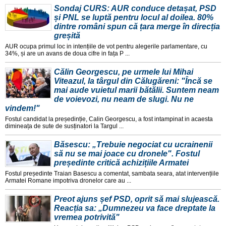
Sondaj CURS: AUR conduce detașat, PSD
și PNL se luptă pentru locul al doilea. 80%
dintre români spun că țara merge în direcția
greșită
AUR ocupa primul loc in intențiile de vot pentru alegerile parlamentare, cu
34%, și are un avans de doua cifre in fața P ...
Călin Georgescu, pe urmele lui Mihai
Viteazul, la târgul din Călugăreni: "Încă se
mai aude vuietul marii bătălii. Suntem neam
de voievozi, nu neam de slugi. Nu ne
vindem!"
Fostul candidat la președinție, Calin Georgescu, a fost intampinat in acaesta
dimineața de sute de susținatori la Targul ...
Băsescu: „Trebuie negociat cu ucrainenii
să nu se mai joace cu dronele". Fostul
președinte critică achizițiile Armatei
Fostul președinte Traian Basescu a comentat, sambata seara, atat intervențiile
Armatei Romane impotriva dronelor care au ...
Preot ajuns șef PSD, oprit să mai slujească.
Reacția sa: „Dumnezeu va face dreptate la
vremea potrivită"