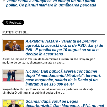
Victor Ponta a anunțat că va înființa un nou partid
politic. Ce planuri mari are în următoarea perioadă
PUTETI CITI SI...
Alexandru Nazare - Varianta de premier
agreată, la această oră, și de PSD, dar și de
PNL. E posibil ca pe 10 august sa se ia o
decizie în acest sens
Astazi se implinesc trei luni de la demiterea Guvernului Ilie Bolojan, prin
moțiune de cenzura, și putem constata ca ave ...
Nicușor Dan publică averea concubinei
după "Amendamentul Mirabela": terenuri,
case moștenite, salariu de la Dacia și un
împrumut de 116.000 de lei
Președintele Nicușor Dan a anunțat, miercuri, ca partenera sa de viața,
Mirabela Gradinaru, și-a publicat declarațiile d ...
Scandal după votul pe Legea
decarbonizării. Dan Motreanu: „PNL nu mai