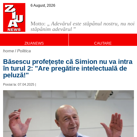
6 August, 2026
Motto: „
Adevărul este stăpânul nostru, nu noi
stăpânim adevărul
”
ZIUANEWS
CAUTARE
home
Politica
Băsescu profețește că Simion nu va intra
în turul 2: "Are pregătire intelectuală de
peluză!"
Postat la: 07.04.2025 |