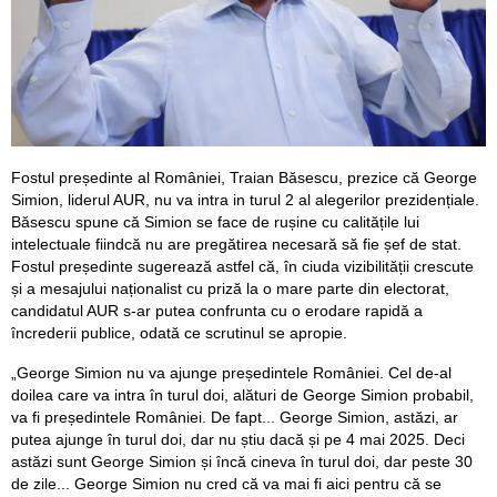
Fostul președinte al României, Traian Băsescu, prezice că George
Simion, liderul AUR, nu va intra in turul 2 al alegerilor prezidențiale.
Băsescu spune că Simion se face de rușine cu calitățile lui
intelectuale fiindcă nu are pregătirea necesară să fie șef de stat.
Fostul președinte sugerează astfel că, în ciuda vizibilității crescute
și a mesajului naționalist cu priză la o mare parte din electorat,
candidatul AUR s-ar putea confrunta cu o erodare rapidă a
încrederii publice, odată ce scrutinul se apropie.
„George Simion nu va ajunge președintele României. Cel de-al
doilea care va intra în turul doi, alături de George Simion probabil,
va fi președintele României. De fapt... George Simion, astăzi, ar
putea ajunge în turul doi, dar nu știu dacă și pe 4 mai 2025. Deci
astăzi sunt George Simion și încă cineva în turul doi, dar peste 30
de zile... George Simion nu cred că va mai fi aici pentru că se