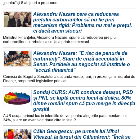
„pentru" și 8 abțineri o propunere ...
Alexandru Nazare cere ca reducerea
prețului carburanților să nu fie prin
mecanism rigid: Problema nu mai e prețul,
ci dacă avem stocuri
Ministrul Finanțelor, Alexandru Nazare, spune ca reducerea prețului
carburanților nu trebuie sa se faca printr-un mecani ...
Alexandru Nazare: "E risc de penurie de
carburanți". Stare de criză acceptată în
Senat. Partidele au negociat să instituie o
"acciză dinamică"
Comisia de Buget a Senatului a dat unda verde, luni, in prezența ministrului de
Finanțe, propunerii legislative prin car ...
Sondaj CURS: AUR conduce detașat, PSD
și PNL se luptă pentru locul al doilea. 80%
dintre români spun că țara merge în direcția
greșită
AUR ocupa primul loc in intențiile de vot pentru alegerile parlamentare, cu
34%, și are un avans de doua cifre in fața P ...
Călin Georgescu, pe urmele lui Mihai
Viteazul, la târgul din Călugăreni: "Încă se