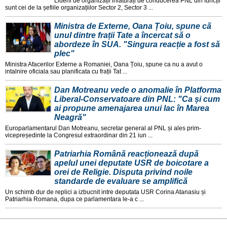
Liderii de organizații inlaturați de conducerea PNL din funcții
sunt cei de la șefiile organizațiilor Sector 2, Sector 3 ...
Ministra de Externe, Oana Țoiu, spune că
unul dintre frații Tate a încercat să o
abordeze în SUA. "Singura reacție a fost să
plec"
Ministra Afacerilor Externe a Romaniei, Oana Țoiu, spune ca nu a avut o
intalnire oficiala sau planificata cu frații Tat ...
Dan Motreanu vede o anomalie în Platforma
Liberal-Conservatoare din PNL: "Ca și cum
ai propune amenajarea unui lac în Marea
Neagră"
Europarlamentarul Dan Motreanu, secretar general al PNL și ales prim-
vicepreședinte la Congresul extraordinar din 21 iun ...
Patriarhia Română reacționează după
apelul unei deputate USR de boicotare a
orei de Religie. Disputa privind noile
standarde de evaluare se amplifică
Un schimb dur de replici a izbucnit intre deputata USR Corina Atanasiu și
Patriarhia Romana, dupa ce parlamentara le-a c ...