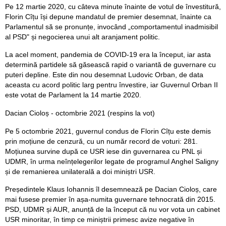
Pe 12 martie 2020, cu câteva minute înainte de votul de învestitură,
Florin Cîțu își depune mandatul de premier desemnat, înainte ca
Parlamentul să se pronunțe, invocând „comportamentul inadmisibil
al PSD" și negocierea unui alt aranjament politic.
La acel moment, pandemia de COVID‑19 era la început, iar asta
determină partidele să găsească rapid o variantă de guvernare cu
puteri depline. Este din nou desemnat Ludovic Orban, de data
aceasta cu acord politic larg pentru învestire, iar Guvernul Orban II
este votat de Parlament la 14 martie 2020.
Dacian Cioloș - octombrie 2021 (respins la vot)
Pe 5 octombrie 2021, guvernul condus de Florin Cîțu este demis
prin moțiune de cenzură, cu un număr record de voturi: 281.
Moțiunea survine după ce USR iese din guvernarea cu PNL și
UDMR, în urma neînțelegerilor legate de programul Anghel Saligny
și de remanierea unilaterală a doi miniștri USR.
Președintele Klaus Iohannis îl desemnează pe Dacian Cioloș, care
mai fusese premier în așa-numita guvernare tehnocrată din 2015.
PSD, UDMR și AUR, anunță de la început că nu vor vota un cabinet
USR minoritar, în timp ce miniștrii primesc avize negative în