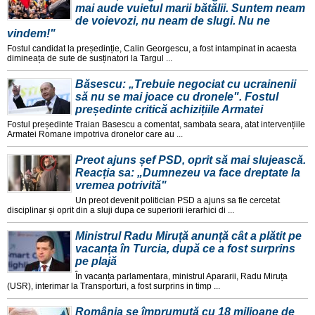
mai aude vuietul marii bătălii. Suntem neam
de voievozi, nu neam de slugi. Nu ne
vindem!"
Fostul candidat la președinție, Calin Georgescu, a fost intampinat in acaesta
dimineața de sute de susținatori la Targul ...
Băsescu: „Trebuie negociat cu ucrainenii
să nu se mai joace cu dronele". Fostul
președinte critică achizițiile Armatei
Fostul președinte Traian Basescu a comentat, sambata seara, atat intervențiile
Armatei Romane impotriva dronelor care au ...
Preot ajuns șef PSD, oprit să mai slujească.
Reacția sa: „Dumnezeu va face dreptate la
vremea potrivită"
Un preot devenit politician PSD a ajuns sa fie cercetat
disciplinar și oprit din a sluji dupa ce superiorii ierarhici di ...
Ministrul Radu Miruță anunță cât a plătit pe
vacanța în Turcia, după ce a fost surprins
pe plajă
În vacanța parlamentara, ministrul Apararii, Radu Miruța
(USR), interimar la Transporturi, a fost surprins in timp ...
România se împrumută cu 18 milioane de