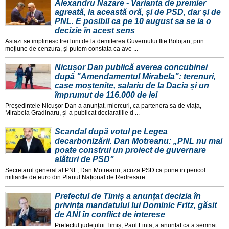
Alexandru Nazare - Varianta de premier
agreată, la această oră, și de PSD, dar și de
PNL. E posibil ca pe 10 august sa se ia o
decizie în acest sens
Astazi se implinesc trei luni de la demiterea Guvernului Ilie Bolojan, prin
moțiune de cenzura, și putem constata ca ave ...
Nicușor Dan publică averea concubinei
după "Amendamentul Mirabela": terenuri,
case moștenite, salariu de la Dacia și un
împrumut de 116.000 de lei
Președintele Nicușor Dan a anunțat, miercuri, ca partenera sa de viața,
Mirabela Gradinaru, și-a publicat declarațiile d ...
Scandal după votul pe Legea
decarbonizării. Dan Motreanu: „PNL nu mai
poate construi un proiect de guvernare
alături de PSD"
Secretarul general al PNL, Dan Motreanu, acuza PSD ca pune in pericol
miliarde de euro din Planul Național de Redresare ...
Prefectul de Timiș a anunțat decizia în
privința mandatului lui Dominic Fritz, găsit
de ANI în conflict de interese
Prefectul județului Timiș, Paul Finta, a anunțat ca a semnat