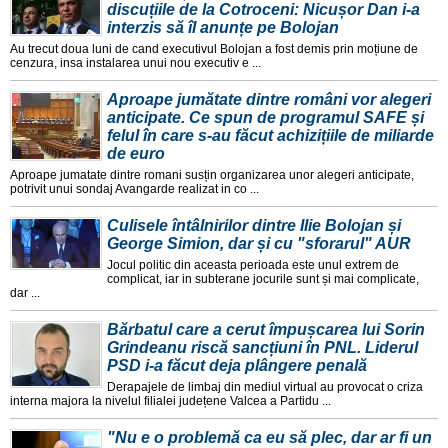
discuțiile de la Cotroceni: Nicușor Dan i-a
interzis să îl anunțe pe Bolojan
Au trecut doua luni de cand executivul Bolojan a fost demis prin moțiune de
cenzura, insa instalarea unui nou executiv e ...
Aproape jumătate dintre români vor alegeri
anticipate. Ce spun de programul SAFE și
felul în care s-au făcut achizițiile de miliarde
de euro
Aproape jumatate dintre romani susțin organizarea unor alegeri anticipate,
potrivit unui sondaj Avangarde realizat in co ...
Culisele întâlnirilor dintre Ilie Bolojan și
George Simion, dar și cu "sforarul" AUR
Jocul politic din aceasta perioada este unul extrem de
complicat, iar in subterane jocurile sunt și mai complicate,
dar ...
Bărbatul care a cerut împușcarea lui Sorin
Grindeanu riscă sancțiuni în PNL. Liderul
PSD i-a făcut deja plângere penală
Derapajele de limbaj din mediul virtual au provocat o criza
interna majora la nivelul filialei județene Valcea a Partidu ...
"Nu e o problemă ca eu să plec, dar ar fi un