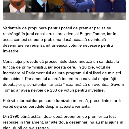
Variantele de propunere pentru postul de premier par să se
restrângă în jurul consilierului prezidențial Eugen Tomac, iar în
acest context se pune problema dacă această eventuală
desemnare va reuși să întrunească voturile necesare pentru
învestire.
Constituția prevede că președintele desemnează un candidat la
funcția de prim‑ministru, iar acesta cere, în 10 zile, votul de
încredere al Parlamentului asupra programului și listei de miniștri
din cabinet. Parlamentul acordă încrederea cu votul majorității
deputaților și senatorilor, iar asta înseamnă că un eventual Guvern
Tomac ar avea nevoie de 233 de voturi pentru învestire.
Potrivit informațiilor pe surse furnizate în presă, președintele ar fi
vorbit deja cu partidele despre această variantă.
Din 1990 până astăzi, doar două propuneri de premier au fost
respinse în Parlament, iar alte două desemnări nu au mai ajuns în
plen, după ce s-au retras.