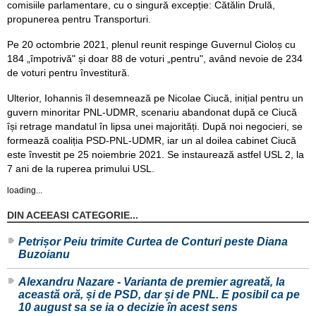
comisiile parlamentare, cu o singură excepție: Cătălin Drulă,
propunerea pentru Transporturi.
Pe 20 octombrie 2021, plenul reunit respinge Guvernul Cioloș cu
184 „împotrivă" și doar 88 de voturi „pentru", având nevoie de 234
de voturi pentru învestitură.
Ulterior, Iohannis îl desemnează pe Nicolae Ciucă, inițial pentru un
guvern minoritar PNL-UDMR, scenariu abandonat după ce Ciucă
își retrage mandatul în lipsa unei majorități. După noi negocieri, se
formează coaliția PSD-PNL-UDMR, iar un al doilea cabinet Ciucă
este învestit pe 25 noiembrie 2021. Se instaurează astfel USL 2, la
7 ani de la ruperea primului USL.
loading...
DIN ACEEASI CATEGORIE...
Petrișor Peiu trimite Curtea de Conturi peste Diana
Buzoianu
Alexandru Nazare - Varianta de premier agreată, la
această oră, și de PSD, dar și de PNL. E posibil ca pe
10 august sa se ia o decizie în acest sens