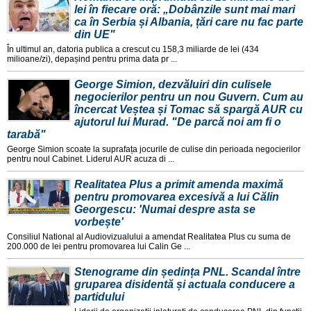
lei în fiecare oră: „Dobânzile sunt mai mari
ca în Serbia și Albania, țări care nu fac parte
din UE"
În ultimul an, datoria publica a crescut cu 158,3 miliarde de lei (434
milioane/zi), depașind pentru prima data pr ...
George Simion, dezvăluiri din culisele
negocierilor pentru un nou Guvern. Cum au
încercat Veștea și Tomac să spargă AUR cu
ajutorul lui Murad. "De parcă noi am fi o
tarabă"
George Simion scoate la suprafața jocurile de culise din perioada negocierilor
pentru noul Cabinet. Liderul AUR acuza di ...
Realitatea Plus a primit amenda maximă
pentru promovarea excesivă a lui Călin
Georgescu: 'Numai despre asta se
vorbește'
Consiliul National al Audiovizualului a amendat Realitatea Plus cu suma de
200.000 de lei pentru promovarea lui Calin Ge ...
Stenograme din ședința PNL. Scandal între
gruparea disidentă și actuala conducere a
partidului