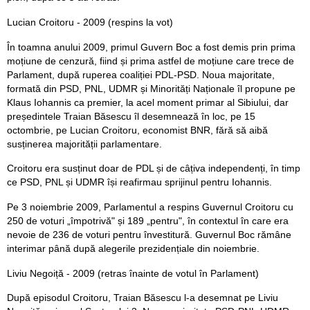
Lucian Croitoru - 2009 (respins la vot)
În toamna anului 2009, primul Guvern Boc a fost demis prin prima
moțiune de cenzură, fiind și prima astfel de moțiune care trece de
Parlament, după ruperea coaliției PDL-PSD. Noua majoritate,
formată din PSD, PNL, UDMR și Minorități Naționale îl propune pe
Klaus Iohannis ca premier, la acel moment primar al Sibiului, dar
președintele Traian Băsescu îl desemnează în loc, pe 15
octombrie, pe Lucian Croitoru, economist BNR, fără să aibă
susținerea majorității parlamentare.
Croitoru era susținut doar de PDL și de câțiva independenți, în timp
ce PSD, PNL și UDMR își reafirmau sprijinul pentru Iohannis.
Pe 3 noiembrie 2009, Parlamentul a respins Guvernul Croitoru cu
250 de voturi „împotrivă" și 189 „pentru", în contextul în care era
nevoie de 236 de voturi pentru învestitură. Guvernul Boc rămâne
interimar până după alegerile prezidențiale din noiembrie.
Liviu Negoiță - 2009 (retras înainte de votul în Parlament)
După episodul Croitoru, Traian Băsescu l-a desemnat pe Liviu