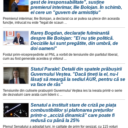
gest de iresponsabilitate", susține
premierul interimar, Ilie Bolojan. În schimb,
el cere un "guvern de armistițiu"
Premierul interimar, Ilie Bolojan, a declarat ca ar putea sa plece din aceasta
funcție, intrucat nu este "legat de scaun ...
Rareș Bogdan, declarație fulminantă
despre Ilie Bolojan: "El nu știe politică.
Deciziile lui sunt pregătite, din umbră, de
doi oameni"
Fostul prim-vicepreședinte al PNL a vorbit de tensiunile din partidul liberal,
cum au fost generate acestea și viitorul ...
Statul Paralel: Detalii din spatele prăbușirii
Guvernului Veștea. "Dacă țineți la el, nu-l
lăsați să meargă la sediul AUR, pentru că se
va face de râs"
Tensiunile din culisele prabușirii Guvernului Veștea ies la iveala printr-o serie
de dezvaluiri care arata cum liderii c ...
Senatul a instituit stare de criză pe piața
combustibililor și plafonarea prețurilor
printr-o „acciză dinamică" care poate fi
redusă cu până la 25%
Plenul Senatului a adoptat luni, in calitate de prim for sesizat, cu 115 voturi