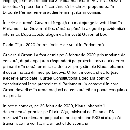
Negoiță, primarul Sectorului 3. Noua majoritate PSD-PNL-UDMR
boicotează procedura, încercând să blocheze propunerea în
Birourile Permanente și audierile miniștrilor în comisii.
În cele din urmă, Guvernul Negoiță nu mai ajunge la votul final în
Parlament, iar Guvernul Boc rămâne până la alegerile prezidențiale
interimar. După aceste alegeri va fi învestit Guvernul Boc II.
Florin Cîțu - 2020 (retras înainte de votul în Parlament)
Guvernul Orban I a fost demis pe 5 februarie 2020 prin moțiune de
cenzură, după angajarea răspunderii pe proiectul privind alegerea
primarilor în două tururi, iar a doua zi, președintele Klaus Iohannis
îl desemnează din nou pe Ludovic Orban, încercând să forțeze
alegerile anticipate. Curtea Constituțională declară conflict
constituțional între președinte și Parlament, în contextul în care
Orban dovedise în urma moțiunii de cenzură că nu poate coagula o
majoritate.
În acest context, pe 26 februarie 2020, Klaus Iohannis îl
desemnează premier pe Florin Cîțu, ministrul de Finanțe. PNL
mizează în continuare pe jocul de anticipate, iar PSD și aliații săi
transmit că nu vor facilita un astfel de scenariu.