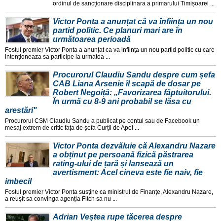
ordinul de sancționare disciplinara a primarului Timișoarei ...
Victor Ponta a anunțat că va înființa un nou
partid politic. Ce planuri mari are în
următoarea perioadă
Fostul premier Victor Ponta a anunțat ca va inființa un nou partid politic cu care
intenționeaza sa participe la urmatoa ...
Procurorul Claudiu Sandu despre cum șefa
CAB Liana Arsenie îl scapă de dosar pe
Robert Negoiță: „Favorizarea făptuitorului.
În urmă cu 8-9 ani probabil se lăsa cu
arestări"
Procurorul CSM Claudiu Sandu a publicat pe contul sau de Facebook un
mesaj extrem de critic fața de șefa Curții de Apel ...
Victor Ponta dezvăluie că Alexandru Nazare
a obținut pe persoană fizică păstrarea
rating-ului de țară și lansează un
avertisment: Acel cineva este fie naiv, fie
imbecil
Fostul premier Victor Ponta susține ca ministrul de Finanțe, Alexandru Nazare,
a reușit sa convinga agenția Fitch sa nu ...
Adrian Veștea rupe tăcerea despre