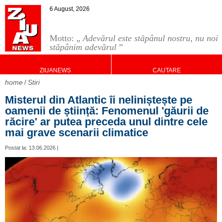
6 August, 2026
Motto: „
Adevărul este stăpânul nostru, nu noi
stăpânim adevărul
”
ZIUANEWS
CAUTARE
home
Stiri
Misterul din Atlantic îi neliniștește pe
oamenii de știință: Fenomenul 'găurii de
răcire' ar putea preceda unul dintre cele
mai grave scenarii climatice
Postat la: 13.06.2026 |