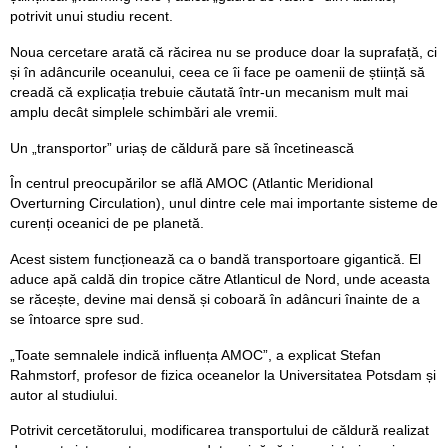
potrivit unui studiu recent.
Noua cercetare arată că răcirea nu se produce doar la suprafață, ci
și în adâncurile oceanului, ceea ce îi face pe oamenii de știință să
creadă că explicația trebuie căutată într-un mecanism mult mai
amplu decât simplele schimbări ale vremii.
Un „transportor” uriaș de căldură pare să încetinească
În centrul preocupărilor se află AMOC (Atlantic Meridional
Overturning Circulation), unul dintre cele mai importante sisteme de
curenți oceanici de pe planetă.
Acest sistem funcționează ca o bandă transportoare gigantică. El
aduce apă caldă din tropice către Atlanticul de Nord, unde aceasta
se răcește, devine mai densă și coboară în adâncuri înainte de a
se întoarce spre sud.
„Toate semnalele indică influența AMOC”, a explicat Stefan
Rahmstorf, profesor de fizica oceanelor la Universitatea Potsdam și
autor al studiului.
Potrivit cercetătorului, modificarea transportului de căldură realizat