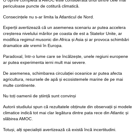
periculoase puncte de cotitură climatică.
Consecințele nu s-ar limita la Atlanticul de Nord.
Experții avertizează că un asemenea scenariu ar putea accelera
creșterea nivelului mărilor pe coasta de est a Statelor Unite, ar
modifica regimul musonic din Africa și Asia și ar provoca schimbări
dramatice ale vremii în Europa.
Paradoxal, într-o lume care se încălzește, unele regiuni europene
ar putea experimenta ierni mult mai severe.
De asemenea, schimbarea circulației oceanice ar putea afecta
agricultura, resursele de apă și ecosistemele marine de pe mai
multe continente.
Nu toți oamenii de știință sunt convinși
Autorii studiului spun că rezultatele obținute din observații și modele
climatice indică tot mai clar legătura dintre pata rece din Atlantic și
slăbirea AMOC.
Totuși, alți specialiști avertizează că există încă incertitudini.