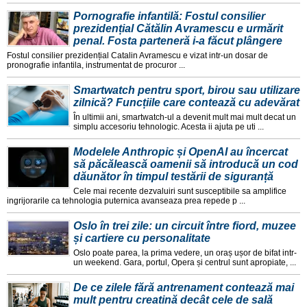
Pornografie infantilă: Fostul consilier
prezidențial Cătălin Avramescu e urmărit
penal. Fosta parteneră i-a făcut plângere
Fostul consilier prezidențial Catalin Avramescu e vizat intr-un dosar de
pronografie infantila, instrumentat de procuror ...
Smartwatch pentru sport, birou sau utilizare
zilnică? Funcțiile care contează cu adevărat
În ultimii ani, smartwatch-ul a devenit mult mai mult decat un
simplu accesoriu tehnologic. Acesta ii ajuta pe uti ...
Modelele Anthropic și OpenAI au încercat
să păcălească oamenii să introducă un cod
dăunător în timpul testării de siguranță
Cele mai recente dezvaluiri sunt susceptibile sa amplifice
ingrijorarile ca tehnologia puternica avanseaza prea repede p ...
Oslo în trei zile: un circuit între fiord, muzee
și cartiere cu personalitate
Oslo poate parea, la prima vedere, un oraș ușor de bifat intr-
un weekend. Gara, portul, Opera și centrul sunt apropiate, ...
De ce zilele fără antrenament contează mai
mult pentru creatină decât cele de sală