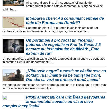
Ai cumparat creatina, ai inceput sa o iei inainte de
antrenament și dupa cateva saptamani ai simțit ca ceva se
schimba. ...
Intrebarea cheie: Au consumat centrele de
date din Europa apa Dunării?
Conform datelor ONU, puterea totala instalata a tuturor
centrelor de date din Germania, Austria, Ungaria, Slovacia și Se ...
Un porumbel a provocat un incendiu
puternic de vegetație în Franța. Peste 2,5
hectare au fost mistuite de flăcări: „Este
extrem de rar"
Un porumbel care a lovit un cablu electric a provocat un incendiu de vegetație
in comuna Génis, din departamentul ...
„Văduvele negre" rusești: se căsătoresc cu
soldații ruși, înainte să fie trimiși pe front.
Dar stai sa vezi ce urmează după aceea!
Scandalul așa-numitelor „vaduve negre" ia amploare in Rusia, unde femei sunt
acuzate ca se casatoresc cu recruți a ...
Piloții americani care urmăreau dezvoltarea
armamentului sovietic au văzut ceva
complet inexplicabil