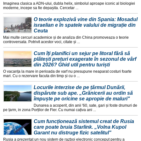
Imaginea clasica a ADN-ului, dubla helix, simbolul aproape iconic al biologiei
moderne, incepe sa fie depașita. Cercetar ...
O teorie explozivă vine din Spania: Mosadul
israelian e în spatele valului de migrație din
Ceuta
Mai multe cercuri academice și de analiza din China promoveaza o teorie
controversata. Potrivit acestor voci, citate și ...
Cum îți planifici un sejur pe litoral fără să
plătești prețuri exagerate în sezonul de vârf
din 2026? Ghid util pentru turiști
O vacanța la mare in perioada de varf nu presupune neaparat costuri foarte
mari. Cu o rezervare facuta din timp și cu o ...
Locurile interzise de pe țărmul Dunării,
dispărute sub ape. „Grănicerii au ordin să
împuște pe oricine se apropie de maluri"
Dunarea a acoperit, din anii '60, sate, gari și foste drumuri de
pe țarm, in zona Porților de Fier. Cu numai cațiva ani ...
Cum funcționează sistemul creat de Rusia
care poate bruia Starlink. „Volna Kupol
Garant nu distruge fizic satelitul"
Rusia a prezentat un nou sistem de razboi electronic conceput pentru a