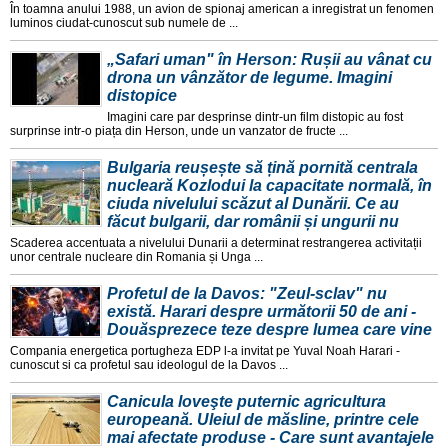
În toamna anului 1988, un avion de spionaj american a inregistrat un fenomen
luminos ciudat-cunoscut sub numele de ...
„Safari uman" în Herson: Rușii au vânat cu
drona un vânzător de legume. Imagini
distopice
Imagini care par desprinse dintr-un film distopic au fost
surprinse intr-o piața din Herson, unde un vanzator de fructe ...
Bulgaria reușește să țină pornită centrala
nucleară Kozlodui la capacitate normală, în
ciuda nivelului scăzut al Dunării. Ce au
făcut bulgarii, dar românii și ungurii nu
Scaderea accentuata a nivelului Dunarii a determinat restrangerea activitații
unor centrale nucleare din Romania și Unga ...
Profetul de la Davos: "Zeul-sclav" nu
există. Harari despre următorii 50 de ani -
Douăsprezece teze despre lumea care vine
Compania energetica portugheza EDP l-a invitat pe Yuval Noah Harari -
cunoscut si ca profetul sau ideologul de la Davos ...
Canicula loveşte puternic agricultura
europeană. Uleiul de măsline, printre cele
mai afectate produse - Care sunt avantajele