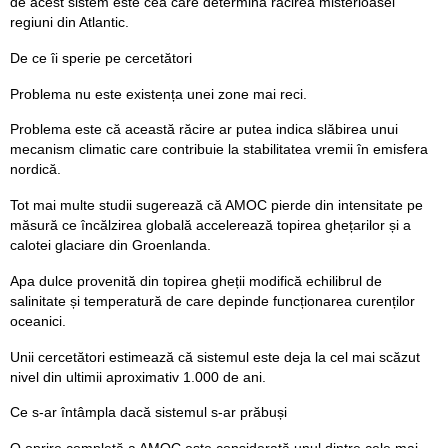
de acest sistem este cea care determină răcirea misterioasei
regiuni din Atlantic.
De ce îi sperie pe cercetători
Problema nu este existența unei zone mai reci.
Problema este că această răcire ar putea indica slăbirea unui
mecanism climatic care contribuie la stabilitatea vremii în emisfera
nordică.
Tot mai multe studii sugerează că AMOC pierde din intensitate pe
măsură ce încălzirea globală accelerează topirea ghețarilor și a
calotei glaciare din Groenlanda.
Apa dulce provenită din topirea gheții modifică echilibrul de
salinitate și temperatură de care depinde funcționarea curenților
oceanici.
Unii cercetători estimează că sistemul este deja la cel mai scăzut
nivel din ultimii aproximativ 1.000 de ani.
Ce s-ar întâmpla dacă sistemul s-ar prăbuși
O oprire completă a AMOC este considerată unul dintre cele mai