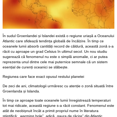
În sudul Groenlandei și Islandei există o regiune uriașă a Oceanului
Atlantic care sfidează tendința globală de încălzire. În timp ce
oceanele lumii absorb cantități record de căldură, această zonă s-a
răcit cu aproape un grad Celsius în ultimul secol. Un nou studiu
sugerează că fenomenul nu este o simplă anomalie, ci ar putea
reprezenta unul dintre cele mai puternice semnale că un sistem
esențial de curenți oceanici se slăbește.
Regiunea care face exact opusul restului planetei
De zeci de ani, climatologii urmăresc cu atenție o zonă situată între
Groenlanda și Islanda.
În timp ce aproape toate oceanele lumii înregistrează temperaturi
tot mai ridicate, această regiune s-a răcit constant. Fenomenul este
atât de neobișnuit încât a primit propriul nume în literatura
științifică: „warming hole”, adică „gaura de răcire” din Atlantic,