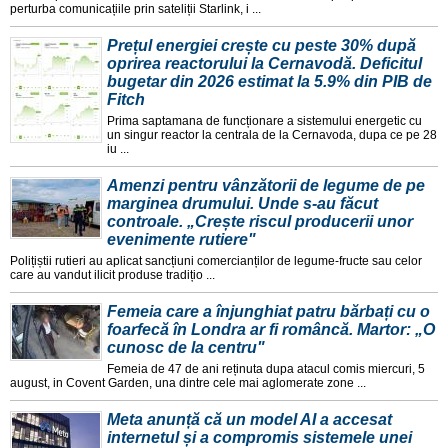
perturba comunicațiile prin sateliții Starlink, i ...
Prețul energiei crește cu peste 30% după
oprirea reactorului la Cernavodă. Deficitul
bugetar din 2026 estimat la 5.9% din PIB de
Fitch
Prima saptamana de funcționare a sistemului energetic cu
un singur reactor la centrala de la Cernavoda, dupa ce pe 28
iu ...
Amenzi pentru vânzătorii de legume de pe
marginea drumului. Unde s-au făcut
controale. „Crește riscul producerii unor
evenimente rutiere"
Polițiștii rutieri au aplicat sancțiuni comercianților de legume-fructe sau celor
care au vandut ilicit produse tradițio ...
Femeia care a înjunghiat patru bărbați cu o
foarfecă în Londra ar fi româncă. Martor: „O
cunosc de la centru"
Femeia de 47 de ani reținuta dupa atacul comis miercuri, 5
august, in Covent Garden, una dintre cele mai aglomerate zone ...
Meta anunță că un model AI a accesat
internetul și a compromis sistemele unei