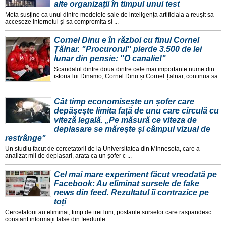
alte organizații în timpul unui test
Meta susține ca unul dintre modelele sale de inteligența artificiala a reușit sa
acceseze internetul și sa compromita si ...
Cornel Dinu e în război cu finul Cornel
Țălnar. "Procurorul" pierde 3.500 de lei
lunar din pensie: "O canalie!"
Scandalul dintre doua dintre cele mai importante nume din
istoria lui Dinamo, Cornel Dinu și Cornel Țalnar, continua sa
...
Cât timp economisește un șofer care
depășește limita față de unu care circulă cu
viteză legală. „Pe măsură ce viteza de
deplasare se mărește și câmpul vizual de
restrânge"
Un studiu facut de cercetatorii de la Universitatea din Minnesota, care a
analizat mii de deplasari, arata ca un șofer c ...
Cel mai mare experiment făcut vreodată pe
Facebook: Au eliminat sursele de fake
news din feed. Rezultatul îi contrazice pe
toți
Cercetatorii au eliminat, timp de trei luni, postarile surselor care raspandesc
constant informații false din feedurile ...