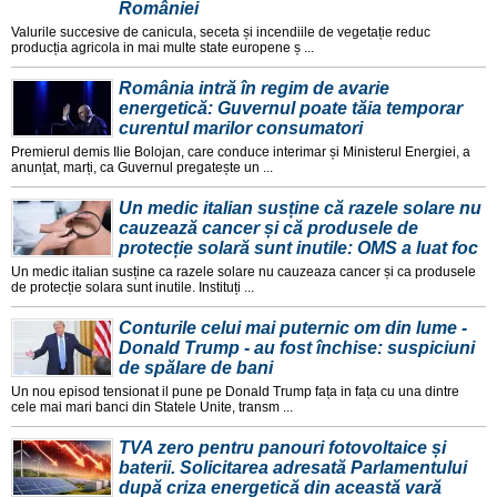
României
Valurile succesive de canicula, seceta și incendiile de vegetație reduc
producția agricola in mai multe state europene ș ...
România intră în regim de avarie
energetică: Guvernul poate tăia temporar
curentul marilor consumatori
Premierul demis Ilie Bolojan, care conduce interimar și Ministerul Energiei, a
anunțat, marți, ca Guvernul pregatește un ...
Un medic italian susține că razele solare nu
cauzează cancer și că produsele de
protecție solară sunt inutile: OMS a luat foc
Un medic italian susține ca razele solare nu cauzeaza cancer și ca produsele
de protecție solara sunt inutile. Instituți ...
Conturile celui mai puternic om din lume -
Donald Trump - au fost închise: suspiciuni
de spălare de bani
Un nou episod tensionat il pune pe Donald Trump fața in fața cu una dintre
cele mai mari banci din Statele Unite, transm ...
TVA zero pentru panouri fotovoltaice și
baterii. Solicitarea adresată Parlamentului
după criza energetică din această vară