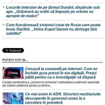
Locurile interzise de pe țărmul Dunării, dispărute sub
ape. „Grănicerii au ordin să împuște pe oricine se
apropie de maluri"
Cum funcționează sistemul creat de Rusia care poate
bruia Starlink. „Volna Kupol Garant nu distruge fizic
satelitul"
PUTETI CITI SI...
Cenzură la comandă pe internet: Cum se
închide gura presei în era digitală. Prețul
plătit pentru ca o investigație să dispară
O piața clandestina a „cenzurii la comanda" exploateaza sistemele automate
ale marilor platforme pentru a elimina ...
Ce mai avem in ADN. Structuri neobișnuite
descoperite în genomul uman la o
cercetare în premieră