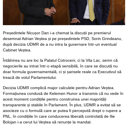
Președintele Nicușor Dan i-a chemat la discuții pe premierul
desemnat Adrian Veștea și pe președintele PSD, Sorin Grindeanu,
după decizia UDMR de a nu intra la guvernare într-un eventual
Cabinet Veștea.
Întâlnirea nu are loc la Palatul Cotroceni, ci la Vila Lac, semn că
negocierile au intrat într-o etapă sensibilă, în care se discută nu
doar formula guvernamentală, ci și șansele reale ca Executivul să
treacă de votul Parlamentului.
Decizia UDMR complică major calculele pentru Adrian Veștea.
Formațiunea condusă de Kelemen Hunor a transmis că nu vede în
acest moment condițiile pentru construirea unei majorități
transparente și stabile în Parlament. În plus, UDMR a evitat să se
asocieze cu o formulă care ar putea fi percepută drept o rupere a
PNL, în condițiile în care conducerea liberală controlată de Ilie
Bolojan i-a cerut lui Veștea să renunțe la mandat.