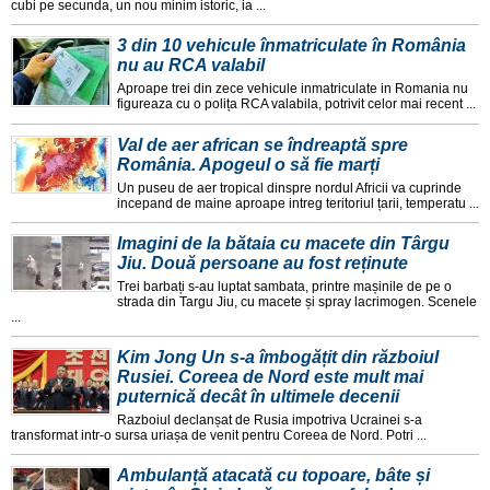
cubi pe secunda, un nou minim istoric, ia ...
3 din 10 vehicule înmatriculate în România
nu au RCA valabil
Aproape trei din zece vehicule inmatriculate in Romania nu
figureaza cu o polița RCA valabila, potrivit celor mai recent ...
Val de aer african se îndreaptă spre
România. Apogeul o să fie marți
Un puseu de aer tropical dinspre nordul Africii va cuprinde
incepand de maine aproape intreg teritoriul țarii, temperatu ...
Imagini de la bătaia cu macete din Târgu
Jiu. Două persoane au fost reținute
Trei barbați s-au luptat sambata, printre mașinile de pe o
strada din Targu Jiu, cu macete și spray lacrimogen. Scenele
...
Kim Jong Un s-a îmbogățit din războiul
Rusiei. Coreea de Nord este mult mai
puternică decât în ultimele decenii
Razboiul declanșat de Rusia impotriva Ucrainei s-a
transformat intr-o sursa uriașa de venit pentru Coreea de Nord. Potri ...
Ambulanță atacată cu topoare, bâte și