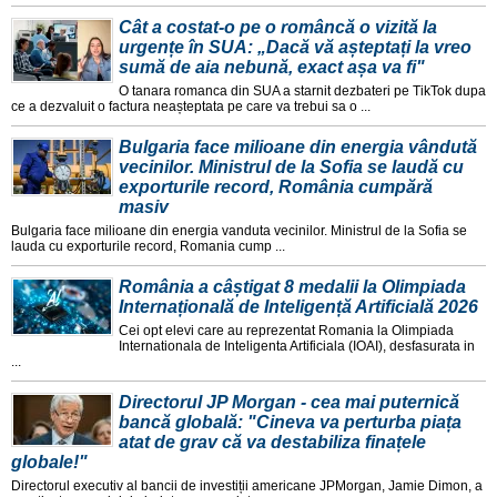
Cât a costat-o pe o româncă o vizită la
urgențe în SUA: „Dacă vă așteptați la vreo
sumă de aia nebună, exact așa va fi"
O tanara romanca din SUA a starnit dezbateri pe TikTok dupa
ce a dezvaluit o factura neașteptata pe care va trebui sa o ...
Bulgaria face milioane din energia vândută
vecinilor. Ministrul de la Sofia se laudă cu
exporturile record, România cumpără
masiv
Bulgaria face milioane din energia vanduta vecinilor. Ministrul de la Sofia se
lauda cu exporturile record, Romania cump ...
România a câștigat 8 medalii la Olimpiada
Internațională de Inteligență Artificială 2026
Cei opt elevi care au reprezentat Romania la Olimpiada
Internationala de Inteligenta Artificiala (IOAI), desfasurata in
...
Directorul JP Morgan - cea mai puternică
bancă globală: "Cineva va perturba piața
atat de grav că va destabiliza finațele
globale!"
Directorul executiv al bancii de investiții americane JPMorgan, Jamie Dimon, a