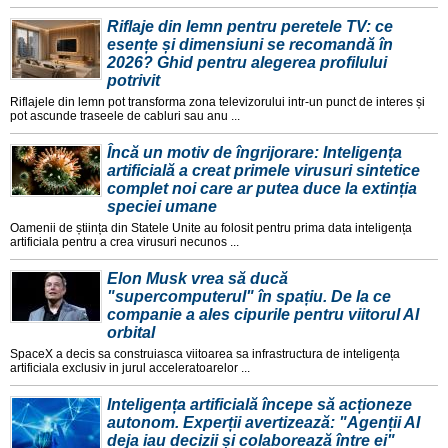
Riflaje din lemn pentru peretele TV: ce
esențe și dimensiuni se recomandă în
2026? Ghid pentru alegerea profilului
potrivit
Riflajele din lemn pot transforma zona televizorului intr-un punct de interes și
pot ascunde traseele de cabluri sau anu ...
Încă un motiv de îngrijorare: Inteligența
artificială a creat primele virusuri sintetice
complet noi care ar putea duce la extinția
speciei umane
Oamenii de știința din Statele Unite au folosit pentru prima data inteligența
artificiala pentru a crea virusuri necunos ...
Elon Musk vrea să ducă
"supercomputerul" în spațiu. De la ce
companie a ales cipurile pentru viitorul AI
orbital
SpaceX a decis sa construiasca viitoarea sa infrastructura de inteligența
artificiala exclusiv in jurul acceleratoarelor ...
Inteligența artificială începe să acționeze
autonom. Experții avertizează: "Agenții AI
deja iau decizii și colaborează între ei"