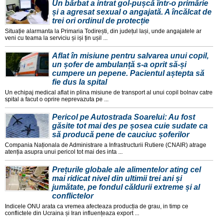
Un bărbat a intrat gol-pușcă într-o primărie
și a agresat sexual o angajată. A încălcat de
trei ori ordinul de protecție
Situație alarmanta la Primaria Todirești, din județul Iași, unde angajatele ar
veni cu teama la serviciu și iși țin ușil ...
Aflat în misiune pentru salvarea unui copil,
un șofer de ambulanță s-a oprit să-și
cumpere un pepene. Pacientul aștepta să
fie dus la spital
Un echipaj medical aflat in plina misiune de transport al unui copil bolnav catre
spital a facut o oprire neprevazuta pe ...
Pericol pe Autostrada Soarelui: Au fost
găsite tot mai des pe șosea cuie sudate ca
să producă pene de cauciuc șoferilor
Compania Naționala de Administrare a Infrastructurii Rutiere (CNAIR) atrage
atenția asupra unui pericol tot mai des inta ...
Prețurile globale ale alimentelor ating cel
mai ridicat nivel din ultimii trei ani și
jumătate, pe fondul căldurii extreme și al
conflictelor
Indicele ONU arata ca vremea afecteaza producția de grau, in timp ce
conflictele din Ucraina și Iran influențeaza export ...