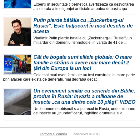
Experții in securitate cibernetica avertizeaza ca dezvoltarea
accelerata a inteligenței artificiale ar putea depași capa ...
Putin pierde bătălia cu „Zuckerberg-ul
Rusiei": Este batjocorit în mod deschis de
acesta
Vladimir Putin pierde batalia cu „Zuckerberg-ul Rusiei", un
miliardar din domeniul tehnologiei in varsta de 41 de ...
Cât de bogate sunt elitele globale: O mare
familie a strâns o avere mai mare decât 2
țări din Europa la un loc!
Cele mai mari averi familiale au fost construite in mare parte
prin afaceri care exista de generații, mai degraba decat ...
Un eveniment similar cu scrierile din Biblie,
produs în Rusia: Invazia a milioane de
insecte „ca una dintre cele 10 plăgi" VIDEO
Un fenomen neobișnuit s-a petrecut in Rusia, unde milioane
de insecte au „inundat" cerul, inghițind drumurile și d ...
Termeni si conditii
ZiuaNews © 2012