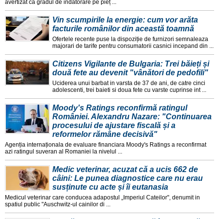
avertizat ca gradul de indatorare pe pieț ...
Vin scumpirile la energie: cum vor arăta
facturile românilor din această toamnă
Ofertele recente puse la dispoziție de furnizori semnaleaza
majorari de tarife pentru consumatorii casnici incepand din ...
Citizens Vigilante de Bulgaria: Trei băieți și
două fete au devenit "vânători de pedofili"
Uciderea unui barbat in varsta de 37 de ani, de catre cinci
adolescenti, trei baieti si doua fete cu varste cuprinse int ...
Moody's Ratings reconfirmă ratingul
României. Alexandru Nazare: "Continuarea
procesului de ajustare fiscală și a
reformelor rămâne decisivă"
Agenția internaționala de evaluare financiara Moody's Ratings a reconfirmat
azi ratingul suveran al Romaniei la nivelul ...
Medic veterinar, acuzat că a ucis 662 de
câini: Le punea diagnostice care nu erau
susținute cu acte și îi eutanasia
Medicul veterinar care conducea adapostul „Imperiul Cateilor", denumit in
spatiul public "Auschwitz-ul cainilor di ...