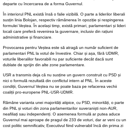
departe cu încercarea de a forma Guvernul.
În interiorul PNL există însă o falie vizibilă. O parte a liderilor liberali
susțin linia Bolojan, respectiv rămânerea în opoziție și respingerea
formulei Veștea. În același timp, există primari, parlamentari și lideri
locali care preferă revenirea la guvernare, inclusiv din rațiuni
administrative și financiare.
Provocarea pentru Veștea este să atragă un număr suficient de
parlamentari PNL la votul de învestire. Chiar și așa, fără UDMR,
voturile liberalilor favorabili nu par suficiente decât dacă sunt
dublate de sprijin din alte zone parlamentare.
USR a transmis deja că nu susține un guvern construit cu PSD și
nici o formulă rezultată din conflictul intern al PNL. În aceste
condiții, Guvernul Veștea nu se poate baza pe refacerea vechii
coaliții pro-europene PNL-USR-UDMR.
Rămâne varianta unei majorități atipice, cu PSD, minorități, o parte
din PNL și voturi din zona parlamentarilor suveraniști non-AUR,
neafiliați sau independenți. O asemenea formulă ar putea aduce
Guvernul mai aproape de pragul de 233 de voturi, dar ar veni cu un
cost politic semnificativ, Executivul fiind vulnerabil încă din prima zi