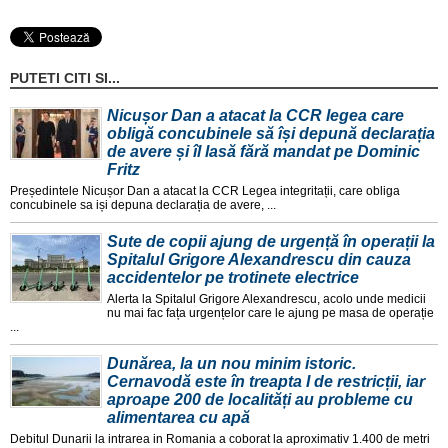
PUTETI CITI SI...
Nicușor Dan a atacat la CCR legea care
obligă concubinele să își depună declarația
de avere și îl lasă fără mandat pe Dominic
Fritz
Președintele Nicușor Dan a atacat la CCR Legea integritații, care obliga
concubinele sa iși depuna declarația de avere, ...
Sute de copii ajung de urgență în operații la
Spitalul Grigore Alexandrescu din cauza
accidentelor pe trotinete electrice
Alerta la Spitalul Grigore Alexandrescu, acolo unde medicii
nu mai fac fața urgențelor care le ajung pe masa de operație
...
Dunărea, la un nou minim istoric.
Cernavodă este în treapta I de restricții, iar
aproape 200 de localități au probleme cu
alimentarea cu apă
Debitul Dunarii la intrarea in Romania a coborat la aproximativ 1.400 de metri