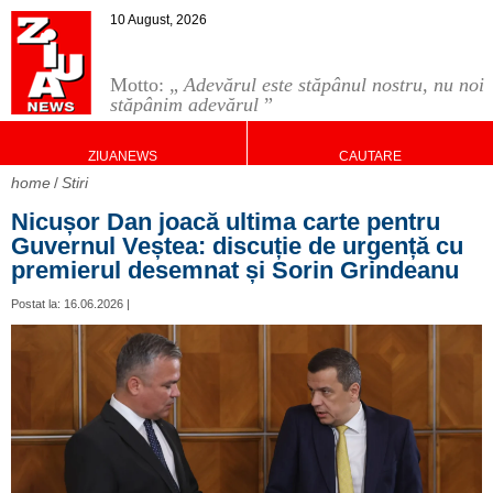
10 August, 2026
Motto: „
Adevărul este stăpânul nostru, nu noi
stăpânim adevărul
”
ZIUANEWS
CAUTARE
home
Stiri
Nicușor Dan joacă ultima carte pentru
Guvernul Veștea: discuție de urgență cu
premierul desemnat și Sorin Grindeanu
Postat la: 16.06.2026 |