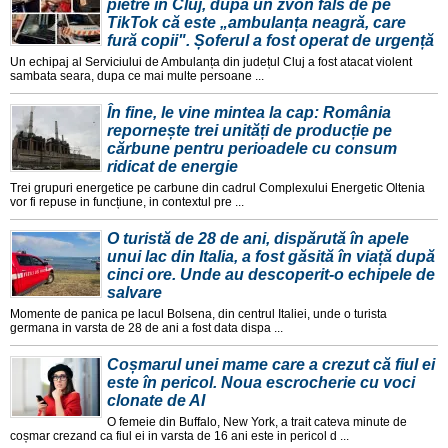
pietre în Cluj, după un zvon fals de pe
TikTok că este „ambulanța neagră, care
fură copii". Șoferul a fost operat de urgență
Un echipaj al Serviciului de Ambulanța din județul Cluj a fost atacat violent
sambata seara, dupa ce mai multe persoane ...
În fine, le vine mintea la cap: România
repornește trei unități de producție pe
cărbune pentru perioadele cu consum
ridicat de energie
Trei grupuri energetice pe carbune din cadrul Complexului Energetic Oltenia
vor fi repuse in funcțiune, in contextul pre ...
O turistă de 28 de ani, dispărută în apele
unui lac din Italia, a fost găsită în viață după
cinci ore. Unde au descoperit-o echipele de
salvare
Momente de panica pe lacul Bolsena, din centrul Italiei, unde o turista
germana in varsta de 28 de ani a fost data dispa ...
Coșmarul unei mame care a crezut că fiul ei
este în pericol. Noua escrocherie cu voci
clonate de AI
O femeie din Buffalo, New York, a trait cateva minute de
coșmar crezand ca fiul ei in varsta de 16 ani este in pericol d ...