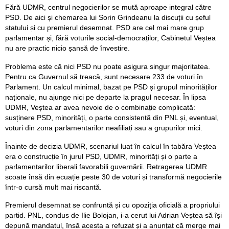
Fără UDMR, centrul negocierilor se mută aproape integral către
PSD. De aici și chemarea lui Sorin Grindeanu la discuții cu șeful
statului și cu premierul desemnat. PSD are cel mai mare grup
parlamentar și, fără voturile social-democraților, Cabinetul Veștea
nu are practic nicio șansă de învestire.
Problema este că nici PSD nu poate asigura singur majoritatea.
Pentru ca Guvernul să treacă, sunt necesare 233 de voturi în
Parlament. Un calcul minimal, bazat pe PSD și grupul minorităților
naționale, nu ajunge nici pe departe la pragul necesar. În lipsa
UDMR, Veștea ar avea nevoie de o combinație complicată:
susținere PSD, minorități, o parte consistentă din PNL și, eventual,
voturi din zona parlamentarilor neafiliați sau a grupurilor mici.
Înainte de decizia UDMR, scenariul luat în calcul în tabăra Veștea
era o construcție în jurul PSD, UDMR, minorități și o parte a
parlamentarilor liberali favorabili guvernării. Retragerea UDMR
scoate însă din ecuație peste 30 de voturi și transformă negocierile
într-o cursă mult mai riscantă.
Premierul desemnat se confruntă și cu opoziția oficială a propriului
partid. PNL, condus de Ilie Bolojan, i-a cerut lui Adrian Veștea să își
depună mandatul, însă acesta a refuzat și a anunțat că merge mai