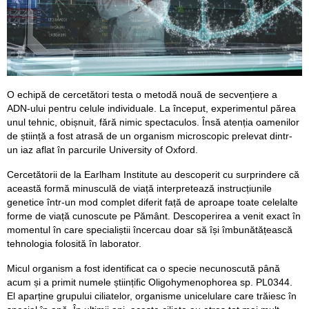
O echipă de cercetători testa o metodă nouă de secvențiere a
ADN-ului pentru celule individuale. La început, experimentul părea
unul tehnic, obișnuit, fără nimic spectaculos. Însă atenția oamenilor
de știință a fost atrasă de un organism microscopic prelevat dintr-
un iaz aflat în parcurile University of Oxford.
Cercetătorii de la Earlham Institute au descoperit cu surprindere că
această formă minusculă de viață interpretează instrucțiunile
genetice într-un mod complet diferit față de aproape toate celelalte
forme de viață cunoscute pe Pământ. Descoperirea a venit exact în
momentul în care specialiștii încercau doar să își îmbunătățească
tehnologia folosită în laborator.
Micul organism a fost identificat ca o specie necunoscută până
acum și a primit numele științific Oligohymenophorea sp. PL0344.
El aparține grupului ciliatelor, organisme unicelulare care trăiesc în