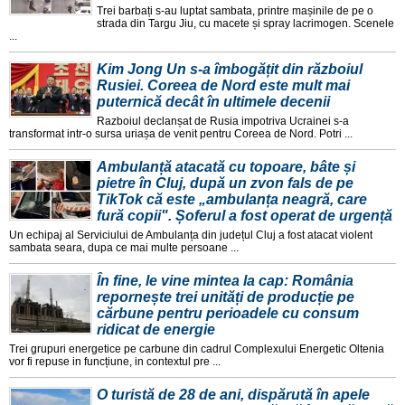
Trei barbați s-au luptat sambata, printre mașinile de pe o
strada din Targu Jiu, cu macete și spray lacrimogen. Scenele
...
Kim Jong Un s-a îmbogățit din războiul
Rusiei. Coreea de Nord este mult mai
puternică decât în ultimele decenii
Razboiul declanșat de Rusia impotriva Ucrainei s-a
transformat intr-o sursa uriașa de venit pentru Coreea de Nord. Potri ...
Ambulanță atacată cu topoare, bâte și
pietre în Cluj, după un zvon fals de pe
TikTok că este „ambulanța neagră, care
fură copii". Șoferul a fost operat de urgență
Un echipaj al Serviciului de Ambulanța din județul Cluj a fost atacat violent
sambata seara, dupa ce mai multe persoane ...
În fine, le vine mintea la cap: România
repornește trei unități de producție pe
cărbune pentru perioadele cu consum
ridicat de energie
Trei grupuri energetice pe carbune din cadrul Complexului Energetic Oltenia
vor fi repuse in funcțiune, in contextul pre ...
O turistă de 28 de ani, dispărută în apele