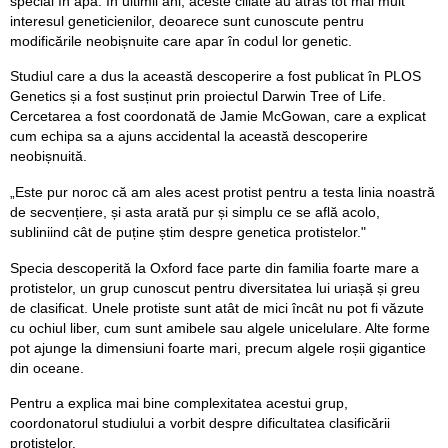
special în apă. În ultimii ani, aceste ciliate au atras tot mai mult
interesul geneticienilor, deoarece sunt cunoscute pentru
modificările neobișnuite care apar în codul lor genetic.
Studiul care a dus la această descoperire a fost publicat în PLOS
Genetics și a fost susținut prin proiectul Darwin Tree of Life.
Cercetarea a fost coordonată de Jamie McGowan, care a explicat
cum echipa sa a ajuns accidental la această descoperire
neobișnuită.
„Este pur noroc că am ales acest protist pentru a testa linia noastră
de secvențiere, și asta arată pur și simplu ce se află acolo,
subliniind cât de puține știm despre genetica protistelor."
Specia descoperită la Oxford face parte din familia foarte mare a
protistelor, un grup cunoscut pentru diversitatea lui uriașă și greu
de clasificat. Unele protiste sunt atât de mici încât nu pot fi văzute
cu ochiul liber, cum sunt amibele sau algele unicelulare. Alte forme
pot ajunge la dimensiuni foarte mari, precum algele roșii gigantice
din oceane.
Pentru a explica mai bine complexitatea acestui grup,
coordonatorul studiului a vorbit despre dificultatea clasificării
protistelor.