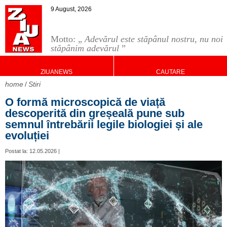
9 August, 2026
Motto: „
Adevărul este stăpânul nostru, nu noi
stăpânim adevărul
”
ZIUANEWS
CAUTARE
home
Stiri
O formă microscopică de viață
descoperită din greșeală pune sub
semnul întrebării legile biologiei și ale
evoluției
Postat la: 12.05.2026 |