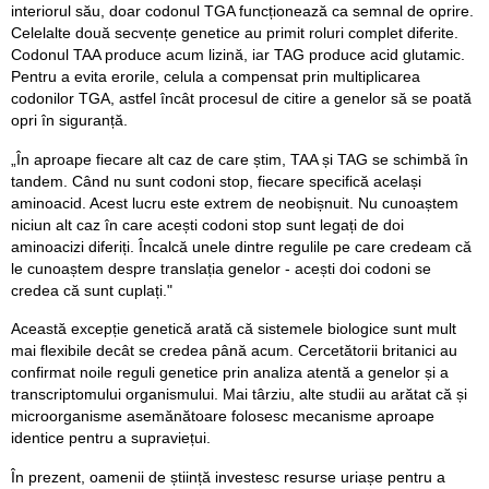
interiorul său, doar codonul TGA funcționează ca semnal de oprire.
Celelalte două secvențe genetice au primit roluri complet diferite.
Codonul TAA produce acum lizină, iar TAG produce acid glutamic.
Pentru a evita erorile, celula a compensat prin multiplicarea
codonilor TGA, astfel încât procesul de citire a genelor să se poată
opri în siguranță.
„În aproape fiecare alt caz de care știm, TAA și TAG se schimbă în
tandem. Când nu sunt codoni stop, fiecare specifică același
aminoacid. Acest lucru este extrem de neobișnuit. Nu cunoaștem
niciun alt caz în care acești codoni stop sunt legați de doi
aminoacizi diferiți. Încalcă unele dintre regulile pe care credeam că
le cunoaștem despre translația genelor - acești doi codoni se
credea că sunt cuplați."
Această excepție genetică arată că sistemele biologice sunt mult
mai flexibile decât se credea până acum. Cercetătorii britanici au
confirmat noile reguli genetice prin analiza atentă a genelor și a
transcriptomului organismului. Mai târziu, alte studii au arătat că și
microorganisme asemănătoare folosesc mecanisme aproape
identice pentru a supraviețui.
În prezent, oamenii de știință investesc resurse uriașe pentru a