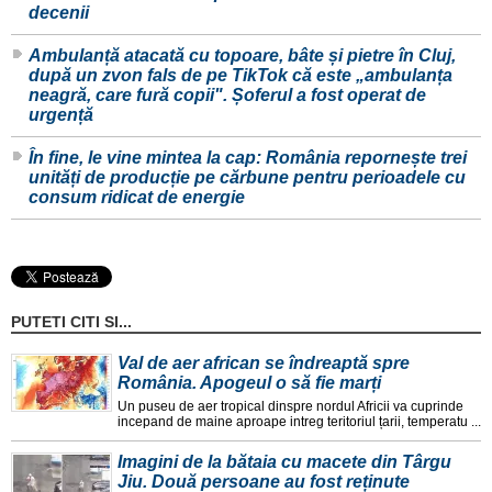
decenii
Ambulanță atacată cu topoare, bâte și pietre în Cluj,
după un zvon fals de pe TikTok că este „ambulanța
neagră, care fură copii". Șoferul a fost operat de
urgență
În fine, le vine mintea la cap: România repornește trei
unități de producție pe cărbune pentru perioadele cu
consum ridicat de energie
PUTETI CITI SI...
Val de aer african se îndreaptă spre
România. Apogeul o să fie marți
Un puseu de aer tropical dinspre nordul Africii va cuprinde
incepand de maine aproape intreg teritoriul țarii, temperatu ...
Imagini de la bătaia cu macete din Târgu
Jiu. Două persoane au fost reținute