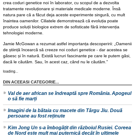
crea coduri genetice noi în laborator, cu scopul de a dezvolta
tratamente revoluționare și materiale medicale moderne. Însă
natura pare că a făcut deja aceste experimente singură, cu mult
înaintea oamenilor. Ciliatele demonstrează că evoluția poate
produce soluții biologice extrem de sofisticate fără intervenția
tehnologiei moderne.
Jamie McGowan a rezumat astfel importanța descoperirii: „Oamenii
de știință încearcă să creeze noi coduri genetice - dar acestea se
găsesc și în natură. Există lucruri fascinante pe care le putem găsi,
dacă le căutăm. Sau, în acest caz, când nu le căutăm."
loading...
DIN ACEEASI CATEGORIE...
Val de aer african se îndreaptă spre România. Apogeul
o să fie marți
Imagini de la bătaia cu macete din Târgu Jiu. Două
persoane au fost reținute
Kim Jong Un s-a îmbogățit din războiul Rusiei. Coreea
de Nord este mult mai puternică decât în ultimele