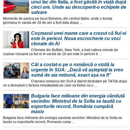
unui lac din Italia, a fost găsită în viață după
cinci ore. Unde au descoperit-o echipele de
salvare
Momente de panica pe lacul Bolsena, din centrul Italiei, unde o turista
germana in varsta de 28 de ani a fost data dispa ...
Coșmarul unei mame care a crezut că fiul ei
este în pericol. Noua escrocherie cu voci
clonate de AI
O femeie din Buffalo, New York, a trait cateva minute de
coșmar crezand ca fiul ei in varsta de 16 ani este in pericol d ...
Cât a costat-o pe o româncă o vizită la
urgențe în SUA: „Dacă vă așteptați la vreo
sumă de aia nebună, exact așa va fi"
O tanara romanca din SUA a starnit dezbateri pe TikTok dupa
ce a dezvaluit o factura neașteptata pe care va trebui sa o ...
Bulgaria face milioane din energia vândută
vecinilor. Ministrul de la Sofia se laudă cu
exporturile record, România cumpără
masiv
Bulgaria face milioane din energia vanduta vecinilor. Ministrul de la Sofia se
lauda cu exporturile record, Romania cump ...