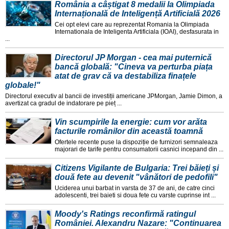
România a câștigat 8 medalii la Olimpiada
Internațională de Inteligență Artificială 2026
Cei opt elevi care au reprezentat Romania la Olimpiada
Internationala de Inteligenta Artificiala (IOAI), desfasurata in
...
Directorul JP Morgan - cea mai puternică
bancă globală: "Cineva va perturba piața
atat de grav că va destabiliza finațele
globale!"
Directorul executiv al bancii de investiții americane JPMorgan, Jamie Dimon, a
avertizat ca gradul de indatorare pe pieț ...
Vin scumpirile la energie: cum vor arăta
facturile românilor din această toamnă
Ofertele recente puse la dispoziție de furnizori semnaleaza
majorari de tarife pentru consumatorii casnici incepand din ...
Citizens Vigilante de Bulgaria: Trei băieți și
două fete au devenit "vânători de pedofili"
Uciderea unui barbat in varsta de 37 de ani, de catre cinci
adolescenti, trei baieti si doua fete cu varste cuprinse int ...
Moody's Ratings reconfirmă ratingul
României. Alexandru Nazare: "Continuarea