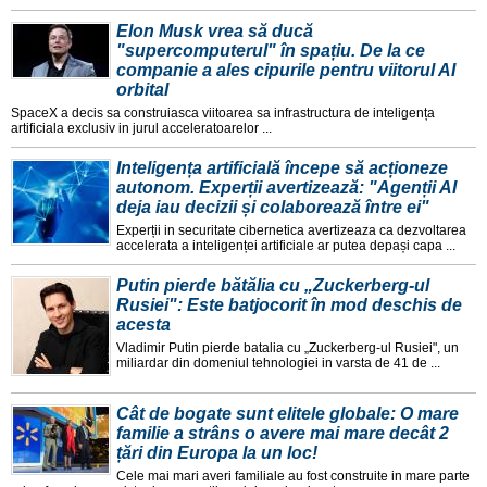
Elon Musk vrea să ducă
"supercomputerul" în spațiu. De la ce
companie a ales cipurile pentru viitorul AI
orbital
SpaceX a decis sa construiasca viitoarea sa infrastructura de inteligența
artificiala exclusiv in jurul acceleratoarelor ...
Inteligența artificială începe să acționeze
autonom. Experții avertizează: "Agenții AI
deja iau decizii și colaborează între ei"
Experții in securitate cibernetica avertizeaza ca dezvoltarea
accelerata a inteligenței artificiale ar putea depași capa ...
Putin pierde bătălia cu „Zuckerberg-ul
Rusiei": Este batjocorit în mod deschis de
acesta
Vladimir Putin pierde batalia cu „Zuckerberg-ul Rusiei", un
miliardar din domeniul tehnologiei in varsta de 41 de ...
Cât de bogate sunt elitele globale: O mare
familie a strâns o avere mai mare decât 2
țări din Europa la un loc!
Cele mai mari averi familiale au fost construite in mare parte