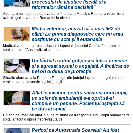
procesului de ajustare fiscală și a
reformelor rămâne decisivă"
Agenția internaționala de evaluare financiara Moody's Ratings a reconfirmat
azi ratingul suveran al Romaniei la nivelul ...
Medic veterinar, acuzat că a ucis 662 de
câini: Le punea diagnostice care nu erau
susținute cu acte și îi eutanasia
Medicul veterinar care conducea adapostul „Imperiul Cateilor", denumit in
spatiul public "Auschwitz-ul cainilor di ...
Un bărbat a intrat gol-pușcă într-o primărie
și a agresat sexual o angajată. A încălcat de
trei ori ordinul de protecție
Situație alarmanta la Primaria Todirești, din județul Iași, unde angajatele ar
veni cu teama la serviciu și iși țin ușil ...
Aflat în misiune pentru salvarea unui copil,
un șofer de ambulanță s-a oprit să-și
cumpere un pepene. Pacientul aștepta să
fie dus la spital
Un echipaj medical aflat in plina misiune de transport al unui copil bolnav catre
spital a facut o oprire neprevazuta pe ...
Pericol pe Autostrada Soarelui: Au fost