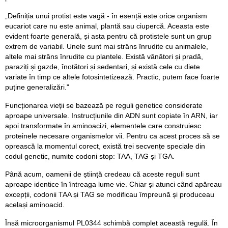
„Definiția unui protist este vagă - în esență este orice organism
eucariot care nu este animal, plantă sau ciupercă. Aceasta este
evident foarte generală, și asta pentru că protistele sunt un grup
extrem de variabil. Unele sunt mai strâns înrudite cu animalele,
altele mai strâns înrudite cu plantele. Există vânători și pradă,
paraziți și gazde, înotători și sedentari, și există cele cu diete
variate în timp ce altele fotosintetizează. Practic, putem face foarte
puține generalizări."
Funcționarea vieții se bazează pe reguli genetice considerate
aproape universale. Instrucțiunile din ADN sunt copiate în ARN, iar
apoi transformate în aminoacizi, elementele care construiesc
proteinele necesare organismelor vii. Pentru ca acest proces să se
oprească la momentul corect, există trei secvențe speciale din
codul genetic, numite codoni stop: TAA, TAG și TGA.
Până acum, oamenii de știință credeau că aceste reguli sunt
aproape identice în întreaga lume vie. Chiar și atunci când apăreau
excepții, codonii TAA și TAG se modificau împreună și produceau
același aminoacid.
Însă microorganismul PL0344 schimbă complet această regulă. În