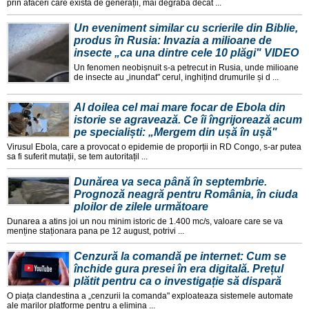
prin afaceri care exista de generații, mai degraba decat ...
Un eveniment similar cu scrierile din Biblie,
produs în Rusia: Invazia a milioane de
insecte „ca una dintre cele 10 plăgi" VIDEO
Un fenomen neobișnuit s-a petrecut in Rusia, unde milioane
de insecte au „inundat" cerul, inghițind drumurile și d ...
Al doilea cel mai mare focar de Ebola din
istorie se agravează. Ce îi îngrijorează acum
pe specialiști: „Mergem din ușă în ușă"
Virusul Ebola, care a provocat o epidemie de proporții in RD Congo, s-ar putea
sa fi suferit mutații, se tem autoritațil ...
Dunărea va seca până în septembrie.
Prognoză neagră pentru România, în ciuda
ploilor de zilele următoare
Dunarea a atins joi un nou minim istoric de 1.400 mc/s, valoare care se va
menține staționara pana pe 12 august, potrivi ...
Cenzură la comandă pe internet: Cum se
închide gura presei în era digitală. Prețul
plătit pentru ca o investigație să dispară
O piața clandestina a „cenzurii la comanda" exploateaza sistemele automate
ale marilor platforme pentru a elimina ...