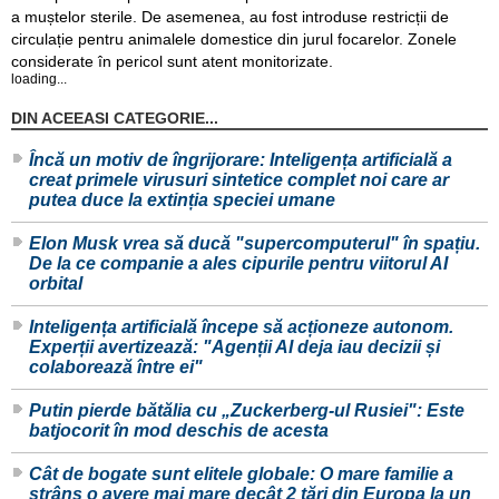
a muștelor sterile. De asemenea, au fost introduse restricții de
circulație pentru animalele domestice din jurul focarelor. Zonele
considerate în pericol sunt atent monitorizate.
loading...
DIN ACEEASI CATEGORIE...
Încă un motiv de îngrijorare: Inteligența artificială a
creat primele virusuri sintetice complet noi care ar
putea duce la extinția speciei umane
Elon Musk vrea să ducă "supercomputerul" în spațiu.
De la ce companie a ales cipurile pentru viitorul AI
orbital
Inteligența artificială începe să acționeze autonom.
Experții avertizează: "Agenții AI deja iau decizii și
colaborează între ei"
Putin pierde bătălia cu „Zuckerberg-ul Rusiei": Este
batjocorit în mod deschis de acesta
Cât de bogate sunt elitele globale: O mare familie a
strâns o avere mai mare decât 2 țări din Europa la un