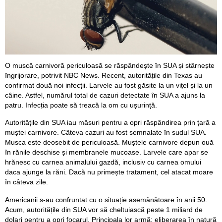
O muscă carnivoră periculoasă se răspândește în SUA și stârnește
îngrijorare, potrivit NBC News. Recent, autoritățile din Texas au
confirmat două noi infecții. Larvele au fost găsite la un vițel și la un
câine. Astfel, numărul total de cazuri detectate în SUA a ajuns la
patru. Infecția poate să treacă la om cu ușurință.
Autoritățile din SUA iau măsuri pentru a opri răspândirea prin țară a
muștei carnivore. Câteva cazuri au fost semnalate în sudul SUA.
Musca este deosebit de periculoasă. Muștele carnivore depun ouă
în rănile deschise și membranele mucoase. Larvele care apar se
hrănesc cu carnea animalului gazdă, inclusiv cu carnea omului
daca ajunge la răni. Dacă nu primește tratament, cel atacat moare
în câteva zile.
Americanii s-au confruntat cu o situație asemănătoare în anii 50.
Acum, autoritățile din SUA vor să cheltuiască peste 1 miliard de
dolari pentru a opri focarul. Principala lor armă: eliberarea în natură