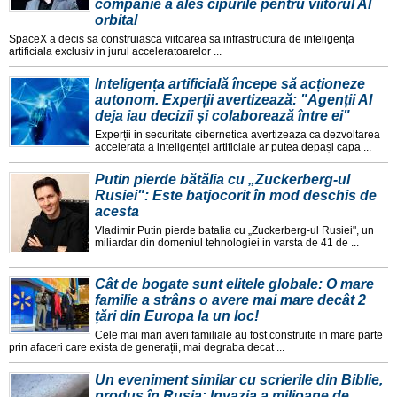
companie a ales cipurile pentru viitorul AI
orbital
SpaceX a decis sa construiasca viitoarea sa infrastructura de inteligența
artificiala exclusiv in jurul acceleratoarelor ...
Inteligența artificială începe să acționeze
autonom. Experții avertizează: "Agenții AI
deja iau decizii și colaborează între ei"
Experții in securitate cibernetica avertizeaza ca dezvoltarea
accelerata a inteligenței artificiale ar putea depași capa ...
Putin pierde bătălia cu „Zuckerberg-ul
Rusiei": Este batjocorit în mod deschis de
acesta
Vladimir Putin pierde batalia cu „Zuckerberg-ul Rusiei", un
miliardar din domeniul tehnologiei in varsta de 41 de ...
Cât de bogate sunt elitele globale: O mare
familie a strâns o avere mai mare decât 2
țări din Europa la un loc!
Cele mai mari averi familiale au fost construite in mare parte
prin afaceri care exista de generații, mai degraba decat ...
Un eveniment similar cu scrierile din Biblie,
produs în Rusia: Invazia a milioane de