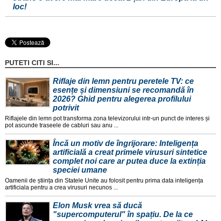
loc!
PUTETI CITI SI...
Riflaje din lemn pentru peretele TV: ce
esențe și dimensiuni se recomandă în
2026? Ghid pentru alegerea profilului
potrivit
Riflajele din lemn pot transforma zona televizorului intr-un punct de interes și
pot ascunde traseele de cabluri sau anu ...
Încă un motiv de îngrijorare: Inteligența
artificială a creat primele virusuri sintetice
complet noi care ar putea duce la extinția
speciei umane
Oamenii de știința din Statele Unite au folosit pentru prima data inteligența
artificiala pentru a crea virusuri necunos ...
Elon Musk vrea să ducă
"supercomputerul" în spațiu. De la ce