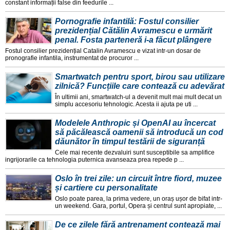
constant informații false din feedurile ...
Pornografie infantilă: Fostul consilier
prezidențial Cătălin Avramescu e urmărit
penal. Fosta parteneră i-a făcut plângere
Fostul consilier prezidențial Catalin Avramescu e vizat intr-un dosar de
pronografie infantila, instrumentat de procuror ...
Smartwatch pentru sport, birou sau utilizare
zilnică? Funcțiile care contează cu adevărat
În ultimii ani, smartwatch-ul a devenit mult mai mult decat un
simplu accesoriu tehnologic. Acesta ii ajuta pe uti ...
Modelele Anthropic și OpenAI au încercat
să păcălească oamenii să introducă un cod
dăunător în timpul testării de siguranță
Cele mai recente dezvaluiri sunt susceptibile sa amplifice
ingrijorarile ca tehnologia puternica avanseaza prea repede p ...
Oslo în trei zile: un circuit între fiord, muzee
și cartiere cu personalitate
Oslo poate parea, la prima vedere, un oraș ușor de bifat intr-
un weekend. Gara, portul, Opera și centrul sunt apropiate, ...
De ce zilele fără antrenament contează mai