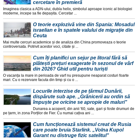
cercetare în premieră
Imaginea clasica a ADN-ului, dubla helix, simbolul aproape iconic al biologiei
moderne, incepe sa fie depașita. Cercetar ...
O teorie explozivă vine din Spania: Mosadul
israelian e în spatele valului de migrație din
Ceuta
Mai multe cercuri academice și de analiza din China promoveaza o teorie
controversata. Potrivit acestor voci, citate și ...
Cum îți planifici un sejur pe litoral fără să
plătești prețuri exagerate în sezonul de vârf
din 2026? Ghid util pentru turiști
O vacanța la mare in perioada de varf nu presupune neaparat costuri foarte
mari. Cu o rezervare facuta din timp și cu o ...
Locurile interzise de pe țărmul Dunării,
dispărute sub ape. „Grănicerii au ordin să
împuște pe oricine se apropie de maluri"
Dunarea a acoperit, din anii '60, sate, gari și foste drumuri de
pe țarm, in zona Porților de Fier. Cu numai cațiva ani ...
Cum funcționează sistemul creat de Rusia
care poate bruia Starlink. „Volna Kupol
Garant nu distruge fizic satelitul"