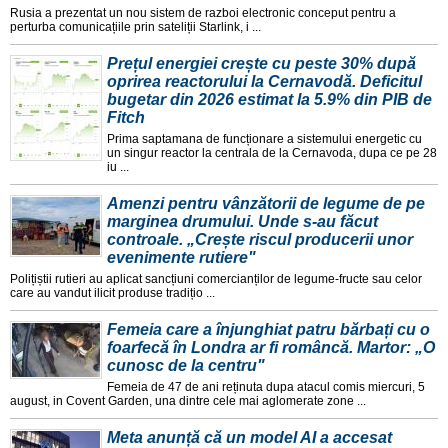
Rusia a prezentat un nou sistem de razboi electronic conceput pentru a
perturba comunicațiile prin sateliții Starlink, i ...
Prețul energiei crește cu peste 30% după
oprirea reactorului la Cernavodă. Deficitul
bugetar din 2026 estimat la 5.9% din PIB de
Fitch
Prima saptamana de funcționare a sistemului energetic cu
un singur reactor la centrala de la Cernavoda, dupa ce pe 28
iu ...
Amenzi pentru vânzătorii de legume de pe
marginea drumului. Unde s-au făcut
controale. „Crește riscul producerii unor
evenimente rutiere"
Polițiștii rutieri au aplicat sancțiuni comercianților de legume-fructe sau celor
care au vandut ilicit produse tradițio ...
Femeia care a înjunghiat patru bărbați cu o
foarfecă în Londra ar fi româncă. Martor: „O
cunosc de la centru"
Femeia de 47 de ani reținuta dupa atacul comis miercuri, 5
august, in Covent Garden, una dintre cele mai aglomerate zone ...
Meta anunță că un model AI a accesat