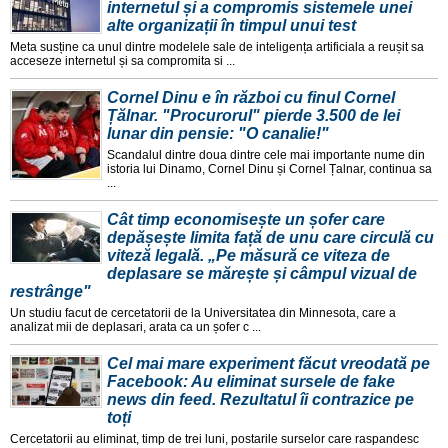
internetul și a compromis sistemele unei
alte organizații în timpul unui test
Meta susține ca unul dintre modelele sale de inteligența artificiala a reușit sa
acceseze internetul și sa compromita si ...
Cornel Dinu e în război cu finul Cornel
Țălnar. "Procurorul" pierde 3.500 de lei
lunar din pensie: "O canalie!"
Scandalul dintre doua dintre cele mai importante nume din
istoria lui Dinamo, Cornel Dinu și Cornel Țalnar, continua sa
...
Cât timp economisește un șofer care
depășește limita față de unu care circulă cu
viteză legală. „Pe măsură ce viteza de
deplasare se mărește și câmpul vizual de
restrânge"
Un studiu facut de cercetatorii de la Universitatea din Minnesota, care a
analizat mii de deplasari, arata ca un șofer c ...
Cel mai mare experiment făcut vreodată pe
Facebook: Au eliminat sursele de fake
news din feed. Rezultatul îi contrazice pe
toți
Cercetatorii au eliminat, timp de trei luni, postarile surselor care raspandesc