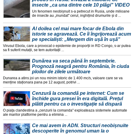
insecte „ca una dintre cele 10 plăgi" VIDEO
Un fenomen neobișnuit s-a petrecut in Rusia, unde milioane
de insecte au „inundat" cerul, inghițind drumurile și d ...
Al doilea cel mai mare focar de Ebola din
istorie se agravează. Ce îi îngrijorează acum
pe specialiști: „Mergem din ușă în ușă"
Virusul Ebola, care a provocat o epidemie de proporții in RD Congo, s-ar putea
sa fi suferit mutații, se tem autoritațil ...
Dunărea va seca până în septembrie.
Prognoză neagră pentru România, în ciuda
ploilor de zilele următoare
Dunarea a atins joi un nou minim istoric de 1.400 mc/s, valoare care se va
menține staționara pana pe 12 august, potrivi ...
Cenzură la comandă pe internet: Cum se
închide gura presei în era digitală. Prețul
plătit pentru ca o investigație să dispară
O piața clandestina a „cenzurii la comanda" exploateaza sistemele automate
ale marilor platforme pentru a elimina ...
Ce mai avem in ADN. Structuri neobișnuite
descoperite în genomul uman la o