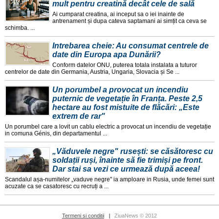
mult pentru creatină decât cele de sală
Ai cumparat creatina, ai inceput sa o iei inainte de
antrenament și dupa cateva saptamani ai simțit ca ceva se
schimba. ...
Intrebarea cheie: Au consumat centrele de
date din Europa apa Dunării?
Conform datelor ONU, puterea totala instalata a tuturor
centrelor de date din Germania, Austria, Ungaria, Slovacia și Se ...
Un porumbel a provocat un incendiu
puternic de vegetație în Franța. Peste 2,5
hectare au fost mistuite de flăcări: „Este
extrem de rar"
Un porumbel care a lovit un cablu electric a provocat un incendiu de vegetație
in comuna Génis, din departamentul ...
„Văduvele negre" rusești: se căsătoresc cu
soldații ruși, înainte să fie trimiși pe front.
Dar stai sa vezi ce urmează după aceea!
Scandalul așa-numitelor „vaduve negre" ia amploare in Rusia, unde femei sunt
acuzate ca se casatoresc cu recruți a ...
Termeni si conditii
ZiuaNews © 2012