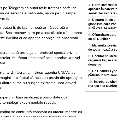
4.
Harta invaziei te
s pe Telegram că autoritățile tratează astfel de
aplicare în cateva z
mă de securitate națională, nu ca pe un simplu
serviciilor secrete
ormal.
5.
Discurs istoic al
globaliste care vor
 putea fi, de fapt, o nouă armă secretă a
Albă vrea sa reinst
ctat Beskrestnov, care pe această cale a îndemnat
6.
O întrebare care
orteze imediat orice apariție neobișnuită observată
de pe Dunăre?
7.
Mai multe previz
de tot urmează a se
 ucraineană are deja un protocol special privind
8.
Document: Medicii
ectelor zburătoare neidentificate, aprobat la nivel
organele lor, se ara
ară.
domeniu
9.
Dr. Heather Lyn
ortante din Ucraina, inclusiv agenția UNIAN, au
pătruns în simulare
imaginilor și faptul că acestea provin din operațiuni
10.
Intrebarea chei
a dintre surse nu susține existența unor dovezi
Europa apa Dunării
ă.
experții militari analizează posibilitatea ca
e tehnologii experimentale rusești.
 Ucraina se confruntă constant cu atacuri masive cu