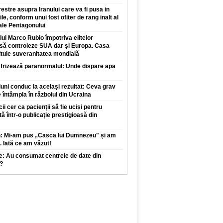
restre asupra Iranului care va fi pusa in
ile, conform unui fost ofiter de rang inalt al
 ale Pentagonului
 lui Marco Rubio împotriva elitelor
 să controleze SUA dar și Europa. Casa
ituie suveranitatea mondială
 frizează paranormalul: Unde dispare apa
iuni conduc la același rezultat: Ceva grav
 întâmpla în războiul din Ucraina
 cer ca pacienții să fie uciși pentru
tă într-o publicație prestigioasă din
n: Mi-am pus „Casca lui Dumnezeu" și am
. Iată ce am văzut!
e: Au consumat centrele de date din
?