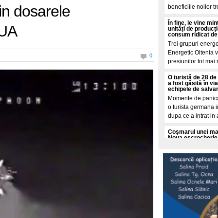
in dosarele
beneficiile noilor t
În fine, le vine m
SUA
unități de producț
consum ridicat de
Trei grupuri energ
Energetic Oltenia vo
0
presiunilor tot mai
O turistă de 28 de 
a fost găsită în v
echipele de salva
Momente de panica 
o turista germana i
dupa ce a intrat in
Coșmarul unei mame
Noua escrocherie 
O femeie din Buffal
coșmar crezand ca f
moarte. Totul a porn
Cât a costat-o pe 
„Dacă vă așteptaț
va fi"
O tanara romanca d
ce a dezvaluit o fa