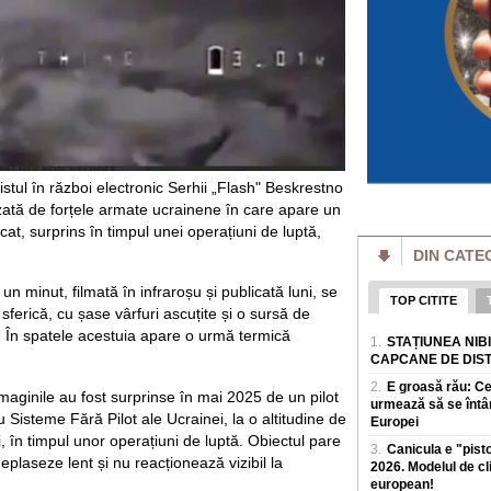
achite pentru o vizi
Bulgaria face mili
Ministrul de la So
România cumpără
Bulgaria face milio
de la Sofia se lau
masivBulgaria inre
România a câștigat
Inteligență Artific
listul în război electronic Serhii „Flash" Beskrestno
Cei opt elevi care
izată de forțele armate ucrainene în care apare un
Internationala de In
cat, surprins în timpul unei operațiuni de luptă,
perioada 2-8 augus
DIN CATE
Poți slăbi fără să
top. Mai explică c
un minut, filmată în infraroșu și publicată luni, se
slăbire
TOP CITITE
ferică, cu șase vârfuri ascuțite și o sursă de
Mulți oameni amana
u. În spatele acestuia apare o urmă termică
timp pentru sala s
1.
STAȚIUNEA NIB
Nutriționistul Tani
CAPCANE DE DIS
2.
E groasă rău: C
Explicația lui Flo
 imaginile au fost surprinse în mai 2025 de un pilot
urmează să se întâ
stadion: "Unii spu
u Sisteme Fără Pilot ale Ucrainei, la o altitudine de
plac băieții, de aia
Europei
 în timpul unor operațiuni de luptă. Obiectul pare
Florin Prunea (57 de
3.
Canicula e "pist
actual delegat UEFA
plaseze lent și nu reacționează vizibil la
2026. Modelul de c
pe rețelele de soci
european!