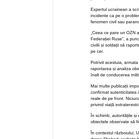
Expertul ucrainean a scri
incidente ca pe o proble
fenomen civil sau paran
„Ceea ce pare un OZN ar
Federației Ruse", a pun
civilii și soldații să rap
pe cer.
Potrivit acestuia, armata
raportarea și analiza obi
înalt de conducerea milit
Mai multe publicații imp
confirmat autenticitatea 
reale de pe front. Niciun
privind viață extraterestr
În schimb, autoritățile și 
obiectele observate să fi
În contextul războiului,