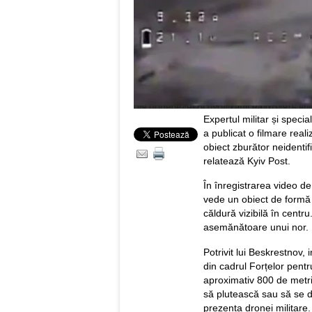
Expertul militar și specia
a publicat o filmare real
obiect zburător neidentifi
relatează Kyiv Post.
În înregistrarea video de 
vede un obiect de formă s
căldură vizibilă în centr
asemănătoare unui nor.
Potrivit lui Beskrestnov,
din cadrul Forțelor pentr
aproximativ 800 de metri,
să plutească sau să se de
prezența dronei militare.