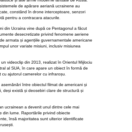
listice și alte arme moderne lansate de Rusia.
, sistemele de apărare aeriană ucrainene au
icate, constând în drone interceptoare, senzori
ptă pentru a contracara atacurile.
ni din Ucraina vine după ce Pentagonul a făcut
cumente desecretizate privind fenomene aeriene
e de armata și agențiile guvernamentale americane
timpul unor variate misiuni, inclusiv misiunea
 un videoclip din 2013, realizat în Orientul Mijlociu
l al SUA, în care apare un obiect în formă de
at cu ajutorul camerelor cu infraroșu.
 asemănări între obiectul filmat de americani și
, deși există și deosebiri clare de structură și
rian ucrainean a devenit unul dintre cele mai
e din lume. Raportările privind obiecte
nte, însă majoritatea sunt ulterior identificate
rusești.