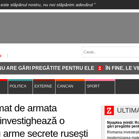
 este stăpânul nostru, nu noi stăpânim adevărul
”
 GĂRI PREGĂTITE PENTRU ELE
ÎN FINE, LE VINE M
POLITICA
EXTERNE
CANCAN
SPORT
lmat de armata
ULTIM
 investighează o
Noaptea minții: R
gări pregătite pen
u arme secrete rusești
Romania investește
modernizarea materi