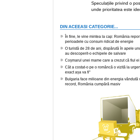
Speculațiile privind o pos
unde prioritatea este iden
DIN ACEEASI CATEGORIE...
În fine, le vine mintea la cap: România repor
perioadele cu consum ridicat de energie
O turistă de 28 de ani, dispărută în apele unui
au descoperit-o echipele de salvare
Coșmarul unei mame care a crezut că fiul ei 
Cât a costat-o pe o româncă o vizită la urge
exact așa va fi"
Bulgaria face milioane din energia vândută ve
record, România cumpără masiv