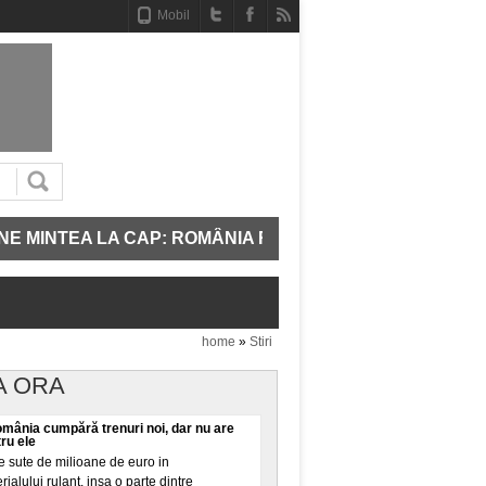
Mobil
INTEA LA CAP: ROMÂNIA REPORNEȘTE TREI UNITĂȚI D
home
»
Stiri
A ORA
omânia cumpără trenuri noi, dar nu are
tru ele
 sute de milioane de euro in
alului rulant, insa o parte dintre