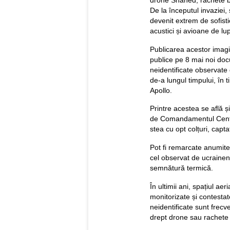
drone Shahed, rachete ba
De la începutul invaziei
devenit extrem de sofist
acustici și avioane de lu
Publicarea acestor imagi
publice pe 8 mai noi do
neidentificate observat
de-a lungul timpului, în 
Apollo.
Printre acestea se află și
de Comandamentul Centra
stea cu opt colțuri, capt
Pot fi remarcate anumite
cel observat de ucraineni
semnătură termică.
În ultimii ani, spațiul ae
monitorizate și contestat
neidentificate sunt frecve
drept drone sau rachete 