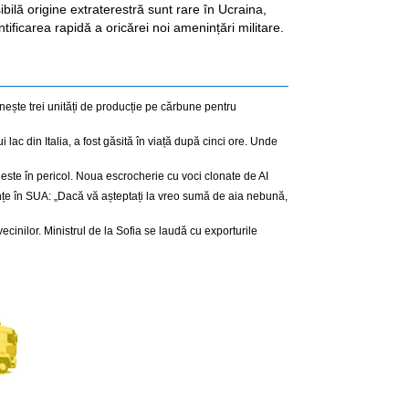
ibilă origine extraterestră sunt rare în Ucraina,
tificarea rapidă a oricărei noi amenințări militare.
nește trei unități de producție pe cărbune pentru
 lac din Italia, a fost găsită în viață după cinci ore. Unde
este în pericol. Noua escrocherie cu voci clonate de AI
nțe în SUA: „Dacă vă așteptați la vreo sumă de aia nebună,
cinilor. Ministrul de la Sofia se laudă cu exporturile