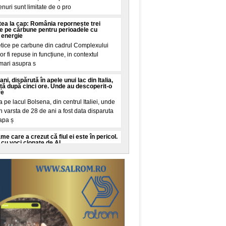
renuri sunt limitate de o pro
intea la cap: România repornește trei
ie pe cărbune pentru perioadele cu
 energie
etice pe carbune din cadrul Complexului
r fi repuse in funcțiune, in contextul
 mari asupra s
ani, dispărută în apele unui lac din Italia,
iață după cinci ore. Unde au descoperit-o
re
pe lacul Bolsena, din centrul Italiei, unde
n varsta de 28 de ani a fost data disparuta
 apa ș
 care a crezut că fiul ei este în pericol.
cu voci clonate de AI
o, New York, a trait cateva minute de
iul ei in varsta de 16 ani este in pericol de
it de la
o româncă o vizită la urgențe în SUA:
i la vreo sumă de aia nebună, exact așa
in SUA a starnit dezbateri pe TikTok dupa
ctura neașteptata pe care va trebui sa o