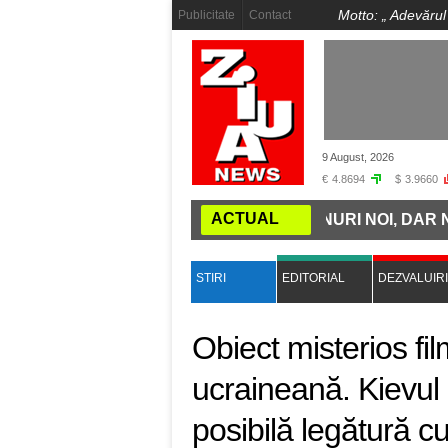
Motto: „
Adevărul
Publicitate
Contact
9 August, 2026
€
4.8694
$
3.9660
ACTUAL
MINȚII: ROMÂNIA CUMPĂRĂ TRENURI NOI, DAR NU ARE
STIRI
EDITORIAL
DEZVALUIRI
Obiect misterios fi
ucraineană. Kievul
posibilă legătură c