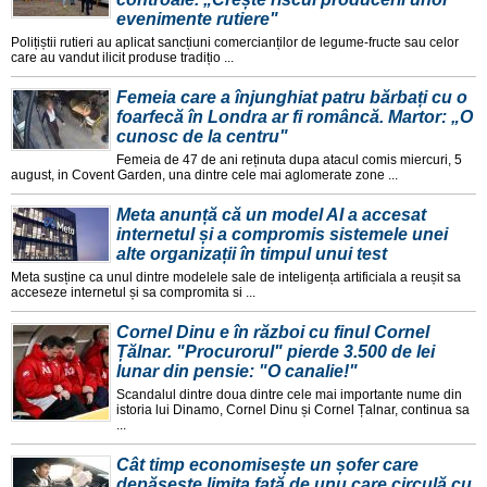
evenimente rutiere"
Polițiștii rutieri au aplicat sancțiuni comercianților de legume-fructe sau celor
care au vandut ilicit produse tradițio ...
Femeia care a înjunghiat patru bărbați cu o
foarfecă în Londra ar fi româncă. Martor: „O
cunosc de la centru"
Femeia de 47 de ani reținuta dupa atacul comis miercuri, 5
august, in Covent Garden, una dintre cele mai aglomerate zone ...
Meta anunță că un model AI a accesat
internetul și a compromis sistemele unei
alte organizații în timpul unui test
Meta susține ca unul dintre modelele sale de inteligența artificiala a reușit sa
acceseze internetul și sa compromita si ...
Cornel Dinu e în război cu finul Cornel
Țălnar. "Procurorul" pierde 3.500 de lei
lunar din pensie: "O canalie!"
Scandalul dintre doua dintre cele mai importante nume din
istoria lui Dinamo, Cornel Dinu și Cornel Țalnar, continua sa
...
Cât timp economisește un șofer care
depășește limita față de unu care circulă cu