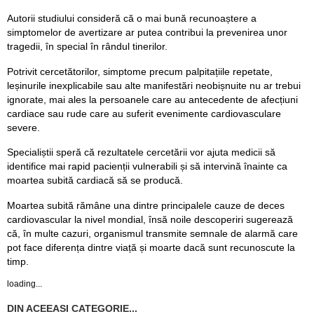
Autorii studiului consideră că o mai bună recunoaștere a
simptomelor de avertizare ar putea contribui la prevenirea unor
tragedii, în special în rândul tinerilor.
Potrivit cercetătorilor, simptome precum palpitațiile repetate,
leșinurile inexplicabile sau alte manifestări neobișnuite nu ar trebui
ignorate, mai ales la persoanele care au antecedente de afecțiuni
cardiace sau rude care au suferit evenimente cardiovasculare
severe.
Specialiștii speră că rezultatele cercetării vor ajuta medicii să
identifice mai rapid pacienții vulnerabili și să intervină înainte ca
moartea subită cardiacă să se producă.
Moartea subită rămâne una dintre principalele cauze de deces
cardiovascular la nivel mondial, însă noile descoperiri sugerează
că, în multe cazuri, organismul transmite semnale de alarmă care
pot face diferența dintre viață și moarte dacă sunt recunoscute la
timp.
loading...
DIN ACEEASI CATEGORIE...