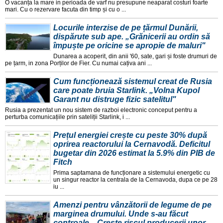
O vacanța la mare in perioada de varf nu presupune neaparat costuri foarte
mari. Cu o rezervare facuta din timp și cu o ...
Locurile interzise de pe țărmul Dunării,
dispărute sub ape. „Grănicerii au ordin să
împuște pe oricine se apropie de maluri"
Dunarea a acoperit, din anii '60, sate, gari și foste drumuri de
pe țarm, in zona Porților de Fier. Cu numai cațiva ani ...
Cum funcționează sistemul creat de Rusia
care poate bruia Starlink. „Volna Kupol
Garant nu distruge fizic satelitul"
Rusia a prezentat un nou sistem de razboi electronic conceput pentru a
perturba comunicațiile prin sateliții Starlink, i ...
Prețul energiei crește cu peste 30% după
oprirea reactorului la Cernavodă. Deficitul
bugetar din 2026 estimat la 5.9% din PIB de
Fitch
Prima saptamana de funcționare a sistemului energetic cu
un singur reactor la centrala de la Cernavoda, dupa ce pe 28
iu ...
Amenzi pentru vânzătorii de legume de pe
marginea drumului. Unde s-au făcut
controale. „Crește riscul producerii unor