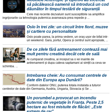
să păcălească oamenii să introducă un cod
dăunător în timpul testării de siguranță
Cele mai recente dezvaluiri sunt susceptibile sa amplifice
ingrijorarile ca tehnologia puternica avanseaza prea repede p ...
Oslo în trei zile: un circuit între fiord, muzee
și cartiere cu personalitate
Oslo poate parea, la prima vedere, un oraș ușor de bifat intr-
un weekend. Gara, portul, Opera și centrul sunt apropiate, ...
De ce zilele fără antrenament contează mai
mult pentru creatină decât cele de sală
Ai cumparat creatina, ai inceput sa o iei inainte de
antrenament și dupa cateva saptamani ai simțit ca ceva se
schimba. ...
Intrebarea cheie: Au consumat centrele de
date din Europa apa Dunării?
Conform datelor ONU, puterea totala instalata a tuturor
centrelor de date din Germania, Austria, Ungaria, Slovacia și Se ...
Un porumbel a provocat un incendiu
puternic de vegetație în Franța. Peste 2,5
hectare au fost mistuite de flăcări: „Este
extrem de rar"