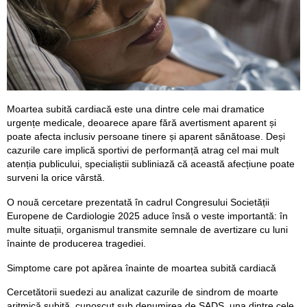
Moartea subită cardiacă este una dintre cele mai dramatice
urgențe medicale, deoarece apare fără avertisment aparent și
poate afecta inclusiv persoane tinere și aparent sănătoase. Deși
cazurile care implică sportivi de performanță atrag cel mai mult
atenția publicului, specialiștii subliniază că această afecțiune poate
surveni la orice vârstă.
O nouă cercetare prezentată în cadrul Congresului Societății
Europene de Cardiologie 2025 aduce însă o veste importantă: în
multe situații, organismul transmite semnale de avertizare cu luni
înainte de producerea tragediei.
Simptome care pot apărea înainte de moartea subită cardiacă
Cercetătorii suedezi au analizat cazurile de sindrom de moarte
aritmică subită, cunoscut sub denumirea de SADS, una dintre cele