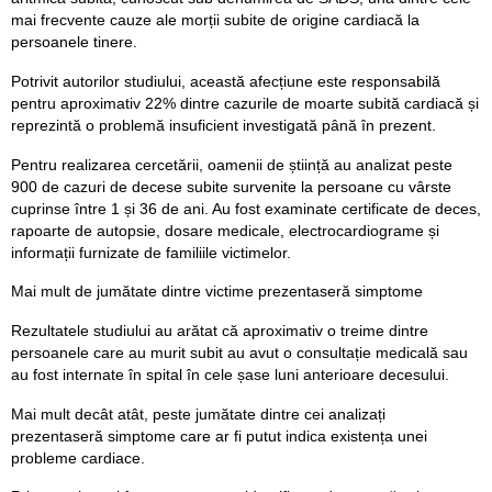
mai frecvente cauze ale morții subite de origine cardiacă la
persoanele tinere.
Potrivit autorilor studiului, această afecțiune este responsabilă
pentru aproximativ 22% dintre cazurile de moarte subită cardiacă și
reprezintă o problemă insuficient investigată până în prezent.
Pentru realizarea cercetării, oamenii de știință au analizat peste
900 de cazuri de decese subite survenite la persoane cu vârste
cuprinse între 1 și 36 de ani. Au fost examinate certificate de deces,
rapoarte de autopsie, dosare medicale, electrocardiograme și
informații furnizate de familiile victimelor.
Mai mult de jumătate dintre victime prezentaseră simptome
Rezultatele studiului au arătat că aproximativ o treime dintre
persoanele care au murit subit au avut o consultație medicală sau
au fost internate în spital în cele șase luni anterioare decesului.
Mai mult decât atât, peste jumătate dintre cei analizați
prezentaseră simptome care ar fi putut indica existența unei
probleme cardiace.