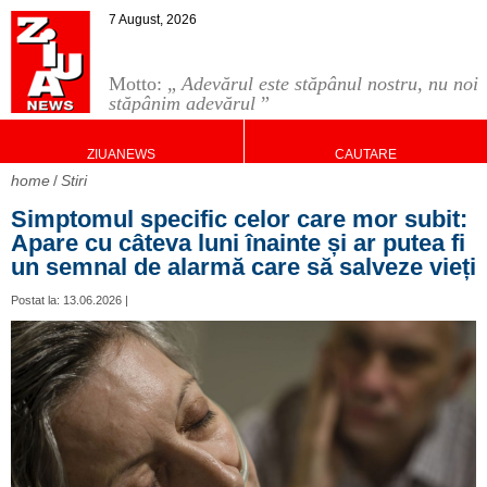
7 August, 2026
Motto: „
Adevărul este stăpânul nostru, nu noi
stăpânim adevărul
”
ZIUANEWS
CAUTARE
home
Stiri
Simptomul specific celor care mor subit:
Apare cu câteva luni înainte și ar putea fi
un semnal de alarmă care să salveze vieți
Postat la: 13.06.2026 |