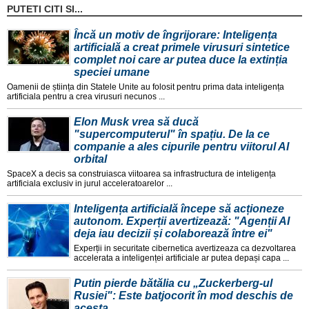
PUTETI CITI SI...
Încă un motiv de îngrijorare: Inteligența
artificială a creat primele virusuri sintetice
complet noi care ar putea duce la extinția
speciei umane
Oamenii de știința din Statele Unite au folosit pentru prima data inteligența
artificiala pentru a crea virusuri necunos ...
Elon Musk vrea să ducă
"supercomputerul" în spațiu. De la ce
companie a ales cipurile pentru viitorul AI
orbital
SpaceX a decis sa construiasca viitoarea sa infrastructura de inteligența
artificiala exclusiv in jurul acceleratoarelor ...
Inteligența artificială începe să acționeze
autonom. Experții avertizează: "Agenții AI
deja iau decizii și colaborează între ei"
Experții in securitate cibernetica avertizeaza ca dezvoltarea
accelerata a inteligenței artificiale ar putea depași capa ...
Putin pierde bătălia cu „Zuckerberg-ul
Rusiei": Este batjocorit în mod deschis de
acesta