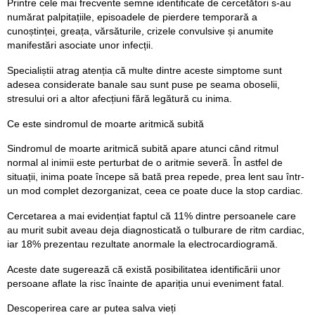
Printre cele mai frecvente semne identificate de cercetători s-au
numărat palpitațiile, episoadele de pierdere temporară a
cunoștinței, greața, vărsăturile, crizele convulsive și anumite
manifestări asociate unor infecții.
Specialiștii atrag atenția că multe dintre aceste simptome sunt
adesea considerate banale sau sunt puse pe seama oboselii,
stresului ori a altor afecțiuni fără legătură cu inima.
Ce este sindromul de moarte aritmică subită
Sindromul de moarte aritmică subită apare atunci când ritmul
normal al inimii este perturbat de o aritmie severă. În astfel de
situații, inima poate începe să bată prea repede, prea lent sau într-
un mod complet dezorganizat, ceea ce poate duce la stop cardiac.
Cercetarea a mai evidențiat faptul că 11% dintre persoanele care
au murit subit aveau deja diagnosticată o tulburare de ritm cardiac,
iar 18% prezentau rezultate anormale la electrocardiogramă.
Aceste date sugerează că există posibilitatea identificării unor
persoane aflate la risc înainte de apariția unui eveniment fatal.
Descoperirea care ar putea salva vieți