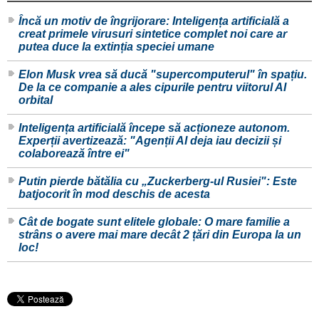
Încă un motiv de îngrijorare: Inteligența artificială a
creat primele virusuri sintetice complet noi care ar
putea duce la extinția speciei umane
Elon Musk vrea să ducă "supercomputerul" în spațiu.
De la ce companie a ales cipurile pentru viitorul AI
orbital
Inteligența artificială începe să acționeze autonom.
Experții avertizează: "Agenții AI deja iau decizii și
colaborează între ei"
Putin pierde bătălia cu „Zuckerberg-ul Rusiei": Este
batjocorit în mod deschis de acesta
Cât de bogate sunt elitele globale: O mare familie a
strâns o avere mai mare decât 2 țări din Europa la un
loc!