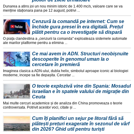
Dunarea a atins joi un nou minim istoric de 1.400 mc/s, valoare care se va
menține staționara pana pe 12 august, potrivi ...
Cenzură la comandă pe internet: Cum se
închide gura presei în era digitală. Prețul
plătit pentru ca o investigație să dispară
O piața clandestina a „cenzurii la comanda" exploateaza sistemele automate
ale marilor platforme pentru a elimina ...
Ce mai avem in ADN. Structuri neobișnuite
descoperite în genomul uman la o
cercetare în premieră
Imaginea clasica a ADN-ului, dubla helix, simbolul aproape iconic al biologiei
moderne, incepe sa fie depașita. Cercetar ...
O teorie explozivă vine din Spania: Mosadul
israelian e în spatele valului de migrație din
Ceuta
Mai multe cercuri academice și de analiza din China promoveaza o teorie
controversata. Potrivit acestor voci, citate și ...
Cum îți planifici un sejur pe litoral fără să
plătești prețuri exagerate în sezonul de vârf
din 2026? Ghid util pentru turiști