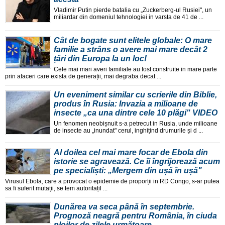
Vladimir Putin pierde batalia cu „Zuckerberg-ul Rusiei", un
miliardar din domeniul tehnologiei in varsta de 41 de ...
Cât de bogate sunt elitele globale: O mare
familie a strâns o avere mai mare decât 2
țări din Europa la un loc!
Cele mai mari averi familiale au fost construite in mare parte
prin afaceri care exista de generații, mai degraba decat ...
Un eveniment similar cu scrierile din Biblie,
produs în Rusia: Invazia a milioane de
insecte „ca una dintre cele 10 plăgi" VIDEO
Un fenomen neobișnuit s-a petrecut in Rusia, unde milioane
de insecte au „inundat" cerul, inghițind drumurile și d ...
Al doilea cel mai mare focar de Ebola din
istorie se agravează. Ce îi îngrijorează acum
pe specialiști: „Mergem din ușă în ușă"
Virusul Ebola, care a provocat o epidemie de proporții in RD Congo, s-ar putea
sa fi suferit mutații, se tem autoritațil ...
Dunărea va seca până în septembrie.
Prognoză neagră pentru România, în ciuda
ploilor de zilele următoare