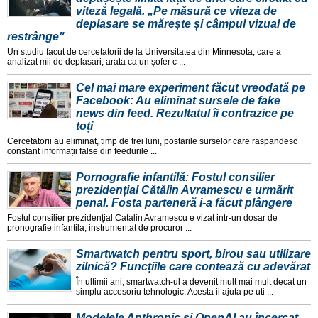
viteză legală. „Pe măsură ce viteza de
deplasare se mărește și câmpul vizual de
restrânge"
Un studiu facut de cercetatorii de la Universitatea din Minnesota, care a
analizat mii de deplasari, arata ca un șofer c ...
Cel mai mare experiment făcut vreodată pe
Facebook: Au eliminat sursele de fake
news din feed. Rezultatul îi contrazice pe
toți
Cercetatorii au eliminat, timp de trei luni, postarile surselor care raspandesc
constant informații false din feedurile ...
Pornografie infantilă: Fostul consilier
prezidențial Cătălin Avramescu e urmărit
penal. Fosta parteneră i-a făcut plângere
Fostul consilier prezidențial Catalin Avramescu e vizat intr-un dosar de
pronografie infantila, instrumentat de procuror ...
Smartwatch pentru sport, birou sau utilizare
zilnică? Funcțiile care contează cu adevărat
În ultimii ani, smartwatch-ul a devenit mult mai mult decat un
simplu accesoriu tehnologic. Acesta ii ajuta pe uti ...
Modelele Anthropic și OpenAI au încercat