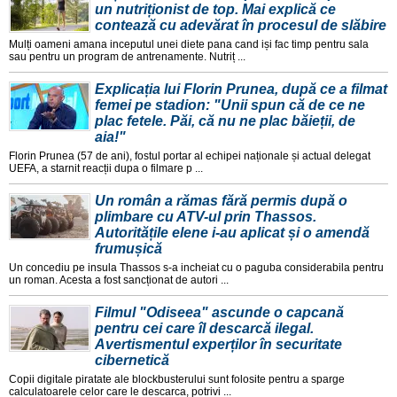
un nutriționist de top. Mai explică ce
contează cu adevărat în procesul de slăbire
Mulți oameni amana inceputul unei diete pana cand iși fac timp pentru sala
sau pentru un program de antrenamente. Nutriț ...
Explicația lui Florin Prunea, după ce a filmat
femei pe stadion: "Unii spun că de ce ne
plac fetele. Păi, că nu ne plac băieții, de
aia!"
Florin Prunea (57 de ani), fostul portar al echipei naționale și actual delegat
UEFA, a starnit reacții dupa o filmare p ...
Un român a rămas fără permis după o
plimbare cu ATV-ul prin Thassos.
Autoritățile elene i-au aplicat și o amendă
frumușică
Un concediu pe insula Thassos s-a incheiat cu o paguba considerabila pentru
un roman. Acesta a fost sancționat de autori ...
Filmul "Odiseea" ascunde o capcană
pentru cei care îl descarcă ilegal.
Avertismentul experților în securitate
cibernetică
Copii digitale piratate ale blockbusterului sunt folosite pentru a sparge
calculatoarele celor care le descarca, potrivi ...