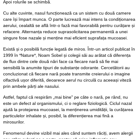
Apoi rolurile se schimbă.
Cu alte cuvinte, nasul funcționează ca un sistem cu două camere
care își împart munca. O parte lucrează mai intens la condiționarea
aerului, cealaltă se află într-o fază mai favorabilă pentru curățare și
refacere. Alternanța reduce suprasolicitarea permanentă a unei
singure fose nazale și menține mai eficient suprafața mucoasei.
Există și o posibilă funcție legată de miros. Într-un articol publicat în
1999 în *Nature*, Noam Sobel și colegii săi au arătat că diferența
de flux dintre cele două nări face ca fiecare nară să fie mai
sensibilă la anumite tipuri de substanțe odorante. Cercetătorii au
concluzionat că fiecare nară poate transmite creierului o imagine
olfactivă ușor diferită, deoarece aerul nu circulă cu aceeași viteză
prin ambele părți ale nasului.
Astfel, faptul că respirăm „mai bine" pe câte o nară, pe rând, nu
este un defect al organismului, ci o reglare fiziologică. Ciclul nazal
ajută la protejarea mucoasei, la menținerea umidității, la curățarea
particulelor inhalate și, posibil, la diferențierea mai fină a
mirosurilor.
Fenomenul devine vizibil mai ales când suntem răciți, avem alergii