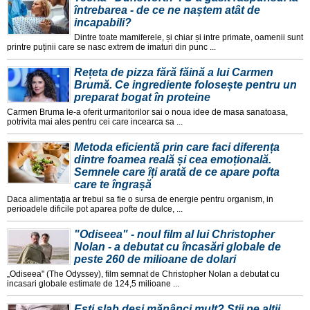
întrebarea - de ce ne naștem atât de
incapabili?
Dintre toate mamiferele, și chiar și intre primate, oamenii sunt
printre puținii care se nasc extrem de imaturi din punc ...
Rețeta de pizza fără făină a lui Carmen
Brumă. Ce ingrediente folosește pentru un
preparat bogat în proteine
Carmen Bruma le-a oferit urmaritorilor sai o noua idee de masa sanatoasa,
potrivita mai ales pentru cei care incearca sa ...
Metoda eficientă prin care faci diferența
dintre foamea reală și cea emoțională.
Semnele care îți arată de ce apare pofta
care te îngrașă
Daca alimentația ar trebui sa fie o sursa de energie pentru organism, in
perioadele dificile pot aparea pofte de dulce, ...
"Odiseea" - noul film al lui Christopher
Nolan - a debutat cu încasări globale de
peste 260 de milioane de dolari
„Odiseea" (The Odyssey), film semnat de Christopher Nolan a debutat cu
incasari globale estimate de 124,5 milioane ...
Ești slab deși mănânci mult? Știi pe alții