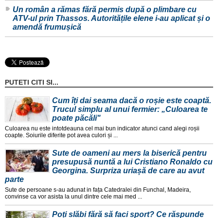
Un român a rămas fără permis după o plimbare cu
ATV-ul prin Thassos. Autoritățile elene i-au aplicat și o
amendă frumușică
PUTETI CITI SI...
Cum îți dai seama dacă o roșie este coaptă.
Trucul simplu al unui fermier: „Culoarea te
poate păcăli"
Culoarea nu este intotdeauna cel mai bun indicator atunci cand alegi roșii
coapte. Soiurile diferite pot avea culori și ...
Sute de oameni au mers la biserică pentru
presupusă nuntă a lui Cristiano Ronaldo cu
Georgina. Surpriza uriașă de care au avut
parte
Sute de persoane s-au adunat in fața Catedralei din Funchal, Madeira,
convinse ca vor asista la unul dintre cele mai med ...
Poți slăbi fără să faci sport? Ce răspunde