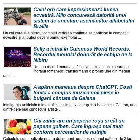
Calul orb care impresionează lumea
ecvestră. Milo concurează datorită unui
sistem de orientare asemănător alfabetului
Braille
Un cal care și-a pierdut complet vederea continua sa participe la competiții
ecvestre și ar putea deveni primul exemplar ...
Selly a intrat în Guinness World Records.
Recordul mondial doborât de echipa de la
Nibiru
Un nou record mondial a fost stabilit in aceasta seara pe
litoralul romanesc, transformand o promisiune din mediul
onlin ...
A apărut maneaua despre ChatGPT. Costi
Ioniță a compus muzica noii piese în
bulgară cântate de Galena
Inteligența artificiala a intrat oficial și in muzica pop-folk balcanica. Galena, una
dintre cele mai cunoscute artiste ...
Cât zahăr are un pepene roșu și cât un
pepene galben. Care îngrașă mai mult
conform cercetarilor de nutriție
Calculele sunt realizate pentru doi pepeni, unul roșu și unul galben, de 3 kg