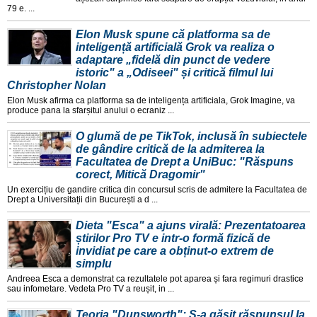
79 e. ...
Elon Musk spune că platforma sa de
inteligență artificială Grok va realiza o
adaptare „fidelă din punct de vedere
istoric" a „Odiseei" și critică filmul lui
Christopher Nolan
Elon Musk afirma ca platforma sa de inteligența artificiala, Grok Imagine, va
produce pana la sfarșitul anului o ecraniz ...
O glumă de pe TikTok, inclusă în subiectele
de gândire critică de la admiterea la
Facultatea de Drept a UniBuc: "Răspuns
corect, Mitică Dragomir"
Un exercițiu de gandire critica din concursul scris de admitere la Facultatea de
Drept a Universitații din București a d ...
Dieta "Esca" a ajuns virală: Prezentatoarea
știrilor Pro TV e intr-o formă fizică de
invidiat pe care a obținut-o extrem de
simplu
Andreea Esca a demonstrat ca rezultatele pot aparea și fara regimuri drastice
sau infometare. Vedeta Pro TV a reușit, in ...
Teoria "Dunsworth": S-a găsit răspunsul la