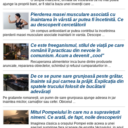
ajunge la propriii bani, ar fi stat la baza unei invenții care ...
Pierderea masei musculare asociată cu
înaintarea în vârstă ar putea fi încetinită. Ce
au descoperit cercetătorii
Un compus antioxidant ar putea contribui la incetinirea
pierderii masei musculare asociate inaintarii in varsta. Descope ...
Ce este freeganismul, stilul de viață pe care
românii îl practicau din nevoie în
comunism. Acum a devenit „cool"
Recuperarea alimentelor inca bune dintre produsele
aruncate, repararea obiectelor, schimbul și refuzul cumparaturilor in ...
De ce se pune sare grunjoasă peste grătar,
înainte să pui carnea la prăjit. Explicația din
spatele trucului folosit de bucătarii
adevărați
Pe gratarele romanești, un pumn de sare grunjoasa ajunge adesea in jar
inaintea micilor, carnaților sau cefei. Obiceiul ...
Mitul Pompeiului în care nu a supraviețuit
nimeni. Ce arată, de fapt, noile descoperiri
Imaginea clasica a orașului Pompei este aceea a unei
așezari surprinse fara scapare de erupția Vezuviului, in anul