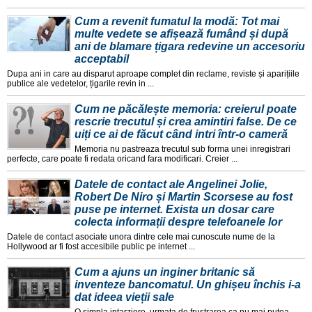
Cum a revenit fumatul la modă: Tot mai
multe vedete se afișează fumând și după
ani de blamare țigara redevine un accesoriu
acceptabil
Dupa ani in care au disparut aproape complet din reclame, reviste și aparițiile
publice ale vedetelor, țigarile revin in ...
Cum ne păcălește memoria: creierul poate
rescrie trecutul și crea amintiri false. De ce
uiți ce ai de făcut când intri într-o cameră
Memoria nu pastreaza trecutul sub forma unei inregistrari
perfecte, care poate fi redata oricand fara modificari. Creier ...
Datele de contact ale Angelinei Jolie,
Robert De Niro și Martin Scorsese au fost
puse pe internet. Exista un dosar care
colecta informații despre telefoanele lor
Datele de contact asociate unora dintre cele mai cunoscute nume de la
Hollywood ar fi fost accesibile public pe internet ...
Cum a ajuns un inginer britanic să
inventeze bancomatul. Un ghișeu închis i-a
dat ideea vieții sale
O simpla intarziere, urmata de frustrarea ca nu mai putea