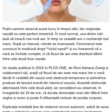
Puțini oameni observă acest lucru în timpul zilei, dar respirația
nazală nu este perfect simetrică. În mod normal, una dintre nări
lasă să treacă mai mult aer, în timp ce cealaltă are o rezistență mai
mare. După un interval, rolurile se inversează. Fenomenul este
cunoscut în medicină drept **ciclul nazal** și nu înseamnă că o
nară se închide complet, ci că fluxul de aer este distribuit diferit
între cele două fose nazale.
Un studiu publicat în 2016 în PLOS ONE, de Roni Kahana-Zweig și
colaboratorii săi, arată că fluxul de aer este mai mare într-o nară
decât în cealaltă din cauza unei obstrucții temporare și asimetrice
produse de țesutul erectil din interiorul nasului. Această obstrucție
alternează între cele două părți, iar cercetătorii au observat, în
înregistrări de 24 de ore, că durata dominației unei nări diferă între
veghe și somn și poate fi influențată inclusiv de poziția corpului.
Explicația imediată ține de sistemul nervos autonom, adică de acea
parte a sistemului nervos care controlează procese involuntare