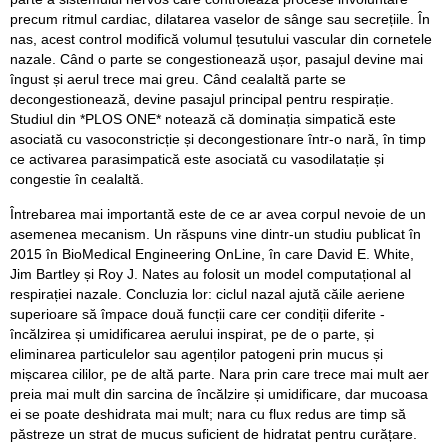
precum ritmul cardiac, dilatarea vaselor de sânge sau secrețiile. În
nas, acest control modifică volumul țesutului vascular din cornetele
nazale. Când o parte se congestionează ușor, pasajul devine mai
îngust și aerul trece mai greu. Când cealaltă parte se
decongestionează, devine pasajul principal pentru respirație.
Studiul din *PLOS ONE* notează că dominația simpatică este
asociată cu vasoconstricție și decongestionare într-o nară, în timp
ce activarea parasimpatică este asociată cu vasodilatație și
congestie în cealaltă.
Întrebarea mai importantă este de ce ar avea corpul nevoie de un
asemenea mecanism. Un răspuns vine dintr-un studiu publicat în
2015 în BioMedical Engineering OnLine, în care David E. White,
Jim Bartley și Roy J. Nates au folosit un model computațional al
respirației nazale. Concluzia lor: ciclul nazal ajută căile aeriene
superioare să împace două funcții care cer condiții diferite -
încălzirea și umidificarea aerului inspirat, pe de o parte, și
eliminarea particulelor sau agenților patogeni prin mucus și
mișcarea cililor, pe de altă parte. Nara prin care trece mai mult aer
preia mai mult din sarcina de încălzire și umidificare, dar mucoasa
ei se poate deshidrata mai mult; nara cu flux redus are timp să
păstreze un strat de mucus suficient de hidratat pentru curățare.