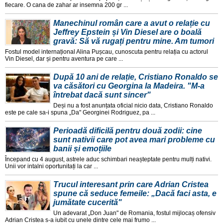
fiecare. O cana de zahar ar insemna 200 gr ...
Manechinul român care a avut o relație cu
Jeffrey Epstein și Vin Diesel are o boală
gravă: Să vă rugați pentru mine. Am tumori
Fostul model internațional Alina Pușcau, cunoscuta pentru relația cu actorul
Vin Diesel, dar și pentru aventura pe care ...
După 10 ani de relație, Cristiano Ronaldo se
va căsători cu Georgina la Madeira. "M-a
întrebat dacă sunt sincer"
Deși nu a fost anunțata oficial nicio data, Cristiano Ronaldo
este pe cale sa-i spuna „Da" Georginei Rodriguez, pa ...
Perioadă dificilă pentru două zodii: cine
sunt nativii care pot avea mari probleme cu
banii și emoțiile
Începand cu 4 august, astrele aduc schimbari neașteptate pentru mulți nativi.
Unii vor intalni oportunitați la car ...
Trucul interesant prin care Adrian Cristea
spune că seduce femeile: „Dacă faci asta, e
jumătate cucerită"
Un adevarat „Don Juan" de Romania, fostul mijlocaș ofensiv
Adrian Cristea s-a iubit cu unele dintre cele mai frumo ...