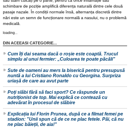
sau stăm culcați pe o parte, pentru că orice inflamație sau
schimbare de poziție amplifică diferența naturală dintre cele două
pasaje nazale. În condiții normale însă, alternanța discretă dintre
nări este un semn de funcționare normală a nasului, nu o problemă
medicală.
loading...
DIN ACEEASI CATEGORIE...
Cum îți dai seama dacă o roșie este coaptă. Trucul
simplu al unui fermier: „Culoarea te poate păcăli"
Sute de oameni au mers la biserică pentru presupusă
nuntă a lui Cristiano Ronaldo cu Georgina. Surpriza
uriașă de care au avut parte
Poți slăbi fără să faci sport? Ce răspunde un
nutriționist de top. Mai explică ce contează cu
adevărat în procesul de slăbire
Explicația lui Florin Prunea, după ce a filmat femei pe
stadion: "Unii spun că de ce ne plac fetele. Păi, că nu
ne plac băieții, de aia!"