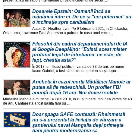
prezentat azi un raport intermediar privind incidentul de secur ...
Dosarele Epstein: Oamenii încă se
mănâncă între ei. De ce și "cei puternici" au
o înclinație spre canibalism
Autor: Dr. Heather Lynn Pe 9 februarie 2021, in Chickasha,
Oklahoma, Lawrence Paul Anderson a patruns in casa unei vecin ...
Filosoful din cadrul departamentului de IA
al Google DeepMind: "Există acest mister
profund legat de întrebarea: ce este, de
fapt, chestia asta?"
În 2017, un filosof politic in varsta de 33 de ani, pe nume
Iason Gabriel, a fost sfatuit de un prieten sa-și depu ...
Ancheta în cazul morții Mădălinei Manole ar
putea să fie redeschisă. Un profiler FBI
anunță după 16 ani: Noi dovezi solide
Madalina Manole a murit pe 14 iulie 2010, in ziua in care implinea varsta de 43
de ani. Cantareața a fost gasita fara su ...
Doar șpaga SAFE contează: Rheinmetall
nu s-a prezentat la licitaţia de vânzare a
şantierului naval Mangalia deşi primeşte
bani pentru modernizarea sa