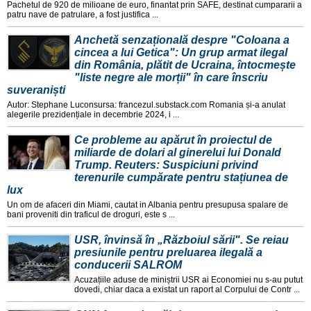
Pachetul de 920 de milioane de euro, finantat prin SAFE, destinat cumpararii a
patru nave de patrulare, a fost justifica ...
Anchetă senzațională despre "Coloana a
cincea a lui Getica": Un grup armat ilegal
din România, plătit de Ucraina, întocmește
"liste negre ale morții" în care înscriu
suveraniști
Autor: Stephane Luconsursa: francezul.substack.com Romania și-a anulat
alegerile prezidențiale in decembrie 2024, i ...
Ce probleme au apărut în proiectul de
miliarde de dolari al ginerelui lui Donald
Trump. Reuters: Suspiciuni privind
terenurile cumpărate pentru stațiunea de
lux
Un om de afaceri din Miami, cautat in Albania pentru presupusa spalare de
bani proveniti din traficul de droguri, este s ...
USR, învinsă în „Războiul sării". Se reiau
presiunile pentru preluarea ilegală a
conducerii SALROM
Acuzațiile aduse de miniștrii USR ai Economiei nu s-au putut
dovedi, chiar daca a existat un raport al Corpului de Contr ...