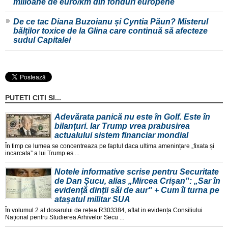
milioane de euro/km din fonduri europene
De ce tac Diana Buzoianu și Cyntia Păun? Misterul
bălților toxice de la Glina care continuă să afecteze
sudul Capitalei
PUTETI CITI SI...
Adevărata panică nu este în Golf. Este în
bilanțuri. Iar Trump vrea prabusirea
actualului sistem financiar mondial
În timp ce lumea se concentreaza pe faptul daca ultima amenințare „fixata și
incarcata” a lui Trump es ...
Notele informative scrise pentru Securitate
de Dan Șucu, alias „Mircea Crișan": „Sar în
evidență dinții săi de aur" + Cum îl turna pe
atașatul militar SUA
În volumul 2 al dosarului de rețea R303384, aflat in evidența Consiliului
Național pentru Studierea Arhivelor Secu ...