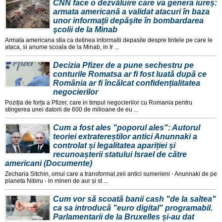
CNN face o dezvăluire care va genera iureș:
armata americană a validat atacuri în baza
unor informaţii depăşite în bombardarea
şcolii de la Minab
Armata americana stia ca detinea informatii depasite despre tintele pe care le
ataca, si anume scoala de la Minab, in Ir ...
Decizia Pfizer de a pune sechestru pe
conturile Romatsa ar fi fost luată după ce
România ar fi încălcat confidențialitatea
negocierilor
Poziția de forța a Pfizer, care in timpul negocierilor cu Romania pentru
stingerea unei datorii de 600 de milioane de eu ...
Cum a fost ales "poporul ales": Autorul
teoriei extratereștilor antici Anunnaki a
controlat și legalitatea apariției și
recunoașterii statului Israel de către
americani (Documente)
Zecharia Sitchin, omul care a transformat zeii antici sumerieni - Anunnaki de pe
planeta Nibiru - in mineri de aur și st ...
Cum vor să scoată banii cash "de la saltea"
ca sa introducă "euro digital" programabil.
Parlamentarii de la Bruxelles și-au dat