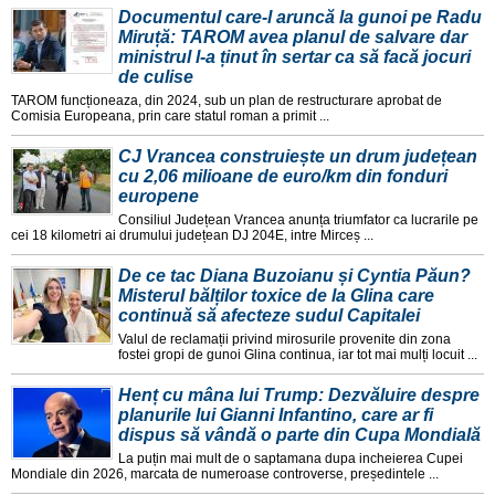
Documentul care-l aruncă la gunoi pe Radu
Miruță: TAROM avea planul de salvare dar
ministrul l-a ținut în sertar ca să facă jocuri
de culise
TAROM funcționeaza, din 2024, sub un plan de restructurare aprobat de
Comisia Europeana, prin care statul roman a primit ...
CJ Vrancea construiește un drum județean
cu 2,06 milioane de euro/km din fonduri
europene
Consiliul Județean Vrancea anunța triumfator ca lucrarile pe
cei 18 kilometri ai drumului județean DJ 204E, intre Mirceș ...
De ce tac Diana Buzoianu și Cyntia Păun?
Misterul bălților toxice de la Glina care
continuă să afecteze sudul Capitalei
Valul de reclamații privind mirosurile provenite din zona
fostei gropi de gunoi Glina continua, iar tot mai mulți locuit ...
Henț cu mâna lui Trump: Dezvăluire despre
planurile lui Gianni Infantino, care ar fi
dispus să vândă o parte din Cupa Mondială
La puțin mai mult de o saptamana dupa incheierea Cupei
Mondiale din 2026, marcata de numeroase controverse, președintele ...