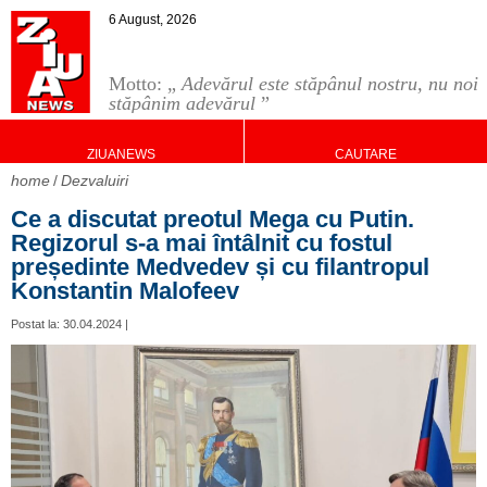
6 August, 2026
Motto: „
Adevărul este stăpânul nostru, nu noi
stăpânim adevărul
”
ZIUANEWS
CAUTARE
home
Dezvaluiri
Ce a discutat preotul Mega cu Putin.
Regizorul s-a mai întâlnit cu fostul
președinte Medvedev și cu filantropul
Konstantin Malofeev
Postat la: 30.04.2024 |