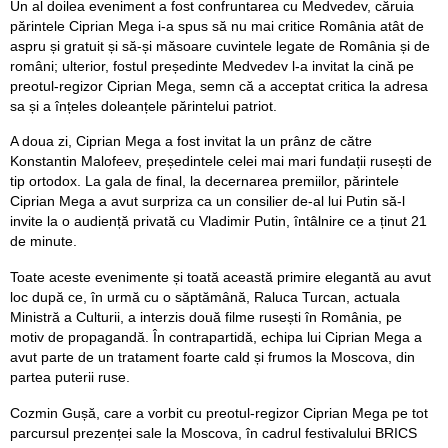
Un al doilea eveniment a fost confruntarea cu Medvedev, căruia
părintele Ciprian Mega i-a spus să nu mai critice România atât de
aspru și gratuit și să-și măsoare cuvintele legate de România și de
români; ulterior, fostul președinte Medvedev l-a invitat la cină pe
preotul-regizor Ciprian Mega, semn că a acceptat critica la adresa
sa și a înțeles doleanțele părintelui patriot.
A doua zi, Ciprian Mega a fost invitat la un prânz de către
Konstantin Malofeev, președintele celei mai mari fundații rusești de
tip ortodox. La gala de final, la decernarea premiilor, părintele
Ciprian Mega a avut surpriza ca un consilier de-al lui Putin să-l
invite la o audiență privată cu Vladimir Putin, întâlnire ce a ținut 21
de minute.
Toate aceste evenimente și toată această primire elegantă au avut
loc după ce, în urmă cu o săptămână, Raluca Turcan, actuala
Ministră a Culturii, a interzis două filme rusești în România, pe
motiv de propagandă. În contrapartidă, echipa lui Ciprian Mega a
avut parte de un tratament foarte cald și frumos la Moscova, din
partea puterii ruse.
Cozmin Gușă, care a vorbit cu preotul-regizor Ciprian Mega pe tot
parcursul prezenței sale la Moscova, în cadrul festivalului BRICS