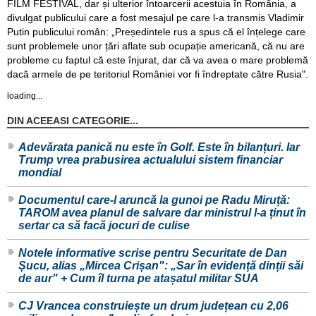
FILM FESTIVAL, dar și ulterior întoarcerii acestuia în România, a
divulgat publicului care a fost mesajul pe care l-a transmis Vladimir
Putin publicului român: „Președintele rus a spus că el înțelege care
sunt problemele unor țări aflate sub ocupație americană, că nu are
probleme cu faptul că este înjurat, dar că va avea o mare problemă
dacă armele de pe teritoriul României vor fi îndreptate către Rusia".
loading...
DIN ACEEASI CATEGORIE...
Adevărata panică nu este în Golf. Este în bilanțuri. Iar
Trump vrea prabusirea actualului sistem financiar
mondial
Documentul care-l aruncă la gunoi pe Radu Miruță:
TAROM avea planul de salvare dar ministrul l-a ținut în
sertar ca să facă jocuri de culise
Notele informative scrise pentru Securitate de Dan
Șucu, alias „Mircea Crișan": „Sar în evidență dinții săi
de aur" + Cum îl turna pe atașatul militar SUA
CJ Vrancea construiește un drum județean cu 2,06