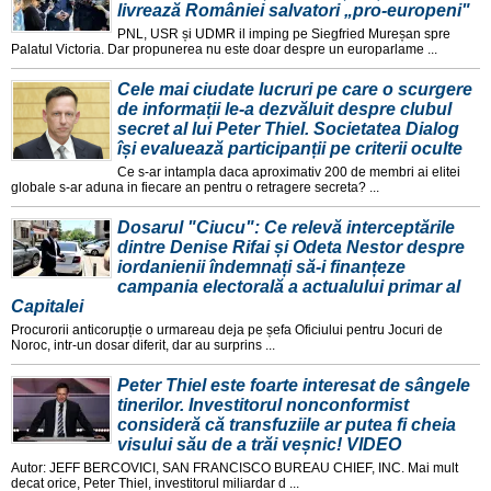
livrează României salvatori „pro-europeni"
PNL, USR și UDMR il imping pe Siegfried Mureșan spre
Palatul Victoria. Dar propunerea nu este doar despre un europarlame ...
Cele mai ciudate lucruri pe care o scurgere
de informații le-a dezvăluit despre clubul
secret al lui Peter Thiel. Societatea Dialog
își evaluează participanții pe criterii oculte
Ce s-ar intampla daca aproximativ 200 de membri ai elitei
globale s-ar aduna in fiecare an pentru o retragere secreta? ...
Dosarul "Ciucu": Ce relevă interceptările
dintre Denise Rifai și Odeta Nestor despre
iordanienii îndemnați să-i finanțeze
campania electorală a actualului primar al
Capitalei
Procurorii anticorupție o urmareau deja pe șefa Oficiului pentru Jocuri de
Noroc, intr-un dosar diferit, dar au surprins ...
Peter Thiel este foarte interesat de sângele
tinerilor. Investitorul nonconformist
consideră că transfuziile ar putea fi cheia
visului său de a trăi veșnic! VIDEO
Autor: JEFF BERCOVICI, SAN FRANCISCO BUREAU CHIEF, INC. Mai mult
decat orice, Peter Thiel, investitorul miliardar d ...