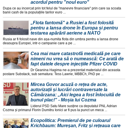
acordul pentru "noul euro"
Dupa ce au incercat prin tot felul de "manevre financiare" prin care sa scoata
banii cash de la populațiile tarilor euro ...
„Flota fantomă" a Rusiei a fost folosită
pentru a lansa drone în Europa și pentru
testarea apărării aeriene a NATO
Rusia ar fi folosit nave din așa-numita flota din umbra pentru a lansa drone
deasupra Europei, intr-o campanie care a pe ...
Cea mai mare catastrofă medicală pe care
nimeni nu vrea să o numească: Ce arată de
fapt datele despre injecțiile Pfizer COVID
Dr Geanina Hagima ne-a prezentat materialul din aceasta
postare Substack, sub sematura: Tess Lawrie, MBBCh, PhD pe ...
Mircea Govor acuză o rețea de acte,
autorizații și lucrări contraversate la
Cămărzana: „Aici legea a fost înlocuită de
bunul plac!" - Moșia lui Cozma
Liderul PSD Satu Mare susține ca deputatul PNL Adrian
Cozma și primarul Florin Dumitru Ionici ar fi pus la punct un meca ...
Ecopolitica: Premierul de pe culoarul
Krichbaum: Mureșan, Fritz și rețeaua care