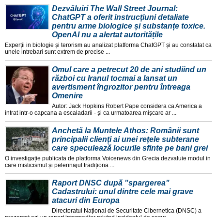
Dezvăluiri The Wall Street Journal:
ChatGPT a oferit instrucțiuni detaliate
pentru arme biologice și substanțe toxice.
OpenAI nu a alertat autoritățile
Experții in biologie și terorism au analizat platforma ChatGPT și au constatat ca
unele intrebari sunt extrem de precise ...
Omul care a petrecut 20 de ani studiind un
război cu Iranul tocmai a lansat un
avertisment îngrozitor pentru întreaga
Omenire
Autor: Jack Hopkins Robert Pape considera ca America a
intrat intr-o capcana a escaladarii - și ca urmatoarea mișcare ar ...
Anchetă la Muntele Athos: Românii sunt
principalii clienți ai unei rețele subterane
care speculează locurile sfinte pe bani grei
O investigație publicata de platforma Voicenews din Grecia dezvaluie modul in
care misticismul și pelerinajul tradiționa ...
Raport DNSC după "spargerea"
Cadastrului: unul dintre cele mai grave
atacuri din Europa
Directoratul Național de Securitate Cibernetica (DNSC) a