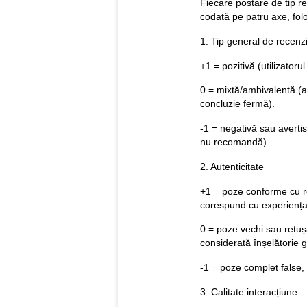
Fiecare postare de tip re
codată pe patru axe, folos
1. Tip general de recenz
+1 = pozitivă (utilizator
0 = mixtă/ambivalentă (ar
concluzie fermă).
-1 = negativă sau avertis
nu recomandă).
2. Autenticitate
+1 = poze conforme cu re
corespund cu experiența
0 = poze vechi sau retuș
considerată înșelătorie g
-1 = poze complet false, 
3. Calitate interacțiune