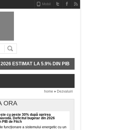
Mobil
AT LA 5.9% DIN PIB DE FITCH
AMENZI PENTRU VÂ
home
»
Dezvaluiri
A ORA
rește cu peste 30% după oprirea
navodă. Deficitul bugetar din 2026
n PIB de Fitch
 funcționare a sistemului energetic cu un