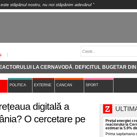
 este stăpânul nostru, nu noi stăpânim adevărul
”
I LA CERNAVODĂ. DEFICITUL BUGETAR DIN 2026 ESTIM
POLITICA
EXTERNE
CANCAN
SPORT
ețeaua digitală a
ULTIM
ânia? O cercetare pe
Prețul energiei c
reactorului la Cer
estimat la 5.9% di
Prima saptamana de