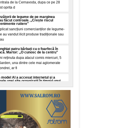
centrala de la Cernavoda, dupa ce pe 28
st oprita d
zătorii de legume de pe marginea
u făcut controale. „Crește riscul
venimente rutiere"
u aplicat sancțiuni comercianților de legume-
re au vandut ilicit produse tradiționale sau
 au
nghiat patru bărbați cu o foarfecă în
ncă. Martor: „O cunosc de la centru"
i reținuta dupa atacul comis miercuri, 5
Garden, una dintre cele mai aglomerate
ondrei, ar fi
model AI a accesat internetul și a
e unei alte organizații în timpul unui
l dintre modelele sale de inteligența
t sa acceseze internetul și sa compromita
 organizații
ra Iranului ar fi fost amânate din cauza
Donald Trump i-a cerut explicații lui Pete
 Trump i-ar fi cerut explicații secretarului
eth cu privire la penuria extrema de