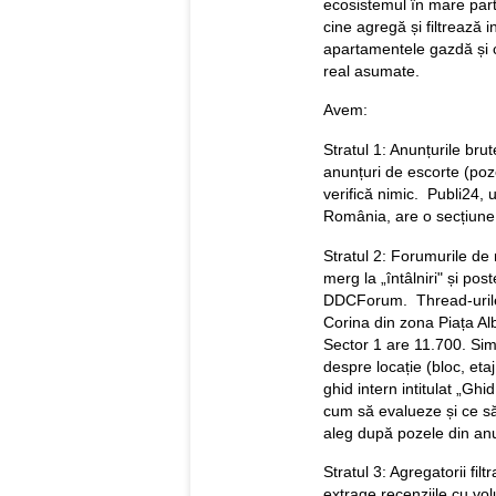
ecosistemul în mare part
cine agregă și filtrează i
apartamentele gazdă și c
real asumate.
Avem:
Stratul 1: Anunțurile bru
anunțuri de escorte (poze
verifică nimic. Publi24, 
România, are o secțiune 
Stratul 2: Forumurile de 
merg la „întâlniri" și po
DDCForum. Thread-urile a
Corina din zona Piața Al
Sector 1 are 11.700. Sim
despre locație (bloc, etaj,
ghid intern intitulat „Ghid
cum să evalueze și ce să
aleg după pozele din anun
Stratul 3: Agregatorii fi
extrage recenziile cu vo