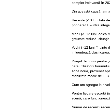
complet irelevantă în 20
Din această cauză, am apl
Recente (< 3 luni față d
ponderat 1 – intră integra
Medii (3–12 luni, adică 
greutate redusă; situația
Vechi (>12 luni, înainte 
influențează clasificarea.
Pragul de 3 luni pentru „
care utilizatorii forumu
zonă nouă, proxenet apă
stabilitate medie de 1–3 l
Cum am agregat la nivel
Pentru fiecare escortă (
scenă, care funcționează
Număr de recenzii recent