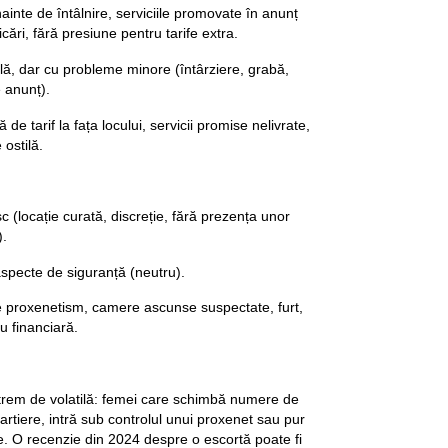
inte de întâlnire, serviciile promovate în anunț
icări, fără presiune pentru tarife extra.
lă, dar cu probleme minore (întârziere, grabă,
e anunț).
de tarif la fața locului, servicii promise nelivrate,
 ostilă.
c (locație curată, discreție, fără prezența unor
).
specte de siguranță (neutru).
e proxenetism, camere ascunse suspectate, furt,
u financiară.
trem de volatilă: femei care schimbă numere de
cartiere, intră sub controlul unui proxenet sau pur
ate. O recenzie din 2024 despre o escortă poate fi