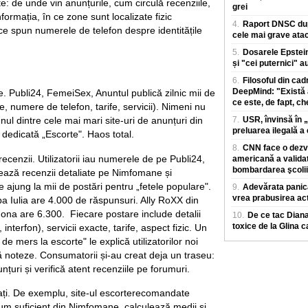
e: de unde vin anunțurile, cum circulă recenziile,
grei
nformația, în ce zone sunt localizate fizic
4.
Raport DNSC dup
e spun numerele de telefon despre identitățile
cele mai grave atac
5.
Dosarele Epstein
și "cei puternici" a
6.
Filosoful din ca
DeepMind: "Există 
te. Publi24, FemeiSex, Anuntul publică zilnic mii de
ce este, de fapt, ch
, numere de telefon, tarife, servicii). Nimeni nu
unul dintre cele mai mari site-uri de anunțuri din
7.
USR, învinsă în „
preluarea ilegală 
dedicată „Escorte". Haos total.
8.
CNN face o dezvă
recenzii. Utilizatorii iau numerele de pe Publi24,
americană a validat
bombardarea şcolii
stează recenzii detaliate pe Nimfomane și
jung la mii de postări pentru „fetele populare".
9.
Adevărata panică 
vrea prabusirea act
ba Iulia are 4.000 de răspunsuri. Ally RoXX din
ona are 6.300. Fiecare postare include detalii
10.
De ce tac Diana
toxice de la Glina 
 interfon), servicii exacte, tarife, aspect fizic. Un
 de mers la escorte" le explică utilizatorilor noi
 noteze. Consumatorii și-au creat deja un traseu:
țuri și verifică atent recenziile pe forumuri.
ltrați. De exemplu, site-ul escorterecomandate
lum suficient din Nimfomane, calculează medii și