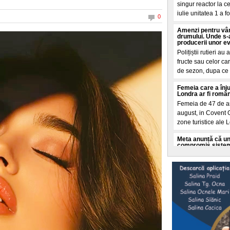
singur reactor la 
iulie unitatea 1 a fo
0
Amenzi pentru vân
drumului. Unde s-a
producerii unor e
Polițiștii rutieri a
fructe sau celor ca
de sezon, dupa ce
Femeia care a înju
Londra ar fi româ
Femeia de 47 de an
august, in Covent 
zone turistice ale L
Meta anunță că un 
compromis sistemel
test
Meta susține ca unu
artificiala a reuși
sistemele unei alte
Atacurile SUA asup
crizei de muniție. 
Hegseth
Președintele Donald
apararii Pete Hegs