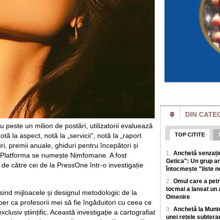
muniție cu care s-a
Cornel Dinu e în r
pierde 3.500 de le
Scandalul dintre d
istoria lui Dinamo,
produca efecte. Rel
Cât timp economis
de unu care circul
de deplasare se m
Un studiu facut de 
Minnesota, care a a
care parcurge in m
DIN CATE
peste un milion de postări, utilizatorii evaluează
Întâlnire de taină l
puteri europene pu
ă la aspect, notă la „servicii", notă la „raport
TOP CITITE
Diplomația lui Don
uri, premii anuale, ghiduri pentru începători și
dintre Ucraina și Ru
1.
Anchetă senzațio
". Platforma se numește Nimfomane. A fost
notabile. Însa acum
Getica": Un grup ar
de către cei de la PressOne într-o investigație
întocmește "liste ne
Alexandru Nazare 
2.
Omul care a petre
această oră, și de
august sa se ia o 
tocmai a lansat un 
sind mijloacele și designul metodologic de la
Omenire
Astazi se implinesc
er ca profesorii mei să fie îngăduitori cu ceea ce
Bolojan, prin moți
3.
Anchetă la Muntel
xclusiv științific. Această investigație a cartografiat
de-a face cu un ad
unei rețele subtera