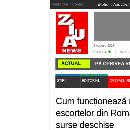
Motto: „
Adevărul
Publicitate
Contact
6 August, 2026
€
4.8694
$
3.9660
ACTUAL
GIEI CREȘTE CU PESTE 30% DUPĂ OPRIREA REACTORULU
STIRI
EDITORIAL
DEZVALUIRI
Cum funcționează r
escortelor din Rom
surse deschise