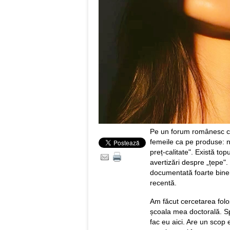
Pe un forum românesc cu 
femeile ca pe produse: not
preț-calitate". Există top
avertizări despre „țepe
documentată foarte bine 
recentă.
Am făcut cercetarea folo
școala mea doctorală. Sp
fac eu aici. Are un scop e