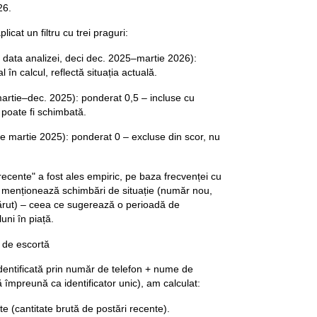
26.
icat un filtru cu trei praguri:
e data analizei, deci dec. 2025–martie 2026):
l în calcul, reflectă situația actuală.
martie–dec. 2025): ponderat 0,5 – incluse cu
 poate fi schimbată.
de martie 2025): ponderat 0 – excluse din scor, nu
recente" a fost ales empiric, pe baza frecvenței cu
lui menționează schimbări de situație (număr nou,
rut) – ceea ce sugerează o perioadă de
uni în piață.
 de escortă
identificată prin număr de telefon + nume de
 împreună ca identificator unic), am calculat:
e (cantitate brută de postări recente).