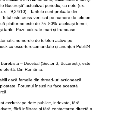
e București" actualizat periodic, cu note (ex.
ux – 9,34/10). Tarifele sunt preluate din
. Totul este cross-verificat pe numere de telefon.
ouă platforme este de 75–80%: aceleași femei,
i tarife. Poze colorate mari și frumoase.
sistematic numerele de telefon active pe
eck cu escorterecomandate și anunțuri Publi24.
– Burebista – Decebal (Sector 3, București), este
e ofertă. Din România.
abili dacă femeile din thread-uri acționează
ploatate. Forumul însuși nu face această
earcă.
at exclusiv pe date publice, indexate, fără
vate, fără infiltrare și fără contactarea directă a
: