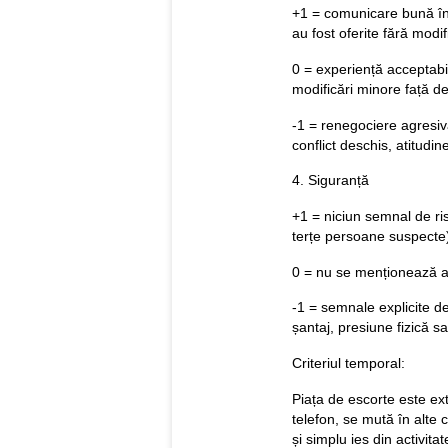
+1 = comunicare bună îna
au fost oferite fără modif
0 = experiență acceptabi
modificări minore față d
-1 = renegociere agresivă 
conflict deschis, atitudine
4. Siguranță
+1 = niciun semnal de ris
terțe persoane suspecte
0 = nu se menționează a
-1 = semnale explicite d
șantaj, presiune fizică sa
Criteriul temporal:
Piața de escorte este ex
telefon, se mută în alte 
și simplu ies din activit