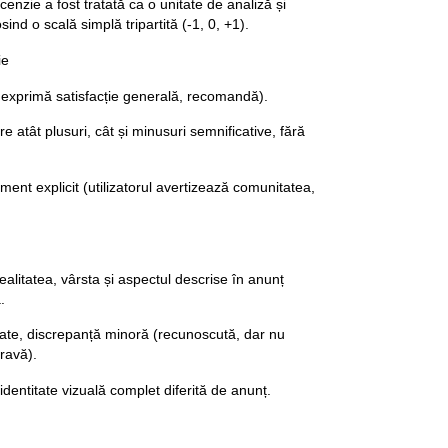
cenzie a fost tratată ca o unitate de analiză și
ind o scală simplă tripartită (-1, 0, +1).
ie
ul exprimă satisfacție generală, recomandă).
e atât plusuri, cât și minusuri semnificative, fără
ment explicit (utilizatorul avertizează comunitatea,
alitatea, vârsta și aspectul descrise în anunț
.
ate, discrepanță minoră (recunoscută, dar nu
ravă).
identitate vizuală complet diferită de anunț.