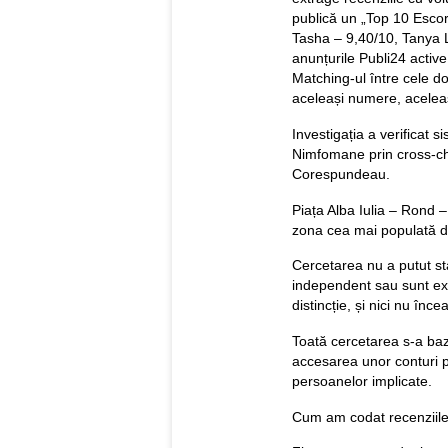
publică un „Top 10 Escort
Tasha – 9,40/10, Tanya L
anunțurile Publi24 active
Matching-ul între cele d
aceleași numere, aceleaș
Investigația a verificat 
Nimfomane prin cross-ch
Corespundeau.
Piața Alba Iulia – Rond 
zona cea mai populată d
Cercetarea nu a putut st
independent sau sunt ex
distincție, și nici nu înc
Toată cercetarea s-a baz
accesarea unor conturi pri
persoanelor implicate.
Cum am codat recenziile