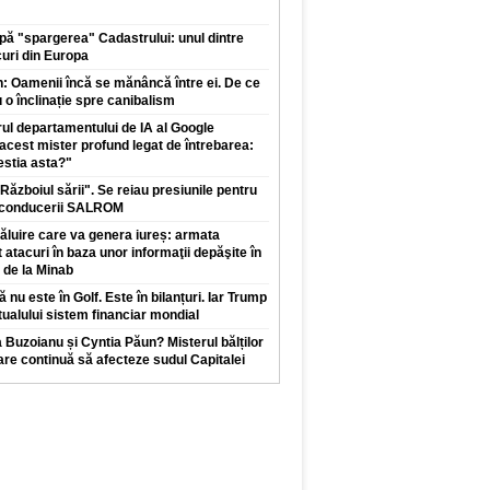
ă "spargerea" Cadastrului: unul dintre
uri din Europa
: Oamenii încă se mănâncă între ei. De ce
u o înclinație spre canibalism
drul departamentului de IA al Google
acest mister profund legat de întrebarea:
estia asta?"
Războiul sării". Se reiau presiunile pentru
a conducerii SALROM
luire care va genera iureș: armata
 atacuri în baza unor informaţii depăşite în
 de la Minab
nu este în Golf. Este în bilanțuri. Iar Trump
ualului sistem financiar mondial
 Buzoianu și Cyntia Păun? Misterul bălților
care continuă să afecteze sudul Capitalei