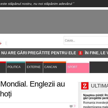
 este stăpânul nostru, nu noi stăpânim adevărul
”
RE GĂRI PREGĂTITE PENTRU ELE
ÎN FINE, LE VIN
POLITICA
EXTERNE
CANCAN
SPORT
Mondial. Englezii au
ULTIM
 hoți
Noaptea minții: R
gări pregătite pen
Romania investește
0
modernizarea materi