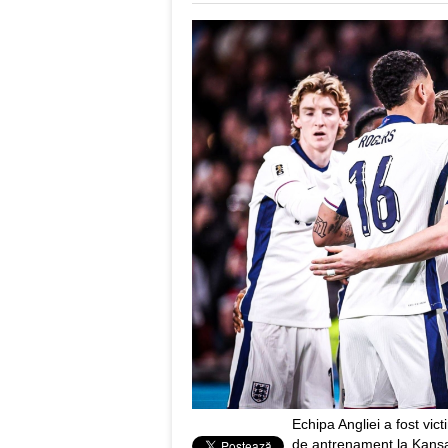
Echipa Angliei a fost vict
de antrenament la Kansas