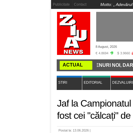
Motto: „
Adevărul
Publicitate
Contact
8 August, 2026
€
4.8694
$
3.9660
ACTUAL
A MINȚII: ROMÂNIA CUMPĂRĂ TRENURI NOI, DAR NU A
STIRI
EDITORIAL
DEZVALUIRI
Jaf la Campionatul 
fost cei "călcați" de
Postat la: 13.06.2026 |