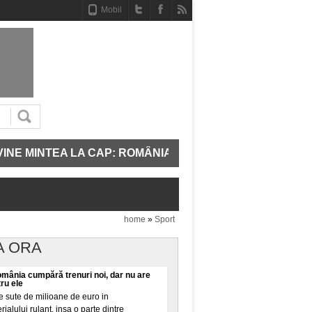
Mobil
E MINTEA LA CAP: ROMÂNIA REPORNEȘTE TREI UNITĂȚI
home
»
Sport
A ORA
omânia cumpără trenuri noi, dar nu are
tru ele
 sute de milioane de euro in
alului rulant, insa o parte dintre