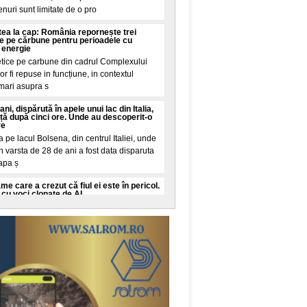
renuri sunt limitate de o pro
intea la cap: România repornește trei
ie pe cărbune pentru perioadele cu
 energie
etice pe carbune din cadrul Complexului
r fi repuse in funcțiune, in contextul
 mari asupra s
ani, dispărută în apele unui lac din Italia,
iață după cinci ore. Unde au descoperit-o
re
pe lacul Bolsena, din centrul Italiei, unde
n varsta de 28 de ani a fost data disparuta
 apa ș
 care a crezut că fiul ei este în pericol.
cu voci clonate de AI
o, New York, a trait cateva minute de
iul ei in varsta de 16 ani este in pericol de
it de la
o româncă o vizită la urgențe în SUA:
i la vreo sumă de aia nebună, exact așa
in SUA a starnit dezbateri pe TikTok dupa
ctura neașteptata pe care va trebui sa o