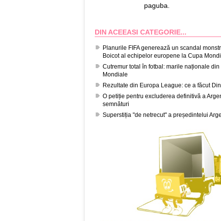
paguba.
DIN ACEEASI CATEGORIE...
Planurile FIFA generează un scandal monstru
Boicot al echipelor europene la Cupa Mondi
Cutremur total în fotbal: marile naționale d
Mondiale
Rezultate din Europa League: ce a făcut Di
O petiție pentru excluderea definitivă a Arg
semnături
Superstiția "de netrecut" a președintelui Ar