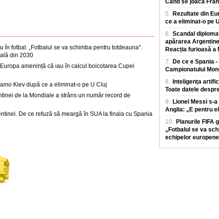
Când se joacă Franț
5.
Rezultate din E
ce a eliminat-o pe U
6.
Scandal diplomat
apărarea Argentinei
 în fotbal: „Fotbalul se va schimba pentru totdeauna".
Reacția furioasă a M
ală din 2030
7.
De ce e Spania - 
in Europa amenință că iau în calcul boicotarea Cupei
Campionatului Mond
8.
Inteligența artif
namo Kiev după ce a eliminat-o pe U Cluj
Toate datele despre
entinei de la Mondiale a strâns un număr record de
9.
Lionel Messi s-a
Anglia: „E pentru el
gentinei. De ce refuză să meargă în SUA la finala cu Spania
10.
Planurile FIFA 
„Fotbalul se va sch
echipelor europene