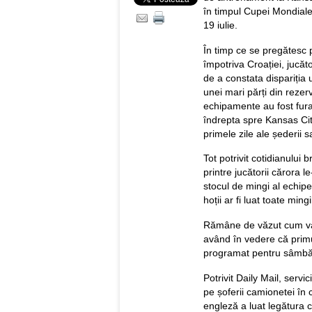
în timpul Cupei Mondiale
19 iulie.
În timp ce se pregătesc
împotriva Croației, jucăt
de a constata dispariția 
unei mari părți din rezerv
echipamente au fost furat
îndrepta spre Kansas Cit
primele zile ale șederii s
Tot potrivit cotidianului
printre jucătorii cărora 
stocul de mingi al echipe
hoții ar fi luat toate min
Rămâne de văzut cum va g
având în vedere că prim
programat pentru sâmbă
Potrivit Daily Mail, servi
pe șoferii camionetei în 
engleză a luat legătura c