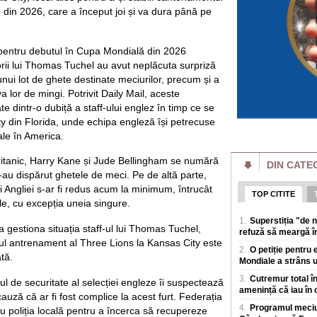
achite pentru o vizi
 din 2026, care a început joi și va dura până pe
Bulgaria face mili
Ministrul de la So
România cumpără
 pentru debutul în Cupa Mondială din 2026
Bulgaria face milio
orii lui Thomas Tuchel au avut neplăcuta surpriză
de la Sofia se lau
unui lot de ghete destinate meciurilor, precum și a
masivBulgaria inre
a lor de mingi. Potrivit Daily Mail, aceste
România a câștigat
e dintr-o dubiță a staff-ului englez în timp ce se
Inteligență Artific
y din Florida, unde echipa engleză își petrecuse
Cei opt elevi care
ale în America.
Internationala de In
perioada 2-8 augus
 britanic, Harry Kane și Jude Bellingham se numără
DIN CATE
le-au dispărut ghetele de meci. Pe de altă parte,
Poți slăbi fără să
top. Mai explică c
i Angliei s-ar fi redus acum la minimum, întrucât
slăbire
TOP CITITE
gile, cu excepția uneia singure.
Mulți oameni amana
timp pentru sala s
1.
Superstiția "de 
estiona situația staff-ul lui Thomas Tuchel,
Nutriționistul Tani
refuză să meargă în
ul antrenament al Three Lions la Kansas City este
2.
O petiție pentru 
Explicația lui Flo
tă.
Mondiale a strâns 
stadion: "Unii spu
plac băieții, de aia
3.
Cutremur total în
ciul de securitate al selecției engleze îi suspectează
Florin Prunea (57 de
amenință că iau în 
cauză că ar fi fost complice la acest furt. Federația
actual delegat UEFA
4.
Programul meciur
u poliția locală pentru a încerca să recupereze
pe rețelele de soci