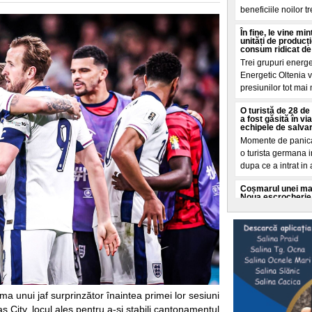
beneficiile noilor t
În fine, le vine m
unități de producț
consum ridicat de
Trei grupuri energ
Energetic Oltenia vo
presiunilor tot mai
O turistă de 28 de 
a fost găsită în v
echipele de salva
Momente de panica 
o turista germana i
dupa ce a intrat in
Coșmarul unei mame
Noua escrocherie 
O femeie din Buffal
coșmar crezand ca f
moarte. Totul a porn
Cât a costat-o pe 
„Dacă vă așteptaț
va fi"
O tanara romanca d
ima unui jaf surprinzător înaintea primei lor sesiuni
ce a dezvaluit o fa
 City, locul ales pentru a-și stabili cantonamentul