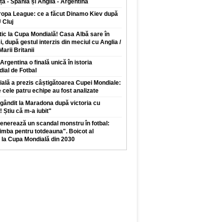
a - Spania și Anglia - Argentina
uropa League: ce a făcut Dinamo Kiev după
 Cluj
ic la Cupa Mondială! Casa Albă sare în
, după gestul interzis din meciul cu Anglia /
arii Britanii
Argentina o finală unică în istoria
ial de Fotbal
icială a prezis câștigătoarea Cupei Mondiale:
 cele patru echipe au fost analizate
 gândit la Maradona după victoria cu
! Știu că m-a iubit"
generează un scandal monstru în fotbal:
imba pentru totdeauna". Boicot al
 la Cupa Mondială din 2030