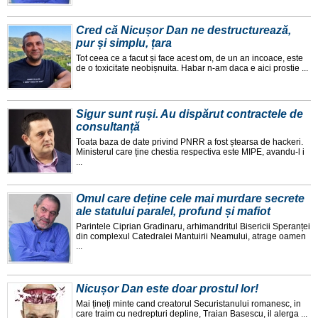
Cred că Nicușor Dan ne destructurează,
pur și simplu, țara
Tot ceea ce a facut și face acest om, de un an incoace, este
de o toxicitate neobișnuita. Habar n-am daca e aici prostie ...
Sigur sunt ruși. Au dispărut contractele de
consultanță
Toata baza de date privind PNRR a fost ștearsa de hackeri.
Ministerul care ține chestia respectiva este MIPE, avandu-l i
...
Omul care deține cele mai murdare secrete
ale statului paralel, profund și mafiot
Parintele Ciprian Gradinaru, arhimandritul Bisericii Speranței
din complexul Catedralei Mantuirii Neamului, atrage oamen
...
Nicușor Dan este doar prostul lor!
Mai țineți minte cand creatorul Securistanului romanesc, in
care traim cu nedrepturi depline, Traian Basescu, il alerga ...