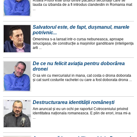
Ristea Priboi este unul dintre pacalicii securitații care se
lauda cu izbanda de a fi introdus clandestin in Romania mat
...
Salvatorul este, de fapt, dușmanul, marele
potrivnic...
Omenirea s-a lansat intr-o cursa nebuneasca, aproape
sinucigașa, de construcție a mașinilor ganditoare (inteligența
arti ...
De ce nu felicit aviația pentru doborârea
dronei
O sa vin cu mercurialul in mana, cat costa o drona doborata
și cat sunt costurile rachetei cu care a fost doborata drona ...
Destructurarea identității românești
Am aruncat și eu un ochi pe raportul Cotroceniului privind
identitatea naționala romaneasca. E plin de erori, insa mi-a
...