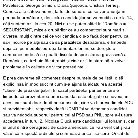
Pavelescu, George Simion, Diana Șoșoacă, Cristian Terheș.
Cunosc alte câteva nume, la fel de sonore, ce se vor anunța în
perioada următoare, deci cifra candidaților se va modifica de la 14,
câți suntem azi, la cca 20. Nici nu se putea altfel în "România =
SECURISTAN", mizele grupărilor ce au competitori sunt mari și
diverse, mulți dintre cei ce vor candida o s-o facă doar pentru ca
să-i încurce pe alții sau ca să paraziteze dezbaterea, e limpede
deja că, pe modelul europarlamentarelor, nu se dorește o
campanie unde să se poată discuta despre starea gravissimă a
României, ce trebuie făcut rapid și cine ar fi în stare să rezolve
problemele în calitate de viitor președinte.
E prea devreme să comentez despre numele de pe listă, o să
explic însă în mod succint cum s-a ajuns la alcătuirea acestei
"clase" de prezidențiabili. În cazul partidelor parlamentare e
limpede că prezentarea unui candidat este obligație și nevoie, în
acest caz sunt doar două necunoscute, cine va fi președintele ADU
și prezidențiabil, respectiv dacă UDMR își va desemna candidat
sau va negocia suportul pentru cel al PSD sau PNL, spre a-i ușura
accederea în turul 2. Nicolae Ciucă este candidatul lui Iohannis, dar
și unul dintre cei agreați de către americani, ce l-au verificat și-au
văzut că respectă ordinele și semnează orice i se cere. Oricât de