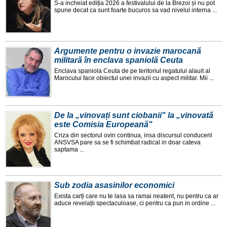
S-a incheiat ediția 2026 a festivalului de la Brezoi și nu pot
spune decat ca sunt foarte bucuros sa vad nivelul interna ...
Argumente pentru o invazie marocană
militară în enclava spaniolă Ceuta
Enclava spaniola Ceuta de pe teritoriul regatului alauit al
Marocului face obiectul unei invazii cu aspect militar. Mii ...
De la „vinovați sunt ciobanii" la „vinovată
este Comisia Europeană"
Criza din sectorul ovin continua, insa discursul conducerii
ANSVSA pare sa se fi schimbat radical in doar cateva
saptama ...
Sub zodia asasinilor economici
Exista carți care nu te lasa sa ramai neatent, nu pentru ca ar
aduce revelații spectaculoase, ci pentru ca pun in ordine ...