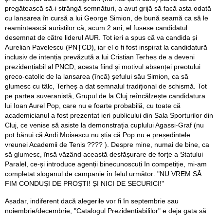
pregătească să-i strângă semnături, a avut grijă să facă asta odată
cu lansarea în cursă a lui George Simion, de bună seamă ca să le
reamintească auriștilor că, acum 2 ani, el fusese candidatul
desemnat de către liderul AUR. Tot ieri a spus că va candida și
Aurelian Pavelescu (PNȚCD), iar el o fi fost inspirat la candidatură
inclusiv de intenția prevăzută a lui Cristian Terheș de a deveni
prezidențiabil al PNCD, acesta fiind și motivul absenței preotului
greco-catolic de la lansarea (încă) șefului său Simion, ca să
glumesc cu tâlc, Terheș a dat semnalul tradițional de schismă. Tot
pe partea suveranistă, Grupul de la Cluj reîncălzește candidatura
lui Ioan Aurel Pop, care nu e foarte probabilă, cu toate că
academicianul a fost prezentat ieri publicului din Sala Sporturilor din
Cluj, ce venise să asiste la demonstrația cuplului Agassi-Graf (nu
pot bănui că Andi Moisescu nu știa că Pop nu e președintele
vreunei Academii de Tenis ???? ). Despre mine, numai de bine, ca
să glumesc, însă văzând această desfășurare de forțe a Statului
Paralel, ce-și introduce agenții binecunoscuți în competiție, mi-am
completat sloganul de campanie în felul următor: "NU VREM SĂ
FIM CONDUȘI DE PROȘTI! ȘI NICI DE SECURICI!"
Așadar, indiferent dacă alegerile vor fi în septembrie sau
noiembrie/decembrie, "Catalogul Prezidențiabililor" e deja gata să