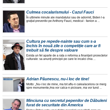
Culmea cocalarismului - Cazul Fauci
În ultimele minute ale mandatului sau de adormit, Biden l-a
grațiat preventiv pe Anthony Fauci, medicul - fanion a ...
Cultura pe repede-nainte sau cum s-a
închis în nouă zile o competiție care ar fi
trebuit să fie despre valoare
Exista un fel aparte de a rata o reforma a finanțarii proiectelor
culturale: sa anunți principii pe care le incalci chia ...
Adrian Păunescu, nu-i loc de tine!
Motto: „Nu-i loc de mine, ma tot aflu-n calea/acelora ce merg
spre monumente,/ma vor calca-n picioare, ma vor tund ...
Minciuna cu secretul pepenilor de Dăbuleni
furat de securitate din America