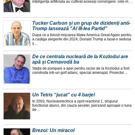
inteligența artificiala au cultivat aceeași convingere: cele m ...
Tucker Carlson și un grup de dizidenți anti-
Trump lansează "Al III-lea Partid"
Dupa ce a folosit mișcarea Make America Great Again pentru
a caștiga alegerile din 2024, Donald Trump a lasat-o sedusa
ș ...
De ce centrala nucleară de la Kozlodui are
apă și Cernavodă ba
Stația de pompare a apei pentru racire de la Kozlodui a fost
construita intr-un golf adanc, special amenajat. Proiectul ...
Un Tetris “jucat” cu 4 barje!
In 2003, Nuclearelectrica a oprit reactorul 1, singurul
functional atunci, din cauza secetei, pierzand aproape o luna
de ...
Brezoi: Un miracol