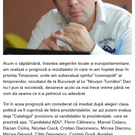
Acum o săptămână, înaintea alegerilor locale și europarlamentare,
am realizat o prognoză a rezultatelor în care m-am înșelat doar în
privința Timișoarei, unde am subevaluat spiritul "cosmopolit" al
timișorenilor, rezultatul de la București al lui "Nicușor-Turnător" Dan
nu-l pun la socoteală, deoarece acolo va mai trece vreme până ne
vom da seama ce s-a petrecut cu adevărat.
Tot în acea prognoză am considerat că imediat după alegeri clasa
politică va fi cuprinsă de febra prezidențialelor, iar azi putem evalua
deja "Catalogul" provizoriu al candidaților la prezidențiale, care se
prezintă așa: "Candidatul ADU", Florin Călinescu, Marcel Ciolacu,
Dacian Cioloș, Nicolae Ciucă, Cristian Diaconescu, Mircea Diaconu,
Mircea Geoană, Călin Georgescu, Cozmin Gușă, Aurelian