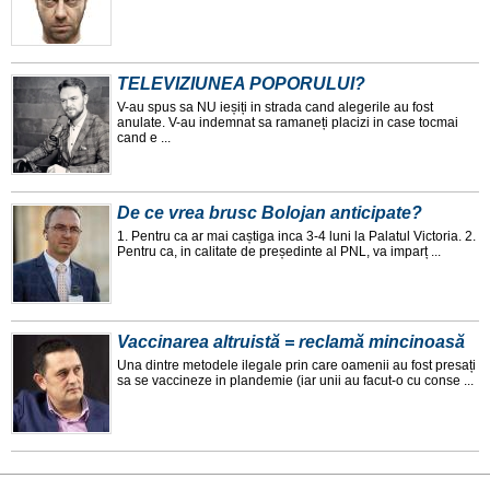
TELEVIZIUNEA POPORULUI?
V-au spus sa NU ieșiți in strada cand alegerile au fost
anulate. V-au indemnat sa ramaneți placizi in case tocmai
cand e ...
De ce vrea brusc Bolojan anticipate?
1. Pentru ca ar mai caștiga inca 3-4 luni la Palatul Victoria. 2.
Pentru ca, in calitate de președinte al PNL, va imparț ...
Vaccinarea altruistă = reclamă mincinoasă
Una dintre metodele ilegale prin care oamenii au fost presați
sa se vaccineze in plandemie (iar unii au facut-o cu conse ...