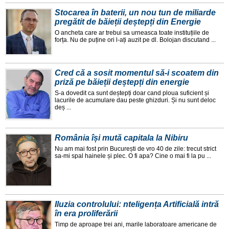
Stocarea în baterii, un nou tun de miliarde
pregătit de băieții deștepți din Energie
O ancheta care ar trebui sa urneasca toate instituțiile de
forța. Nu de puține ori l-ați auzit pe dl. Bolojan discutand ...
Cred că a sosit momentul să-i scoatem din
priză pe băieții deștepți din energie
S-a dovedit ca sunt deștepți doar cand ploua suficient și
lacurile de acumulare dau peste ghizduri. Și nu sunt deloc
deș ...
România își mută capitala la Nibiru
Nu am mai fost prin București de vro 40 de zile: trecut strict
sa-mi spal hainele și plec. O fi apa? Cine o mai fi la pu ...
Iluzia controlului: nteligența Artificială intră
în era proliferării
Timp de aproape trei ani, marile laboratoare americane de