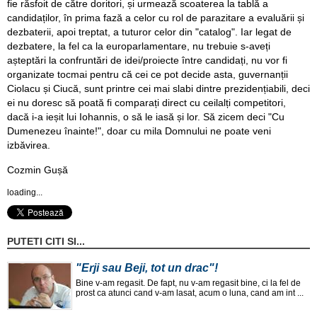
fie răsfoit de către doritori, și urmează scoaterea la tablă a
candidaților, în prima fază a celor cu rol de parazitare a evaluării și
dezbaterii, apoi treptat, a tuturor celor din "catalog". Iar legat de
dezbatere, la fel ca la europarlamentare, nu trebuie s-aveți
așteptări la confruntări de idei/proiecte între candidați, nu vor fi
organizate tocmai pentru că cei ce pot decide asta, guvernanții
Ciolacu și Ciucă, sunt printre cei mai slabi dintre prezidențiabili, deci
ei nu doresc să poată fi comparați direct cu ceilalți competitori,
dacă i-a ieșit lui Iohannis, o să le iasă și lor. Să zicem deci "Cu
Dumenezeu înainte!", doar cu mila Domnului ne poate veni
izbăvirea.
Cozmin Gușă
loading...
PUTETI CITI SI...
"Erji sau Beji, tot un drac"!
Bine v-am regasit. De fapt, nu v-am regasit bine, ci la fel de
prost ca atunci cand v-am lasat, acum o luna, cand am int ...