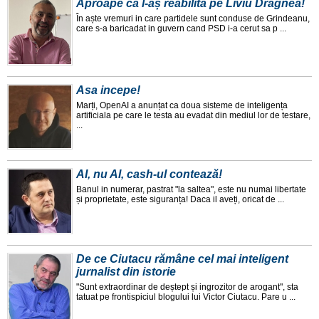
Aproape că l-aș reabilita pe Liviu Dragnea!
În aște vremuri in care partidele sunt conduse de Grindeanu,
care s-a baricadat in guvern cand PSD i-a cerut sa p ...
Asa incepe!
Marți, OpenAI a anunțat ca doua sisteme de inteligența
artificiala pe care le testa au evadat din mediul lor de testare,
...
AI, nu AI, cash-ul contează!
Banul in numerar, pastrat "la saltea", este nu numai libertate
și proprietate, este siguranța! Daca il aveți, oricat de ...
De ce Ciutacu rămâne cel mai inteligent
jurnalist din istorie
"Sunt extraordinar de deștept și ingrozitor de arogant", sta
tatuat pe frontispiciul blogului lui Victor Ciutacu. Pare u ...