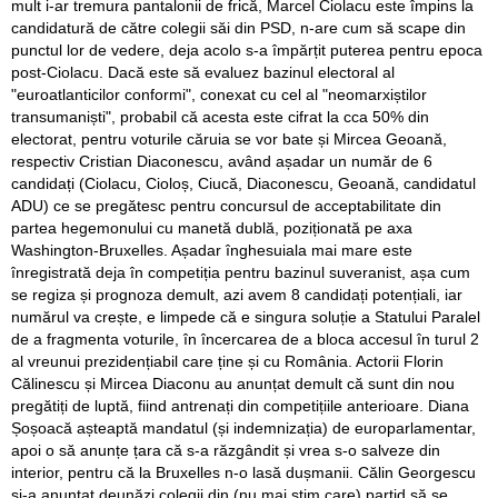
mult i-ar tremura pantalonii de frică, Marcel Ciolacu este împins la
candidatură de către colegii săi din PSD, n-are cum să scape din
punctul lor de vedere, deja acolo s-a împărțit puterea pentru epoca
post-Ciolacu. Dacă este să evaluez bazinul electoral al
"euroatlanticilor conformi", conexat cu cel al "neomarxiștilor
transumaniști", probabil că acesta este cifrat la cca 50% din
electorat, pentru voturile căruia se vor bate și Mircea Geoană,
respectiv Cristian Diaconescu, având așadar un număr de 6
candidați (Ciolacu, Cioloș, Ciucă, Diaconescu, Geoană, candidatul
ADU) ce se pregătesc pentru concursul de acceptabilitate din
partea hegemonului cu manetă dublă, poziționată pe axa
Washington-Bruxelles. Așadar înghesuiala mai mare este
înregistrată deja în competiția pentru bazinul suveranist, așa cum
se regiza și prognoza demult, azi avem 8 candidați potențiali, iar
numărul va crește, e limpede că e singura soluție a Statului Paralel
de a fragmenta voturile, în încercarea de a bloca accesul în turul 2
al vreunui prezidențiabil care ține și cu România. Actorii Florin
Călinescu și Mircea Diaconu au anunțat demult că sunt din nou
pregătiți de luptă, fiind antrenați din competițiile anterioare. Diana
Șoșoacă așteaptă mandatul (și indemnizația) de europarlamentar,
apoi o să anunțe țara că s-a răzgândit și vrea s-o salveze din
interior, pentru că la Bruxelles n-o lasă dușmanii. Călin Georgescu
și-a anunțat deunăzi colegii din (nu mai știm care) partid să se