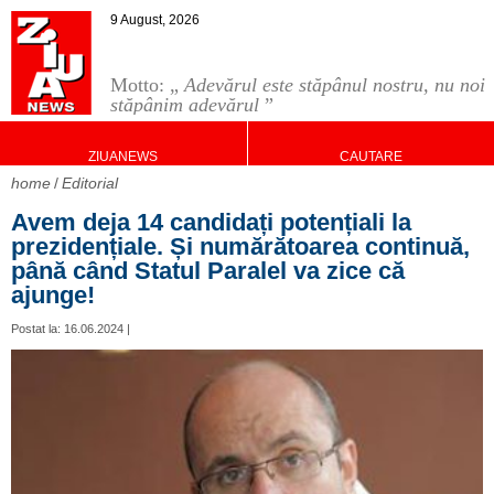
9 August, 2026
Motto: „
Adevărul este stăpânul nostru, nu noi
stăpânim adevărul
”
ZIUANEWS
CAUTARE
home
Editorial
Avem deja 14 candidați potențiali la
prezidențiale. Și numărătoarea continuă,
până când Statul Paralel va zice că
ajunge!
Postat la: 16.06.2024 |