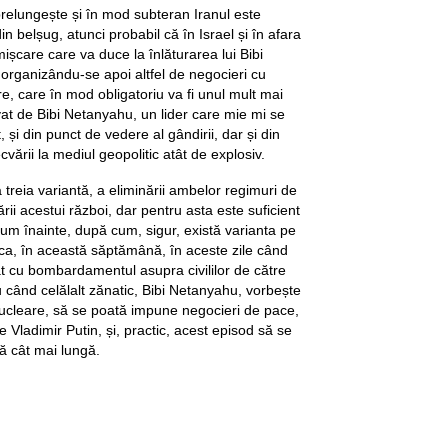
prelungește și în mod subteran Iranul este
 belșug, atunci probabil că în Israel și în afara
mișcare care va duce la înlăturarea lui Bibi
organizându-se apoi altfel de negocieri cu
e, care în mod obligatoriu va fi unul mult mai
vat de Bibi Netanyahu, un lider care mie mi se
 și din punct de vedere al gândirii, dar și din
vării la mediul geopolitic atât de explosiv.
a treia variantă, a eliminării ambelor regimuri de
rii acestui război, dar pentru asta este suficient
m înainte, după cum, sigur, există varianta pe
, ca, în această săptămână, în aceste zile când
 cu bombardamentul asupra civililor de către
când celălalt zănatic, Bibi Netanyahu, vorbește
ucleare, să se poată impune negocieri de pace,
e Vladimir Putin, și, practic, acest episod să se
ă cât mai lungă.