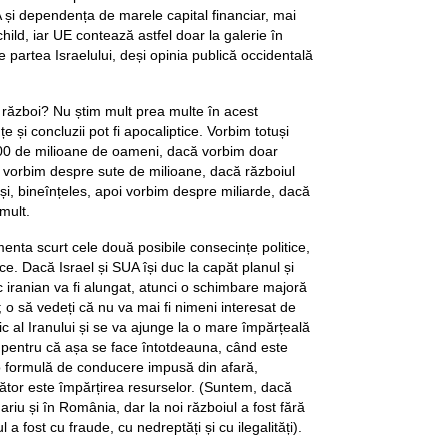
A și dependența de marele capital financiar, mai
child, iar UE contează astfel doar la galerie în
de partea Israelului, deși opinia publică occidentală
război? Nu știm mult prea multe în acest
și concluzii pot fi apocaliptice. Vorbim totuși
00 de milioane de oameni, dacă vorbim doar
ar vorbim despre sute de milioane, dacă războiul
i, bineînțeles, apoi vorbim despre miliarde, dacă
mult.
enta scurt cele două posibile consecințe politice,
ice. Dacă Israel și SUA își duc la capăt planul și
c iranian va fi alungat, atunci o schimbare majoră
 o să vedeți că nu va mai fi nimeni interesat de
tic al Iranului și se va ajunge la o mare împărțeală
i, pentru că așa se face întotdeauna, când este
o formulă de conducere impusă din afară,
ător este împărțirea resurselor. (Suntem, dacă
ariu și în România, dar la noi războiul a fost fără
 fost cu fraude, cu nedreptăți și cu ilegalități).