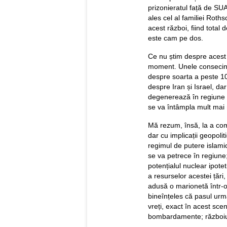
prizonieratul față de SU
ales cel al familiei Roths
acest război, fiind total 
este cam pe dos.
Ce nu știm despre acest 
moment. Unele consecințe 
despre soarta a peste 1
despre Iran și Israel, d
degenerează în regiune ș
se va întâmpla mult mai 
Mă rezum, însă, la a com
dar cu implicații geopolit
regimul de putere islami
se va petrece în regiune;
potențialul nuclear ipote
a resurselor acestei țăr
adusă o marionetă într-
bineînțeles că pasul urm
vreți, exact în acest scen
bombardamente; războiul a