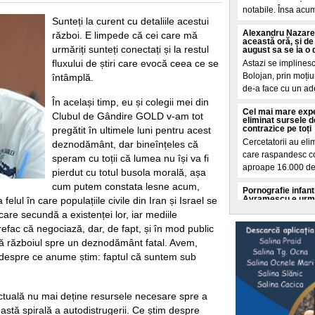
notabile. Însa acum
Sunteți la curent cu detaliile acestui
Alexandru Nazare 
război. E limpede că cei care mă
această oră, și de
urmăriți sunteți conectați și la restul
august sa se ia o 
fluxului de știri care evocă ceea ce se
Astazi se implinesc
Bolojan, prin moți
întâmplă.
de-a face cu un ad
În același timp, eu și colegii mei din
Cel mai mare exp
Clubul de Gândire GOLD v-am tot
eliminat sursele d
contrazice pe toți
pregătit în ultimele luni pentru acest
Cercetatorii au elim
deznodământ, dar bineînțeles că
care raspandesc con
speram cu toții că lumea nu își va fi
aproape 16.000 de 
pierdut cu totul busola morală, așa
cum putem constata lesne acum,
Pornografie infanti
Avramescu e urmăr
felul în care populațiile civile din Iran și Israel se
plângere
care secundă a existenței lor, iar mediile
Fostul consilier pr
efac că negociază, dar, de fapt, și în mod public
dosar de pronografi
 războiul spre un deznodământ fatal. Avem,
DIICOT, care l-au s
 despre ce anume știm: faptul că suntem sub
Nicușor Dan publi
"Amendamentul Mir
salariu de la Daci
tuală nu mai deține resursele necesare spre a
Președintele Nicuș
stă spirală a autodistrugerii. Ce știm despre
de viața, Mirabela 