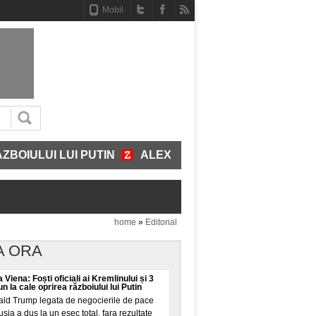
Mobil
UI LUI PUTIN
ALEXANDRU NAZARE - VARIANTA DE PRE
home
»
Editorial
A ORA
a Viena: Foști oficiali ai Kremlinului și 3
n la cale oprirea războiului lui Putin
ald Trump legata de negocierile de pace
sia a dus la un eșec total, fara rezultate