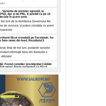
 o i
- Varianta de premier agreată, la
 PSD, dar și de PNL. E posibil ca pe 10
decizie în acest sens
 trei luni de la demiterea Guvernului Ilie
une de cenzura, și putem constata ca avem
evarat blo
eriment făcut vreodată pe Facebook: Au
e fake news din feed. Rezultatul îi
inat, timp de trei luni, postarile surselor
stant informații false din feedurile a
utilizator
lă: Fostul consilier prezidențial Cătălin
it penal. Fosta parteneră i-a făcut
ezidențial Catalin Avramescu e vizat intr-un
e infantila, instrumentat de procurorii
altat de
că averea concubinei după
abela": terenuri, case moștenite,
a și un împrumut de 116.000 de lei
or Dan a anunțat, miercuri, ca partenera sa
Gradinaru, și-a publicat declarațiile de