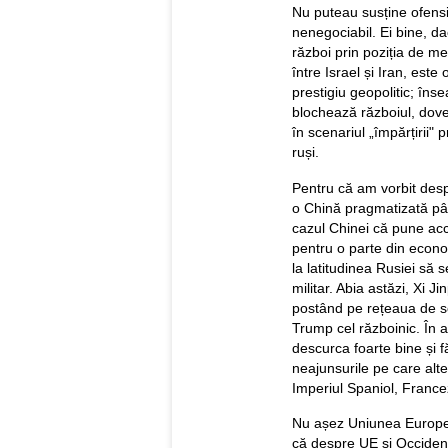
Nu puteau susține ofens
nenegociabil. Ei bine, d
război prin poziția de me
între Israel și Iran, este
prestigiu geopolitic; în
blochează războiul, doved
în scenariul „împărțirii" 
ruși.
Pentru că am vorbit desp
o Chină pragmatizată pân
cazul Chinei că pune acce
pentru o parte din econo
la latitudinea Rusiei să 
militar. Abia astăzi, Xi J
postând pe rețeaua de so
Trump cel războinic. În 
descurca foarte bine și 
neajunsurile pe care alte
Imperiul Spaniol, Francez
Nu așez Uniunea European
că despre UE și Occident