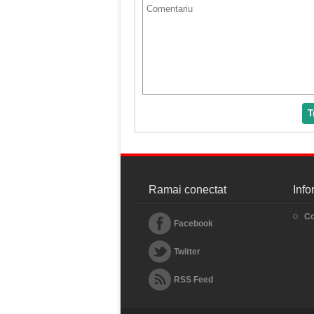
T
Ramai conectat
Info
Co
Facebook
Twitter
RSS Feed