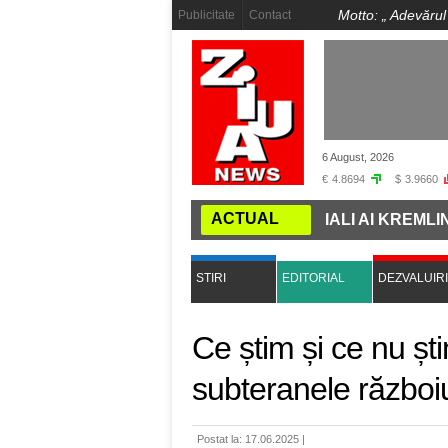
Motto: „
Adevărul
Publicitate
Contact
6 August, 2026
€
4.8694
$
3.9660
ACTUAL
E DE TAINĂ LA VIENA: FOȘTI OFICIALI AI KREMLINULUI
STIRI
EDITORIAL
DEZVALUIRI
Ce știm și ce nu ș
subteranele războiu
Postat la: 17.06.2025 |