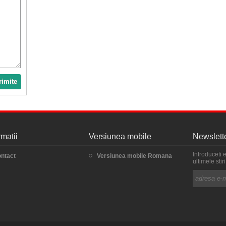
rimite
rmatii
Versiunea mobile
Newslett
Introduceti 
ntact
Versiunea mobile Romana
ultimele sti