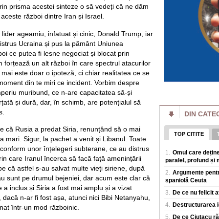
 prin prisma acestei sinteze o să vedeți că ne dăm
avere și de interese
ceste război dintre Iran și Israel.
Modelele Anthropi
oamenii să introdu
ider ageamiu, infatuat și cinic, Donald Trump, iar
siguranță
istrus Ucraina și pus la pământ Uniunea
Cele mai recente de
i ce putea fi lesne negociat și blocat prin
ingrijorarile ca t
pentru o supraveg
 forțează un alt război în care spectrul atacurilor
ai este doar o ipoteză, ci chiar realitatea ce se
Cât zahăr are un 
 moment din te miri ce incident. Vorbim despre
Care îngrașă mai m
periu muribund, ce n-are capacitatea să-și
Calculele sunt real
ată și dură, dar, în schimb, are potențialul să
galben, de 3 kg fi
grame zahar. Cam a
s.
DIN CATE
Intrebarea cheie:
e că Rusia a predat Siria, renunțând să o mai
apa Dunării?
TOP CITITE
a mari. Sigur, la pachet a venit și Libanul. Toate
Conform datelor ONU
 conform unor înțelegeri subterane, ce au distrus
centrelor de date d
1.
Omul care deține
prin care Iranul încerca să facă față amenințării
Serbia - deci din țar
paralel, profund și 
e că astfel s-au salvat multe vieți siriene, după
2.
Argumente pentru
Un porumbel a pro
au sunt pe drumul bejeniei, dar acum este clar că
spaniolă Ceuta
în Franța. Peste 2,
„Este extrem de r
a inclus și Siria a fost mai amplu și a vizat
3.
De ce nu felicit 
Un porumbel care a 
, dacă n-ar fi fost așa, atunci nici Bibi Netanyahu,
4.
Destructurarea i
incendiu de vegeta
onat într-un mod războinic.
francez Dordogne. 
5.
De ce Ciutacu răm