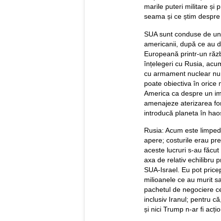
marile puteri militare și
seama și ce știm despre a
SUA sunt conduse de un l
americanii, după ce au d
Europeană printr-un războ
înțelegeri cu Rusia, acum
cu armament nuclear nu m
poate obiectiva în orice
America ca despre un im
amenajeze aterizarea forț
introducă planeta în hao
Rusia: Acum este limped
apere; costurile erau pre
aceste lucruri s-au făcut
axa de relativ echilibru 
SUA-Israel. Eu pot pricep
milioanele ce au murit s
pachetul de negociere ce 
inclusiv Iranul; pentru că
și nici Trump n-ar fi acți