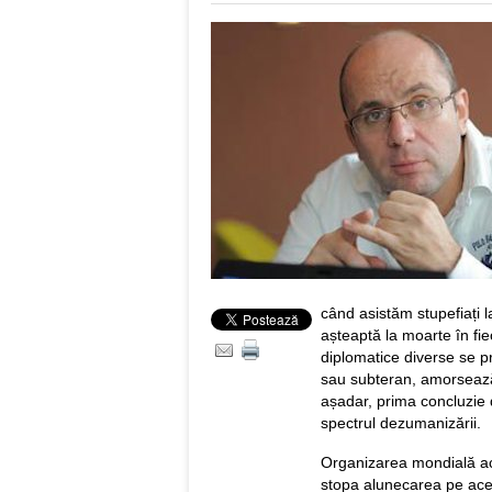
când asistăm stupefiați la 
așteaptă la moarte în fie
diplomatice diverse se pr
sau subteran, amorsează
așadar, prima concluzie
spectrul dezumanizării.
Organizarea mondială ac
stopa alunecarea pe acea