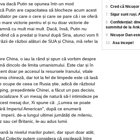
iva dacă Putin se opunea într-un mod
6.
Cred că Nicușor 
acă Putin are capacitatea să blocheze acum acest
7.
Sigur sunt ruși.
diator pe care o cere și care se pare că i se oferă
 o mare victorie pentru el și nu doar victorie de
8.
Confidențial: din
summitul de la Ank
seamnă cu mult mai mult. Dacă, însă, Putin nu
ind că a predat și Iranul după Siria, atunci vom fi
9.
Nicușor Dan este
prăzii de război alături de SUA și China, mă refer la
10.
Asa incepe!
re China, o iau la rând și spun că vorbim despre
ă dincolo de limita umanismului. Este clar și în
nt doar pe accesul la resursele Iranului, vitale
mia chineză, dar tot la fel de limpede este că lasă
se ocupe de ceea ce Rusia știe, adică de războiul
inping, președintele Chinei, a făcut un pas decisiv,
cializare X un mesaj de natură să-l intimideze pe
acest mesaj dur, Xi spune că: „Lumea se poate
fără Imperiul American", după ce enumeră
 imperii, de-a lungul ultimei jumătăți de mileniu,
 sau cel Britanic, le-au adus lumii.
ă la nivelul marilor puteri, dar spun doar atât,
ul Colectiv putem considera că oscilează între