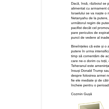
Dacă, însă, războiul se 
alimentat cu armament din
Israelului se va naște o 
Netanyahu de la putere, 
următorul regim de puter
pacifist decât cel promo
pare periculos de expirat,
punct de vedere al inadec
Bineînțeles că este și o 
putere în urma intensifică
timp să comentăm de acu
care ne-o dorim cu toții
Teheranul este amenințat
însuși Donald Trump sau 
despre folosirea armei n
fie ele mediate și de cătr
încheie pentru o perioad
Cozmin Gușă