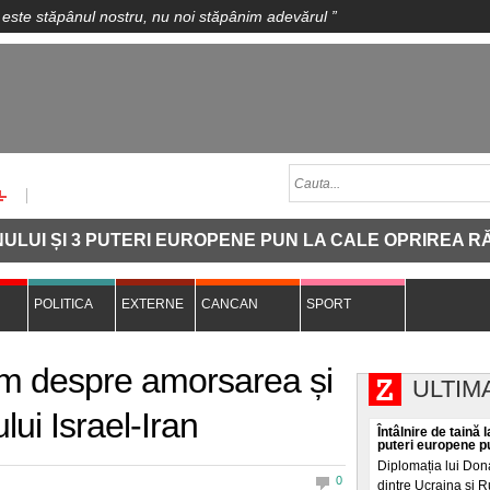
 este stăpânul nostru, nu noi stăpânim adevărul
”
 ȘI 3 PUTERI EUROPENE PUN LA CALE OPRIREA RĂZBOIUL
POLITICA
EXTERNE
CANCAN
SPORT
tim despre amorsarea și
ULTIM
lui Israel-Iran
Întâlnire de taină l
puteri europene pu
Diplomația lui Don
0
dintre Ucraina și Ru