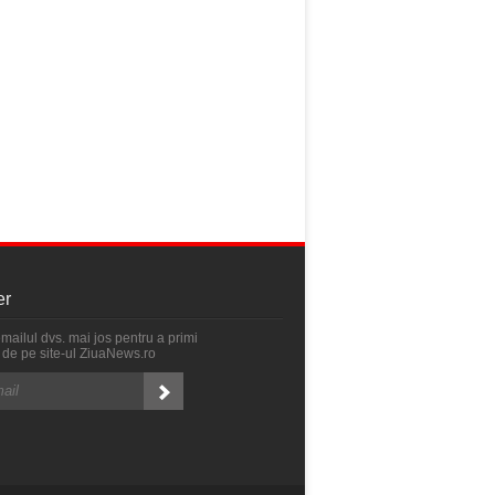
er
emailul dvs. mai jos pentru a primi
ri de pe site-ul ZiuaNews.ro