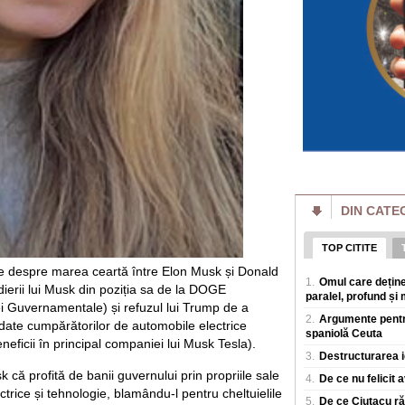
online intr-un succ
Putin pierde bătăl
batjocorit în mod
Vladimir Putin pier
miliardar din domen
a dat puține semne
Cât de bogate sunt
o avere mai mare d
Cele mai mari averi
prin afaceri care e
povești de succes 
DIN CATE
Un eveniment simil
Rusia: Invazia a m
plăgi" VIDEO
TOP CITITE
Un fenomen neobișn
de insecte au „inun
lume despre marea ceartă între Elon Musk și Donald
1.
Omul care deține
terenuri agricole v
dierii lui Musk din poziția sa de la DOGE
paralel, profund și 
i Guvernamentale) și refuzul lui Trump de a
Al doilea cel mai 
2.
Argumente pentru
date cumpărătorilor de automobile electrice
agravează. Ce îi 
spaniolă Ceuta
din ușă în ușă"
eficii în principal companiei lui Musk Tesla).
Virusul Ebola, car
3.
Destructurarea i
Congo, s-ar putea sa
că profită de banii guvernului prin propriile sale
4.
De ce nu felicit 
sanitare, in condiții
trice și tehnologie, blamându-l pentru cheltuielile
5.
De ce Ciutacu răm