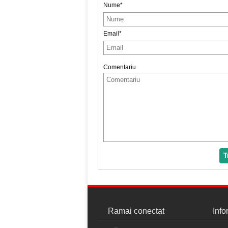
Nume*
Email*
Comentariu
T
Ramai conectat
Info