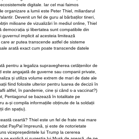
 ecosistemele digitale. Iar cel mai faimos
 de organizare a lumii este Peter Thiel, miliardarul
lantir. Devenit un fel de guru al bărbaților tineri,
obțin milioane de vizualizări în mediul online, Thiel
 democrația și libertatea sunt compatibile din
guvernul implicit al acesteia limitează
r care ar putea transcende astfel de sisteme
 sale arată exact cum poate transcende datele
eată pentru a legaliza supravegherea cetățenilor de
d este angajată de guverne sau companii private,
naliza și utiliza volume extrem de mari de date ale
ții fiind folosite ulterior pentru luarea de decizii în
fli altfel, în pandemie, cine și când s-a vaccinat?)
nt, Pentagonul se bazează în totalitate pe
ru a-și compila informațiile obținute de la soldații
ii din spațiu).
eastă ceartă? Thiel este un fel de frate mai mare
ondat PayPal împreună, și este de notorietate
juns vicepreședintele lui Trump la cererea
șa se explică și sugestia lui Musk de aseară, de pe