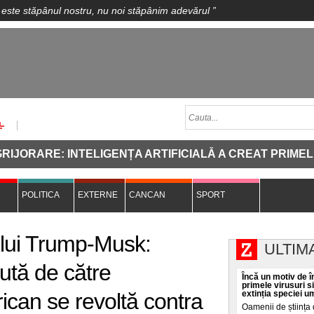
 este stăpânul nostru, nu noi stăpânim adevărul
”
E: INTELIGENȚA ARTIFICIALĂ A CREAT PRIMELE VIRUS
POLITICA
EXTERNE
CANCAN
SPORT
ului Trump-Musk:
ULTIM
nută de către
Încă un motiv de în
primele virusuri s
rican se revoltă contra
extinția speciei 
Oamenii de știința 