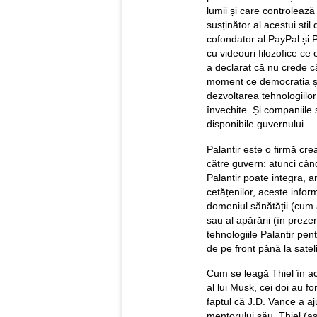
lumii și care controlează
susținător al acestui stil
cofondator al PayPal și Pa
cu videouri filozofice ce 
a declarat că nu crede că
moment ce democrația și 
dezvoltarea tehnologiilo
învechite. Și companiile
disponibile guvernului.
Palantir este o firmă cr
către guvern: atunci cân
Palantir poate integra, a
cetățenilor, aceste informa
domeniul sănătății (cum a
sau al apărării (în preze
tehnologiile Palantir pent
de pe front până la sateliț
Cum se leagă Thiel în ac
al lui Musk, cei doi au f
faptul că J.D. Vance a a
mentorului său, Thiel (a