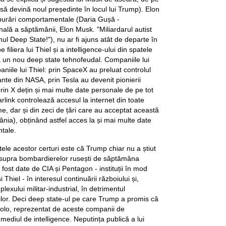
 să devină noul președinte în locul lui Trump). Elon
lburări comportamentale (Daria Gușă -
nală a săptămânii, Elon Musk. "Miliardarul autist
l Deep State!"), nu ar fi ajuns atât de departe în
 filiera lui Thiel și a intelligence-ului din spatele
ă un nou deep state tehnofeudal. Companiile lui
ile lui Thiel: prin SpaceX au preluat controlul
nte din NASA, prin Tesla au devenit pionierii
prin X dețin și mai multe date personale de pe tot
link controlează accesul la internet din toate
me, dar și din zeci de țări care au acceptat această
ânia), obținând astfel acces la și mai multe date
tale.
ele acestor certuri este că Trump chiar nu a știut
asupra bombardierelor rusești de săptămâna
 fost date de CIA și Pentagon - instituții în mod
Thiel - în interesul continuării războiului și,
plexului militar-industrial, în detrimentul
nilor. Deci deep state-ul pe care Trump a promis că
acolo, reprezentat de aceste companii de
mediul de intelligence. Neputința publică a lui