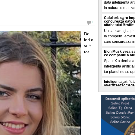
data inteligența ar
in natura, o realiza
Calul orb care im
concurează datori
0
alfabetului Braille
Un cal care și-a pi
De
la competiții ecves
ieri a
care concureaza i
vuit
tot
Elon Musk vrea să
ce companie a ales 
SpaceX a decis sa c
inteligența artifici
iar planul nu se op
Inteligența artifi
avertizează: "Agenț
ei"
Experții in securit
accelerata a inteli
autoritaților de a o 
Selly a intrat în
doborât de echipa 
Un nou record mondi
litoralul romanesc