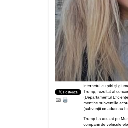
internetul cu știri și g
Trump, rezultat al conce
(Departamentul Eficiențe
menține subvențiile acor
(subvenții ce aduceau ben
Trump l-a acuzat pe Musk 
companii de vehicule elec