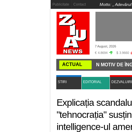
Motto: „
Adevărul
Publicitate
Contact
7 August, 2026
€
4.8694
$
3.9660
ACTUAL
EJI, TOT UN DRAC"!
ÎNCĂ UN MOTIV DE ÎNGRIJORAR
STIRI
EDITORIAL
DEZVALUIRI
Explicația scandal
"tehnocrația" susți
intelligence-ul ame