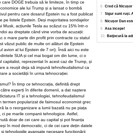
e care DOGE trebuia să le limiteze, în timp ce
6.
Cred că Nicușor 
e economice ale lui Trump și a lansat o bombă
ivul pentru care dosarul Epstein nu a fost publicat
7.
Sigur sunt ruși.
te pe listele Epstein. Deși majoritatea sondajelor
8.
Nicușor Dan este
ui Musk, acțiunile Tesla au scăzut cu 15% într-o
9.
Asa incepe!
ndoi au dreptate când vine vorba de acuzații:
10.
Batjocură la a
ac o mare parte din profit prin contracte cu statul
t văzut public de multe ori alături de Epstein
l avion al lui Epstein de 7 ori). Însă aici nu este
edintele SUA și cel mai bogat om din lume, ci o
l capitalist, reprezentat în acest caz de Trump, și
care a reușit deja să impună tehnofeudalismul ca
re a societății în urma tehnocrației.
smul? În timp ce tehnocrația, definită drept
către experți în diferite domenii, a dat naștere
ictatura IT și a tehnologiei, tehnofeudalismul
n termen popularizat de faimosul economist grec
ră la o reorganizare a lumii bazată nu pe piața
e, ci pe marile companii tehnologice. Astfel,
ută doar de cei care au capital și pot finanța
aleși în mod democratic, ci de cei care dețin datele
 și tehnologiile avansate necesare funcționării