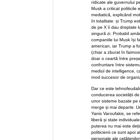
ridicate ale guvernului p
Musk a criticat politicil
mediatică, explicând mot
în totalitate: și Trump es
de pe X îi dau dreptate l
singură zi. Probabil amâ
companiile lui Musk își f
american, iar Trump a fos
(chiar a zburat în faimosu
doar o ceartă între preș
confruntare între sistemu
mediul de intelligence, 
mod succesor de organiza
Dar ce este tehnofeudali
conducerea societății de 
unor sisteme bazate pe d
merge și mai departe. U
Yanis Varoufakis, se refe
liberă și state individual
puterea nu mai este dețin
politicienii ce sunt apoi 
personale ale cetățenilor