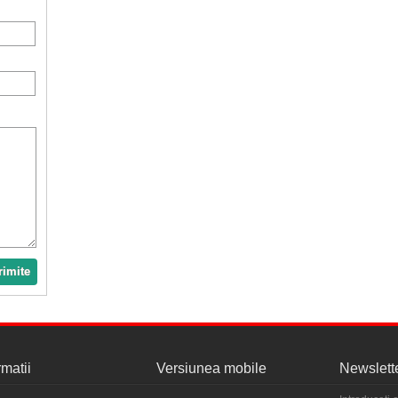
rimite
rmatii
Versiunea mobile
Newslett