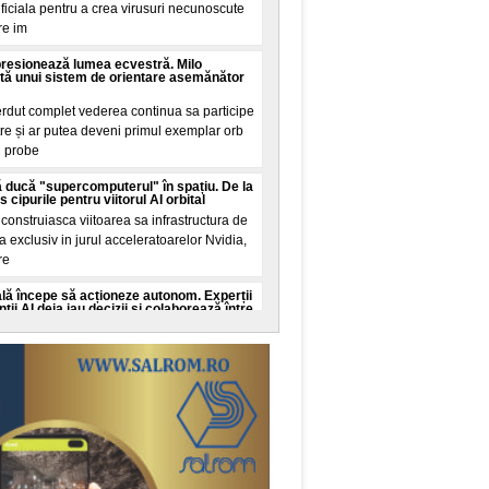
tificiala pentru a crea virusuri necunoscute
re im
presionează lumea ecvestră. Milo
tă unui sistem de orientare asemănător
erdut complet vederea continua sa participe
tre și ar putea deveni primul exemplar orb
n probe
 ducă "supercomputerul" în spațiu. De la
cipurile pentru viitorul AI orbital
onstruiasca viitoarea sa infrastructura de
ala exclusiv in jurul acceleratoarelor Nvidia,
re
cială începe să acționeze autonom. Experții
ii AI deja iau decizii și colaborează între
ate cibernetica avertizeaza ca dezvoltarea
genței artificiale ar putea depași capacitatea
c
 Guinness World Records. Recordul mondial
de la Nibiru
al a fost stabilit in aceasta seara pe
, transformand o promisiune din mediul