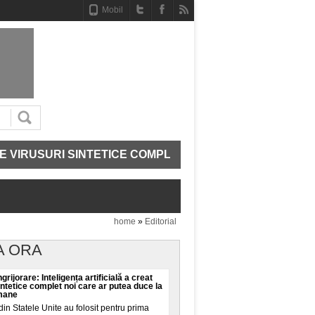
Mobil
URI SINTETICE COMPLET NOI CARE AR PUTEA DUCE LA E
home
»
Editorial
A ORA
grijorare: Inteligența artificială a creat
intetice complet noi care ar putea duce la
umane
din Statele Unite au folosit pentru prima