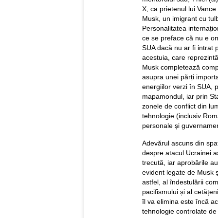
X, ca prietenul lui Vance
Musk, un imigrant cu tu
Personalitatea internațio
ce se preface că nu e omu
SUA dacă nu ar fi intrat pe
acestuia, care reprezint
Musk completează compani
asupra unei părți importa
energiilor verzi în SUA, 
mapamondul, iar prin Star
zonele de conflict din lu
tehnologie (inclusiv Rom
personale și guvernamen
Adevărul ascuns din spat
despre atacul Ucrainei 
trecută, iar aprobările au
evident legate de Musk și 
astfel, al îndestulării com
pacifismului și al cetățe
îl va elimina este încă 
tehnologie controlate de 