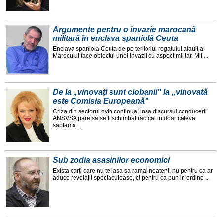
Argumente pentru o invazie marocană
militară în enclava spaniolă Ceuta
Enclava spaniola Ceuta de pe teritoriul regatului alauit al
Marocului face obiectul unei invazii cu aspect militar. Mii ...
De la „vinovați sunt ciobanii" la „vinovată
este Comisia Europeană"
Criza din sectorul ovin continua, insa discursul conducerii
ANSVSA pare sa se fi schimbat radical in doar cateva
saptama ...
Sub zodia asasinilor economici
Exista carți care nu te lasa sa ramai neatent, nu pentru ca ar
aduce revelații spectaculoase, ci pentru ca pun in ordine ...