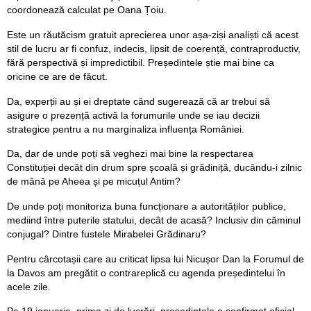
coordonează calculat pe Oana Țoiu.
Este un răutăcism gratuit aprecierea unor așa-ziși analiști că acest
stil de lucru ar fi confuz, indecis, lipsit de coerență, contraproductiv,
fără perspectivă și impredictibil. Președintele știe mai bine ca
oricine ce are de făcut.
Da, experții au și ei dreptate când sugerează că ar trebui să
asigure o prezență activă la forumurile unde se iau decizii
strategice pentru a nu marginaliza influența României.
Da, dar de unde poți să veghezi mai bine la respectarea
Constituției decât din drum spre școală și grădiniță, ducându-i zilnic
de mână pe Aheea și pe micuțul Antim?
De unde poți monitoriza buna funcționare a autorităților publice,
mediind între puterile statului, decât de acasă? Inclusiv din căminul
conjugal? Dintre fustele Mirabelei Grădinaru?
Pentru cârcotașii care au criticat lipsa lui Nicușor Dan la Forumul de
la Davos am pregătit o contrareplică cu agenda președintelui în
acele zile.