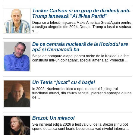
Tucker Carlson și un grup de dizidenți anti-
Trump lansează "Al III-lea Partid"
Dupa ce a folosit mișcarea Make America Great Again pentru
a caștiga alegerile din 2024, Donald Trump a lasat-o sedusa
ș ...
De ce centrala nucleară de la Kozlodui are
apă și Cernavodă ba
Stația de pompare a apei pentru racire de la Kozlodui a fost
construita intr-un golf adanc, special amenajat. Proiectul ...
Un Tetris “jucat” cu 4 barje!
In 2003, Nuclearelectrica a oprit reactorul 1, singurul
functional atunci, din cauza secetei, pierzand aproape o luna
de ...
Brezoi: Un miracol
S-a incheiat ediția 2026 a festivalului de la Brezoi și nu pot
spune decat ca sunt foarte bucuros sa vad nivelul interna ...