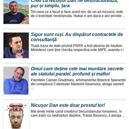
Cred că Nicușor Dan ne destructurează,
pur și simplu, țara
Tot ceea ce a facut și face acest om, de un an incoace, este
de o toxicitate neobișnuita. Habar n-am daca e aici prostie ...
Sigur sunt ruși. Au dispărut contractele de
consultanță
Toata baza de date privind PNRR a fost ștearsa de hackeri.
Ministerul care ține chestia respectiva este MIPE, avandu-l i
...
Omul care deține cele mai murdare secrete
ale statului paralel, profund și mafiot
Parintele Ciprian Gradinaru, arhimandritul Bisericii Speranței
din complexul Catedralei Mantuirii Neamului, atrage oamen
...
Nicușor Dan este doar prostul lor!
Mai țineți minte cand creatorul Securistanului romanesc, in
care traim cu nedrepturi depline, Traian Basescu, il alerga ...