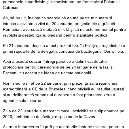
persoanele superficiale și inconsistente, pe frontispiciul Palatului
Cotroceni.
Ah, să nu uit, înainte ca soarele să apună peste minunata și
intensa activitate a zilei de 20 ianuarie, președintele a grăit că
România traversează o etapă dificilă și că nu este momentul pentru
revoluții și destabilizare, pledând pentru stabilitate politică.
Pe 21 ianuarie, deși nu a fost prezent fizic în Elveția, președintele a
primit rapoarte de la delegația condusă de buzduganul Oana Țoiu.
Apoi a asudat ceasuri întregi până ce a definitivat detaliile
protocolare pentru ceremoniile de pe 24 ianuarie de la Iași și
Focșani, cu accent pe ideea de unitate națională.
Norii s-au răsfirat pe 22 ianuarie, prin prezența sa la reuniunea
extraordinară a CE de la Bruxelles, când oficialii au răsuflat ușurați
și au deliberat că summit-ul european a fost prioritatea zero a
agendei sale externe.
Ziua de 22 ianuarie a marcat climaxul activității sale diplomatice pe
2026, umbrind cu desăvârșire lipsa sa de la Davos.
A urmat întoarcerea în țară pe acordurile fanfarei militare, pentru a