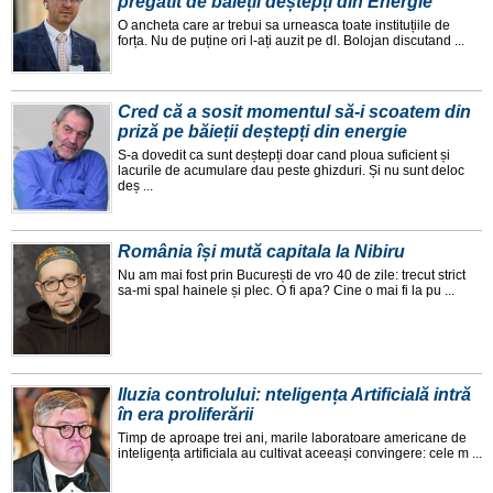
pregătit de băieții deștepți din Energie
O ancheta care ar trebui sa urneasca toate instituțiile de
forța. Nu de puține ori l-ați auzit pe dl. Bolojan discutand ...
Cred că a sosit momentul să-i scoatem din
priză pe băieții deștepți din energie
S-a dovedit ca sunt deștepți doar cand ploua suficient și
lacurile de acumulare dau peste ghizduri. Și nu sunt deloc
deș ...
România își mută capitala la Nibiru
Nu am mai fost prin București de vro 40 de zile: trecut strict
sa-mi spal hainele și plec. O fi apa? Cine o mai fi la pu ...
Iluzia controlului: nteligența Artificială intră
în era proliferării
Timp de aproape trei ani, marile laboratoare americane de
inteligența artificiala au cultivat aceeași convingere: cele m ...