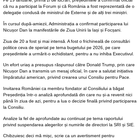
Pe 19 ianuarie, prima zi de lucrări, președintele a confirmat oficial
că nu a participat la Forum și că România a fost reprezentată de o
delegație condusă de ministrul de Externe și de alți trei miniștri.
În cursul după-amiezii, Administrația a confirmat participarea lui
Nicușor Dan la manifestările de Ziua Unirii la Iași și Focșani.
Ziua de 20 a fost și mai intensă. A fost o frichineală de consultări
politice ceva de speriat pe tema bugetului pe 2026, pe care
președintele a urmărit-o echidistant, pentru a nu inhiba Executivul.
Un efort uriaș a presupus răspunsul către Donald Trump, prin care
Nicușor Dan a transmis un mesaj oficial, în care a salutat inițiativa
împăratului american, privind crearea unui Consiliu pentru Pace.
Invitarea României ca membru fondator al Consiliului a băgat
Președinția într-o analiză aprofundată din care nu și-a revenit nici
până în ziua de azi, pentru a lua o decizie finală privind participarea
la Consiliu.
Analize la fel de aprofundate au continuat pe tema raportului
privind suspendarea alegerilor și numirile de directori la SRI și SIE.
Chibzuiesc deci mă mișc, scrie ca un avertisment pentru