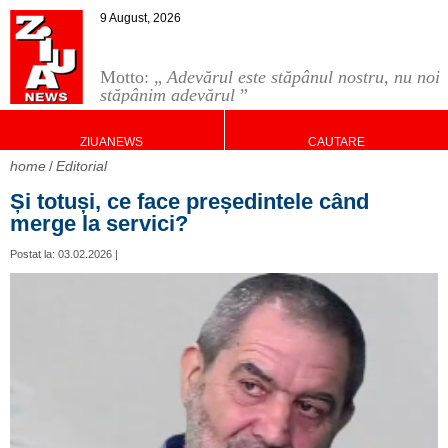
9 August, 2026
Motto: „
Adevărul este stăpânul nostru, nu noi
stăpânim adevărul
”
ZIUANEWS
CAUTARE
home
Editorial
Și totuși, ce face președintele când
merge la servici?
Postat la: 03.02.2026 |