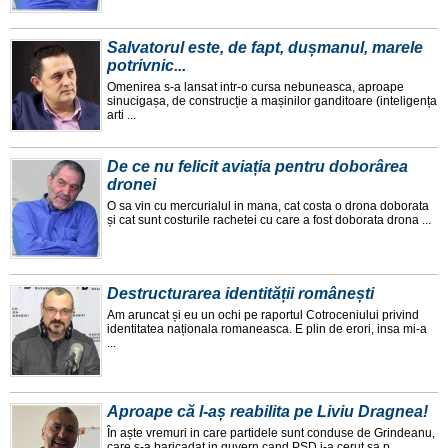
Salvatorul este, de fapt, dușmanul, marele
potrivnic...
Omenirea s-a lansat intr-o cursa nebuneasca, aproape
sinucigașa, de construcție a mașinilor ganditoare (inteligența
arti ...
De ce nu felicit aviația pentru doborârea
dronei
O sa vin cu mercurialul in mana, cat costa o drona doborata
și cat sunt costurile rachetei cu care a fost doborata drona ...
Destructurarea identității românești
Am aruncat și eu un ochi pe raportul Cotroceniului privind
identitatea naționala romaneasca. E plin de erori, insa mi-a
...
Aproape că l-aș reabilita pe Liviu Dragnea!
În aște vremuri in care partidele sunt conduse de Grindeanu,
care s-a baricadat in guvern cand PSD i-a cerut sa p ...