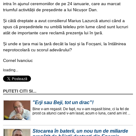
intra în ajunul ceremoniilor de pe 24 ianuarie, care au marcat
triumful activității de președinte a lui Nicușor Dan.
Și câtă dreptate a avut consilierul Marius Lazurcă atunci când a
spus că președintele nu umblă teleleu prin lume când sunt lucruri
atât de importante care reclamă prezenţa lui în ţară.
Și unde e țara mai la țară decât la Iași și la Focșani, la întâlnirea
neprotocolară cu scorul adevărului?
Cornel Ivanciuc
loading...
PUTETI CITI SI...
"Erji sau Beji, tot un drac"!
Bine v-am regasit. De fapt, nu v-am regasit bine, ci la fel de
prost ca atunci cand v-am lasat, acum o luna, cand am int ...
Stocarea în baterii, un nou tun de miliarde