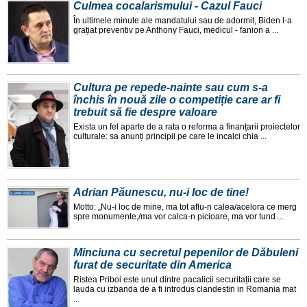
Culmea cocalarismului - Cazul Fauci
În ultimele minute ale mandatului sau de adormit, Biden l-a
grațiat preventiv pe Anthony Fauci, medicul - fanion a ...
Cultura pe repede-nainte sau cum s-a
închis în nouă zile o competiție care ar fi
trebuit să fie despre valoare
Exista un fel aparte de a rata o reforma a finanțarii proiectelor
culturale: sa anunți principii pe care le incalci chia ...
Adrian Păunescu, nu-i loc de tine!
Motto: „Nu-i loc de mine, ma tot aflu-n calea/acelora ce merg
spre monumente,/ma vor calca-n picioare, ma vor tund ...
Minciuna cu secretul pepenilor de Dăbuleni
furat de securitate din America
Ristea Priboi este unul dintre pacalicii securitații care se
lauda cu izbanda de a fi introdus clandestin in Romania mat
...