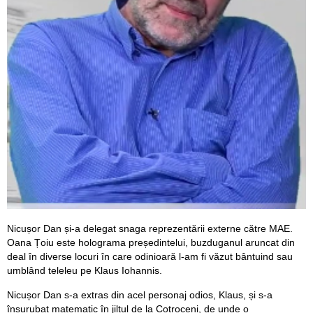
Nicușor Dan și-a delegat snaga reprezentării externe către MAE.
Oana Țoiu este holograma președintelui, buzduganul aruncat din
deal în diverse locuri în care odinioară l-am fi văzut bântuind sau
umblând teleleu pe Klaus Iohannis.
Nicușor Dan s-a extras din acel personaj odios, Klaus, și s-a
înșurubat matematic în jilțul de la Cotroceni, de unde o