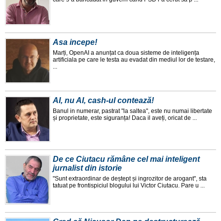
Asa incepe!
Marți, OpenAI a anunțat ca doua sisteme de inteligența
artificiala pe care le testa au evadat din mediul lor de testare,
...
AI, nu AI, cash-ul contează!
Banul in numerar, pastrat "la saltea", este nu numai libertate
și proprietate, este siguranța! Daca il aveți, oricat de ...
De ce Ciutacu rămâne cel mai inteligent
jurnalist din istorie
"Sunt extraordinar de deștept și ingrozitor de arogant", sta
tatuat pe frontispiciul blogului lui Victor Ciutacu. Pare u ...