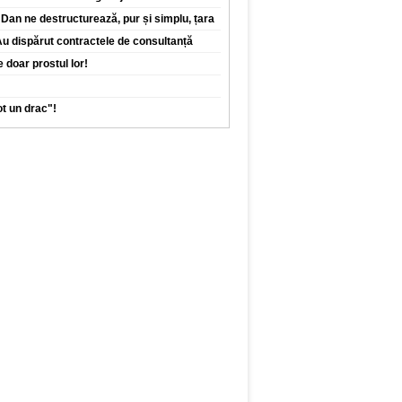
Dan ne destructurează, pur și simplu, țara
 Au dispărut contractele de consultanță
 doar prostul lor!
tot un drac"!