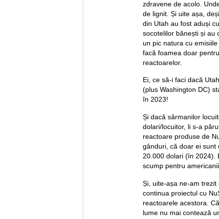
zdravene de acolo. Unde 
de lignit. Și uite așa, deș
din Utah au fost aduși c
socotelilor bănești și au
un pic natura cu emisiil
facă foamea doar pentru gl
reactoarelor.
Ei, ce să-i faci dacă Uta
(plus Washington DC) sta
în 2023!
Și dacă sărmanilor locuit
dolari/locuitor, li s-a p
reactoare produse de NuS
gânduri, că doar ei sunt
20.000 dolari (în 2024). 
scump pentru americanii 
Și, uite-așa ne-am trezit 
continua proiectul cu NuS
reactoarele acestora. Că
lume nu mai contează un 