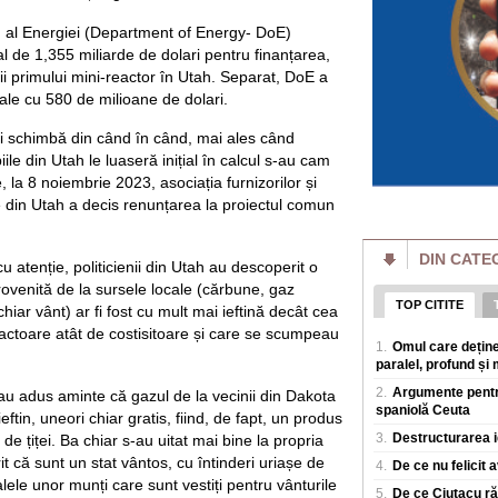
achite pentru o vizi
al Energiei (Department of Energy- DoE)
Bulgaria face mili
Ministrul de la So
l de 1,355 miliarde de dolari pentru finanțarea,
România cumpără
rii primului mini-reactor în Utah. Separat, DoE a
Bulgaria face milio
ale cu 580 de milioane de dolari.
de la Sofia se lau
masivBulgaria inre
i schimbă din când în când, mai ales când
ile din Utah le luaseră inițial în calcul s-au cam
România a câștigat
Inteligență Artific
, la 8 noiembrie 2023, asociația furnizorilor și
Cei opt elevi care
ie din Utah a decis renunțarea la proiectul comun
Internationala de In
perioada 2-8 augus
DIN CATE
u atenție, politicienii din Utah au descoperit o
Poți slăbi fără să
top. Mai explică c
venită de la sursele locale (cărbune, gaz
slăbire
TOP CITITE
chiar vânt) ar fi fost cu mult mai ieftină decât cea
Mulți oameni amana
actoare atât de costisitoare și care se scumpeau
timp pentru sala s
1.
Omul care deține
Nutriționistul Tani
paralel, profund și 
2.
Argumente pentru
i-au adus aminte că gazul de la vecinii din Dakota
Explicația lui Flo
spaniolă Ceuta
stadion: "Unii spu
ftin, uneori chiar gratis, fiind, de fapt, un produs
plac băieții, de aia
3.
Destructurarea i
de țiței. Ba chiar s-au uitat mai bine la propria
Florin Prunea (57 de
t că sunt un stat vântos, cu întinderi uriașe de
4.
De ce nu felicit 
actual delegat UEFA
alele unor munți care sunt vestiți pentru vânturile
pe rețelele de soci
5.
De ce Ciutacu răm