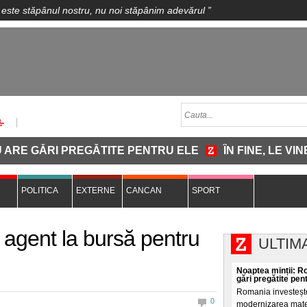
 este stăpânul nostru, nu noi stăpânim adevărul
”
RI PREGĂTITE PENTRU ELE
ÎN FINE, LE VINE MIN
POLITICA
EXTERNE
CANCAN
SPORT
 agent la bursă pentru
ULTIM
Noaptea minții: R
gări pregătite pen
Romania investește
0
modernizarea materi