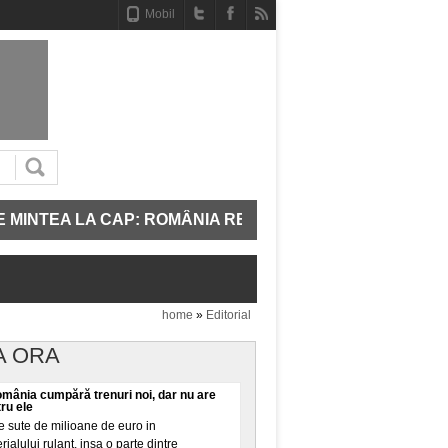
Mobil
TEA LA CAP: ROMÂNIA REPORNEȘTE TREI UNITĂȚI DE P
home
»
Editorial
A ORA
omânia cumpără trenuri noi, dar nu are
tru ele
 sute de milioane de euro in
alului rulant, insa o parte dintre