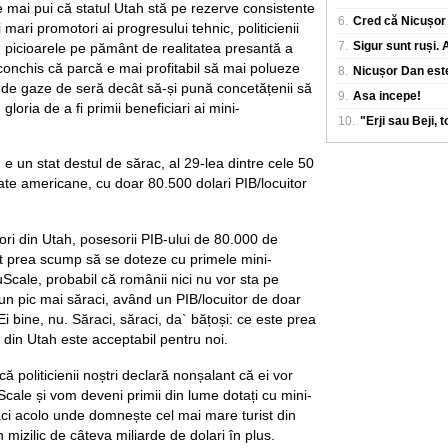
mai pui că statul Utah stă pe rezerve consistente
6.
Cred că Nicușor 
i mari promotori ai progresului tehnic, politicienii
7.
Sigur sunt ruși.
u picioarele pe pământ de realitatea presantă a
 conchis că parcă e mai profitabil să mai polueze
8.
Nicușor Dan este
e de gaze de seră decât să-și pună concetățenii să
9.
Asa incepe!
oria de a fi primii beneficiari ai mini-
10.
"Erji sau Beji, 
h e un stat destul de sărac, al 29-lea dintre cele 50
te americane, cu doar 80.500 dolari PIB/locuitor
ori din Utah, posesorii PIB-ului de 80.000 de
ărut prea scump să se doteze cu primele mini-
cale, probabil că românii nici nu vor sta pe
 un pic mai săraci, având un PIB/locuitor de doar
Ei bine, nu. Săraci, săraci, da` bățoși: ce este prea
din Utah este acceptabil pentru noi.
că politicienii noștri declară nonșalant că ei vor
cale și vom deveni primii din lume dotați cu mini-
ci acolo unde domnește cel mai mare turist din
mizilic de câteva miliarde de dolari în plus.