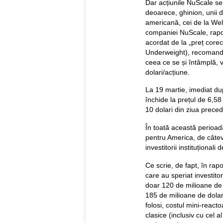
Dar acțiunile NuScale se
deoarece, ghinion, unii di
americană, cei de la Wel
companiei NuScale, rapor
acordat de la „preț corec
Underweight), recomandân
ceea ce se și întâmplă, v
dolari/acțiune.
La 19 martie, imediat du
închide la prețul de 6,58
10 dolari din ziua prece
În toată această perioa
pentru America, de câteva
investitorii instituțional
Ce scrie, de fapt, în rapo
care au speriat investito
doar 120 de milioane de d
185 de milioane de dolari
folosi, costul mini-react
clasice (inclusiv cu cel a