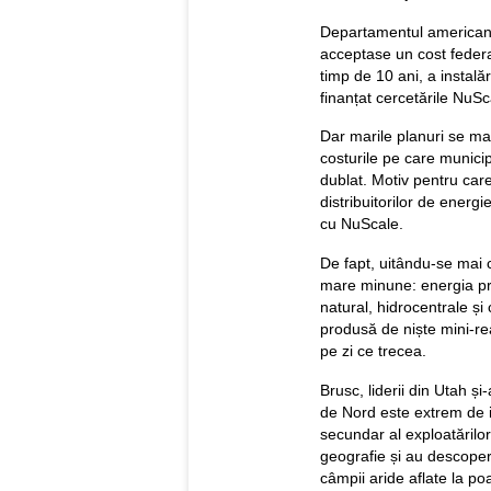
Departamentul american 
acceptase un cost federa
timp de 10 ani, a instală
finanțat cercetările NuSc
Dar marile planuri se ma
costurile pe care municipi
dublat. Motiv pentru care
distribuitorilor de energ
cu NuScale.
De fapt, uitându-se mai c
mare minune: energia pro
natural, hidrocentrale și 
produsă de niște mini-re
pe zi ce trecea.
Brusc, liderii din Utah ș
de Nord este extrem de ie
secundar al exploatărilor 
geografie și au descoperi
câmpii aride aflate la po