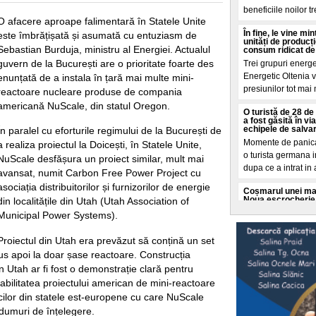
beneficiile noilor t
O afacere aproape falimentară în Statele Unite
În fine, le vine m
este îmbrățișată și asumată cu entuziasm de
unități de producț
Sebastian Burduja, ministru al Energiei. Actualul
consum ridicat de
guvern de la București are o prioritate foarte des
Trei grupuri energ
Energetic Oltenia vo
enunțată de a instala în țară mai multe mini-
presiunilor tot mai
reactoare nucleare produse de compania
americană NuScale, din statul Oregon.
O turistă de 28 de 
a fost găsită în v
echipele de salva
În paralel cu eforturile regimului de la București de
Momente de panica 
a realiza proiectul la Doicești, în Statele Unite,
o turista germana i
NuScale desfășura un proiect similar, mult mai
dupa ce a intrat in
avansat, numit Carbon Free Power Project cu
asociația distribuitorilor și furnizorilor de energie
Coșmarul unei mame
Noua escrocherie 
din localitățile din Utah (Utah Association of
O femeie din Buffal
Municipal Power Systems).
coșmar crezand ca f
moarte. Totul a porn
Proiectul din Utah era prevăzut să conțină un set
us apoi la doar șase reactoare. Construcția
Cât a costat-o pe 
în Utah ar fi fost o demonstrație clară pentru
„Dacă vă așteptaț
va fi"
abilitatea proiectului american de mini-reactoare
O tanara romanca d
ticilor din statele est-europene cu care NuScale
ce a dezvaluit o fa
muri de înțelegere.