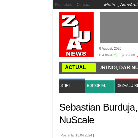
Motto: „
Adevărul
Publicitate
Contact
8 August, 2026
€
4.8694
$
3.9660
ACTUAL
ȚII: ROMÂNIA CUMPĂRĂ TRENURI NOI, DAR NU ARE GĂ
STIRI
EDITORIAL
DEZVALUIRI
Sebastian Burduja,
NuScale
Postat la: 15.04.2024 |