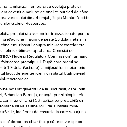
ne familiarizăm un pic și cu evoluția prețului
t am devenit o națiune de analiști bursieri de când
upra verdictului din arbitrajul „Roșia Montană" citite
țiunilor Gabriel Resources.
luția prețului și a volumelor tranzacționate pentru
 preț/acțiune maxim de peste 15 dolari, atins în
i când entuziasmul asupra mini-reactoarelor era
ul tehnic obținuse aprobarea Comisiei de
(NRC- Nuclear Regulatory Commission), urmând
 fabricarea prototipului. După care prețul se
b 1,9 dolari/acțiune) la mijlocul lunii noiembrie
l făcut de energeticienii din statul Utah privind
ini-reactoarelor.
vine hotărât guvernul de la București, care, prin
i, Sebastian Burduja, anunță, pur și simplu, că
a continua chiar și fără realizarea prealabilă din
 română își va asume rolul de a instala mini-
uScale, indiferent de costurile la care s-a ajuns.
resc căderea, ba chiar încep să urce vertiginos