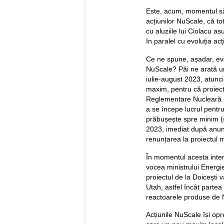
Este, acum, momentul să 
acțiunilor NuScale, că to
cu aluziile lui Ciolacu as
în paralel cu evoluția ac
Ce ne spune, așadar, evo
NuScale? Păi ne arată un
iulie-august 2023, atunc
maxim, pentru că proiect
Reglementare Nucleară 
a se începe lucrul pentru
prăbușește spre minim (su
2023, imediat după anunțu
renunțarea la proiectul m
În momentul acesta inter
vocea ministrului Energie
proiectul de la Doicești v
Utah, astfel încât partea
reactoarele produse de N
Acțiunile NuScale își op