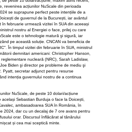
 de peste 10 dolari/acțiune, maxim atins recent,
ne, revenirea acțiunilor NuScale din perioada
24 se suprapune perfect peste intențiile de a
Doicești de guvernul de la București, iar avântul
ut în februarie urmează vizitei în SUA din aceeași
nistrul nostru al Energiei o face, prilej cu care
Scale este o tehnologie matură şi sigură, iar
zând pe această soluție. CNCAN va beneficia de
RC". În timpul vizitei din februarie în SUA, ministrul
rmătorii demnitari americani: Christopher Hanson,
e reglementare nucleară (NRC), Sarah Ladislaw,
i Joe Biden şi director pe probleme de mediu şi
. Pyatt, secretar adjunct pentru resurse
dând intenția guvernului nostru de a continua
țiunilor NuScale, de peste 10 dolari/acțiune
e același Sebastian Burduja o face la Doicești,
 Kavalec, ambasadoarea SUA în România, în
ie 2024, dar cu un decalaj de 7 ore avans pentru
sului orar. Discursul înflăcărat al tânărului
i mișcat și cea mai sceptică minte.