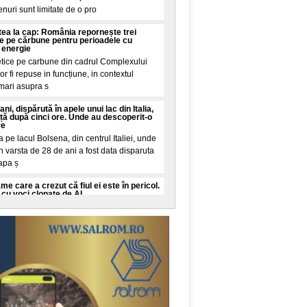
renuri sunt limitate de o pro
intea la cap: România repornește trei
ie pe cărbune pentru perioadele cu
 energie
etice pe carbune din cadrul Complexului
r fi repuse in funcțiune, in contextul
 mari asupra s
ani, dispărută în apele unui lac din Italia,
iață după cinci ore. Unde au descoperit-o
re
pe lacul Bolsena, din centrul Italiei, unde
n varsta de 28 de ani a fost data disparuta
 apa ș
 care a crezut că fiul ei este în pericol.
cu voci clonate de AI
o, New York, a trait cateva minute de
iul ei in varsta de 16 ani este in pericol de
it de la
o româncă o vizită la urgențe în SUA:
i la vreo sumă de aia nebună, exact așa
in SUA a starnit dezbateri pe TikTok dupa
ctura neașteptata pe care va trebui sa o