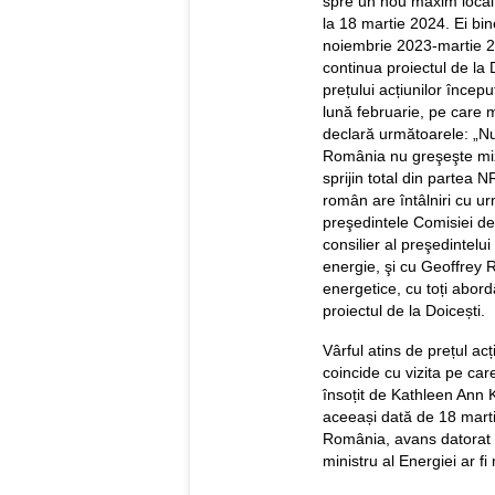
spre un nou maxim local,
la 18 martie 2024. Ei bi
noiembrie 2023-martie 20
continua proiectul de la 
prețului acțiunilor încep
lună februarie, pe care mi
declară următoarele: „Nu
România nu greşeşte mi
sprijin total din partea N
român are întâlniri cu u
preşedintele Comisiei d
consilier al preşedintelu
energie, şi cu Geoffrey R
energetice, cu toți abor
proiectul de la Doicești.
Vârful atins de prețul ac
coincide cu vizita pe car
însoțit de Kathleen Ann
aceeași dată de 18 mart
România, avans datorat fu
ministru al Energiei ar f