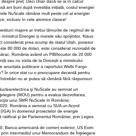
despre preț. Deci chiar dacă se ia în calcul
ă ani buni după investiția inițială, costul energiei
rele NuScale rămâne mult peste cel al energiei
ce, inclusiv în cele atomice clasice!
estiuni majore ar trebui lămurite de regimul de la
 ministrul Energiei și marele său sprijinitor, Klaus
ct considerat prea scump de statul Utah, posesor
este 80 000 de dolari, este considerat rezonabil de
 sărac, România având un PIB/locuitor de 20 000
nță sau nu vizita de la Doicești a ministrului
de anunțata publicare a raportului Wells Fargo
? În orice stat cu o preocupare decentă pentru
întrebări nu ar putea să rămână fără răspunsuri.
Nuclearelectrica şi NuScale au semnat un
legere (MOU) pentru a evalua dezvoltarea,
trucţia unui SMR NuScale în România;
2020, România a semnat cu SUA un Acord
(IGA) în domeniul proiectelor de energie
t ratificat şi de Parlamentul României, prin Legea
20, Banca americană de comerț exterior, US Exim
, prin intermediul unui Memorandum de Înţelegere