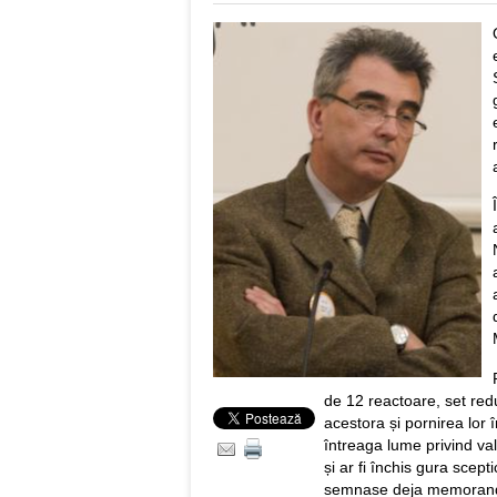
de 12 reactoare, set red
acestora și pornirea lor 
întreaga lume privind val
și ar fi închis gura scep
semnase deja memorandu