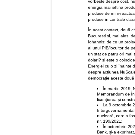
vorbește despre cost, nu 
energia mai ieftină produs
produse de mini-reactoa
produse în centrale clasi
În acest context, două ch
București și, mai ales, de
Iohannis: de ce un proie
al unui PIB/locuitor de p
un stat de patru ori mai
dolari? și este o coincide
Energiei cu o zi înainte 
despre acțiunea NuScale
democrație aceste două 
În martie 2019, 
Memorandum de Înţe
licenţierea şi cons
La 9 octombrie 
Interguvernamental 
nucleară, care a fos
nr. 199/2021;
În octombrie 20
Bank, şi-a exprimat