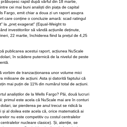
 prăbușesc rapid după vârful din 18 martie,
ntre cei mai buni analiști din piața de capital
ls Fargo, emit chiar a doua zi un raport asupra
t care conține o concluzie amară: scad ratingul
t" la „preț exagerat" (Equal-Weight to
d investitorilor să vândă acțiunile deținute,
ineri, 22 martie, închiderea fiind la prețul de 4,25
pă publicarea acestui raport, acțiunea NuScale
 dolari, în scădere puternică de la nivelul de peste
dentă.
dă vorbim de tranzacționarea unor volume mici
 milioane de acțiuni. Asta și datorită faptului că
i dețin mai puțin de 11% din numărul total de acțiuni.
rtul analiștilor de la Wells Fargo? Păi, două lucruri
rii: primul este acela că NuScale mai are în conturi
olari, iar pierderea pe anul trecut se ridică la
 și al doilea este acela că, orice matematică ai
oarelor nu este competitiv cu costul centralelor
l centralelor nucleare clasice). Și, atenție, se