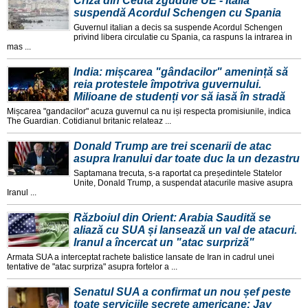
Criza din Ceuta zguduie UE - Italia
suspendă Acordul Schengen cu Spania
Guvernul italian a decis sa suspende Acordul Schengen
privind libera circulatie cu Spania, ca raspuns la intrarea in
mas ...
India: mișcarea "gândacilor" amenință să
reia protestele împotriva guvernului.
Milioane de studenți vor să iasă în stradă
Mișcarea "gandacilor" acuza guvernul ca nu iși respecta promisiunile, indica
The Guardian. Cotidianul britanic relateaz ...
Donald Trump are trei scenarii de atac
asupra Iranului dar toate duc la un dezastru
Saptamana trecuta, s-a raportat ca președintele Statelor
Unite, Donald Trump, a suspendat atacurile masive asupra
Iranul ...
Războiul din Orient: Arabia Saudită se
aliază cu SUA și lansează un val de atacuri.
Iranul a încercat un "atac surpriză"
Armata SUA a interceptat rachete balistice lansate de Iran in cadrul unei
tentative de "atac surpriza" asupra fortelor a ...
Senatul SUA a confirmat un nou șef peste
toate serviciile secrete americane: Jay