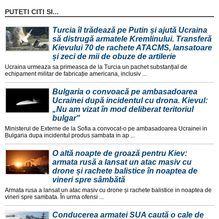
PUTETI CITI SI...
Turcia îl trădează pe Putin și ajută Ucraina
să distrugă armatele Kremlinului. Transferă
Kievului 70 de rachete ATACMS, lansatoare
și zeci de mii de obuze de artilerie
Ucraina urmeaza sa primeasca de la Turcia un pachet substanțial de
echipament militar de fabricație americana, inclusiv ...
Bulgaria o convoacă pe ambasadoarea
Ucrainei după incidentul cu drona. Kievul:
„Nu am vizat în mod deliberat teritoriul
bulgar"
Ministerul de Externe de la Sofia a convocat-o pe ambasadoarea Ucrainei in
Bulgaria dupa incidentul produs sambata in ap ...
O altă noapte de groază pentru Kiev:
armata rusă a lansat un atac masiv cu
drone și rachete balistice în noaptea de
vineri spre sâmbătă
Armata rusa a lansat un atac masiv cu drone și rachete balistice in noaptea de
vineri spre sambata. În urma ofensi ...
Conducerea armatei SUA caută o cale de