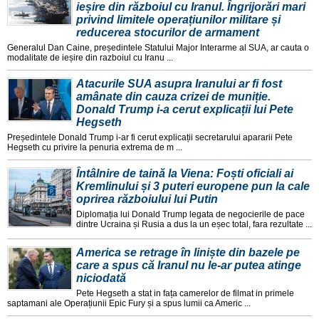
ieșire din războiul cu Iranul. Îngrijorări mari
privind limitele operațiunilor militare și
reducerea stocurilor de armament
Generalul Dan Caine, președintele Statului Major Interarme al SUA, ar cauta o
modalitate de ieșire din razboiul cu Iranu ...
Atacurile SUA asupra Iranului ar fi fost
amânate din cauza crizei de muniție.
Donald Trump i-a cerut explicații lui Pete
Hegseth
Președintele Donald Trump i-ar fi cerut explicații secretarului apararii Pete
Hegseth cu privire la penuria extrema de m ...
Întâlnire de taină la Viena: Foști oficiali ai
Kremlinului și 3 puteri europene pun la cale
oprirea războiului lui Putin
Diplomația lui Donald Trump legata de negocierile de pace
dintre Ucraina și Rusia a dus la un eșec total, fara rezultate ...
America se retrage în liniște din bazele pe
care a spus că Iranul nu le-ar putea atinge
niciodată
Pete Hegseth a stat in fața camerelor de filmat in primele
saptamani ale Operațiunii Epic Fury și a spus lumii ca Americ ...