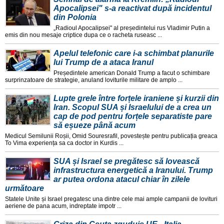
Apocalipsei" s-a reactivat după incidentul
din Polonia
„Radioul Apocalipsei" al președintelui rus Vladimir Putin a
emis din nou mesaje criptice dupa ce o racheta ruseasc ...
Apelul telefonic care i-a schimbat planurile
lui Trump de a ataca Iranul
Președintele american Donald Trump a facut o schimbare
surprinzatoare de strategie, anuland loviturile militare de amplo ...
Lupte grele între forțele iraniene și kurzii din
Iran. Scopul SUA și Israelului de a crea un
cap de pod pentru forțele separatiste pare
să eșueze până acum
Medicul Semilunii Roșii, Omid Souresrafil, povestește pentru publicația greaca
To Vima experiența sa ca doctor in Kurdis ...
SUA și Israel se pregătesc să lovească
infrastructura energetică a Iranului. Trump
ar putea ordona atacul chiar în zilele
următoare
Statele Unite și Israel pregatesc una dintre cele mai ample campanii de lovituri
aeriene de pana acum, indreptate impotr ...