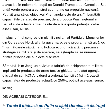
a avut loc în noiembrie, după ce Donald Trump a dat Coreei de Sud
undă verde pentru a construi submarine cu propulsie nucleară.
Potrivit analiștilor, obiectivul Phenianului este de a-și îmbunătăți
capacitățile de atac de precizie, de a provoca Washingtonul și
Seulul și de a testa arme înainte de a le exporta potențial către
aliatul său, Rusia.
În plus, primul congres din ultimii cinci ani al Partidului Muncitorilor
din Coreea de Nord, aflat la guvernare, este programat să aibă loc
în următoarele săptămâni. Politica economică a țării, precum și
strategia sa militară și de apărare, se așteaptă să se număre
printre principalele subiecte discutate.
Sâmbătă, Kim Jong-un a vizitat o fabrică de echipamente militare
implicată în producția de arme tactice ghidate, a relatat agenția
oficială de știri KCNA. Liderul a ordonat fabricii să își mărească
capacitatea de producție actuală cu 250%, potrivit aceleiași surse.
loading...
DIN ACEEASI CATEGORIE...
Turcia îl trădează pe Putin și ajută Ucraina să distrugă