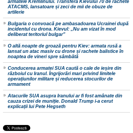
armatele Kremlinului. Transferă Kievului 70 de rachete
ATACMS, lansatoare și zeci de mii de obuze de
artilerie
Bulgaria o convoacă pe ambasadoarea Ucrainei după
incidentul cu drona. Kievul: „Nu am vizat în mod
deliberat teritoriul bulgar"
O altă noapte de groază pentru Kiev: armata rusă a
lansat un atac masiv cu drone și rachete balistice în
noaptea de vineri spre sâmbătă
Conducerea armatei SUA caută o cale de ieșire din
războiul cu Iranul. Îngrijorări mari privind limitele
operațiunilor militare și reducerea stocurilor de
armament
Atacurile SUA asupra Iranului ar fi fost amânate din
cauza crizei de muniție. Donald Trump i-a cerut
explicații lui Pete Hegseth