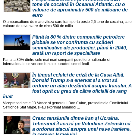
tone de cocaină în Oceanul Atlantic, cu o
valoare de aproximativ 500 de milioane de
euro
O ambarcatiune de mare viteza care transporta peste 2,6 tone de cocaina, cu o
valoare de revanzare de circa 500 de milio ...
Până la 80 % dintre companiile petroliere
globale se vor confrunta cu scăderi
semnificative ale producţiei, până în 2040,
arată un raport de specialitate
Pana la 80% dintre cele mai mari companii petroliere nationale si
internationale se vor confrunta cu scaderi semnificati ...
În timpul celulei de criză de la Casa Albă,
Donald Trump s-a enervat și a vrut să
ordone un atac dezlănțuit asupra Iranului: A
fost oprit cu greu de către oficialii de rang
înalt
Vicepresedintele JD Vance si generalul Dan Caine, presedintele Comitetului
Sefilor de Stat Major, si-au exprimat amandoi ...
Cresc tensiunile dintre Iran și Ucraina.
Teheranul îl acuză pe Volodimir Zelenski că
a ordonat atacul asupra unei nave iraniene,
la cererea Israelului