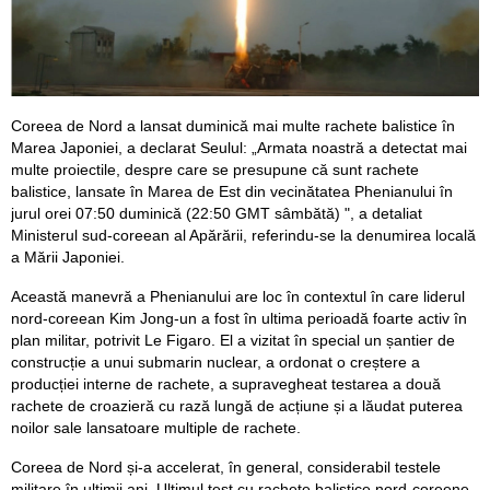
Coreea de Nord a lansat duminică mai multe rachete balistice în
Marea Japoniei, a declarat Seulul: „Armata noastră a detectat mai
multe proiectile, despre care se presupune că sunt rachete
balistice, lansate în Marea de Est din vecinătatea Phenianului în
jurul orei 07:50 duminică (22:50 GMT sâmbătă) ", a detaliat
Ministerul sud-coreean al Apărării, referindu-se la denumirea locală
a Mării Japoniei.
Această manevră a Phenianului are loc în contextul în care liderul
nord-coreean Kim Jong-un a fost în ultima perioadă foarte activ în
plan militar, potrivit Le Figaro. El a vizitat în special un șantier de
construcție a unui submarin nuclear, a ordonat o creștere a
producției interne de rachete, a supravegheat testarea a două
rachete de croazieră cu rază lungă de acțiune și a lăudat puterea
noilor sale lansatoare multiple de rachete.
Coreea de Nord și-a accelerat, în general, considerabil testele
militare în ultimii ani. Ultimul test cu rachete balistice nord-coreene