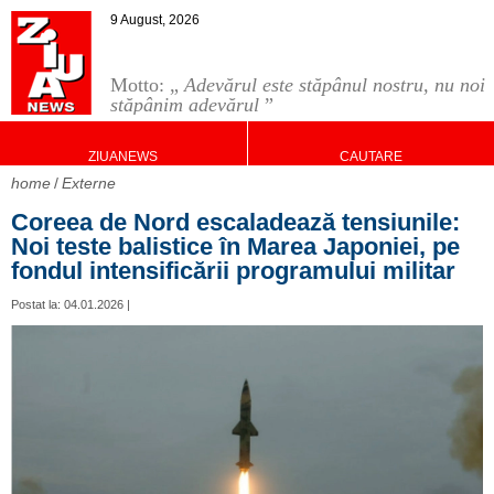
9 August, 2026
Motto: „
Adevărul este stăpânul nostru, nu noi
stăpânim adevărul
”
ZIUANEWS
CAUTARE
home
Externe
Coreea de Nord escaladează tensiunile:
Noi teste balistice în Marea Japoniei, pe
fondul intensificării programului militar
Postat la: 04.01.2026 |