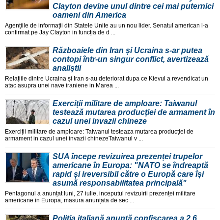
Clayton devine unul dintre cei mai puternici
oameni din America
Agențiile de informații din Statele Unite au un nou lider. Senatul american l-a
confirmat pe Jay Clayton in funcția de d ...
Războaiele din Iran și Ucraina s-ar putea
contopi într-un singur conflict, avertizează
analiștii
Relațiile dintre Ucraina și Iran s-au deteriorat dupa ce Kievul a revendicat un
atac asupra unei nave iraniene in Marea ...
Exerciții militare de amploare: Taiwanul
testează mutarea producției de armament în
cazul unei invazii chineze
Exerciții militare de amploare: Taiwanul testeaza mutarea producției de
armament in cazul unei invazii chinezeTaiwanul v ...
SUA începe revizuirea prezenței trupelor
americane în Europa: "NATO se îndreaptă
rapid și ireversibil către o Europă care își
asumă responsabilitatea principală"
Pentagonul a anunțat luni, 27 iulie, inceputul revizuirii prezenței militare
americane in Europa, masura anunțata de sec ...
Poliţia italiană anunţă confiscarea a 2,6