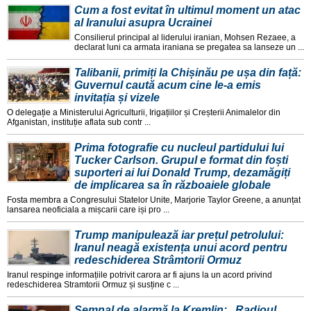
Cum a fost evitat în ultimul moment un atac
al Iranului asupra Ucrainei
Consilierul principal al liderului iranian, Mohsen Rezaee, a
declarat luni ca armata iraniana se pregatea sa lanseze un ...
Talibanii, primiți la Chișinău pe ușa din față:
Guvernul caută acum cine le-a emis
invitația și vizele
O delegație a Ministerului Agriculturii, Irigațiilor și Creșterii Animalelor din
Afganistan, instituție aflata sub contr ...
Prima fotografie cu nucleul partidului lui
Tucker Carlson. Grupul e format din foști
suporteri ai lui Donald Trump, dezamăgiți
de implicarea sa în războaiele globale
Fosta membra a Congresului Statelor Unite, Marjorie Taylor Greene, a anunțat
lansarea neoficiala a mișcarii care iși pro ...
Trump manipulează iar prețul petrolului:
Iranul neagă existența unui acord pentru
redeschiderea Strâmtorii Ormuz
Iranul respinge informațiile potrivit carora ar fi ajuns la un acord privind
redeschiderea Stramtorii Ormuz și susține c ...
Semnal de alarmă la Kremlin: „Radioul