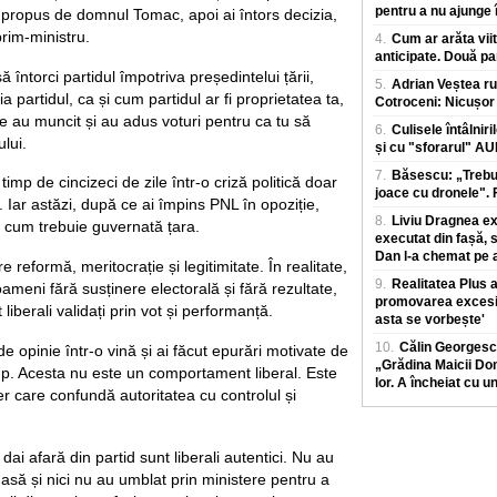
pentru a nu ajunge î
propus de domnul Tomac, apoi ai întors decizia,
rim-ministru.
4.
Cum ar arăta viit
anticipate. Două pa
 întorci partidul împotriva președintelui țării,
5.
Adrian Veștea ru
ia partidul, ca și cum partidul ar fi proprietatea ta,
Cotroceni: Nicușor 
are au muncit și au adus voturi pentru ca tu să
6.
Culisele întâlniri
lui.
și cu "sforarul" A
7.
Băsescu: „Trebui
imp de cincizeci de zile într-o criză politică doar
joace cu dronele". F
. Iar astăzi, după ce ai împins PNL în opoziție,
8.
Liviu Dragnea exp
% cum trebuie guvernată țara.
executat din fașă, 
Dan l-a chemat pe a
re reformă, meritocrație și legitimitate. În realitate,
9.
Realitatea Plus
oameni fără susținere electorală și fără rezultate,
promovarea excesiv
 liberali validați prin vot și performanță.
asta se vorbește'
10.
Călin Georgesc
de opinie într-o vină și ai făcut epurări motivate de
„Grădina Maicii Dom
rup. Acesta nu este un comportament liberal. Este
lor. A încheiat cu u
r care confundă autoritatea cu controlul și
i dai afară din partid sunt liberali autentici. Nu au
asă și nici nu au umblat prin ministere pentru a