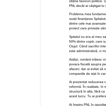
obține favoruri politice. 
PNL decât ai câștigat tu ș
Problema mea fundamental
susții finanțarea Spitalu
dintre cele mai avansate
proiect care privește sănă
Spitalul nu era al meu sau 
50% dintre copiii, care su
Clujul. Când sacrifici int
este administrativă, ci m
Astăzi, românii trăiesc 
povara fiscală asupra pe
afaceri, dar ai evitat să
companiile de stat în car
Ai prezentat reducerea 
reformă. În realitate, în 
structură în alta, fără c
acest lucru. Tu ai prefera
Ai împins PNL în opoziție 