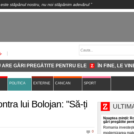
 este stăpânul nostru, nu noi stăpânim adevărul
”
RI PREGĂTITE PENTRU ELE
ÎN FINE, LE VINE MIN
POLITICA
EXTERNE
CANCAN
SPORT
ontra lui Bolojan: "Să-ți
ULTIM
Noaptea minții: R
gări pregătite pen
Romania investește
0
modernizarea materi