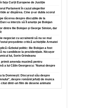
n fața Curții Europene de Justiție
orul Parlament în cazul alegerilor
rtide ar dispărea. Cine și-ar dubla scorul
pe tăcerea despre discuțiile de la
Dan i-a interzis să îl anunțe pe Bolojan
lor dintre Ilie Bolojan și George Simion, dar
UR
e negociat cu ucrainenii să nu se mai
ostul președinte critică achizițiile Armatei
lică războiul politic: Ilie Bolojan a fost
să nu candideze la prezidențiale. Nicușor
micul lui, Sorin Grindeanu
 a primit amenda maximă pentru
ă a lui Călin Georgescu: 'Numai despre
u la Domnești: Discursul său despre
nului", despre românii jefuiți de munca
n citat dintr-un film de desene animate