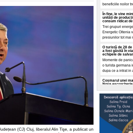
beneficiile noilor t
În fine, le vine m
unități de producț
consum ridicat de
Trei grupuri energ
Energetic Oltenia vo
presiunilor tot mai
O turistă de 28 de 
a fost găsită în v
echipele de salva
Momente de panica 
o turista germana i
dupa ce a intrat in
Coșmarul unei mame
Noua escrocherie 
O femeie din Buffal
coșmar crezand ca f
moarte. Totul a porn
Cât a costat-o pe 
„Dacă vă așteptaț
va fi"
O tanara romanca d
ce a dezvaluit o fa
udețean (CJ) Cluj, liberalul Alin Tişe, a publicat un