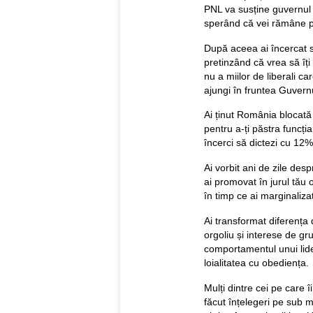
PNL va susține guvernul 
sperând că vei rămâne p
După aceea ai încercat să
pretinzând că vrea să îți 
nu a miilor de liberali c
ajungi în fruntea Guvernu
Ai ținut România blocată t
pentru a-ți păstra funcția
încerci să dictezi cu 12
Ai vorbit ani de zile desp
ai promovat în jurul tău 
în timp ce ai marginalizat
Ai transformat diferența 
orgoliu și interese de g
comportamentul unui lide
loialitatea cu obediența.
Mulți dintre cei pe care î
făcut înțelegeri pe sub m