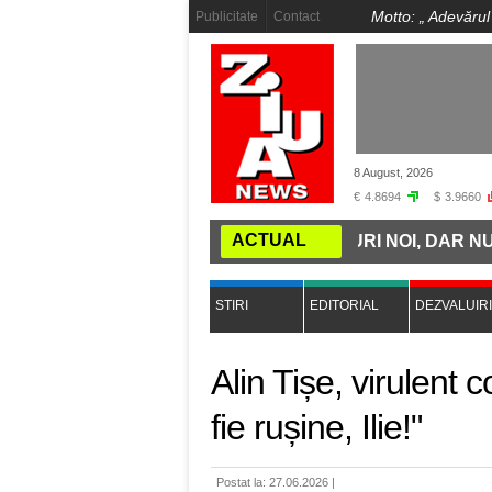
Motto: „
Adevărul
Publicitate
Contact
8 August, 2026
€
4.8694
$
3.9660
ACTUAL
ȚII: ROMÂNIA CUMPĂRĂ TRENURI NOI, DAR NU ARE GĂ
STIRI
EDITORIAL
DEZVALUIRI
Alin Tișe, virulent c
fie rușine, Ilie!"
Postat la: 27.06.2026 |