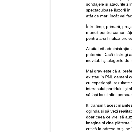
sondajele și atacurile zi
spectaculoase iluzorii în
atât de mari încât vei fac
Între timp, primarii, preșe
muncit pentru comunități
pentru a-și finaliza proie
Ai uitat că administrația
puternic. Dacă distrugi a
inevitabil și alegerile de
Mai grav este că ai prefe
existau în PNL oameni ca
cu experiență, rezultate ș
interesului partidului și 
să lași locul altei persoa
Îți transmit acest manife
oglindă și să vezi realit
doar ceea ce vrei să auzi
imagine și cine plătește "
critică la adresa ta și ne 