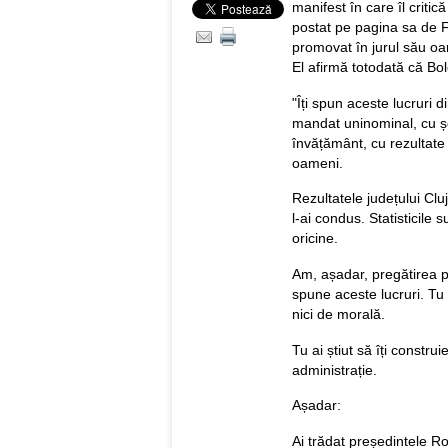
manifest în care îl critic
postat pe pagina sa de 
promovat în jurul său oam
El afirmă totodată că Bol
"Îți spun aceste lucruri d
mandat uninominal, cu șco
învățământ, cu rezultate
oameni.
Rezultatele județului Clu
l-ai condus. Statisticile 
oricine.
Am, așadar, pregătirea pr
spune aceste lucruri. Tu n
nici de morală.
Tu ai știut să îți constr
administrație.
Așadar:
Ai trădat președintele Rom