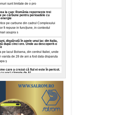
renuri sunt limitate de o pro
intea la cap: România repornește trei
ie pe cărbune pentru perioadele cu
 energie
etice pe carbune din cadrul Complexului
r fi repuse in funcțiune, in contextul
 mari asupra s
ani, dispărută în apele unui lac din Italia,
iață după cinci ore. Unde au descoperit-o
re
pe lacul Bolsena, din centrul Italiei, unde
n varsta de 28 de ani a fost data disparuta
 apa ș
 care a crezut că fiul ei este în pericol.
cu voci clonate de AI
o, New York, a trait cateva minute de
iul ei in varsta de 16 ani este in pericol de
it de la
o româncă o vizită la urgențe în SUA:
i la vreo sumă de aia nebună, exact așa
in SUA a starnit dezbateri pe TikTok dupa
ctura neașteptata pe care va trebui sa o