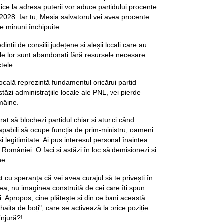
lnice la adresa puterii vor aduce partidului procente
 2028. Iar tu, Mesia salvatorul vei avea procente
e minuni închipuite...
dinții de consilii județene și aleșii locali care au
le lor sunt abandonați fără resursele necesare
ctele.
 locală reprezintă fundamentul oricărui partid
stăzi administrațiile locale ale PNL, vei pierde
 mâine.
rat să blochezi partidul chiar și atunci când
pabili să ocupe funcția de prim-ministru, oameni
i legitimitate. Ai pus interesul personal înaintea
al României. O faci și astăzi în loc să demisionezi și
ne.
st cu speranța că vei avea curajul să te privești în
atea, nu imaginea construită de cei care îți spun
. Apropos, cine plătește și din ce bani această
haita de boți", care se activează la orice poziție
înjură?!