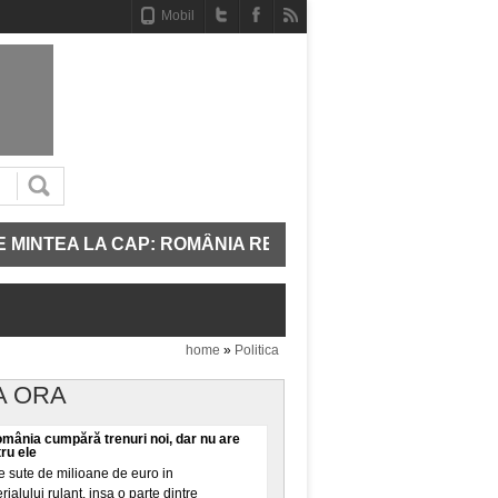
Mobil
TEA LA CAP: ROMÂNIA REPORNEȘTE TREI UNITĂȚI DE P
home
»
Politica
A ORA
omânia cumpără trenuri noi, dar nu are
tru ele
 sute de milioane de euro in
alului rulant, insa o parte dintre