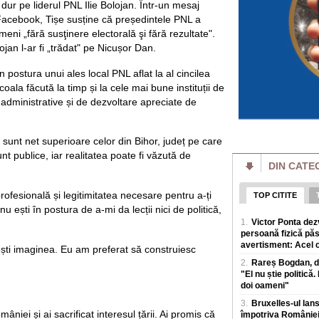
achite pentru o vizi
ă dur pe liderul PNL Ilie Bolojan. Într-un mesaj
Facebook, Tișe susține că președintele PNL a
Bulgaria face mili
eni „fără susţinere electorală şi fără rezultate".
Ministrul de la So
România cumpără
ojan l-ar fi „trădat" pe Nicușor Dan.
Bulgaria face milio
de la Sofia se lau
in postura unui ales local PNL aflat la al cincilea
masivBulgaria inre
ala făcută la timp și la cele mai bune instituții de
 administrative și de dezvoltare apreciate de
România a câștigat
Inteligență Artific
Cei opt elevi care
Internationala de In
j sunt net superioare celor din Bihor, județ pe care
perioada 2-8 augus
sunt publice, iar realitatea poate fi văzută de
DIN CATE
Poți slăbi fără să
top. Mai explică c
slăbire
ofesională și legitimitatea necesare pentru a-ți
TOP CITITE
Mulți oameni amana
u ești în postura de a-mi da lecții nici de politică,
timp pentru sala s
1.
Victor Ponta dez
Nutriționistul Tani
persoană fizică păs
avertisment: Acel ci
uiești imaginea. Eu am preferat să construiesc
Explicația lui Flo
2.
Rareș Bogdan, de
stadion: "Unii spu
plac băieții, de aia
"El nu știe politică.
doi oameni"
Florin Prunea (57 de
actual delegat UEFA
3.
Bruxelles-ul lan
pe rețelele de soci
âniei și ai sacrificat interesul țării. Ai promis că
împotriva României,