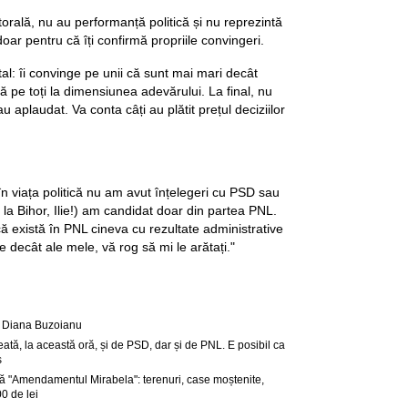
ctorală, nu au performanță politică și nu reprezintă
doar pentru că îți confirmă propriile convingeri.
al: îi convinge pe unii că sunt mai mari decât
ză pe toți la dimensiunea adevărului. La final, nu
u aplaudat. Va conta câți au plătit prețul deciziilor
în viața politică nu am avut înțelegeri cu PSD sau
e la Bihor, Ilie!) am candidat doar din partea PNL.
ă există în PNL cineva cu rezultate administrative
 decât ale mele, vă rog să mi le arătați."
te Diana Buzoianu
tă, la această oră, și de PSD, dar și de PNL. E posibil ca
s
 "Amendamentul Mirabela": terenuri, case moștenite,
0 de lei