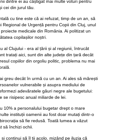
Unii dintre ei au câștigat mai multe voturi pentru
i cei din jurul tău.
ă cu tine este că ai refuzat, timp de un an, să
lui Regional de Urgență pentru Copii din Cluj, unul
 proiecte medicale din România. Ai politizat un
tatea copilașilor noștri.
al Clujului - era al țării și al regiunii, întrucât
nt tratați aici, sunt din alte județe din țară decât
eresul copiilor din orgoliu politic, problema nu mai
orală.
mai greu decât în urmă cu un an. Ai ales să mărești
rsoanelor vulnerabile și asupra mediului de
 reformezi adevăratele găuri negre ale bugetului:
e se risipesc anual miliarde de lei.
cu 10% a personalului bugetar drept o mare
multe instituții oamenii au fost doar mutați dintr-o
a birocrația să fie redusă. Toată lumea a văzut
t să închizi ochii.
și continui să îl ții acolo, mizând pe iluzia că