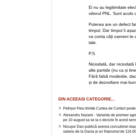
Ei nu au legitimitate ele
viitorul PNL. Sunt acolo 
Puterea are un defect fat
timpul. Dar timpul îi așa
va conta câți oameni te-a
tale.
P.S.
Niciodată, dar niciodată 
alte partide (nu ca și tin
Fără falsă modestie, dac
și de dezvoltare mai bune
DIN ACEEASI CATEGORIE...
Petrișor Peiu trimite Curtea de Conturi pes
Alexandru Nazare - Varianta de premier agrea
pe 10 august sa se ia o decizie în acest sen
Nicușor Dan publică averea concubinei după
salariu de la Dacia și un împrumut de 116.00