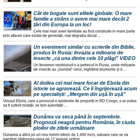
Cât de bogate sunt elitele globale: O mare
familie a strâns o avere mai mare decât 2
țări din Europa la un loc!
Cele mai mari averi familiale au fost construite in mare parte
prin afaceri care exista de generații, mai degraba decat ...
Un eveniment similar cu scrierile din Biblie,
produs în Rusia: Invazia a milioane de
insecte „ca una dintre cele 10 plăgi" VIDEO
Un fenomen neobișnuit s-a petrecut in Rusia, unde milioane
de insecte au „inundat" cerul, inghițind drumurile și d ...
Al doilea cel mai mare focar de Ebola din
istorie se agravează. Ce îi îngrijorează acum
pe specialiști: „Mergem din ușă în ușă"
Virusul Ebola, care a provocat o epidemie de proporții in RD Congo, s-ar putea
sa fi suferit mutații, se tem autoritațil ...
Dunărea va seca până în septembrie.
Prognoză neagră pentru România, în ciuda
ploilor de zilele următoare
Dunarea a atins joi un nou minim istoric de 1.400 mc/s, valoare care se va
menține staționara pana pe 12 august, potrivi ...