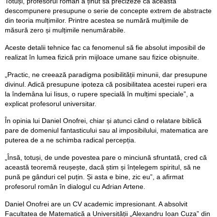
Totuși, profesorul român a ținut să precizeze că această
descompunere presupune o serie de concepte extrem de abstracte
din teoria mulțimilor. Printre acestea se numără mulțimile de
măsură zero și mulțimile nenumărabile.
Aceste detalii tehnice fac ca fenomenul să fie absolut imposibil de
realizat în lumea fizică prin mijloace umane sau fizice obișnuite.
„Practic, ne creează paradigma posibilității minunii, dar presupune
divinul. Adică presupune ipoteza că posibilitatea acestei ruperi era
la îndemâna lui Iisus, o rupere specială în mulțimi speciale”, a
explicat profesorul universitar.
În opinia lui Daniel Onofrei, chiar și atunci când o relatare biblică
pare de domeniul fantasticului sau al imposibilului, matematica are
puterea de a ne schimba radical percepția.
„Însă, totuși, de unde povestea pare o minciună sfruntată, cred că
această teoremă reușește, dacă știm și înțelegem spiritul, să ne
pună pe gânduri cel puțin. Și asta e bine, zic eu”, a afirmat
profesorul român în dialogul cu Adrian Artene.
Daniel Onofrei are un CV academic impresionant. A absolvit
Facultatea de Matematică a Universității „Alexandru Ioan Cuza” din