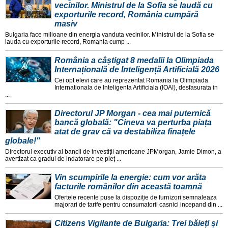
vecinilor. Ministrul de la Sofia se laudă cu
exporturile record, România cumpără
masiv
Bulgaria face milioane din energia vanduta vecinilor. Ministrul de la Sofia se
lauda cu exporturile record, Romania cump ...
România a câștigat 8 medalii la Olimpiada
Internațională de Inteligență Artificială 2026
Cei opt elevi care au reprezentat Romania la Olimpiada
Internationala de Inteligenta Artificiala (IOAI), desfasurata in
...
Directorul JP Morgan - cea mai puternică
bancă globală: "Cineva va perturba piața
atat de grav că va destabiliza finațele
globale!"
Directorul executiv al bancii de investiții americane JPMorgan, Jamie Dimon, a
avertizat ca gradul de indatorare pe pieț ...
Vin scumpirile la energie: cum vor arăta
facturile românilor din această toamnă
Ofertele recente puse la dispoziție de furnizori semnaleaza
majorari de tarife pentru consumatorii casnici incepand din ...
Citizens Vigilante de Bulgaria: Trei băieți și