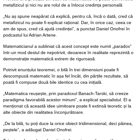
metafizicul și nici nu are rolul de a înlocui credința personală:
„Nu aș spune neapărat că explică, pentru că, încă o dată, cred că
metafizicul nu poate fi explicat rațional. Dar, în orice caz, ceea ce
am de spus, cred că ajută credinței”, a punctat Daniel Onofrei în
podcastul lui Adrian Artene.
Matematicianul a subliniat că acest concept este numit „paradox”
într-un mod destul de nepotrivit, deoarece în realitate reprezintă o
demonstrație matematică extrem de riguroasă.
Potrivit enunțului teoremei, o bilă în trei dimensiuni poate fi
descompusă matematic în așa fel încât, din părțile rezultate, să
poată fi compuse două bile identice cu cea inițială.
„Matematica reușește, prin paradoxul Banach-Tarski, să creeze
paradigma favorabilă acestor minuni”, a explicat specialistul. El a
menționat că această idee uimitoare poate fi extinsă teoretic și la
alte obiecte din realitatea înconjurătoare.
„De la bilă, tu poți duce la orice obiect tridimensional, deci pâinea,
peștele”, a adăugat Daniel Onofrei.