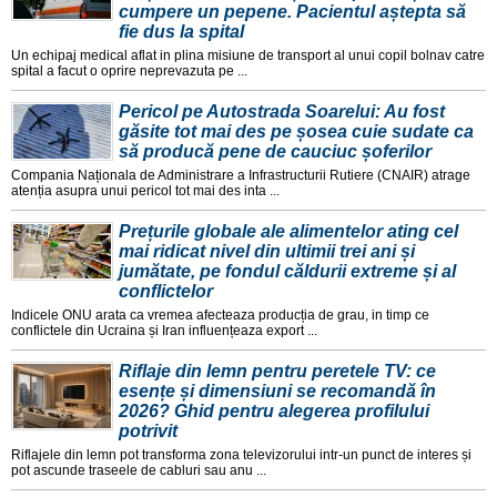
cumpere un pepene. Pacientul aștepta să
fie dus la spital
Un echipaj medical aflat in plina misiune de transport al unui copil bolnav catre
spital a facut o oprire neprevazuta pe ...
Pericol pe Autostrada Soarelui: Au fost
găsite tot mai des pe șosea cuie sudate ca
să producă pene de cauciuc șoferilor
Compania Naționala de Administrare a Infrastructurii Rutiere (CNAIR) atrage
atenția asupra unui pericol tot mai des inta ...
Prețurile globale ale alimentelor ating cel
mai ridicat nivel din ultimii trei ani și
jumătate, pe fondul căldurii extreme și al
conflictelor
Indicele ONU arata ca vremea afecteaza producția de grau, in timp ce
conflictele din Ucraina și Iran influențeaza export ...
Riflaje din lemn pentru peretele TV: ce
esențe și dimensiuni se recomandă în
2026? Ghid pentru alegerea profilului
potrivit
Riflajele din lemn pot transforma zona televizorului intr-un punct de interes și
pot ascunde traseele de cabluri sau anu ...