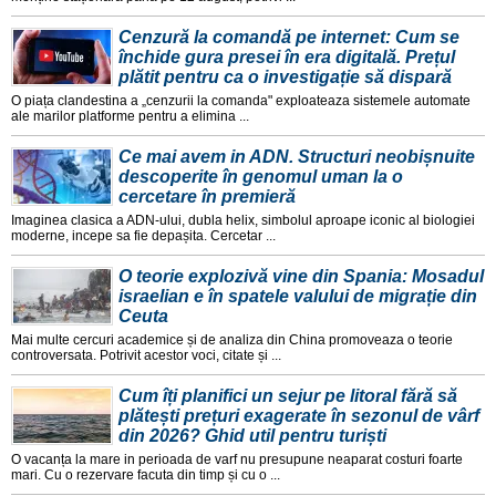
Cenzură la comandă pe internet: Cum se
închide gura presei în era digitală. Prețul
plătit pentru ca o investigație să dispară
O piața clandestina a „cenzurii la comanda" exploateaza sistemele automate
ale marilor platforme pentru a elimina ...
Ce mai avem in ADN. Structuri neobișnuite
descoperite în genomul uman la o
cercetare în premieră
Imaginea clasica a ADN-ului, dubla helix, simbolul aproape iconic al biologiei
moderne, incepe sa fie depașita. Cercetar ...
O teorie explozivă vine din Spania: Mosadul
israelian e în spatele valului de migrație din
Ceuta
Mai multe cercuri academice și de analiza din China promoveaza o teorie
controversata. Potrivit acestor voci, citate și ...
Cum îți planifici un sejur pe litoral fără să
plătești prețuri exagerate în sezonul de vârf
din 2026? Ghid util pentru turiști
O vacanța la mare in perioada de varf nu presupune neaparat costuri foarte
mari. Cu o rezervare facuta din timp și cu o ...