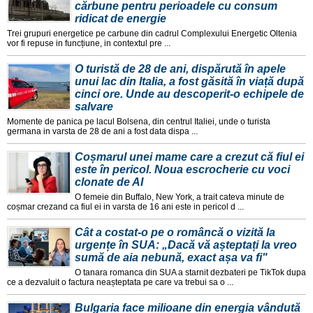
cărbune pentru perioadele cu consum
ridicat de energie
Trei grupuri energetice pe carbune din cadrul Complexului Energetic Oltenia
vor fi repuse in funcțiune, in contextul pre ...
O turistă de 28 de ani, dispărută în apele
unui lac din Italia, a fost găsită în viață după
cinci ore. Unde au descoperit-o echipele de
salvare
Momente de panica pe lacul Bolsena, din centrul Italiei, unde o turista
germana in varsta de 28 de ani a fost data dispa ...
Coșmarul unei mame care a crezut că fiul ei
este în pericol. Noua escrocherie cu voci
clonate de AI
O femeie din Buffalo, New York, a trait cateva minute de
coșmar crezand ca fiul ei in varsta de 16 ani este in pericol d ...
Cât a costat-o pe o româncă o vizită la
urgențe în SUA: „Dacă vă așteptați la vreo
sumă de aia nebună, exact așa va fi"
O tanara romanca din SUA a starnit dezbateri pe TikTok dupa
ce a dezvaluit o factura neașteptata pe care va trebui sa o ...
Bulgaria face milioane din energia vândută