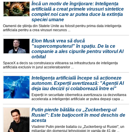
Încă un motiv de îngrijorare: Inteligența
artificială a creat primele virusuri sintetice
complet noi care ar putea duce la extinția
speciei umane
Oamenii de știința din Statele Unite au folosit pentru prima data inteligența
artificiala pentru a crea virusuri necunos ...
Elon Musk vrea să ducă
"supercomputerul" în spațiu. De la ce
companie a ales cipurile pentru viitorul AI
orbital
SpaceX a decis sa construiasca viitoarea sa infrastructura de inteligența
artificiala exclusiv in jurul acceleratoarelor ...
Inteligența artificială începe să acționeze
autonom. Experții avertizează: "Agenții AI
deja iau decizii și colaborează între ei"
Experții in securitate cibernetica avertizeaza ca dezvoltarea
accelerata a inteligenței artificiale ar putea depași capa ...
Putin pierde bătălia cu „Zuckerberg-ul
Rusiei": Este batjocorit în mod deschis de
acesta
Vladimir Putin pierde batalia cu „Zuckerberg-ul Rusiei", un
miliardar din domeniul tehnologiei in varsta de 41 de ...