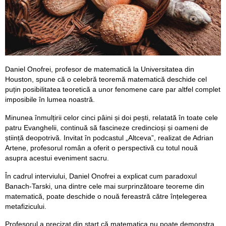
Daniel Onofrei, profesor de matematică la Universitatea din
Houston, spune că o celebră teoremă matematică deschide cel
puțin posibilitatea teoretică a unor fenomene care par altfel complet
imposibile în lumea noastră.
Minunea înmulțirii celor cinci pâini și doi pești, relatată în toate cele
patru Evanghelii, continuă să fascineze credincioși și oameni de
știință deopotrivă. Invitat în podcastul „Altceva”, realizat de Adrian
Artene, profesorul român a oferit o perspectivă cu totul nouă
asupra acestui eveniment sacru.
În cadrul interviului, Daniel Onofrei a explicat cum paradoxul
Banach-Tarski, una dintre cele mai surprinzătoare teoreme din
matematică, poate deschide o nouă fereastră către înțelegerea
metafizicului.
Profesorul a precizat din start că matematica nu poate demonstra