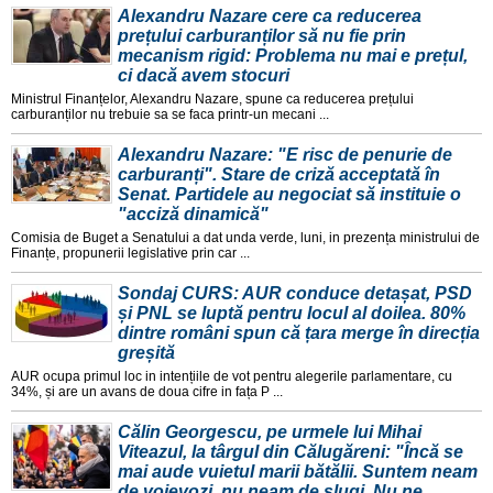
Alexandru Nazare cere ca reducerea
prețului carburanților să nu fie prin
mecanism rigid: Problema nu mai e prețul,
ci dacă avem stocuri
Ministrul Finanțelor, Alexandru Nazare, spune ca reducerea prețului
carburanților nu trebuie sa se faca printr-un mecani ...
Alexandru Nazare: "E risc de penurie de
carburanți". Stare de criză acceptată în
Senat. Partidele au negociat să instituie o
"acciză dinamică"
Comisia de Buget a Senatului a dat unda verde, luni, in prezența ministrului de
Finanțe, propunerii legislative prin car ...
Sondaj CURS: AUR conduce detașat, PSD
și PNL se luptă pentru locul al doilea. 80%
dintre români spun că țara merge în direcția
greșită
AUR ocupa primul loc in intențiile de vot pentru alegerile parlamentare, cu
34%, și are un avans de doua cifre in fața P ...
Călin Georgescu, pe urmele lui Mihai
Viteazul, la târgul din Călugăreni: "Încă se
mai aude vuietul marii bătălii. Suntem neam
de voievozi, nu neam de slugi. Nu ne