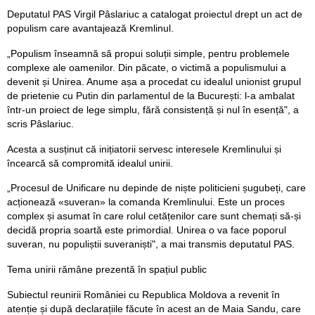
Deputatul PAS Virgil Pâslariuc a catalogat proiectul drept un act de
populism care avantajează Kremlinul.
„Populism înseamnă să propui soluții simple, pentru problemele
complexe ale oamenilor. Din păcate, o victimă a populismului a
devenit și Unirea. Anume așa a procedat cu idealul unionist grupul
de prietenie cu Putin din parlamentul de la București: l-a ambalat
într-un proiect de lege simplu, fără consistență și nul în esență", a
scris Pâslariuc.
Acesta a susținut că inițiatorii servesc interesele Kremlinului și
încearcă să compromită idealul unirii.
„Procesul de Unificare nu depinde de niște politicieni șugubeți, care
acționează «suveran» la comanda Kremlinului. Este un proces
complex și asumat în care rolul cetățenilor care sunt chemați să-și
decidă propria soartă este primordial. Unirea o va face poporul
suveran, nu populiștii suveraniști", a mai transmis deputatul PAS.
Tema unirii rămâne prezentă în spațiul public
Subiectul reunirii României cu Republica Moldova a revenit în
atenție și după declarațiile făcute în acest an de Maia Sandu, care