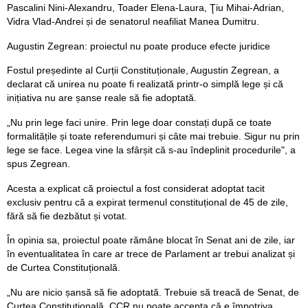
Pascalini Nini-Alexandru, Toader Elena-Laura, Ţiu Mihai-Adrian,
Vidra Vlad-Andrei și de senatorul neafiliat Manea Dumitru.
Augustin Zegrean: proiectul nu poate produce efecte juridice
Fostul președinte al Curții Constituționale, Augustin Zegrean, a
declarat că unirea nu poate fi realizată printr-o simplă lege și că
inițiativa nu are șanse reale să fie adoptată.
„Nu prin lege faci unire. Prin lege doar constați după ce toate
formalitățile și toate referendumuri și câte mai trebuie. Sigur nu prin
lege se face. Legea vine la sfârșit că s-au îndeplinit procedurile", a
spus Zegrean.
Acesta a explicat că proiectul a fost considerat adoptat tacit
exclusiv pentru că a expirat termenul constituțional de 45 de zile,
fără să fie dezbătut și votat.
În opinia sa, proiectul poate rămâne blocat în Senat ani de zile, iar
în eventualitatea în care ar trece de Parlament ar trebui analizat și
de Curtea Constituțională.
„Nu are nicio șansă să fie adoptată. Trebuie să treacă de Senat, de
Curtea Constituțională. CCR nu poate accepta că e împotriva