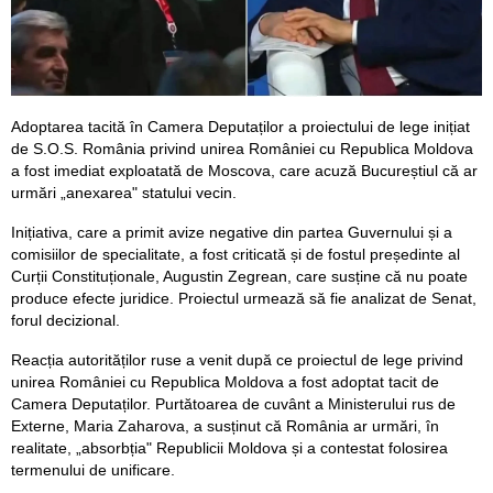
Adoptarea tacită în Camera Deputaților a proiectului de lege inițiat
de S.O.S. România privind unirea României cu Republica Moldova
a fost imediat exploatată de Moscova, care acuză Bucureștiul că ar
urmări „anexarea" statului vecin.
Inițiativa, care a primit avize negative din partea Guvernului și a
comisiilor de specialitate, a fost criticată și de fostul președinte al
Curții Constituționale, Augustin Zegrean, care susține că nu poate
produce efecte juridice. Proiectul urmează să fie analizat de Senat,
forul decizional.
Reacția autorităților ruse a venit după ce proiectul de lege privind
unirea României cu Republica Moldova a fost adoptat tacit de
Camera Deputaților. Purtătoarea de cuvânt a Ministerului rus de
Externe, Maria Zaharova, a susținut că România ar urmări, în
realitate, „absorbția" Republicii Moldova și a contestat folosirea
termenului de unificare.