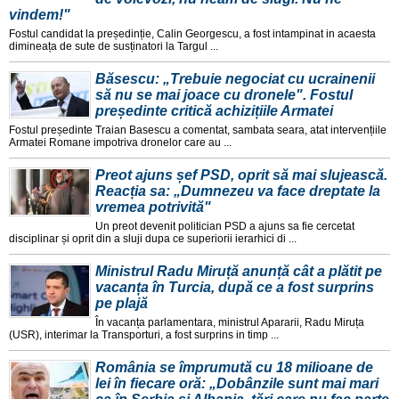
vindem!"
Fostul candidat la președinție, Calin Georgescu, a fost intampinat in acaesta
dimineața de sute de susținatori la Targul ...
Băsescu: „Trebuie negociat cu ucrainenii
să nu se mai joace cu dronele". Fostul
președinte critică achizițiile Armatei
Fostul președinte Traian Basescu a comentat, sambata seara, atat intervențiile
Armatei Romane impotriva dronelor care au ...
Preot ajuns șef PSD, oprit să mai slujească.
Reacția sa: „Dumnezeu va face dreptate la
vremea potrivită"
Un preot devenit politician PSD a ajuns sa fie cercetat
disciplinar și oprit din a sluji dupa ce superiorii ierarhici di ...
Ministrul Radu Miruță anunță cât a plătit pe
vacanța în Turcia, după ce a fost surprins
pe plajă
În vacanța parlamentara, ministrul Apararii, Radu Miruța
(USR), interimar la Transporturi, a fost surprins in timp ...
România se împrumută cu 18 milioane de
lei în fiecare oră: „Dobânzile sunt mai mari