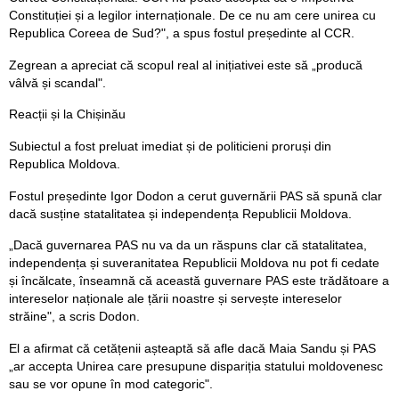
Constituției și a legilor internaționale. De ce nu am cere unirea cu
Republica Coreea de Sud?", a spus fostul președinte al CCR.
Zegrean a apreciat că scopul real al inițiativei este să „producă
vâlvă și scandal".
Reacții și la Chișinău
Subiectul a fost preluat imediat și de politicieni proruși din
Republica Moldova.
Fostul președinte Igor Dodon a cerut guvernării PAS să spună clar
dacă susține statalitatea și independența Republicii Moldova.
„Dacă guvernarea PAS nu va da un răspuns clar că statalitatea,
independența și suveranitatea Republicii Moldova nu pot fi cedate
și încălcate, înseamnă că această guvernare PAS este trădătoare a
intereselor naționale ale țării noastre și servește intereselor
străine", a scris Dodon.
El a afirmat că cetățenii așteaptă să afle dacă Maia Sandu și PAS
„ar accepta Unirea care presupune dispariția statului moldovenesc
sau se vor opune în mod categoric".