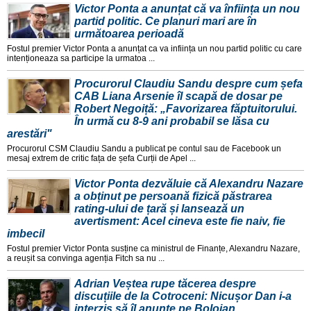
Victor Ponta a anunțat că va înființa un nou
partid politic. Ce planuri mari are în
următoarea perioadă
Fostul premier Victor Ponta a anunțat ca va inființa un nou partid politic cu care
intenționeaza sa participe la urmatoa ...
Procurorul Claudiu Sandu despre cum șefa
CAB Liana Arsenie îl scapă de dosar pe
Robert Negoiță: „Favorizarea făptuitorului.
În urmă cu 8-9 ani probabil se lăsa cu
arestări"
Procurorul CSM Claudiu Sandu a publicat pe contul sau de Facebook un
mesaj extrem de critic fața de șefa Curții de Apel ...
Victor Ponta dezvăluie că Alexandru Nazare
a obținut pe persoană fizică păstrarea
rating-ului de țară și lansează un
avertisment: Acel cineva este fie naiv, fie
imbecil
Fostul premier Victor Ponta susține ca ministrul de Finanțe, Alexandru Nazare,
a reușit sa convinga agenția Fitch sa nu ...
Adrian Veștea rupe tăcerea despre
discuțiile de la Cotroceni: Nicușor Dan i-a
interzis să îl anunțe pe Bolojan