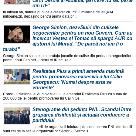
ca în Serbia și Albania, țări care nu fac parte
din UE"
În ultimul an, datoria publica a crescut cu 158,3 miliarde de lei (434
milioane/zi), depașind pentru prima data pr ...
George Simion, dezvăluiri din culisele
negocierilor pentru un nou Guvern. Cum au
încercat Veștea și Tomac să spargă AUR cu
ajutorul lui Murad. "De parcă noi am fi o
tarabă"
George Simion scoate la suprafața jocurile de culise din perioada negocierilor
pentru noul Cabinet. Liderul AUR acuza di ...
Realitatea Plus a primit amenda maximă
pentru promovarea excesivă a lui Călin
Georgescu: 'Numai despre asta se
vorbește'
Consiliul National al Audiovizualului a amendat Realitatea Plus cu suma de
200.000 de lei pentru promovarea lui Calin Ge ...
Stenograme din ședința PNL. Scandal între
gruparea disidentă și actuala conducere a
partidului
Liderii de organizații inlaturați de conducerea PNL din funcții
sunt cei de la șefiile organizațiilor Sector 2, Sector 3 ...