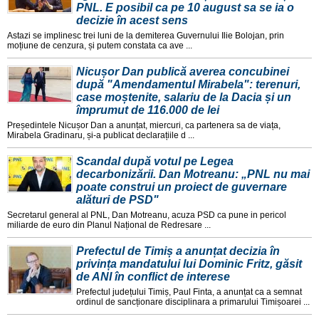
PNL. E posibil ca pe 10 august sa se ia o
decizie în acest sens
Astazi se implinesc trei luni de la demiterea Guvernului Ilie Bolojan, prin
moțiune de cenzura, și putem constata ca ave ...
Nicușor Dan publică averea concubinei
după "Amendamentul Mirabela": terenuri,
case moștenite, salariu de la Dacia și un
împrumut de 116.000 de lei
Președintele Nicușor Dan a anunțat, miercuri, ca partenera sa de viața,
Mirabela Gradinaru, și-a publicat declarațiile d ...
Scandal după votul pe Legea
decarbonizării. Dan Motreanu: „PNL nu mai
poate construi un proiect de guvernare
alături de PSD"
Secretarul general al PNL, Dan Motreanu, acuza PSD ca pune in pericol
miliarde de euro din Planul Național de Redresare ...
Prefectul de Timiș a anunțat decizia în
privința mandatului lui Dominic Fritz, găsit
de ANI în conflict de interese
Prefectul județului Timiș, Paul Finta, a anunțat ca a semnat
ordinul de sancționare disciplinara a primarului Timișoarei ...