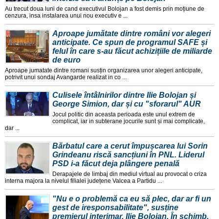
Au trecut doua luni de cand executivul Bolojan a fost demis prin moțiune de
cenzura, insa instalarea unui nou executiv e ...
Aproape jumătate dintre români vor alegeri
anticipate. Ce spun de programul SAFE și
felul în care s-au făcut achizițiile de miliarde
de euro
Aproape jumatate dintre romani susțin organizarea unor alegeri anticipate,
potrivit unui sondaj Avangarde realizat in co ...
Culisele întâlnirilor dintre Ilie Bolojan și
George Simion, dar și cu "sforarul" AUR
Jocul politic din aceasta perioada este unul extrem de
complicat, iar in subterane jocurile sunt și mai complicate,
dar ...
Bărbatul care a cerut împușcarea lui Sorin
Grindeanu riscă sancțiuni în PNL. Liderul
PSD i-a făcut deja plângere penală
Derapajele de limbaj din mediul virtual au provocat o criza
interna majora la nivelul filialei județene Valcea a Partidu ...
"Nu e o problemă ca eu să plec, dar ar fi un
gest de iresponsabilitate", susține
premierul interimar, Ilie Bolojan. În schimb,