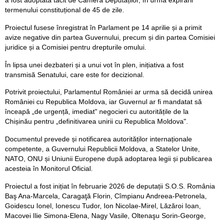
a fost adoptată tacit de Camera Deputaților, în urma expirării
termenului constituțional de 45 de zile.
Proiectul fusese înregistrat în Parlament pe 14 aprilie și a primit
avize negative din partea Guvernului, precum și din partea Comisiei
juridice și a Comisiei pentru drepturile omului.
În lipsa unei dezbateri și a unui vot în plen, inițiativa a fost
transmisă Senatului, care este for decizional.
Potrivit proiectului, Parlamentul României ar urma să decidă unirea
României cu Republica Moldova, iar Guvernul ar fi mandatat să
înceapă „de urgență, imediat" negocieri cu autoritățile de la
Chișinău pentru „definitivarea unirii cu Republica Moldova".
Documentul prevede și notificarea autorităților internaționale
competente, a Guvernului Republicii Moldova, a Statelor Unite,
NATO, ONU și Uniunii Europene după adoptarea legii și publicarea
acesteia în Monitorul Oficial.
Proiectul a fost inițiat în februarie 2026 de deputații S.O.S. România
Baş Ana-Marcela, Caragaţă Florin, Cîmpianu Andreea-Petronela,
Goidescu Ionel, Ionescu Tudor, Ion Nicolae-Mirel, Lăzăroi Ioan,
Macovei Ilie Simona-Elena, Nagy Vasile, Oltenaşu Sorin-George,