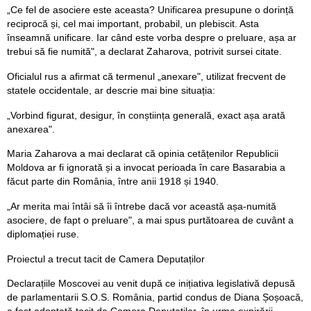
„Ce fel de asociere este aceasta? Unificarea presupune o dorință
reciprocă și, cel mai important, probabil, un plebiscit. Asta
înseamnă unificare. Iar când este vorba despre o preluare, așa ar
trebui să fie numită", a declarat Zaharova, potrivit sursei citate.
Oficialul rus a afirmat că termenul „anexare", utilizat frecvent de
statele occidentale, ar descrie mai bine situația:
„Vorbind figurat, desigur, în conștiința generală, exact așa arată
anexarea".
Maria Zaharova a mai declarat că opinia cetățenilor Republicii
Moldova ar fi ignorată și a invocat perioada în care Basarabia a
făcut parte din România, între anii 1918 și 1940.
„Ar merita mai întâi să îi întrebe dacă vor această așa-numită
asociere, de fapt o preluare", a mai spus purtătoarea de cuvânt a
diplomației ruse.
Proiectul a trecut tacit de Camera Deputaților
Declarațiile Moscovei au venit după ce inițiativa legislativă depusă
de parlamentarii S.O.S. România, partid condus de Diana Șoșoacă,