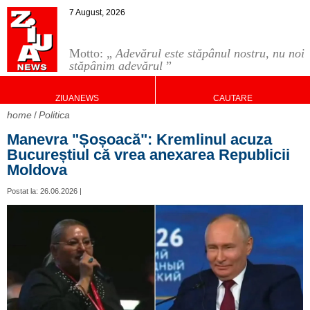
7 August, 2026
Motto: „
Adevărul este stăpânul nostru, nu noi
stăpânim adevărul
”
ZIUANEWS
CAUTARE
home
Politica
Manevra "Șoșoacă": Kremlinul acuza
Bucureștiul că vrea anexarea Republicii
Moldova
Postat la: 26.06.2026 |