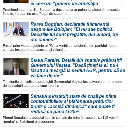
el cere un "guvern de armistițiu"
Premierul interimar, Ilie Bolojan, a declarat ca ar putea sa plece din aceasta
funcție, intrucat nu este "legat de scaun ...
Rareș Bogdan, declarație fulminantă
despre Ilie Bolojan: "El nu știe politică.
Deciziile lui sunt pregătite, din umbră, de
doi oameni"
Fostul prim-vicepreședinte al PNL a vorbit de tensiunile din partidul liberal,
cum au fost generate acestea și viitorul ...
Statul Paralel: Detalii din spatele prăbușirii
Guvernului Veștea. "Dacă țineți la el, nu-l
lăsați să meargă la sediul AUR, pentru că se
va face de râs"
Tensiunile din culisele prabușirii Guvernului Veștea ies la iveala printr-o serie
de dezvaluiri care arata cum liderii c ...
Senatul a instituit stare de criză pe piața
combustibililor și plafonarea prețurilor
printr-o „acciză dinamică" care poate fi
redusă cu până la 25%
Plenul Senatului a adoptat luni, in calitate de prim for sesizat, cu 115 voturi
„pentru" și 8 abțineri o propunere ...