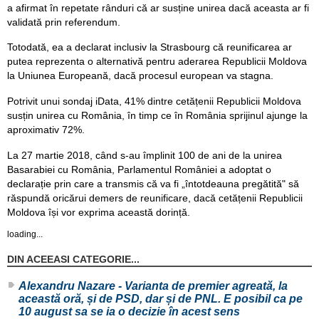
a afirmat în repetate rânduri că ar susține unirea dacă aceasta ar fi
validată prin referendum.
Totodată, ea a declarat inclusiv la Strasbourg că reunificarea ar
putea reprezenta o alternativă pentru aderarea Republicii Moldova
la Uniunea Europeană, dacă procesul european va stagna.
Potrivit unui sondaj iData, 41% dintre cetățenii Republicii Moldova
susțin unirea cu România, în timp ce în România sprijinul ajunge la
aproximativ 72%.
La 27 martie 2018, când s-au împlinit 100 de ani de la unirea
Basarabiei cu România, Parlamentul României a adoptat o
declarație prin care a transmis că va fi „întotdeauna pregătită" să
răspundă oricărui demers de reunificare, dacă cetățenii Republicii
Moldova își vor exprima această dorință.
loading...
DIN ACEEASI CATEGORIE...
Alexandru Nazare - Varianta de premier agreată, la
această oră, și de PSD, dar și de PNL. E posibil ca pe
10 august sa se ia o decizie în acest sens