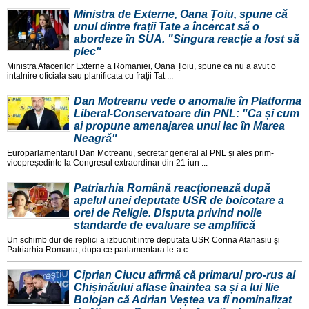
Ministra de Externe, Oana Țoiu, spune că
unul dintre frații Tate a încercat să o
abordeze în SUA. "Singura reacție a fost să
plec"
Ministra Afacerilor Externe a Romaniei, Oana Țoiu, spune ca nu a avut o
intalnire oficiala sau planificata cu frații Tat ...
Dan Motreanu vede o anomalie în Platforma
Liberal-Conservatoare din PNL: "Ca și cum
ai propune amenajarea unui lac în Marea
Neagră"
Europarlamentarul Dan Motreanu, secretar general al PNL și ales prim-
vicepreședinte la Congresul extraordinar din 21 iun ...
Patriarhia Română reacționează după
apelul unei deputate USR de boicotare a
orei de Religie. Disputa privind noile
standarde de evaluare se amplifică
Un schimb dur de replici a izbucnit intre deputata USR Corina Atanasiu și
Patriarhia Romana, dupa ce parlamentara le-a c ...
Ciprian Ciucu afirmă că primarul pro-rus al
Chișinăului aflase înaintea sa și a lui Ilie
Bolojan că Adrian Veștea va fi nominalizat