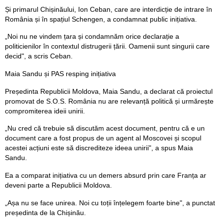
Și primarul Chișinăului, Ion Ceban, care are interdicție de intrare în
România și în spațiul Schengen, a condamnat public inițiativa.
„Noi nu ne vindem țara și condamnăm orice declarație a
politicienilor în contextul distrugerii țării. Oamenii sunt singurii care
decid", a scris Ceban.
Maia Sandu și PAS resping inițiativa
Președinta Republicii Moldova, Maia Sandu, a declarat că proiectul
promovat de S.O.S. România nu are relevanță politică și urmărește
compromiterea ideii unirii.
„Nu cred că trebuie să discutăm acest document, pentru că e un
document care a fost propus de un agent al Moscovei și scopul
acestei acțiuni este să discrediteze ideea unirii", a spus Maia
Sandu.
Ea a comparat inițiativa cu un demers absurd prin care Franța ar
deveni parte a Republicii Moldova.
„Așa nu se face unirea. Noi cu toții înțelegem foarte bine", a punctat
președinta de la Chișinău.