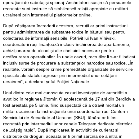
operațiuni de sabotaj și spionaj. Anchetatorii susțin că persoanele
recrutate sunt instruite să stabilească relații apropiate cu militari
ucraineni prin intermediul platformelor online.
După câștigarea încrederii acestora, recruții ar primi instrucțiuni
pentru administrarea de substanțe toxice în băuturi sau pentru
colectarea de informații sensibile. Potrivit lui Ivan Vîhivski,
coordonatorii ruși finanțează inclusiv închirierea de apartamente,
achiziționarea de alcool și alte cheltuieli necesare pentru
desfășurarea operațiunilor. În unele cazuri, recruților li s-ar fi indicat
inclusiv surse de procurare a substanțelor narcotice sau toxice. „În
realitate, vorbim despre crime premeditate organizate de serviciile
speciale ale statului agresor prin intermediul unor cetățeni
ucraineni”, a declarat șeful Poliției Naționale.
Unul dintre cele mai cunoscute cazuri investigate de autorități a
avut loc în regiunea Jîtomîr. O adolescentă de 17 ani din Berdîciv a
fost arestată pe 5 iunie, fiind suspectată că a otrăvit mortal un
militar ucrainean la instrucțiunile unui coordonator rus. Conform
Serviciului de Securitate al Ucrainei (SBU), tânăra ar fi fost
recrutată prin intermediul unor canale Telegram dedicate ofertelor
de „câștig rapid”. După implicarea în activități de curierat și
distribuție de droguri, aceasta ar fi primit sarcina de a intra în