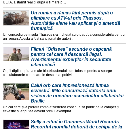
UEFA, a starnit reacții dupa o filmare p ...
Un român a rămas fără permis după o
plimbare cu ATV-ul prin Thassos.
Autoritățile elene i-au aplicat și o amendă
frumușică
Un concediu pe insula Thassos s-a incheiat cu o paguba considerabila pentru
un roman. Acesta a fost sancționat de autori ...
Filmul "Odiseea" ascunde o capcană
pentru cei care îl descarcă ilegal.
Avertismentul experților în securitate
cibernetică
Copii digitale piratate ale blockbusterului sunt folosite pentru a sparge
calculatoarele celor care le descarca, potrivi ...
Calul orb care impresionează lumea
ecvestră. Milo concurează datorită unui
sistem de orientare asemănător alfabetului
Braille
Un cal care și-a pierdut complet vederea continua sa participe la competiții
ecvestre și ar putea deveni primul exemplar ...
Selly a intrat în Guinness World Records.
Recordul mondial doborât de echipa de la