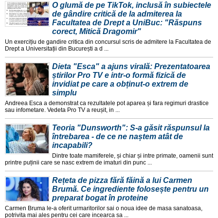
O glumă de pe TikTok, inclusă în subiectele
de gândire critică de la admiterea la
Facultatea de Drept a UniBuc: "Răspuns
corect, Mitică Dragomir"
Un exercițiu de gandire critica din concursul scris de admitere la Facultatea de
Drept a Universitații din București a d ...
Dieta "Esca" a ajuns virală: Prezentatoarea
știrilor Pro TV e intr-o formă fizică de
invidiat pe care a obținut-o extrem de
simplu
Andreea Esca a demonstrat ca rezultatele pot aparea și fara regimuri drastice
sau infometare. Vedeta Pro TV a reușit, in ...
Teoria "Dunsworth": S-a găsit răspunsul la
întrebarea - de ce ne naștem atât de
incapabili?
Dintre toate mamiferele, și chiar și intre primate, oamenii sunt
printre puținii care se nasc extrem de imaturi din punc ...
Rețeta de pizza fără făină a lui Carmen
Brumă. Ce ingrediente folosește pentru un
preparat bogat în proteine
Carmen Bruma le-a oferit urmaritorilor sai o noua idee de masa sanatoasa,
potrivita mai ales pentru cei care incearca sa ...