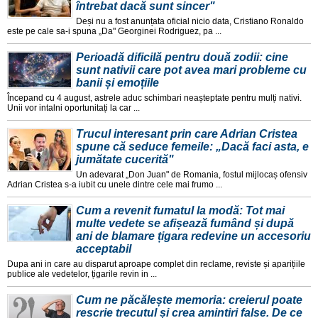
întrebat dacă sunt sincer"
Deși nu a fost anunțata oficial nicio data, Cristiano Ronaldo
este pe cale sa-i spuna „Da" Georginei Rodriguez, pa ...
Perioadă dificilă pentru două zodii: cine
sunt nativii care pot avea mari probleme cu
banii și emoțiile
Începand cu 4 august, astrele aduc schimbari neașteptate pentru mulți nativi.
Unii vor intalni oportunitați la car ...
Trucul interesant prin care Adrian Cristea
spune că seduce femeile: „Dacă faci asta, e
jumătate cucerită"
Un adevarat „Don Juan" de Romania, fostul mijlocaș ofensiv
Adrian Cristea s-a iubit cu unele dintre cele mai frumo ...
Cum a revenit fumatul la modă: Tot mai
multe vedete se afișează fumând și după
ani de blamare țigara redevine un accesoriu
acceptabil
Dupa ani in care au disparut aproape complet din reclame, reviste și aparițiile
publice ale vedetelor, țigarile revin in ...
Cum ne păcălește memoria: creierul poate
rescrie trecutul și crea amintiri false. De ce