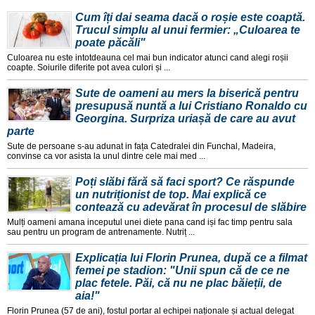
Cum îți dai seama dacă o roșie este coaptă.
Trucul simplu al unui fermier: „Culoarea te
poate păcăli"
Culoarea nu este intotdeauna cel mai bun indicator atunci cand alegi roșii
coapte. Soiurile diferite pot avea culori și ...
Sute de oameni au mers la biserică pentru
presupusă nuntă a lui Cristiano Ronaldo cu
Georgina. Surpriza uriașă de care au avut
parte
Sute de persoane s-au adunat in fața Catedralei din Funchal, Madeira,
convinse ca vor asista la unul dintre cele mai med ...
Poți slăbi fără să faci sport? Ce răspunde
un nutriționist de top. Mai explică ce
contează cu adevărat în procesul de slăbire
Mulți oameni amana inceputul unei diete pana cand iși fac timp pentru sala
sau pentru un program de antrenamente. Nutriț ...
Explicația lui Florin Prunea, după ce a filmat
femei pe stadion: "Unii spun că de ce ne
plac fetele. Păi, că nu ne plac băieții, de
aia!"
Florin Prunea (57 de ani), fostul portar al echipei naționale și actual delegat