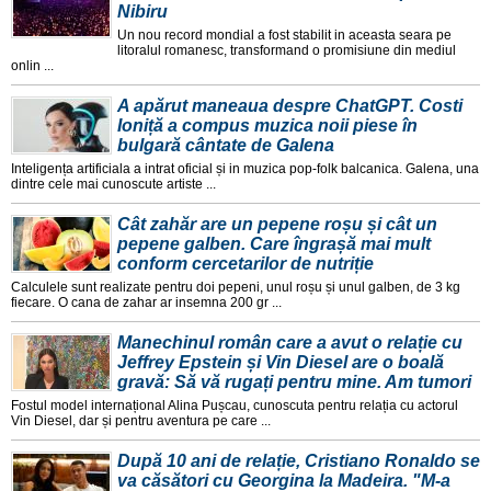
Nibiru
Un nou record mondial a fost stabilit in aceasta seara pe
litoralul romanesc, transformand o promisiune din mediul
onlin ...
A apărut maneaua despre ChatGPT. Costi
Ioniță a compus muzica noii piese în
bulgară cântate de Galena
Inteligența artificiala a intrat oficial și in muzica pop-folk balcanica. Galena, una
dintre cele mai cunoscute artiste ...
Cât zahăr are un pepene roșu și cât un
pepene galben. Care îngrașă mai mult
conform cercetarilor de nutriție
Calculele sunt realizate pentru doi pepeni, unul roșu și unul galben, de 3 kg
fiecare. O cana de zahar ar insemna 200 gr ...
Manechinul român care a avut o relație cu
Jeffrey Epstein și Vin Diesel are o boală
gravă: Să vă rugați pentru mine. Am tumori
Fostul model internațional Alina Pușcau, cunoscuta pentru relația cu actorul
Vin Diesel, dar și pentru aventura pe care ...
După 10 ani de relație, Cristiano Ronaldo se
va căsători cu Georgina la Madeira. "M-a