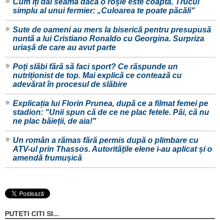
Cum îți dai seama dacă o roșie este coaptă. Trucul
simplu al unui fermier: „Culoarea te poate păcăli"
Sute de oameni au mers la biserică pentru presupusă
nuntă a lui Cristiano Ronaldo cu Georgina. Surpriza
uriașă de care au avut parte
Poți slăbi fără să faci sport? Ce răspunde un
nutriționist de top. Mai explică ce contează cu
adevărat în procesul de slăbire
Explicația lui Florin Prunea, după ce a filmat femei pe
stadion: "Unii spun că de ce ne plac fetele. Păi, că nu
ne plac băieții, de aia!"
Un român a rămas fără permis după o plimbare cu
ATV-ul prin Thassos. Autoritățile elene i-au aplicat și o
amendă frumușică
PUTETI CITI SI...