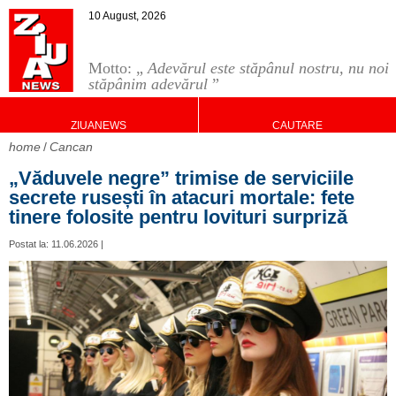
10 August, 2026
Motto: „
Adevărul este stăpânul nostru, nu noi
stăpânim adevărul
”
ZIUANEWS
CAUTARE
home
Cancan
„Văduvele negre” trimise de serviciile
secrete rusești în atacuri mortale: fete
tinere folosite pentru lovituri surpriză
Postat la: 11.06.2026 |