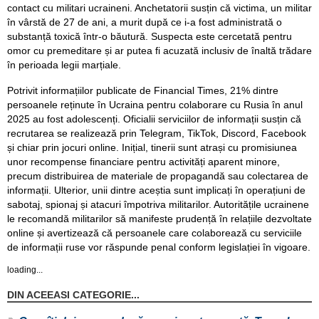
contact cu militari ucraineni. Anchetatorii susțin că victima, un militar
în vârstă de 27 de ani, a murit după ce i-a fost administrată o
substanță toxică într-o băutură. Suspecta este cercetată pentru
omor cu premeditare și ar putea fi acuzată inclusiv de înaltă trădare
în perioada legii marțiale.
Potrivit informațiilor publicate de Financial Times, 21% dintre
persoanele reținute în Ucraina pentru colaborare cu Rusia în anul
2025 au fost adolescenți. Oficialii serviciilor de informații susțin că
recrutarea se realizează prin Telegram, TikTok, Discord, Facebook
și chiar prin jocuri online. Inițial, tinerii sunt atrași cu promisiunea
unor recompense financiare pentru activități aparent minore,
precum distribuirea de materiale de propagandă sau colectarea de
informații. Ulterior, unii dintre aceștia sunt implicați în operațiuni de
sabotaj, spionaj și atacuri împotriva militarilor. Autoritățile ucrainene
le recomandă militarilor să manifeste prudență în relațiile dezvoltate
online și avertizează că persoanele care colaborează cu serviciile
de informații ruse vor răspunde penal conform legislației în vigoare.
loading...
DIN ACEEASI CATEGORIE...