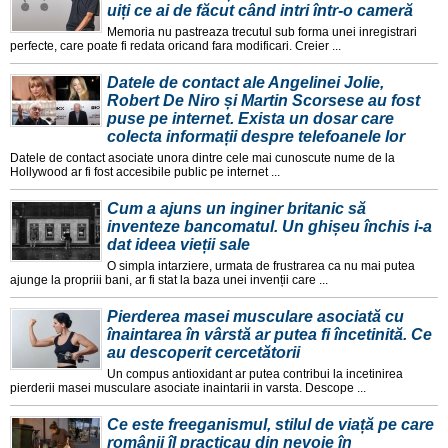
uiți ce ai de făcut când intri într-o cameră
Memoria nu pastreaza trecutul sub forma unei inregistrari
perfecte, care poate fi redata oricand fara modificari. Creier ...
Datele de contact ale Angelinei Jolie,
Robert De Niro și Martin Scorsese au fost
puse pe internet. Exista un dosar care
colecta informații despre telefoanele lor
Datele de contact asociate unora dintre cele mai cunoscute nume de la
Hollywood ar fi fost accesibile public pe internet ...
Cum a ajuns un inginer britanic să
inventeze bancomatul. Un ghișeu închis i-a
dat ideea vieții sale
O simpla intarziere, urmata de frustrarea ca nu mai putea
ajunge la propriii bani, ar fi stat la baza unei invenții care ...
Pierderea masei musculare asociată cu
înaintarea în vârstă ar putea fi încetinită. Ce
au descoperit cercetătorii
Un compus antioxidant ar putea contribui la incetinirea
pierderii masei musculare asociate inaintarii in varsta. Descope ...
Ce este freeganismul, stilul de viață pe care
românii îl practicau din nevoie în