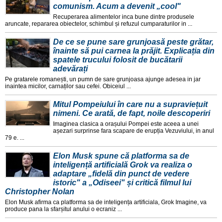
comunism. Acum a devenit „cool"
Recuperarea alimentelor inca bune dintre produsele
aruncate, repararea obiectelor, schimbul și refuzul cumparaturilor in ...
De ce se pune sare grunjoasă peste grătar,
înainte să pui carnea la prăjit. Explicația din
spatele trucului folosit de bucătarii
adevărați
Pe gratarele romanești, un pumn de sare grunjoasa ajunge adesea in jar
inaintea micilor, carnaților sau cefei. Obiceiul ...
Mitul Pompeiului în care nu a supraviețuit
nimeni. Ce arată, de fapt, noile descoperiri
Imaginea clasica a orașului Pompei este aceea a unei
așezari surprinse fara scapare de erupția Vezuviului, in anul
79 e. ...
Elon Musk spune că platforma sa de
inteligență artificială Grok va realiza o
adaptare „fidelă din punct de vedere
istoric" a „Odiseei" și critică filmul lui
Christopher Nolan
Elon Musk afirma ca platforma sa de inteligența artificiala, Grok Imagine, va
produce pana la sfarșitul anului o ecraniz ...