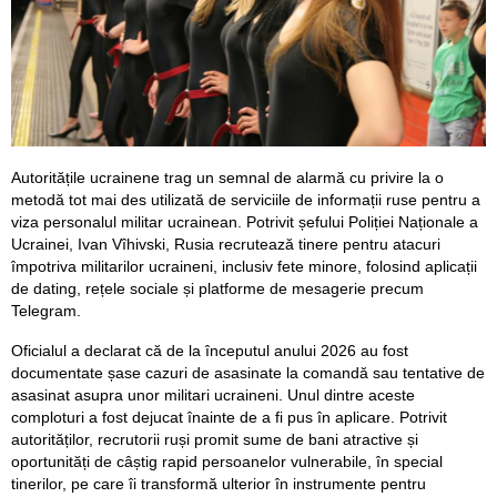
Autoritățile ucrainene trag un semnal de alarmă cu privire la o
metodă tot mai des utilizată de serviciile de informații ruse pentru a
viza personalul militar ucrainean. Potrivit șefului Poliției Naționale a
Ucrainei, Ivan Vîhivski, Rusia recrutează tinere pentru atacuri
împotriva militarilor ucraineni, inclusiv fete minore, folosind aplicații
de dating, rețele sociale și platforme de mesagerie precum
Telegram.
Oficialul a declarat că de la începutul anului 2026 au fost
documentate șase cazuri de asasinate la comandă sau tentative de
asasinat asupra unor militari ucraineni. Unul dintre aceste
comploturi a fost dejucat înainte de a fi pus în aplicare. Potrivit
autorităților, recrutorii ruși promit sume de bani atractive și
oportunități de câștig rapid persoanelor vulnerabile, în special
tinerilor, pe care îi transformă ulterior în instrumente pentru