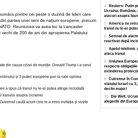
4.
Reuters: Putin p
Ucraina. România, m
număra printre cei peste o duzină de lideri care
atacuri asupra baz
e din partea unei serii de națiuni europene, precum
5.
America se retra
i NATO. Reuniunea va avea loc la Lancaster
Iranul nu le-ar pute
vechi de 200 de ani din apropierea Palatului
6.
Semnal de alarmă
reactivat după inci
7.
Apelul telefonic 
ataca Iranul
8.
Uniunea European
nate din cauza crizei de muniție. Donald Trump i-a cerut
respecte obligaţiile
extinderea protecț
Kremlinului și 3 puteri europene pun la cale oprirea
9.
Cutremur în Cong
statului Israel cu 3
are a spus că Iranul nu le-ar putea atinge niciodată
declin major!
al Iranului asupra Ucrainei
10.
Die Welt: Ucrai
alegerile din Europ
: Guvernul caută acum cine le-a emis invitația și vizele