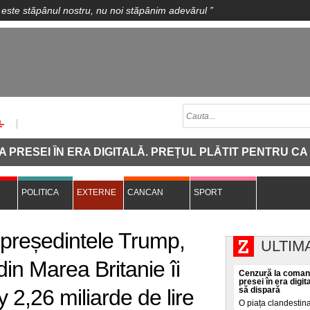
 este stăpânul nostru, nu noi stăpânim adevărul
”
 ÎN ERA DIGITALĂ. PREȚUL PLĂTIT PENTRU CA O INV
POLITICA
EXTERNE
CANCAN
SPORT
președintele Trump,
ULTIM
in Marea Britanie îi
Cenzură la comand
presei în era digit
 2,26 miliarde de lire
să dispară
O piața clandestin