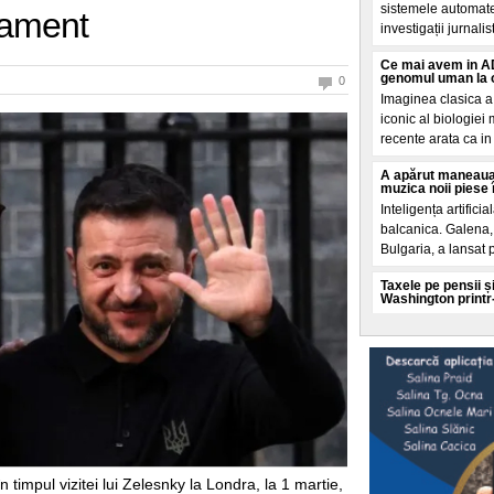
sistemele automate
mament
investigații jurnalis
Ce mai avem in AD
genomul uman la o
0
Imaginea clasica a
iconic al biologiei
recente arata ca in 
A apărut maneaua
muzica noii piese 
Inteligența artificia
balcanica. Galena, 
Bulgaria, a lansat 
Taxele pe pensii și
Washington printr
Un Acord de impru
aprilie prin ministr
condiționeaza finan
O teorie explozivă
spatele valului de
Mai multe cercuri 
promoveaza o teorie
și analizate de El 
 timpul vizitei lui Zelesnky la Londra, la 1 martie,