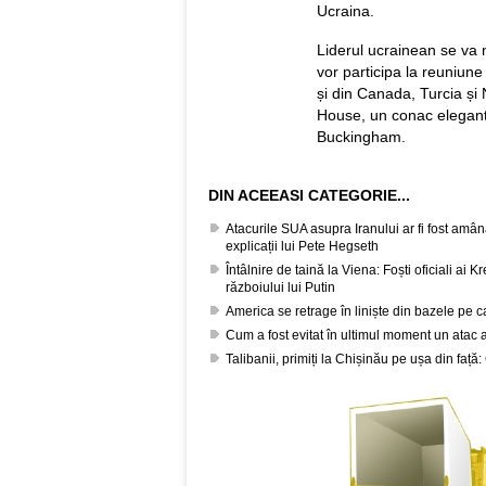
Ucraina.
Liderul ucrainean se va 
vor participa la reuniun
și din Canada, Turcia ș
House, un conac elegant 
Buckingham.
DIN ACEEASI CATEGORIE...
Atacurile SUA asupra Iranului ar fi fost amâ
explicații lui Pete Hegseth
Întâlnire de taină la Viena: Foști oficiali ai 
războiului lui Putin
America se retrage în liniște din bazele pe c
Cum a fost evitat în ultimul moment un atac 
Talibanii, primiți la Chișinău pe ușa din față