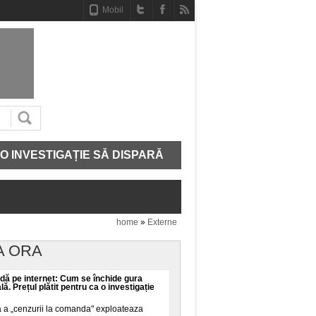
Mobil
ESTIGAȚIE SĂ DISPARĂ
CE MAI AVEM IN ADN. STRU
home
»
Externe
A ORA
ă pe internet: Cum se închide gura
ală. Prețul plătit pentru ca o investigație
a a „cenzurii la comanda" exploateaza