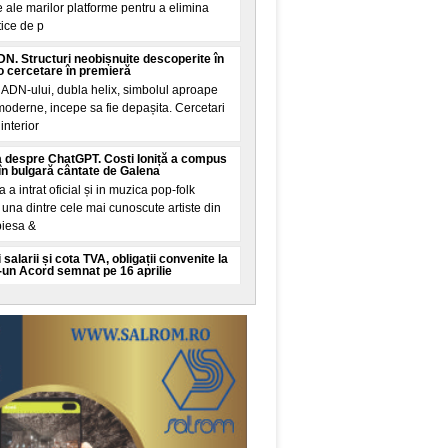
 ale marilor platforme pentru a elimina
tice de p
N. Structuri neobișnuite descoperite în
 cercetare în premieră
 ADN-ului, dubla helix, simbolul aproape
 moderne, incepe sa fie depașita. Cercetari
interior
 despre ChatGPT. Costi Ioniță a compus
în bulgară cântate de Galena
la a intrat oficial și in muzica pop-folk
una dintre cele mai cunoscute artiste din
piesa &
 salarii și cota TVA, obligații convenite la
-un Acord semnat pe 16 aprilie
mut financiar semnat de Romania pe 16
ul Finanțelor și ratificat joi de Parlament
țarea țarii
 vine din Spania: Mosadul israelian e în
 migrație din Ceuta
academice și de analiza din China
 controversata. Potrivit acestor voci, citate
Mundo, servici