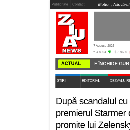
Motto: „
Adevărul
Publicitate
Contact
7 August, 2026
€
4.8694
$
3.9660
ACTUAL
 COMANDĂ PE INTERNET: CUM SE ÎNCHIDE GURA PRESEI
STIRI
EDITORIAL
DEZVALUIRI
După scandalul cu 
premierul Starmer d
promite lui Zelensky