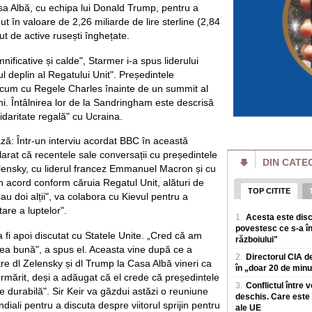
a Albă, cu echipa lui Donald Trump, pentru a
Locurile interzise
„Grănicerii au ord
t în valoare de 2,26 miliarde de lire sterline (2,84
maluri"
ut de active rusești înghețate.
Dunarea a acoperit, 
pe țarm, in zona Po
emnificative și calde", Starmer i-a spus liderului
devreme, aceste a
ul deplin al Regatului Unit". Președintele
Cum funcționează 
acum cu Regele Charles înainte de un summit al
bruia Starlink. „V
eni. Întâlnirea lor de la Sandringham este descrisă
satelitul"
daritate regală" cu Ucraina.
Rusia a prezentat 
conceput pentru a pe
ă: Într-un interviu acordat BBC în această
in loc sa atace ter
larat că recentele sale conversații cu președintele
DIN CATE
Prețul energiei c
ensky, cu liderul francez Emmanuel Macron și cu
reactorului la Cer
estimat la 5.9% di
 acord conform căruia Regatul Unit, alături de
TOP CITITE
Prima saptamana de
sau doi alții", va colabora cu Kievul pentru a
singur reactor la 
are a luptelor".
1.
Acesta este disc
iulie unitatea 1 a fo
povestesc ce s-a în
 fi apoi discutat cu Statele Unite. „Cred că am
războiului"
Amenzi pentru vân
 cea bună", a spus el. Aceasta vine după ce a
drumului. Unde s-a
2.
Directorul CIA de
producerii unor e
re dl Zelensky și dl Trump la Casa Albă vineri ca
în „doar 20 de minut
Polițiștii rutieri a
 urmărit, deși a adăugat că el crede că președintele
fructe sau celor ca
3.
Conflictul între 
 durabilă". Sir Keir va găzdui astăzi o reuniune
de sezon, dupa ce
deschis. Care este 
diali pentru a discuta despre viitorul sprijin pentru
ale UE