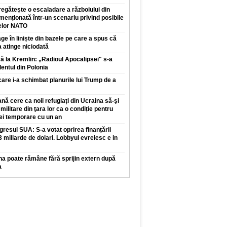
regătește o escaladare a războiului din
enționată într-un scenariu privind posibile
elor NATO
ge în liniște din bazele pe care a spus că
a atinge niciodată
 la Kremlin: „Radioul Apocalipsei" s-a
dentul din Polonia
care i-a schimbat planurile lui Trump de a
ă cere ca noii refugiați din Ucraina să-şi
 militare din ţara lor ca o condiție pentru
iei temporare cu un an
resul SUA: S-a votat oprirea finanțării
,3 miliarde de dolari. Lobbyul evreiesc e in
na poate rămâne fără sprijin extern după
a