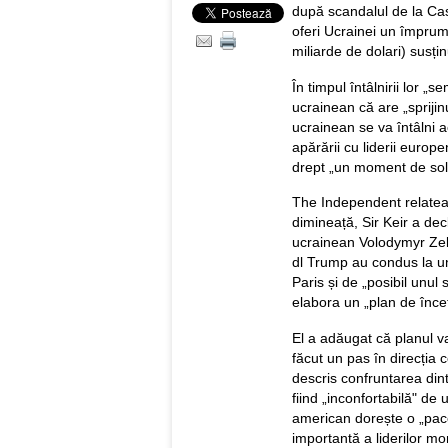
după scandalul de la Cas
oferi Ucrainei un împrumu
miliarde de dolari) susțin
În timpul întâlnirii lor „s
ucrainean că are „sprijin
ucrainean se va întâlni 
apărării cu liderii europ
drept „un moment de soli
The Independent relateaz
dimineață, Sir Keir a dec
ucrainean Volodymyr Zel
dl Trump au condus la un
Paris și de „posibil unul 
elabora un „plan de încet
El a adăugat că planul va
făcut un pas în direcția
descris confruntarea dint
fiind „inconfortabilă" de
american dorește o „pace
importantă a liderilor mon