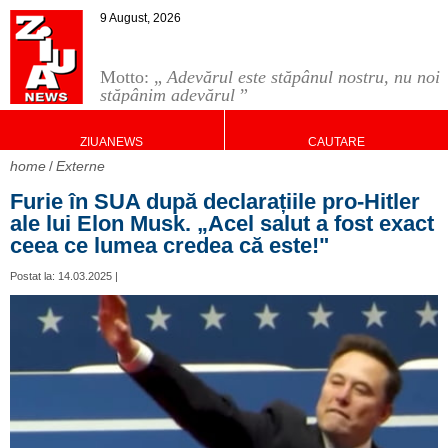
9 August, 2026
Motto: „
Adevărul este stăpânul nostru, nu noi
stăpânim adevărul
”
ZIUANEWS
CAUTARE
home
Externe
Furie în SUA după declarațiile pro-Hitler
ale lui Elon Musk. „Acel salut a fost exact
ceea ce lumea credea că este!"
Postat la: 14.03.2025 |