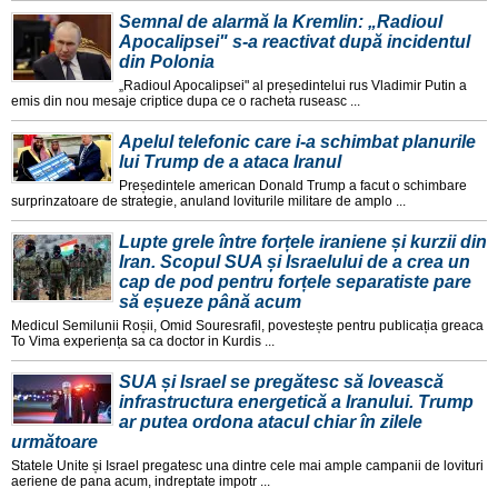
Semnal de alarmă la Kremlin: „Radioul
Apocalipsei" s-a reactivat după incidentul
din Polonia
„Radioul Apocalipsei" al președintelui rus Vladimir Putin a
emis din nou mesaje criptice dupa ce o racheta ruseasc ...
Apelul telefonic care i-a schimbat planurile
lui Trump de a ataca Iranul
Președintele american Donald Trump a facut o schimbare
surprinzatoare de strategie, anuland loviturile militare de amplo ...
Lupte grele între forțele iraniene și kurzii din
Iran. Scopul SUA și Israelului de a crea un
cap de pod pentru forțele separatiste pare
să eșueze până acum
Medicul Semilunii Roșii, Omid Souresrafil, povestește pentru publicația greaca
To Vima experiența sa ca doctor in Kurdis ...
SUA și Israel se pregătesc să lovească
infrastructura energetică a Iranului. Trump
ar putea ordona atacul chiar în zilele
următoare
Statele Unite și Israel pregatesc una dintre cele mai ample campanii de lovituri
aeriene de pana acum, indreptate impotr ...