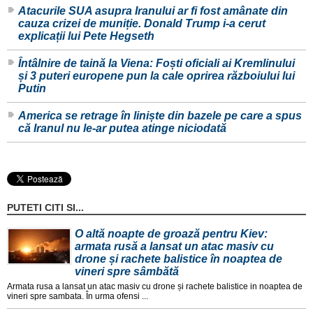
Atacurile SUA asupra Iranului ar fi fost amânate din
cauza crizei de muniție. Donald Trump i-a cerut
explicații lui Pete Hegseth
Întâlnire de taină la Viena: Foști oficiali ai Kremlinului
și 3 puteri europene pun la cale oprirea războiului lui
Putin
America se retrage în liniște din bazele pe care a spus
că Iranul nu le-ar putea atinge niciodată
PUTETI CITI SI...
O altă noapte de groază pentru Kiev:
armata rusă a lansat un atac masiv cu
drone și rachete balistice în noaptea de
vineri spre sâmbătă
Armata rusa a lansat un atac masiv cu drone și rachete balistice in noaptea de
vineri spre sambata. În urma ofensi ...