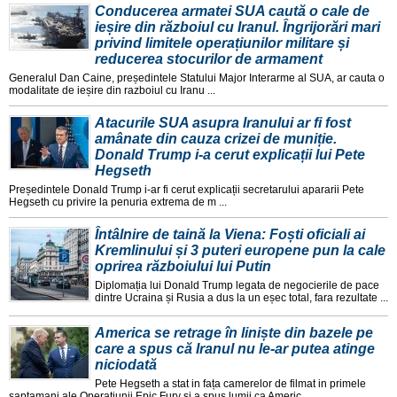
Conducerea armatei SUA caută o cale de
ieșire din războiul cu Iranul. Îngrijorări mari
privind limitele operațiunilor militare și
reducerea stocurilor de armament
Generalul Dan Caine, președintele Statului Major Interarme al SUA, ar cauta o
modalitate de ieșire din razboiul cu Iranu ...
Atacurile SUA asupra Iranului ar fi fost
amânate din cauza crizei de muniție.
Donald Trump i-a cerut explicații lui Pete
Hegseth
Președintele Donald Trump i-ar fi cerut explicații secretarului apararii Pete
Hegseth cu privire la penuria extrema de m ...
Întâlnire de taină la Viena: Foști oficiali ai
Kremlinului și 3 puteri europene pun la cale
oprirea războiului lui Putin
Diplomația lui Donald Trump legata de negocierile de pace
dintre Ucraina și Rusia a dus la un eșec total, fara rezultate ...
America se retrage în liniște din bazele pe
care a spus că Iranul nu le-ar putea atinge
niciodată
Pete Hegseth a stat in fața camerelor de filmat in primele
saptamani ale Operațiunii Epic Fury și a spus lumii ca Americ ...