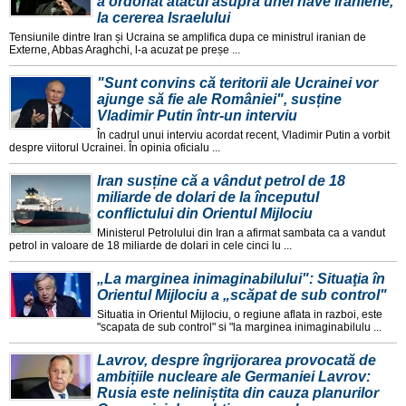
a ordonat atacul asupra unei nave iraniene,
la cererea Israelului
Tensiunile dintre Iran și Ucraina se amplifica dupa ce ministrul iranian de
Externe, Abbas Araghchi, l-a acuzat pe preșe ...
"Sunt convins că teritorii ale Ucrainei vor
ajunge să fie ale României", susține
Vladimir Putin într-un interviu
În cadrul unui interviu acordat recent, Vladimir Putin a vorbit
despre viitorul Ucrainei. În opinia oficialu ...
Iran susține că a vândut petrol de 18
miliarde de dolari de la începutul
conflictului din Orientul Mijlociu
Ministerul Petrolului din Iran a afirmat sambata ca a vandut
petrol in valoare de 18 miliarde de dolari in cele cinci lu ...
„La marginea inimaginabilului": Situaţia în
Orientul Mijlociu a „scăpat de sub control"
Situatia in Orientul Mijlociu, o regiune aflata in razboi, este
"scapata de sub control" si "la marginea inimaginabilulu ...
Lavrov, despre îngrijorarea provocată de
ambițiile nucleare ale Germaniei Lavrov:
Rusia este neliniștita din cauza planurilor