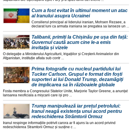
Cum a fost evitat în ultimul moment un atac
al Iranului asupra Ucrainei
Consilierul principal al liderului iranian, Mohsen Rezaee, a
declarat luni ca armata iraniana se pregatea sa lanseze un ...
Talibanii, primiți la Chișinău pe ușa din față:
Guvernul caută acum cine le-a emis
invitația și vizele
O delegație a Ministerului Agriculturii, Irigațiilor și Creșterii Animalelor din
Afganistan, instituție aflata sub contr ...
Prima fotografie cu nucleul partidului lui
Tucker Carlson. Grupul e format din foști
suporteri ai lui Donald Trump, dezamăgiți
de implicarea sa în războaiele globale
Fosta membra a Congresului Statelor Unite, Marjorie Taylor Greene, a anunțat
lansarea neoficiala a mișcarii care iși pro ...
Trump manipulează iar prețul petrolului:
Iranul neagă existența unui acord pentru
redeschiderea Strâmtorii Ormuz
Iranul respinge informațiile potrivit carora ar fi ajuns la un acord privind
redeschiderea Stramtorii Ormuz și susține c ...