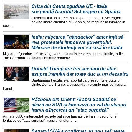
Criza din Ceuta zguduie UE - Italia
suspendă Acordul Schengen cu Spania
Guvernul italian a decis sa suspende Acordul Schengen
privind libera circulatie cu Spania, ca raspuns la intrarea in
mas ...
India: mișcarea "gândacilor" amenință să
reia protestele împotriva guvernului.
Milioane de studenți vor să iasă în stradă
Mișcarea "gandacilor" acuza guvernul ca nu iși respecta promisiunile, indica
The Guardian. Cotidianul britanic relateaz ...
Donald Trump are trei scenarii de atac
asupra Iranului dar toate duc la un dezastru
Saptamana trecuta, s-a raportat ca președintele Statelor
Unite, Donald Trump, a suspendat atacurile masive asupra
Iranul ...
Războiul din Orient: Arabia Saudită se
aliază cu SUA și lansează un val de atacuri.
Iranul a încercat un "atac surpriză"
Armata SUA a interceptat rachete balistice lansate de Iran in cadrul unei
tentative de "atac surpriza" asupra fortelor a ...
Senatul SUA a confirmat un nou șef peste