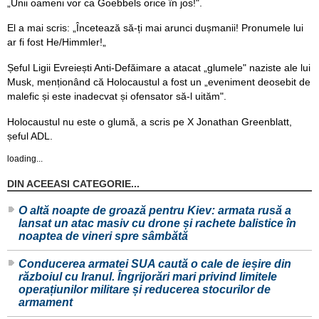
„Unii oameni vor ca Goebbels orice în jos!".
El a mai scris: „Încetează să-ți mai arunci dușmanii! Pronumele lui
ar fi fost He/Himmler!„
Șeful Ligii Evreiești Anti-Defăimare a atacat „glumele" naziste ale lui
Musk, menționând că Holocaustul a fost un „eveniment deosebit de
malefic și este inadecvat și ofensator să-l uităm".
Holocaustul nu este o glumă, a scris pe X Jonathan Greenblatt,
șeful ADL.
loading...
DIN ACEEASI CATEGORIE...
O altă noapte de groază pentru Kiev: armata rusă a
lansat un atac masiv cu drone și rachete balistice în
noaptea de vineri spre sâmbătă
Conducerea armatei SUA caută o cale de ieșire din
războiul cu Iranul. Îngrijorări mari privind limitele
operațiunilor militare și reducerea stocurilor de
armament