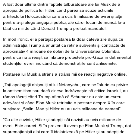
A fost doar ultima dintre faptele tulburătoare ale lui Musk de a
apropia de politica lui Hitler, când părea să scuze acțiunile
arhitectului Holocaustului care a ucis 6 milioane de evrei și alții
pentru a-și alege angajații publici, ale căror locuri de muncă le-a
tăiat cu mii de când Donald Trump a preluat mandatul.
În mod ironic, el a partajat postarea la doar câteva zile după ce
administrația Trump a anunțat că reține subvenții și contracte de
aproximativ 4 milioane de dolari de la Universitatea Columbia
pentru că nu a reușit să înlăture protestele pro-Gaza în detrimentul
studenților evrei, indicând că demonstrațiile sunt antisemite.
Postarea lui Musk a strâns a strâns mii de reacții negative online.
„Toți apologeții obișnuiți ai lui Netanyahu, care se înfurie cu privire
la antisemitism sau dacă cineva îndrăznește să critice Israelul, au
rămas tăcuți când Trump afirmă că Schumer nu este un evreu
adevărat și când Elon Musk retrimite o postare despre X în care
susținea: „Stalin, Mao și Hitler nu au ucis milioane de oameni".
"Cu alte cuvinte, Hitler și adepții săi naziști au ucis milioane de
evrei. Este corect. Și în prezent îi avem pe Elon Musk și Trump, doi
supremaționiști albi care îl idolatrizează pe Hitler și au adepți de