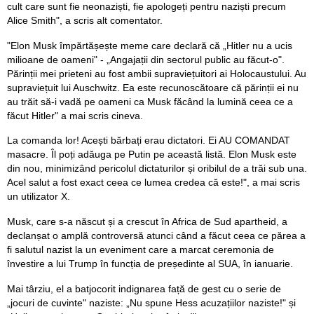
cult care sunt fie neonaziști, fie apologeți pentru naziști precum
Alice Smith", a scris alt comentator.
"Elon Musk împărtășește meme care declară că „Hitler nu a ucis
milioane de oameni" - „Angajații din sectorul public au făcut-o".
Părinții mei prieteni au fost ambii supraviețuitori ai Holocaustului. Au
supraviețuit lui Auschwitz. Ea este recunoscătoare că părinții ei nu
au trăit să-i vadă pe oameni ca Musk făcând la lumină ceea ce a
făcut Hitler" a mai scris cineva.
La comanda lor! Acești bărbați erau dictatori. Ei AU COMANDAT
masacre. Îl poți adăuga pe Putin pe această listă. Elon Musk este
din nou, minimizând pericolul dictaturilor și oribilul de a trăi sub una.
Acel salut a fost exact ceea ce lumea credea că este!", a mai scris
un utilizator X.
Musk, care s-a născut și a crescut în Africa de Sud apartheid, a
declanșat o amplă controversă atunci când a făcut ceea ce părea a
fi salutul nazist la un eveniment care a marcat ceremonia de
învestire a lui Trump în funcția de președinte al SUA, în ianuarie.
Mai târziu, el a batjocorit indignarea față de gest cu o serie de
„jocuri de cuvinte" naziste: „Nu spune Hess acuzațiilor naziste!" și