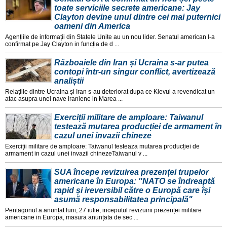
toate serviciile secrete americane: Jay
Clayton devine unul dintre cei mai puternici
oameni din America
Agențiile de informații din Statele Unite au un nou lider. Senatul american l-a
confirmat pe Jay Clayton in funcția de d ...
Războaiele din Iran și Ucraina s-ar putea
contopi într-un singur conflict, avertizează
analiștii
Relațiile dintre Ucraina și Iran s-au deteriorat dupa ce Kievul a revendicat un
atac asupra unei nave iraniene in Marea ...
Exerciții militare de amploare: Taiwanul
testează mutarea producției de armament în
cazul unei invazii chineze
Exerciții militare de amploare: Taiwanul testeaza mutarea producției de
armament in cazul unei invazii chinezeTaiwanul v ...
SUA începe revizuirea prezenței trupelor
americane în Europa: "NATO se îndreaptă
rapid și ireversibil către o Europă care își
asumă responsabilitatea principală"
Pentagonul a anunțat luni, 27 iulie, inceputul revizuirii prezenței militare
americane in Europa, masura anunțata de sec ...