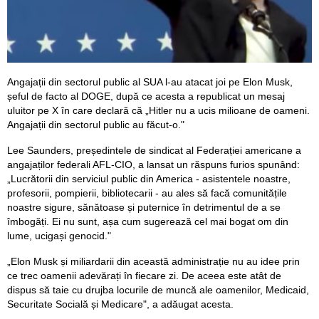
Angajații din sectorul public al SUA l-au atacat joi pe Elon Musk,
șeful de facto al DOGE, după ce acesta a republicat un mesaj
uluitor pe X în care declară că „Hitler nu a ucis milioane de oameni.
Angajații din sectorul public au făcut-o."
Lee Saunders, președintele de sindicat al Federației americane a
angajaților federali AFL-CIO, a lansat un răspuns furios spunând:
„Lucrătorii din serviciul public din America - asistentele noastre,
profesorii, pompierii, bibliotecarii - au ales să facă comunitățile
noastre sigure, sănătoase și puternice în detrimentul de a se
îmbogăți. Ei nu sunt, așa cum sugerează cel mai bogat om din
lume, ucigași genocid."
„Elon Musk și miliardarii din această administrație nu au idee prin
ce trec oamenii adevărați în fiecare zi. De aceea este atât de
dispus să taie cu drujba locurile de muncă ale oamenilor, Medicaid,
Securitate Socială și Medicare", a adăugat acesta.