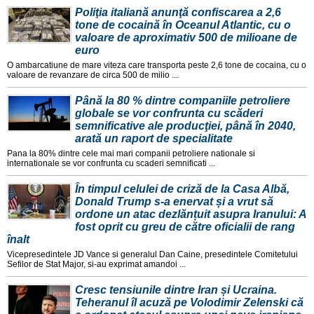
Poliţia italiană anunţă confiscarea a 2,6
tone de cocaină în Oceanul Atlantic, cu o
valoare de aproximativ 500 de milioane de
euro
O ambarcatiune de mare viteza care transporta peste 2,6 tone de cocaina, cu o
valoare de revanzare de circa 500 de milio ...
Până la 80 % dintre companiile petroliere
globale se vor confrunta cu scăderi
semnificative ale producţiei, până în 2040,
arată un raport de specialitate
Pana la 80% dintre cele mai mari companii petroliere nationale si
internationale se vor confrunta cu scaderi semnificati ...
În timpul celulei de criză de la Casa Albă,
Donald Trump s-a enervat și a vrut să
ordone un atac dezlănțuit asupra Iranului: A
fost oprit cu greu de către oficialii de rang
înalt
Vicepresedintele JD Vance si generalul Dan Caine, presedintele Comitetului
Sefilor de Stat Major, si-au exprimat amandoi ...
Cresc tensiunile dintre Iran și Ucraina.
Teheranul îl acuză pe Volodimir Zelenski că