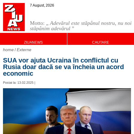
7 August, 2026
Motto: „
Adevărul este stăpânul nostru, nu noi
stăpânim adevărul
”
ZIUANEWS
CAUTARE
home
Externe
SUA vor ajuta Ucraina în conflictul cu
Rusia doar dacă se va încheia un acord
economic
Postat la: 13.02.2025 |