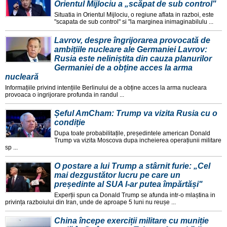
Orientul Mijlociu a „scăpat de sub control"
Situatia in Orientul Mijlociu, o regiune aflata in razboi, este
"scapata de sub control" si "la marginea inimaginabilulu ...
Lavrov, despre îngrijorarea provocată de
ambițiile nucleare ale Germaniei Lavrov:
Rusia este neliniștita din cauza planurilor
Germaniei de a obține acces la arma
nucleară
Informațiile privind intențiile Berlinului de a obține acces la arma nucleara
provoaca o ingrijorare profunda in randul ...
Șeful AmCham: Trump va vizita Rusia cu o
condiție
Dupa toate probabilitațile, președintele american Donald
Trump va vizita Moscova dupa incheierea operațiunii militare
sp ...
O postare a lui Trump a stârnit furie: „Cel
mai dezgustător lucru pe care un
președinte al SUA l-ar putea împărtăși"
Experții spun ca Donald Trump se afunda intr-o mlaștina in
privința razboiului din Iran, unde de aproape 5 luni nu reușe ...
China începe exerciții militare cu muniție