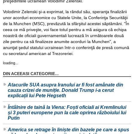
preşedintele ucrainean Volodimir Zelenski.
Volodimir Zelenski şi-a exprimat, la rândul său, speranţa finalizării
unor acorduri economice cu Statele Unite, la Conferinţa Securităţii
de la Munchen (MSC), prevăzută la sfârşitul acestei săptămâni. "În
ceea ce mă priveşte, voi face totul pentru a mă asigura că echipa
noastră de oficiali guvernamentali lucrează în următoarele două
zile pentru ca să finalizeze anumite acorduri la Munchen", a
anunţat şedul statului ucrainean într-o conferinţă de presă comună
cu secretarul american al Trezoreriei.
loading...
DIN ACEEASI CATEGORIE...
Atacurile SUA asupra Iranului ar fi fost amânate din
cauza crizei de muniție. Donald Trump i-a cerut
explicații lui Pete Hegseth
Întâlnire de taină la Viena: Foști oficiali ai Kremlinului
și 3 puteri europene pun la cale oprirea războiului lui
Putin
America se retrage în liniște din bazele pe care a spus