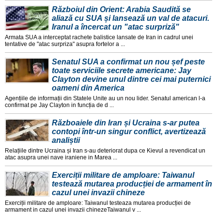
Războiul din Orient: Arabia Saudită se
aliază cu SUA și lansează un val de atacuri.
Iranul a încercat un "atac surpriză"
Armata SUA a interceptat rachete balistice lansate de Iran in cadrul unei
tentative de "atac surpriza" asupra fortelor a ...
Senatul SUA a confirmat un nou șef peste
toate serviciile secrete americane: Jay
Clayton devine unul dintre cei mai puternici
oameni din America
Agențiile de informații din Statele Unite au un nou lider. Senatul american l-a
confirmat pe Jay Clayton in funcția de d ...
Războaiele din Iran și Ucraina s-ar putea
contopi într-un singur conflict, avertizează
analiștii
Relațiile dintre Ucraina și Iran s-au deteriorat dupa ce Kievul a revendicat un
atac asupra unei nave iraniene in Marea ...
Exerciții militare de amploare: Taiwanul
testează mutarea producției de armament în
cazul unei invazii chineze
Exerciții militare de amploare: Taiwanul testeaza mutarea producției de
armament in cazul unei invazii chinezeTaiwanul v ...