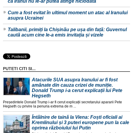
că Iranul nu le-ar putea atinge niciodată
Cum a fost evitat în ultimul moment un atac al Iranului
asupra Ucrainei
Talibanii, primiți la Chișinău pe ușa din față: Guvernul
caută acum cine le-a emis invitația și vizele
PUTETI CITI SI...
Atacurile SUA asupra Iranului ar fi fost
amânate din cauza crizei de muniție.
Donald Trump i-a cerut explicații lui Pete
Hegseth
Președintele Donald Trump i-ar fi cerut explicații secretarului apararii Pete
Hegseth cu privire la penuria extrema de m ...
Întâlnire de taină la Viena: Foști oficiali ai
Kremlinului și 3 puteri europene pun la cale
oprirea războiului lui Putin