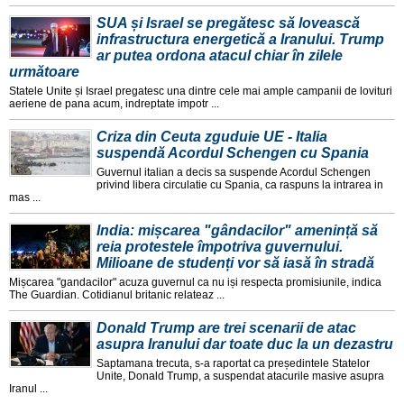
SUA și Israel se pregătesc să lovească
infrastructura energetică a Iranului. Trump
ar putea ordona atacul chiar în zilele
următoare
Statele Unite și Israel pregatesc una dintre cele mai ample campanii de lovituri
aeriene de pana acum, indreptate impotr ...
Criza din Ceuta zguduie UE - Italia
suspendă Acordul Schengen cu Spania
Guvernul italian a decis sa suspende Acordul Schengen
privind libera circulatie cu Spania, ca raspuns la intrarea in
mas ...
India: mișcarea "gândacilor" amenință să
reia protestele împotriva guvernului.
Milioane de studenți vor să iasă în stradă
Mișcarea "gandacilor" acuza guvernul ca nu iși respecta promisiunile, indica
The Guardian. Cotidianul britanic relateaz ...
Donald Trump are trei scenarii de atac
asupra Iranului dar toate duc la un dezastru
Saptamana trecuta, s-a raportat ca președintele Statelor
Unite, Donald Trump, a suspendat atacurile masive asupra
Iranul ...