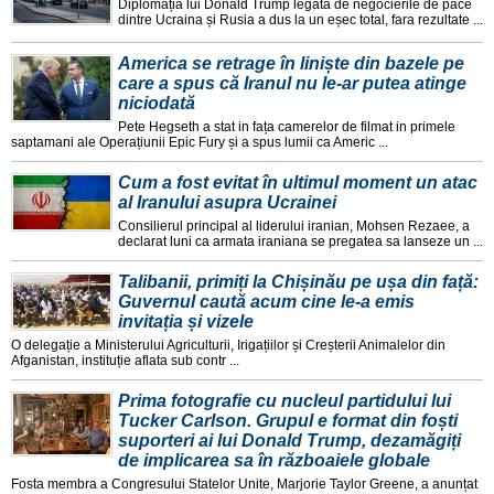
Diplomația lui Donald Trump legata de negocierile de pace
dintre Ucraina și Rusia a dus la un eșec total, fara rezultate ...
America se retrage în liniște din bazele pe
care a spus că Iranul nu le-ar putea atinge
niciodată
Pete Hegseth a stat in fața camerelor de filmat in primele
saptamani ale Operațiunii Epic Fury și a spus lumii ca Americ ...
Cum a fost evitat în ultimul moment un atac
al Iranului asupra Ucrainei
Consilierul principal al liderului iranian, Mohsen Rezaee, a
declarat luni ca armata iraniana se pregatea sa lanseze un ...
Talibanii, primiți la Chișinău pe ușa din față:
Guvernul caută acum cine le-a emis
invitația și vizele
O delegație a Ministerului Agriculturii, Irigațiilor și Creșterii Animalelor din
Afganistan, instituție aflata sub contr ...
Prima fotografie cu nucleul partidului lui
Tucker Carlson. Grupul e format din foști
suporteri ai lui Donald Trump, dezamăgiți
de implicarea sa în războaiele globale
Fosta membra a Congresului Statelor Unite, Marjorie Taylor Greene, a anunțat