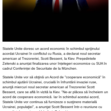
Statele Unite doresc un acord economic în schimbul sprijinului
acordat Ucrainei în conflictul cu Rusia, a declarat noul secretar
american al Trezoreriei, Scott Bessent, la Kiev. Președintele
Zelenski a anunțat finalizarea unor înțelegeri economice cu SUA în
cadrul Conferinței de Securitate de la München.
Statele Unite vor să obţină un Acord de "cooperare economică" în
schimbul ajutării Ucrainei, crucială în înfruntării invaziei ruse,
anunţă miercuri noul secretar american al Trezoreriei Scott
Bessent, care se află în vizită la Kiev. "Ne-ar plăcea să încheiem un
acord de cooperare economică. Iar în schimbul acestui acord,
Statele Unite vor continua să furnizeze o susţinere materială
Ucrainei, populaţiei", a anunţat Scott Bessent într-o reuniune cu