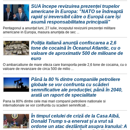
SUA începe revizuirea prezenței trupelor
americane în Europa: "NATO se îndreaptă
rapid și ireversibil către o Europă care își
asumă responsabilitatea principală"
Pentagonul a anunțat luni, 27 iulie, inceputul revizuirii prezenței militare
americane in Europa, masura anunțata de sec ...
Poliţia italiană anunţă confiscarea a 2,6
tone de cocaină în Oceanul Atlantic, cu o
valoare de aproximativ 500 de milioane de
euro
O ambarcatiune de mare viteza care transporta peste 2,6 tone de cocaina, cu o
valoare de revanzare de circa 500 de milio ...
Până la 80 % dintre companiile petroliere
globale se vor confrunta cu scăderi
semnificative ale producţiei, până în 2040,
arată un raport de specialitate
Pana la 80% dintre cele mai mari companii petroliere nationale si
internationale se vor confrunta cu scaderi semnificati ...
În timpul celulei de criză de la Casa Albă,
Donald Trump s-a enervat și a vrut să
ordone un atac dezlănțuit asupra Iranului: A