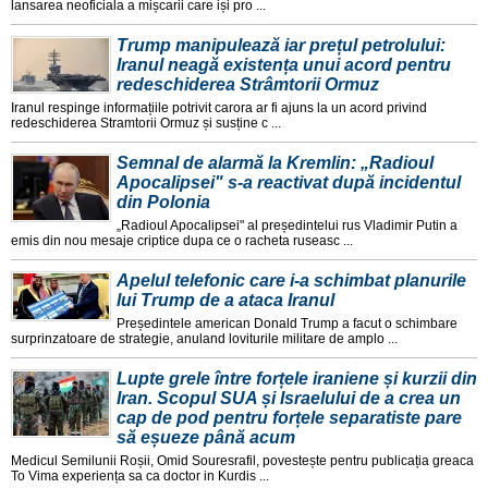
lansarea neoficiala a mișcarii care iși pro ...
Trump manipulează iar prețul petrolului:
Iranul neagă existența unui acord pentru
redeschiderea Strâmtorii Ormuz
Iranul respinge informațiile potrivit carora ar fi ajuns la un acord privind
redeschiderea Stramtorii Ormuz și susține c ...
Semnal de alarmă la Kremlin: „Radioul
Apocalipsei" s-a reactivat după incidentul
din Polonia
„Radioul Apocalipsei" al președintelui rus Vladimir Putin a
emis din nou mesaje criptice dupa ce o racheta ruseasc ...
Apelul telefonic care i-a schimbat planurile
lui Trump de a ataca Iranul
Președintele american Donald Trump a facut o schimbare
surprinzatoare de strategie, anuland loviturile militare de amplo ...
Lupte grele între forțele iraniene și kurzii din
Iran. Scopul SUA și Israelului de a crea un
cap de pod pentru forțele separatiste pare
să eșueze până acum
Medicul Semilunii Roșii, Omid Souresrafil, povestește pentru publicația greaca
To Vima experiența sa ca doctor in Kurdis ...