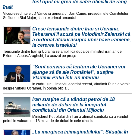
fost oprit cu greu de către oficialii de rang
înalt
Vicepresedintele JD Vance si generalul Dan Caine, presedintele Comitetului
Sefilor de Stat Major, si-au exprimat amandoi ...
Cresc tensiunile dintre Iran și Ucraina.
Teheranul îl acuză pe Volodimir Zelenski că
a ordonat atacul asupra unei nave iraniene,
la cererea Israelului
Tensiunile dintre Iran și Ucraina se amplifica dupa ce ministrul iranian de
Externe, Abbas Araghchi, l-a acuzat pe preșe ...
"Sunt convins că teritorii ale Ucrainei vor
ajunge să fie ale României", susține
Vladimir Putin într-un interviu
În cadrul unui interviu acordat recent, Vladimir Putin a vorbit
despre viitorul Ucrainei. În opinia oficialu ...
Iran susține că a vândut petrol de 18
miliarde de dolari de la începutul
conflictului din Orientul Mijlociu
Ministerul Petrolului din Iran a afirmat sambata ca a vandut
petrol in valoare de 18 miliarde de dolari in cele cinci lu ...
„La marginea inimaginabilului": Situaţia în