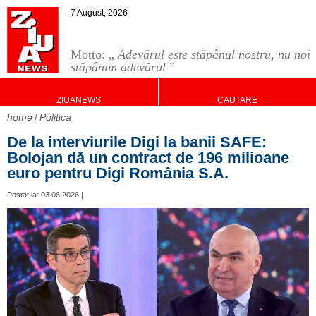
7 August, 2026
Motto: „
Adevărul este stăpânul nostru, nu noi
stăpânim adevărul
”
ZIUANEWS
CAUTARE
home
Politica
De la interviurile Digi la banii SAFE:
Bolojan dă un contract de 196 milioane
euro pentru Digi România S.A.
Postat la: 03.06.2026 |