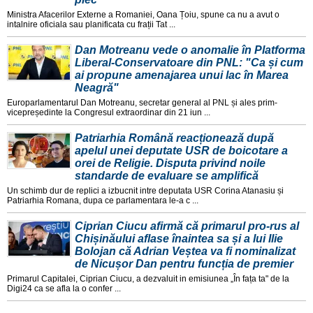
Ministra Afacerilor Externe a Romaniei, Oana Țoiu, spune ca nu a avut o
intalnire oficiala sau planificata cu frații Tat ...
Dan Motreanu vede o anomalie în Platforma
Liberal-Conservatoare din PNL: "Ca și cum
ai propune amenajarea unui lac în Marea
Neagră"
Europarlamentarul Dan Motreanu, secretar general al PNL și ales prim-
vicepreședinte la Congresul extraordinar din 21 iun ...
Patriarhia Română reacționează după
apelul unei deputate USR de boicotare a
orei de Religie. Disputa privind noile
standarde de evaluare se amplifică
Un schimb dur de replici a izbucnit intre deputata USR Corina Atanasiu și
Patriarhia Romana, dupa ce parlamentara le-a c ...
Ciprian Ciucu afirmă că primarul pro-rus al
Chișinăului aflase înaintea sa și a lui Ilie
Bolojan că Adrian Veștea va fi nominalizat
de Nicușor Dan pentru funcția de premier
Primarul Capitalei, Ciprian Ciucu, a dezvaluit in emisiunea „În fața ta" de la
Digi24 ca se afla la o confer ...