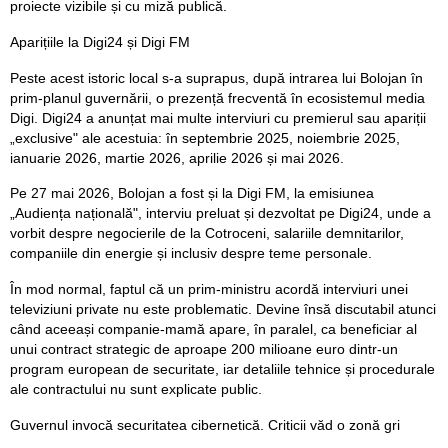
proiecte vizibile și cu miză publică.
Aparițiile la Digi24 și Digi FM
Peste acest istoric local s-a suprapus, după intrarea lui Bolojan în
prim-planul guvernării, o prezență frecventă în ecosistemul media
Digi. Digi24 a anunțat mai multe interviuri cu premierul sau apariții
„exclusive" ale acestuia: în septembrie 2025, noiembrie 2025,
ianuarie 2026, martie 2026, aprilie 2026 și mai 2026.
Pe 27 mai 2026, Bolojan a fost și la Digi FM, la emisiunea
„Audiența națională", interviu preluat și dezvoltat pe Digi24, unde a
vorbit despre negocierile de la Cotroceni, salariile demnitarilor,
companiile din energie și inclusiv despre teme personale.
În mod normal, faptul că un prim-ministru acordă interviuri unei
televiziuni private nu este problematic. Devine însă discutabil atunci
când aceeași companie-mamă apare, în paralel, ca beneficiar al
unui contract strategic de aproape 200 milioane euro dintr-un
program european de securitate, iar detaliile tehnice și procedurale
ale contractului nu sunt explicate public.
Guvernul invocă securitatea cibernetică. Criticii văd o zonă gri