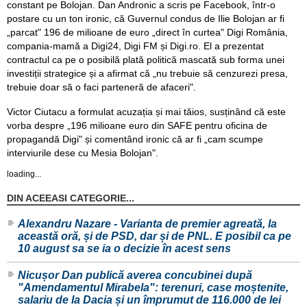
constant pe Bolojan. Dan Andronic a scris pe Facebook, într-o
postare cu un ton ironic, că Guvernul condus de Ilie Bolojan ar fi
„parcat" 196 de milioane de euro „direct în curtea" Digi România,
compania-mamă a Digi24, Digi FM și Digi.ro. El a prezentat
contractul ca pe o posibilă plată politică mascată sub forma unei
investiții strategice și a afirmat că „nu trebuie să cenzurezi presa,
trebuie doar să o faci parteneră de afaceri".
Victor Ciutacu a formulat acuzația și mai tăios, susținând că este
vorba despre „196 milioane euro din SAFE pentru oficina de
propagandă Digi" și comentând ironic că ar fi „cam scumpe
interviurile dese cu Mesia Bolojan".
loading...
DIN ACEEASI CATEGORIE...
Alexandru Nazare - Varianta de premier agreată, la
această oră, și de PSD, dar și de PNL. E posibil ca pe
10 august sa se ia o decizie în acest sens
Nicușor Dan publică averea concubinei după
"Amendamentul Mirabela": terenuri, case moștenite,
salariu de la Dacia și un împrumut de 116.000 de lei