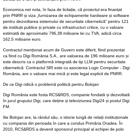
Economica.net nota, în faza de licitație, că proiectul era finanțat
prin PNRR și viza „furnizarea de echipamente hardware și software
pentru dezvoltarea sistemului de securitate cibernetică" pentru 121
de instituții publice și private cu infrastructuri critice, cu o valoare
estimată de aproximativ 796,38 milioane lei cu TVA, adică circa
162,5 milioane euro.
Contractul menționat acum de Guvern este diferit, fiind prezentat
ca fiind cu Digi România S.A., are valoarea de 196 milioane euro și
este descris ca o platformă integrată de tip LLM pentru securitate
cibernetică. Contractul SRI este cu asocierea Logic Computer - Digi
România, are o valoare mai mică și este legat explicit de PNRR.
De ce Digi ridică o problemă politică pentru Bolojan
Digi România este fosta RCS&RDS, companie fondată și dezvoltată
în jurul grupului Digi, care deține și televiziunea Digi24 și postul Digi
FM.
Ilie Bolojan are, la rândul său, o istorie lungă de relații instituționale
cu compania din perioada în care a condus Primăria Oradea. În
2010, RCS&RDS a devenit sponsorul principal al echipei de polo