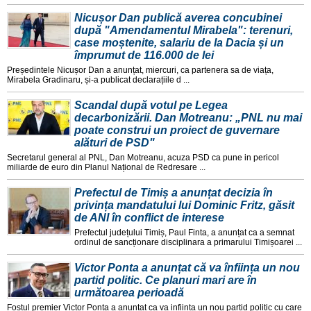
Nicușor Dan publică averea concubinei
după "Amendamentul Mirabela": terenuri,
case moștenite, salariu de la Dacia și un
împrumut de 116.000 de lei
Președintele Nicușor Dan a anunțat, miercuri, ca partenera sa de viața,
Mirabela Gradinaru, și-a publicat declarațiile d ...
Scandal după votul pe Legea
decarbonizării. Dan Motreanu: „PNL nu mai
poate construi un proiect de guvernare
alături de PSD"
Secretarul general al PNL, Dan Motreanu, acuza PSD ca pune in pericol
miliarde de euro din Planul Național de Redresare ...
Prefectul de Timiș a anunțat decizia în
privința mandatului lui Dominic Fritz, găsit
de ANI în conflict de interese
Prefectul județului Timiș, Paul Finta, a anunțat ca a semnat
ordinul de sancționare disciplinara a primarului Timișoarei ...
Victor Ponta a anunțat că va înființa un nou
partid politic. Ce planuri mari are în
următoarea perioadă
Fostul premier Victor Ponta a anunțat ca va inființa un nou partid politic cu care