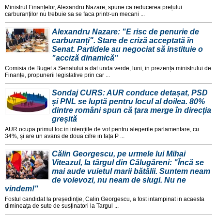
Ministrul Finanțelor, Alexandru Nazare, spune ca reducerea prețului
carburanților nu trebuie sa se faca printr-un mecani ...
Alexandru Nazare: "E risc de penurie de
carburanți". Stare de criză acceptată în
Senat. Partidele au negociat să instituie o
"acciză dinamică"
Comisia de Buget a Senatului a dat unda verde, luni, in prezența ministrului de
Finanțe, propunerii legislative prin car ...
Sondaj CURS: AUR conduce detașat, PSD
și PNL se luptă pentru locul al doilea. 80%
dintre români spun că țara merge în direcția
greșită
AUR ocupa primul loc in intențiile de vot pentru alegerile parlamentare, cu
34%, și are un avans de doua cifre in fața P ...
Călin Georgescu, pe urmele lui Mihai
Viteazul, la târgul din Călugăreni: "Încă se
mai aude vuietul marii bătălii. Suntem neam
de voievozi, nu neam de slugi. Nu ne
vindem!"
Fostul candidat la președinție, Calin Georgescu, a fost intampinat in acaesta
dimineața de sute de susținatori la Targul ...