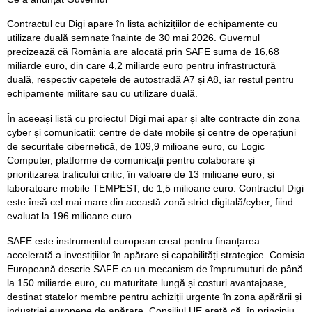
Contractul cu Digi apare în lista achizițiilor de echipamente cu
utilizare duală semnate înainte de 30 mai 2026. Guvernul
precizează că România are alocată prin SAFE suma de 16,68
miliarde euro, din care 4,2 miliarde euro pentru infrastructură
duală, respectiv capetele de autostradă A7 și A8, iar restul pentru
echipamente militare sau cu utilizare duală.
În aceeași listă cu proiectul Digi mai apar și alte contracte din zona
cyber și comunicații: centre de date mobile și centre de operațiuni
de securitate cibernetică, de 109,9 milioane euro, cu Logic
Computer, platforme de comunicații pentru colaborare și
prioritizarea traficului critic, în valoare de 13 milioane euro, și
laboratoare mobile TEMPEST, de 1,5 milioane euro. Contractul Digi
este însă cel mai mare din această zonă strict digitală/cyber, fiind
evaluat la 196 milioane euro.
SAFE este instrumentul european creat pentru finanțarea
accelerată a investițiilor în apărare și capabilități strategice. Comisia
Europeană descrie SAFE ca un mecanism de împrumuturi de până
la 150 miliarde euro, cu maturitate lungă și costuri avantajoase,
destinat statelor membre pentru achiziții urgente în zona apărării și
industriei europene de apărare. Consiliul UE arată că, în principiu,