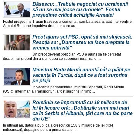
Băsescu: „Trebuie negociat cu ucrainenii
să nu se mai joace cu dronele". Fostul
președinte critică achizițiile Armatei
Fostul președinte Traian Basescu a comentat, sambata seara, atat intervențiile
Armatei Romane impotriva dronelor care au ...
Preot ajuns șef PSD, oprit să mai slujească.
Reacția sa: „Dumnezeu va face dreptate la
vremea potrivită"
Un preot devenit politician PSD a ajuns sa fie cercetat
disciplinar și oprit din a sluji dupa ce superiorii ierarhici di ...
Ministrul Radu Miruță anunță cât a plătit pe
vacanța în Turcia, după ce a fost surprins
pe plajă
În vacanța parlamentara, ministrul Apararii, Radu Miruța
(USR), interimar la Transporturi, a fost surprins in timp ...
România se împrumută cu 18 milioane de
lei în fiecare oră: „Dobânzile sunt mai mari
ca în Serbia și Albania, țări care nu fac parte
din UE"
În ultimul an, datoria publica a crescut cu 158,3 miliarde de lei (434
milioane/zi), depașind pentru prima data pr ...