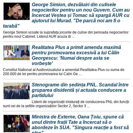
George Simion, dezvăluiri din culisele
negocierilor pentru un nou Guvern. Cum au
încercat Veștea și Tomac să spargă AUR cu
ajutorul lui Murad. "De parcă noi am fi o
tarabă"
George Simion scoate la suprafața jocurile de culise din perioada negocierilor
pentru noul Cabinet. Liderul AUR acuza di ...
Realitatea Plus a primit amenda maximă
pentru promovarea excesivă a lui Călin
Georgescu: 'Numai despre asta se
vorbește'
Consiliul National al Audiovizualului a amendat Realitatea Plus cu suma de
200.000 de lei pentru promovarea lui Calin Ge ...
Stenograme din ședința PNL. Scandal între
gruparea disidentă și actuala conducere a
partidului
Liderii de organizații inlaturați de conducerea PNL din funcții
sunt cei de la șefiile organizațiilor Sector 2, Sector 3 ...
Ministra de Externe, Oana Țoiu, spune că
unul dintre frații Tate a încercat să o
abordeze în SUA. "Singura reacție a fost să
plec"