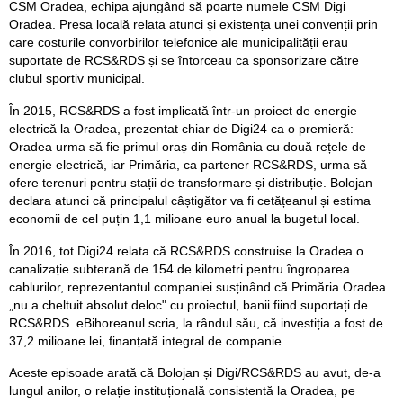
CSM Oradea, echipa ajungând să poarte numele CSM Digi
Oradea. Presa locală relata atunci și existența unei convenții prin
care costurile convorbirilor telefonice ale municipalității erau
suportate de RCS&RDS și se întorceau ca sponsorizare către
clubul sportiv municipal.
În 2015, RCS&RDS a fost implicată într-un proiect de energie
electrică la Oradea, prezentat chiar de Digi24 ca o premieră:
Oradea urma să fie primul oraș din România cu două rețele de
energie electrică, iar Primăria, ca partener RCS&RDS, urma să
ofere terenuri pentru stații de transformare și distribuție. Bolojan
declara atunci că principalul câștigător va fi cetățeanul și estima
economii de cel puțin 1,1 milioane euro anual la bugetul local.
În 2016, tot Digi24 relata că RCS&RDS construise la Oradea o
canalizație subterană de 154 de kilometri pentru îngroparea
cablurilor, reprezentantul companiei susținând că Primăria Oradea
„nu a cheltuit absolut deloc" cu proiectul, banii fiind suportați de
RCS&RDS. eBihoreanul scria, la rândul său, că investiția a fost de
37,2 milioane lei, finanțată integral de companie.
Aceste episoade arată că Bolojan și Digi/RCS&RDS au avut, de-a
lungul anilor, o relație instituțională consistentă la Oradea, pe