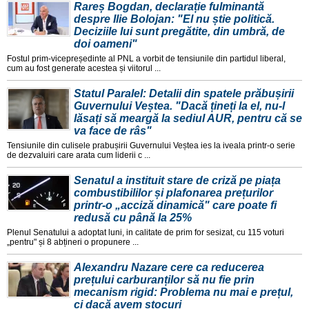
Rareș Bogdan, declarație fulminantă
despre Ilie Bolojan: "El nu știe politică.
Deciziile lui sunt pregătite, din umbră, de
doi oameni"
Fostul prim-vicepreședinte al PNL a vorbit de tensiunile din partidul liberal,
cum au fost generate acestea și viitorul ...
Statul Paralel: Detalii din spatele prăbușirii
Guvernului Veștea. "Dacă țineți la el, nu-l
lăsați să meargă la sediul AUR, pentru că se
va face de râs"
Tensiunile din culisele prabușirii Guvernului Veștea ies la iveala printr-o serie
de dezvaluiri care arata cum liderii c ...
Senatul a instituit stare de criză pe piața
combustibililor și plafonarea prețurilor
printr-o „acciză dinamică" care poate fi
redusă cu până la 25%
Plenul Senatului a adoptat luni, in calitate de prim for sesizat, cu 115 voturi
„pentru" și 8 abțineri o propunere ...
Alexandru Nazare cere ca reducerea
prețului carburanților să nu fie prin
mecanism rigid: Problema nu mai e prețul,
ci dacă avem stocuri