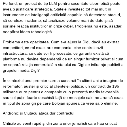
Pe fond, un proiect de tip LLM pentru securitate cibernetică poate
avea o justificare strategică. Statele investesc tot mai mult în
instrumente de inteligență artificială capabile să detecteze atacuri,
să coreleze incidente, să analizeze volume mari de date și să
sprijine reacția instituțiilor în crize cyber. Problema nu este, așadar,
neapărat ideea tehnologică.
Problema este opacitatea. Cum s-a ajuns la Digi, dacă au existat
competitori, ce rol exact are compania, cine controlează
infrastructura, ce date vor fi procesate, ce garanții există că
platforma nu devine dependentă de un singur furnizor privat și cum
se separă relația comercială a statului cu Digi de influența publică a
grupului media Digi?
În contextul unui premier care a construit în ultimii ani o imagine de
reformator, auster și critic al clientelei politice, un contract de 196
milioane euro pentru o companie cu o prezență media favorabilă
sau cel puțin foarte deschisă față de mesajele sale ne aruncă exact
în tipul de zonă gri pe care Bolojan spunea că vrea să o elimine.
Andronic și Ciutacu atacă dur contractul
Criticile au venit rapid și din zona unor jurnaliști care l-au criticat