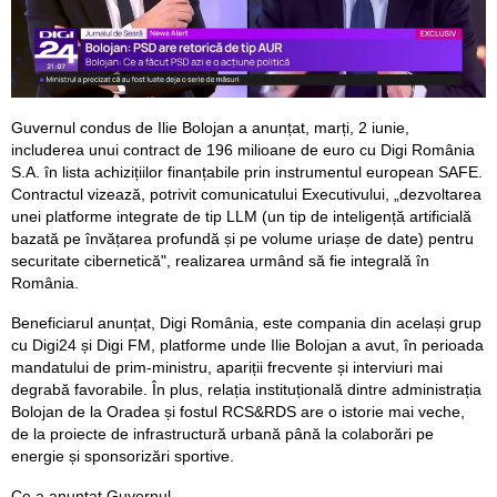
Guvernul condus de Ilie Bolojan a anunțat, marți, 2 iunie,
includerea unui contract de 196 milioane de euro cu Digi România
S.A. în lista achizițiilor finanțabile prin instrumentul european SAFE.
Contractul vizează, potrivit comunicatului Executivului, „dezvoltarea
unei platforme integrate de tip LLM (un tip de inteligență artificială
bazată pe învățarea profundă și pe volume uriașe de date) pentru
securitate cibernetică", realizarea urmând să fie integrală în
România.
Beneficiarul anunțat, Digi România, este compania din același grup
cu Digi24 și Digi FM, platforme unde Ilie Bolojan a avut, în perioada
mandatului de prim-ministru, apariții frecvente și interviuri mai
degrabă favorabile. În plus, relația instituțională dintre administrația
Bolojan de la Oradea și fostul RCS&RDS are o istorie mai veche,
de la proiecte de infrastructură urbană până la colaborări pe
energie și sponsorizări sportive.
Ce a anunțat Guvernul