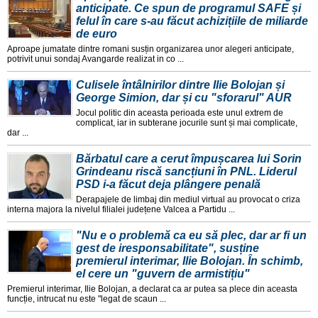
anticipate. Ce spun de programul SAFE și
felul în care s-au făcut achizițiile de miliarde
de euro
Aproape jumatate dintre romani susțin organizarea unor alegeri anticipate,
potrivit unui sondaj Avangarde realizat in co ...
Culisele întâlnirilor dintre Ilie Bolojan și
George Simion, dar și cu "sforarul" AUR
Jocul politic din aceasta perioada este unul extrem de
complicat, iar in subterane jocurile sunt și mai complicate,
dar ...
Bărbatul care a cerut împușcarea lui Sorin
Grindeanu riscă sancțiuni în PNL. Liderul
PSD i-a făcut deja plângere penală
Derapajele de limbaj din mediul virtual au provocat o criza
interna majora la nivelul filialei județene Valcea a Partidu ...
"Nu e o problemă ca eu să plec, dar ar fi un
gest de iresponsabilitate", susține
premierul interimar, Ilie Bolojan. În schimb,
el cere un "guvern de armistițiu"
Premierul interimar, Ilie Bolojan, a declarat ca ar putea sa plece din aceasta
funcție, intrucat nu este "legat de scaun ...