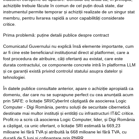
achizițiile trebuie făcute în comun de cel puțin două state, dar
instrumentul permite temporar și achiziții realizate de un singur stat
membru, pentru livrarea rapidă a unor capabilități considerate
critice.
Prima problemă: puține detalii publice despre contract
Comunicatul Guvernului nu explică însă elemente importante, cum
ar fi cine este beneficiarul instituțional direct al platformei, care a
fost procedura de atribuire, câți ofertanți au existat, care este
durata contractului, ce componente concrete intră în platforma LLM
și ce garanții există privind controlul statului asupra datelor și
tehnologiei.
În datele publice consultate anterior, apare o achiziție apropiată ca
domeniu, dar care nu se suprapune perfect cu cea anunțată acum
prin SAFE: o licitație SRI/CyberInt câștigată de asocierea Logic
Computer - Digi România, pentru soluții de securitate cibernetică
destinate mai multor instituții și entități cu infrastructuri IT&C critice.
Profit.ro a scris că asocierea Logic Computer, lider, și Digi România
a câștigat, ca unic ofertant, o licitație SRI estimată la 669,23
milioane lei fără TVA și atribuită la 668 milioane lei fără TVA, cu
durată de 5 luni și cofinanțare prin PNRR.