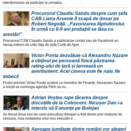
intenționeaza sa participe la urmatoa ...
Procurorul Claudiu Sandu despre cum șefa
CAB Liana Arsenie îl scapă de dosar pe
Robert Negoiță: „Favorizarea făptuitorului.
În urmă cu 8-9 ani probabil se lăsa cu
arestări"
Procurorul CSM Claudiu Sandu a publicat pe contul sau de Facebook un
mesaj extrem de critic fața de șefa Curții de Apel ...
Victor Ponta dezvăluie că Alexandru Nazare
a obținut pe persoană fizică păstrarea
rating-ului de țară și lansează un
avertisment: Acel cineva este fie naiv, fie
imbecil
Fostul premier Victor Ponta susține ca ministrul de Finanțe, Alexandru Nazare,
a reușit sa convinga agenția Fitch sa nu ...
Adrian Veștea rupe tăcerea despre
discuțiile de la Cotroceni: Nicușor Dan i-a
interzis să îl anunțe pe Bolojan
Au trecut doua luni de cand executivul Bolojan a fost demis prin moțiune de
cenzura, insa instalarea unui nou executiv e ...
Aproape jumătate dintre români vor alegeri