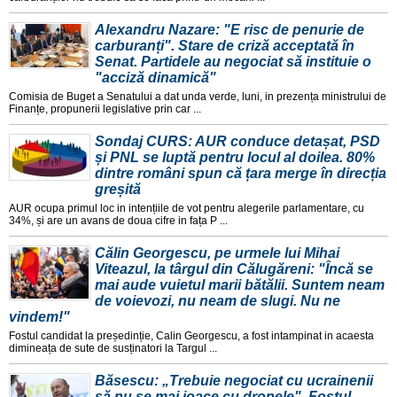
Alexandru Nazare: "E risc de penurie de
carburanți". Stare de criză acceptată în
Senat. Partidele au negociat să instituie o
"acciză dinamică"
Comisia de Buget a Senatului a dat unda verde, luni, in prezența ministrului de
Finanțe, propunerii legislative prin car ...
Sondaj CURS: AUR conduce detașat, PSD
și PNL se luptă pentru locul al doilea. 80%
dintre români spun că țara merge în direcția
greșită
AUR ocupa primul loc in intențiile de vot pentru alegerile parlamentare, cu
34%, și are un avans de doua cifre in fața P ...
Călin Georgescu, pe urmele lui Mihai
Viteazul, la târgul din Călugăreni: "Încă se
mai aude vuietul marii bătălii. Suntem neam
de voievozi, nu neam de slugi. Nu ne
vindem!"
Fostul candidat la președinție, Calin Georgescu, a fost intampinat in acaesta
dimineața de sute de susținatori la Targul ...
Băsescu: „Trebuie negociat cu ucrainenii
să nu se mai joace cu dronele". Fostul