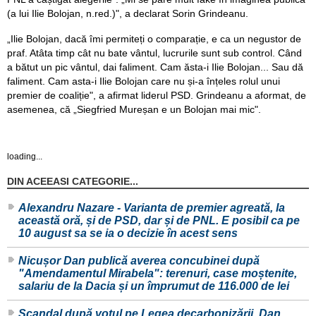
(a lui Ilie Bolojan, n.red.)", a declarat Sorin Grindeanu.
„Ilie Bolojan, dacă îmi permiteți o comparație, e ca un negustor de
praf. Atâta timp cât nu bate vântul, lucrurile sunt sub control. Când
a bătut un pic vântul, dai faliment. Cam ăsta-i Ilie Bolojan... Sau dă
faliment. Cam asta-i Ilie Bolojan care nu și-a înțeles rolul unui
premier de coaliție", a afirmat liderul PSD. Grindeanu a aformat, de
asemenea, că „Siegfried Mureșan e un Bolojan mai mic".
loading...
DIN ACEEASI CATEGORIE...
Alexandru Nazare - Varianta de premier agreată, la
această oră, și de PSD, dar și de PNL. E posibil ca pe
10 august sa se ia o decizie în acest sens
Nicușor Dan publică averea concubinei după
"Amendamentul Mirabela": terenuri, case moștenite,
salariu de la Dacia și un împrumut de 116.000 de lei
Scandal după votul pe Legea decarbonizării. Dan