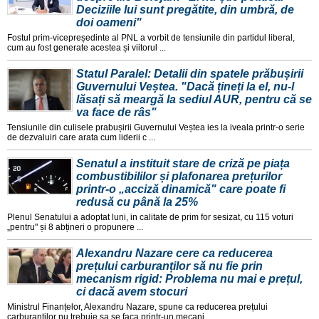
Deciziile lui sunt pregătite, din umbră, de
doi oameni"
Fostul prim-vicepreședinte al PNL a vorbit de tensiunile din partidul liberal,
cum au fost generate acestea și viitorul ...
Statul Paralel: Detalii din spatele prăbușirii
Guvernului Veștea. "Dacă țineți la el, nu-l
lăsați să meargă la sediul AUR, pentru că se
va face de râs"
Tensiunile din culisele prabușirii Guvernului Veștea ies la iveala printr-o serie
de dezvaluiri care arata cum liderii c ...
Senatul a instituit stare de criză pe piața
combustibililor și plafonarea prețurilor
printr-o „acciză dinamică" care poate fi
redusă cu până la 25%
Plenul Senatului a adoptat luni, in calitate de prim for sesizat, cu 115 voturi
„pentru" și 8 abțineri o propunere ...
Alexandru Nazare cere ca reducerea
prețului carburanților să nu fie prin
mecanism rigid: Problema nu mai e prețul,
ci dacă avem stocuri
Ministrul Finanțelor, Alexandru Nazare, spune ca reducerea prețului
carburanților nu trebuie sa se faca printr-un mecani ...