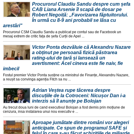
Procurorul Claudiu Sandu despre cum șefa
CAB Liana Arsenie îl scapă de dosar pe
Robert Negoiță: „Favorizarea făptuitorului.
În urmă cu 8-9 ani probabil se lăsa cu
arestări"
Procurorul CSM Claudiu Sandu a publicat pe contul sau de Facebook un
mesaj extrem de critic fața de șefa Curții de Apel ...
Victor Ponta dezvăluie că Alexandru Nazare
a obținut pe persoană fizică păstrarea
rating-ului de țară și lansează un
avertisment: Acel cineva este fie naiv, fie
imbecil
Fostul premier Victor Ponta susține ca ministrul de Finanțe, Alexandru Nazare,
a reușit sa convinga agenția Fitch sa nu ...
Adrian Veștea rupe tăcerea despre
discuțiile de la Cotroceni: Nicușor Dan i-a
interzis să îl anunțe pe Bolojan
Au trecut doua luni de cand executivul Bolojan a fost demis prin moțiune de
cenzura, insa instalarea unui nou executiv e ...
Aproape jumătate dintre români vor alegeri
anticipate. Ce spun de programul SAFE și
felul în care s-au făcut achizițiile de miliarde