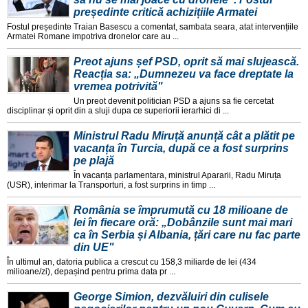
președinte critică achizițiile Armatei
Fostul președinte Traian Basescu a comentat, sambata seara, atat intervențiile
Armatei Romane impotriva dronelor care au ...
Preot ajuns șef PSD, oprit să mai slujească.
Reacția sa: „Dumnezeu va face dreptate la
vremea potrivită"
Un preot devenit politician PSD a ajuns sa fie cercetat
disciplinar și oprit din a sluji dupa ce superiorii ierarhici di ...
Ministrul Radu Miruță anunță cât a plătit pe
vacanța în Turcia, după ce a fost surprins
pe plajă
În vacanța parlamentara, ministrul Apararii, Radu Miruța
(USR), interimar la Transporturi, a fost surprins in timp ...
România se împrumută cu 18 milioane de
lei în fiecare oră: „Dobânzile sunt mai mari
ca în Serbia și Albania, țări care nu fac parte
din UE"
În ultimul an, datoria publica a crescut cu 158,3 miliarde de lei (434
milioane/zi), depașind pentru prima data pr ...
George Simion, dezvăluiri din culisele