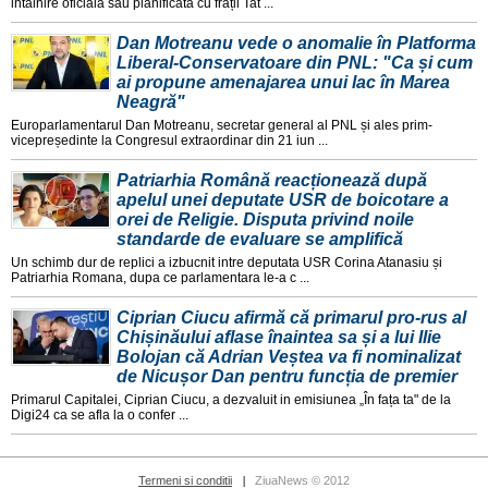
intalnire oficiala sau planificata cu frații Tat ...
Dan Motreanu vede o anomalie în Platforma
Liberal-Conservatoare din PNL: "Ca și cum
ai propune amenajarea unui lac în Marea
Neagră"
Europarlamentarul Dan Motreanu, secretar general al PNL și ales prim-
vicepreședinte la Congresul extraordinar din 21 iun ...
Patriarhia Română reacționează după
apelul unei deputate USR de boicotare a
orei de Religie. Disputa privind noile
standarde de evaluare se amplifică
Un schimb dur de replici a izbucnit intre deputata USR Corina Atanasiu și
Patriarhia Romana, dupa ce parlamentara le-a c ...
Ciprian Ciucu afirmă că primarul pro-rus al
Chișinăului aflase înaintea sa și a lui Ilie
Bolojan că Adrian Veștea va fi nominalizat
de Nicușor Dan pentru funcția de premier
Primarul Capitalei, Ciprian Ciucu, a dezvaluit in emisiunea „În fața ta" de la
Digi24 ca se afla la o confer ...
Termeni si conditii
ZiuaNews © 2012