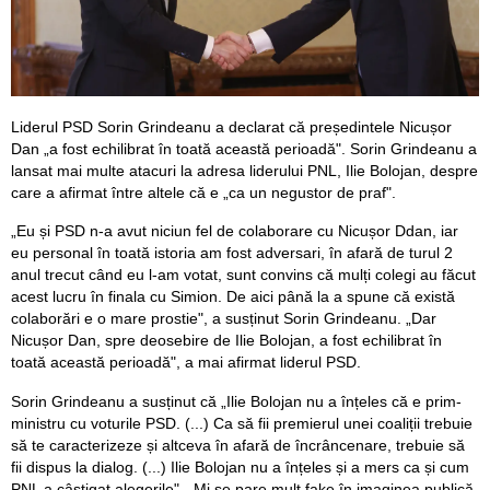
Liderul PSD Sorin Grindeanu a declarat că președintele Nicușor
Dan „a fost echilibrat în toată această perioadă". Sorin Grindeanu a
lansat mai multe atacuri la adresa liderului PNL, Ilie Bolojan, despre
care a afirmat între altele că e „ca un negustor de praf".
„Eu și PSD n-a avut niciun fel de colaborare cu Nicușor Ddan, iar
eu personal în toată istoria am fost adversari, în afară de turul 2
anul trecut când eu l-am votat, sunt convins că mulți colegi au făcut
acest lucru în finala cu Simion. De aici până la a spune că există
colaborări e o mare prostie", a susținut Sorin Grindeanu. „Dar
Nicușor Dan, spre deosebire de Ilie Bolojan, a fost echilibrat în
toată această perioadă", a mai afirmat liderul PSD.
Sorin Grindeanu a susținut că „Ilie Bolojan nu a înțeles că e prim-
ministru cu voturile PSD. (...) Ca să fii premierul unei coaliții trebuie
să te caracterizeze și altceva în afară de încrâncenare, trebuie să
fii dispus la dialog. (...) Ilie Bolojan nu a înțeles și a mers ca și cum
PNL a câștigat alegerile". „Mi se pare mult fake în imaginea publică