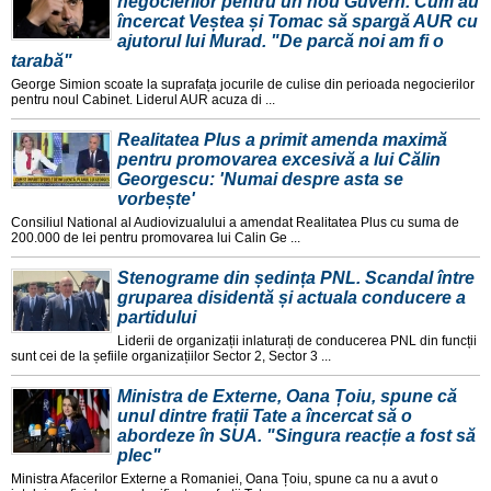
negocierilor pentru un nou Guvern. Cum au
încercat Veștea și Tomac să spargă AUR cu
ajutorul lui Murad. "De parcă noi am fi o
tarabă"
George Simion scoate la suprafața jocurile de culise din perioada negocierilor
pentru noul Cabinet. Liderul AUR acuza di ...
Realitatea Plus a primit amenda maximă
pentru promovarea excesivă a lui Călin
Georgescu: 'Numai despre asta se
vorbește'
Consiliul National al Audiovizualului a amendat Realitatea Plus cu suma de
200.000 de lei pentru promovarea lui Calin Ge ...
Stenograme din ședința PNL. Scandal între
gruparea disidentă și actuala conducere a
partidului
Liderii de organizații inlaturați de conducerea PNL din funcții
sunt cei de la șefiile organizațiilor Sector 2, Sector 3 ...
Ministra de Externe, Oana Țoiu, spune că
unul dintre frații Tate a încercat să o
abordeze în SUA. "Singura reacție a fost să
plec"
Ministra Afacerilor Externe a Romaniei, Oana Țoiu, spune ca nu a avut o