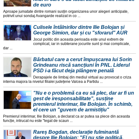
de euro
Aproape jumatate dintre romani susțin organizarea unor alegeri anticipate,
potrivit unui sondaj Avangarde realizat in co ...
Culisele întâlnirilor dintre Ilie Bolojan și
George Simion, dar și cu "sforarul" AUR
Jocul politic din aceasta perioada este unul extrem de
complicat, iar in subterane jocurile sunt și mai complicate,
dar ...
Bărbatul care a cerut împușcarea lui Sorin
Grindeanu riscă sancțiuni în PNL. Liderul
PSD i-a făcut deja plângere penală
Derapajele de limbaj din mediul virtual au provocat o criza
interna majora la nivelul filialei județene Valcea a Partidu ...
"Nu e o problemă ca eu să plec, dar ar fi un
gest de iresponsabilitate", susține
premierul interimar, Ilie Bolojan. În schimb,
el cere un "guvern de armistițiu"
Premierul interimar, Ilie Bolojan, a declarat ca ar putea sa plece din aceasta
funcție, intrucat nu este "legat de scaun ...
Rareș Bogdan, declarație fulminantă
despre Ilie Bolojan: "El nu știe politică.