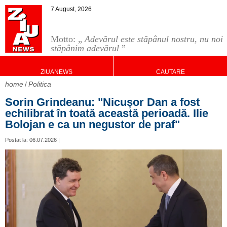
7 August, 2026
Motto: „
Adevărul este stăpânul nostru, nu noi
stăpânim adevărul
”
ZIUANEWS
CAUTARE
home
Politica
Sorin Grindeanu: "Nicușor Dan a fost
echilibrat în toată această perioadă. Ilie
Bolojan e ca un negustor de praf"
Postat la: 06.07.2026 |