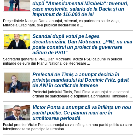
după "Amendamentul Mirabela": terenuri,
case moștenite, salariu de la Dacia și un
împrumut de 116.000 de lei
Președintele Nicușor Dan a anunțat, miercuri, ca partenera sa de viața,
Mirabela Gradinaru, și-a publicat declarațiile d ...
Scandal după votul pe Legea
decarbonizării. Dan Motreanu: „PNL nu mai
poate construi un proiect de guvernare
alături de PSD"
Secretarul general al PNL, Dan Motreanu, acuza PSD ca pune in pericol
miliarde de euro din Planul Național de Redresare ...
Prefectul de Timiș a anunțat decizia în
privința mandatului lui Dominic Fritz, găsit
de ANI în conflict de interese
Prefectul județului Timiș, Paul Finta, a anunțat ca a semnat
ordinul de sancționare disciplinara a primarului Timișoarei ...
Victor Ponta a anunțat că va înființa un nou
partid politic. Ce planuri mari are în
următoarea perioadă
Fostul premier Victor Ponta a anunțat ca va inființa un nou partid politic cu care
intenționeaza sa participe la urmatoa ...