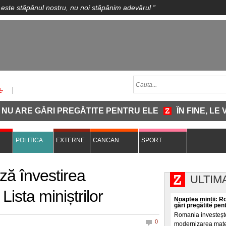
 este stăpânul nostru, nu noi stăpânim adevărul
”
RE GĂRI PREGĂTITE PENTRU ELE
ÎN FINE, LE VINE
POLITICA
EXTERNE
CANCAN
SPORT
ză învestirea
ULTIM
ista miniștrilor
Noaptea minții: R
gări pregătite pen
Romania investește
0
modernizarea materi