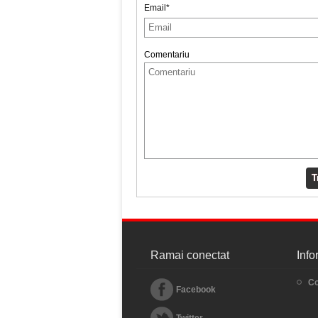
Email*
Comentariu
T
Ramai conectat
Info
Co
Facebook