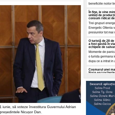
beneficiile noilor t
În fine, le vine m
unități de producț
consum ridicat de
Trei grupuri energ
Energetic Oltenia vo
presiunilor tot mai
O turistă de 28 de 
a fost găsită în v
echipele de salva
Momente de panica 
o turista germana i
dupa ce a intrat in
Coșmarul unei mame
Noua escrocherie 
O femeie din Buffal
coșmar crezand ca f
moarte. Totul a porn
Cât a costat-o pe 
„Dacă vă așteptaț
va fi"
O tanara romanca d
 iunie, să voteze învestitura Guvernului Adrian
ce a dezvaluit o fa
 președintele Nicușor Dan.