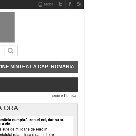
Mobil
 MINTEA LA CAP: ROMÂNIA REPORNEȘTE TREI UNITĂȚI
home
»
Politica
A ORA
omânia cumpără trenuri noi, dar nu are
tru ele
 sute de milioane de euro in
alului rulant, insa o parte dintre