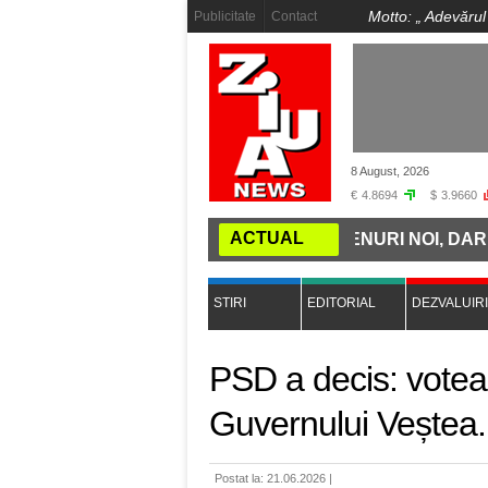
Motto: „
Adevărul
Publicitate
Contact
8 August, 2026
€
4.8694
$
3.9660
ACTUAL
A MINȚII: ROMÂNIA CUMPĂRĂ TRENURI NOI, DAR NU A
STIRI
EDITORIAL
DEZVALUIRI
PSD a decis: votea
Guvernului Veștea. L
Postat la: 21.06.2026 |