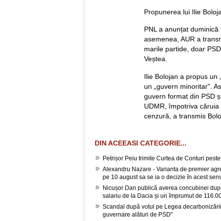
Propunerea lui Ilie Bolo
PNL a anunțat duminică 
asemenea, AUR a transmis
marile partide, doar PSD
Veștea.
Ilie Bolojan a propus un 
un „guvern minoritar". A
guvern format din PSD și
UDMR, împotriva căruia 
cenzură, a transmis Bolo
DIN ACEEASI CATEGORIE...
Petrișor Peiu trimite Curtea de Conturi pes
Alexandru Nazare - Varianta de premier agrea
pe 10 august sa se ia o decizie în acest sen
Nicușor Dan publică averea concubinei după
salariu de la Dacia și un împrumut de 116.00
Scandal după votul pe Legea decarbonizării
guvernare alături de PSD"