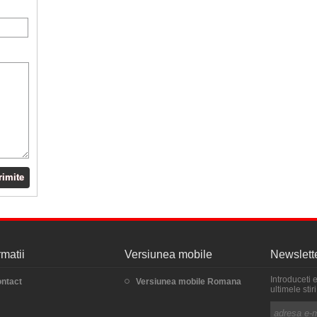
rimite
rmatii
Versiunea mobile
Newslett
Introduceti 
ntact
Versiunea mobile Romana
ultimele sti