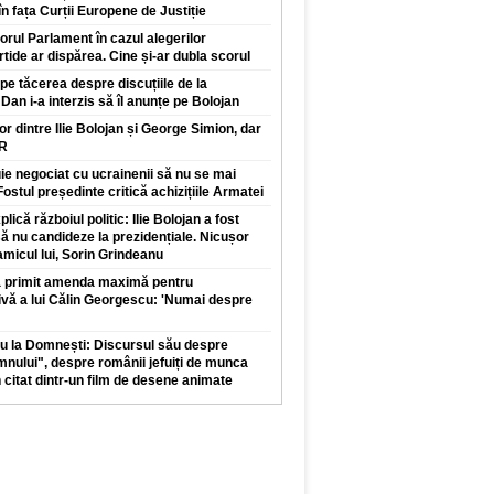
n fața Curții Europene de Justiție
orul Parlament în cazul alegerilor
rtide ar dispărea. Cine și-ar dubla scorul
pe tăcerea despre discuțiile de la
Dan i-a interzis să îl anunțe pe Bolojan
lor dintre Ilie Bolojan și George Simion, dar
UR
e negociat cu ucrainenii să nu se mai
ostul președinte critică achizițiile Armatei
lică războiul politic: Ilie Bolojan a fost
să nu candideze la prezidențiale. Nicușor
micul lui, Sorin Grindeanu
 a primit amenda maximă pentru
ă a lui Călin Georgescu: 'Numai despre
u la Domnești: Discursul său despre
nului", despre românii jefuiți de munca
n citat dintr-un film de desene animate