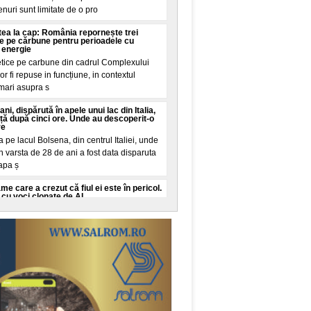
renuri sunt limitate de o pro
intea la cap: România repornește trei
ie pe cărbune pentru perioadele cu
 energie
etice pe carbune din cadrul Complexului
r fi repuse in funcțiune, in contextul
 mari asupra s
ani, dispărută în apele unui lac din Italia,
iață după cinci ore. Unde au descoperit-o
re
pe lacul Bolsena, din centrul Italiei, unde
n varsta de 28 de ani a fost data disparuta
 apa ș
 care a crezut că fiul ei este în pericol.
cu voci clonate de AI
o, New York, a trait cateva minute de
iul ei in varsta de 16 ani este in pericol de
it de la
o româncă o vizită la urgențe în SUA:
i la vreo sumă de aia nebună, exact așa
in SUA a starnit dezbateri pe TikTok dupa
ctura neașteptata pe care va trebui sa o