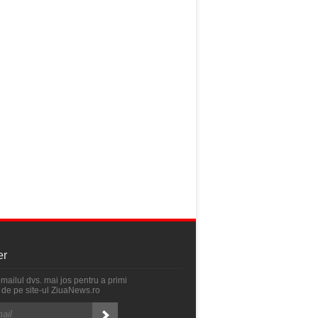
er
emailul dvs. mai jos pentru a primi
ri de pe site-ul ZiuaNews.ro