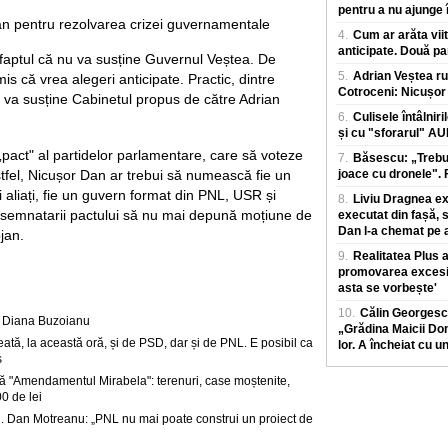
pentru a nu ajunge î
jan pentru rezolvarea crizei guvernamentale
4.
Cum ar arăta viit
anticipate. Două pa
faptul că nu va susține Guvernul Veștea. De
5.
Adrian Veștea ru
 că vrea alegeri anticipate. Practic, dintre
Cotroceni: Nicușor 
 va susține Cabinetul propus de către Adrian
6.
Culisele întâlniri
și cu "sforarul" A
„pact" al partidelor parlamentare, care să voteze
7.
Băsescu: „Trebui
stfel, Nicușor Dan ar trebui să numească fie un
joace cu dronele". F
 aliați, fie un guvern format din PNL, USR și
8.
Liviu Dragnea exp
semnatarii pactului să nu mai depună moțiune de
executat din fașă, 
Dan l-a chemat pe a
jan.
9.
Realitatea Plus
promovarea excesiv
asta se vorbește'
10.
Călin Georgesc
te Diana Buzoianu
„Grădina Maicii Dom
tă, la această oră, și de PSD, dar și de PNL. E posibil ca
lor. A încheiat cu u
s
 "Amendamentul Mirabela": terenuri, case moștenite,
0 de lei
. Dan Motreanu: „PNL nu mai poate construi un proiect de