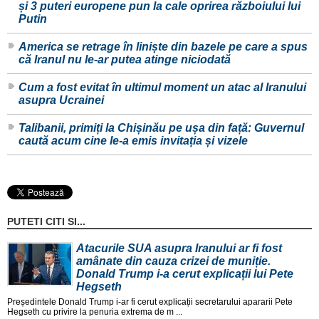
și 3 puteri europene pun la cale oprirea războiului lui
Putin
America se retrage în liniște din bazele pe care a spus
că Iranul nu le-ar putea atinge niciodată
Cum a fost evitat în ultimul moment un atac al Iranului
asupra Ucrainei
Talibanii, primiți la Chișinău pe ușa din față: Guvernul
caută acum cine le-a emis invitația și vizele
PUTETI CITI SI...
Atacurile SUA asupra Iranului ar fi fost
amânate din cauza crizei de muniție.
Donald Trump i-a cerut explicații lui Pete
Hegseth
Președintele Donald Trump i-ar fi cerut explicații secretarului apararii Pete
Hegseth cu privire la penuria extrema de m ...