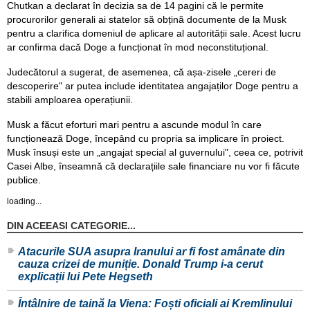
Chutkan a declarat în decizia sa de 14 pagini că le permite
procurorilor generali ai statelor să obțină documente de la Musk
pentru a clarifica domeniul de aplicare al autorității sale. Acest lucru
ar confirma dacă Doge a funcționat în mod neconstituțional.
Judecătorul a sugerat, de asemenea, că așa-zisele „cereri de
descoperire" ar putea include identitatea angajaților Doge pentru a
stabili amploarea operațiunii.
Musk a făcut eforturi mari pentru a ascunde modul în care
funcționează Doge, începând cu propria sa implicare în proiect.
Musk însuși este un „angajat special al guvernului", ceea ce, potrivit
Casei Albe, înseamnă că declarațiile sale financiare nu vor fi făcute
publice.
loading...
DIN ACEEASI CATEGORIE...
Atacurile SUA asupra Iranului ar fi fost amânate din
cauza crizei de muniție. Donald Trump i-a cerut
explicații lui Pete Hegseth
Întâlnire de taină la Viena: Foști oficiali ai Kremlinului