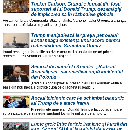
Tucker Carlson. Grupul e format din foști
suporteri ai lui Donald Trump, dezamăgiți
de implicarea sa în războaiele globale
Fosta membra a Congresului Statelor Unite, Marjorie Taylor Greene, a anunțat
lansarea neoficiala a mișcarii care iși pro ...
Trump manipulează iar prețul petrolului:
Iranul neagă existența unui acord pentru
redeschiderea Strâmtorii Ormuz
Iranul respinge informațiile potrivit carora ar fi ajuns la un acord privind
redeschiderea Stramtorii Ormuz și susține c ...
Semnal de alarmă la Kremlin: „Radioul
Apocalipsei" s-a reactivat după incidentul
din Polonia
„Radioul Apocalipsei" al președintelui rus Vladimir Putin a
emis din nou mesaje criptice dupa ce o racheta ruseasc ...
Apelul telefonic care i-a schimbat planurile
lui Trump de a ataca Iranul
Președintele american Donald Trump a facut o schimbare
surprinzatoare de strategie, anuland loviturile militare de amplo ...
Lupte grele între forțele iraniene și kurzii din
Iran. Scopul SUA și Israelului de a crea un