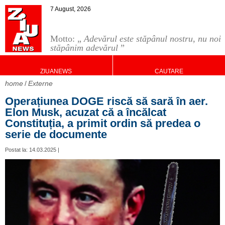
7 August, 2026
Motto: „
Adevărul este stăpânul nostru, nu noi
stăpânim adevărul
”
ZIUANEWS
CAUTARE
home
Externe
Operațiunea DOGE riscă să sară în aer.
Elon Musk, acuzat că a încălcat
Constituția, a primit ordin să predea o
serie de documente
Postat la: 14.03.2025 |