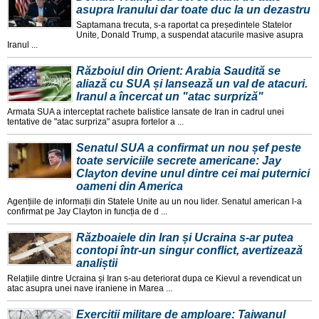
asupra Iranului dar toate duc la un dezastru
Saptamana trecuta, s-a raportat ca președintele Statelor
Unite, Donald Trump, a suspendat atacurile masive asupra
Iranul ...
Războiul din Orient: Arabia Saudită se
aliază cu SUA și lansează un val de atacuri.
Iranul a încercat un "atac surpriză"
Armata SUA a interceptat rachete balistice lansate de Iran in cadrul unei
tentative de "atac surpriza" asupra fortelor a ...
Senatul SUA a confirmat un nou șef peste
toate serviciile secrete americane: Jay
Clayton devine unul dintre cei mai puternici
oameni din America
Agențiile de informații din Statele Unite au un nou lider. Senatul american l-a
confirmat pe Jay Clayton in funcția de d ...
Războaiele din Iran și Ucraina s-ar putea
contopi într-un singur conflict, avertizează
analiștii
Relațiile dintre Ucraina și Iran s-au deteriorat dupa ce Kievul a revendicat un
atac asupra unei nave iraniene in Marea ...
Exerciții militare de amploare: Taiwanul