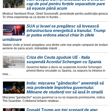
cap de pod pentru forțele separatiste pare
să eșueze până acum
Medicul Semilunii Roșii, Omid Souresrafil, povestește pentru publicația greaca
To Vima experiența sa ca doctor in Kurdis ...
SUA și Israel se pregătesc să lovească
infrastructura energetică a Iranului. Trump
ar putea ordona atacul chiar în zilele
următoare
Statele Unite și Israel pregatesc una dintre cele mai ample campanii de lovituri
aeriene de pana acum, indreptate impotr ...
Criza din Ceuta zguduie UE - Italia
suspendă Acordul Schengen cu Spania
Guvernul italian a decis sa suspende Acordul Schengen
privind libera circulatie cu Spania, ca raspuns la intrarea in
mas ...
India: mișcarea "gândacilor" amenință să
reia protestele împotriva guvernului.
Milioane de studenți vor să iasă în stradă
Mișcarea "gandacilor" acuza guvernul ca nu iși respecta promisiunile, indica
The Guardian. Cotidianul britanic relateaz ...
Donald Trump are trei scenarii de atac