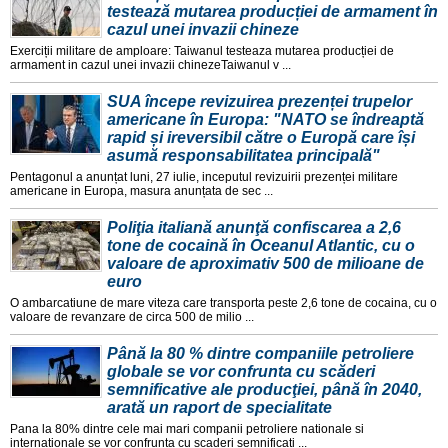
testează mutarea producției de armament în
cazul unei invazii chineze
Exerciții militare de amploare: Taiwanul testeaza mutarea producției de
armament in cazul unei invazii chinezeTaiwanul v ...
SUA începe revizuirea prezenței trupelor
americane în Europa: "NATO se îndreaptă
rapid și ireversibil către o Europă care își
asumă responsabilitatea principală"
Pentagonul a anunțat luni, 27 iulie, inceputul revizuirii prezenței militare
americane in Europa, masura anunțata de sec ...
Poliţia italiană anunţă confiscarea a 2,6
tone de cocaină în Oceanul Atlantic, cu o
valoare de aproximativ 500 de milioane de
euro
O ambarcatiune de mare viteza care transporta peste 2,6 tone de cocaina, cu o
valoare de revanzare de circa 500 de milio ...
Până la 80 % dintre companiile petroliere
globale se vor confrunta cu scăderi
semnificative ale producţiei, până în 2040,
arată un raport de specialitate
Pana la 80% dintre cele mai mari companii petroliere nationale si
internationale se vor confrunta cu scaderi semnificati ...