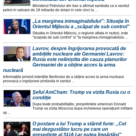
Ministerul Petrolului din Iran a afirmat sambata ca a vandut
petrol in valoare de 18 miliarde de dolari in cele cinci lu ...
„La marginea inimaginabilului": Situaţia în
Orientul Mijlociu a „scăpat de sub control"
Situatia in Orientul Mijlociu, o regiune aflata in razboi, este
"scapata de sub control" si "la marginea inimaginabilulu ...
Lavrov, despre îngrijorarea provocată de
ambițiile nucleare ale Germaniei Lavrov:
Rusia este neliniștita din cauza planurilor
Germaniei de a obține acces la arma
nucleară
Informațiile privind intențiile Berlinului de a obține acces la arma nucleara
provoaca o ingrijorare profunda in randul ...
Șeful AmCham: Trump va vizita Rusia cu o
condiție
Dupa toate probabilitațile, președintele american Donald
Trump va vizita Moscova dupa incheierea operațiunii militare
sp ...
O postare a lui Trump a stârnit furie: „Cel
mai dezgustător lucru pe care un
președinte al SUA l-ar putea împărtăși"