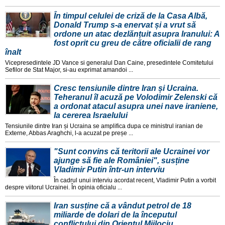
În timpul celulei de criză de la Casa Albă,
Donald Trump s-a enervat și a vrut să
ordone un atac dezlănțuit asupra Iranului: A
fost oprit cu greu de către oficialii de rang
înalt
Vicepresedintele JD Vance si generalul Dan Caine, presedintele Comitetului
Sefilor de Stat Major, si-au exprimat amandoi ...
Cresc tensiunile dintre Iran și Ucraina.
Teheranul îl acuză pe Volodimir Zelenski că
a ordonat atacul asupra unei nave iraniene,
la cererea Israelului
Tensiunile dintre Iran și Ucraina se amplifica dupa ce ministrul iranian de
Externe, Abbas Araghchi, l-a acuzat pe preșe ...
"Sunt convins că teritorii ale Ucrainei vor
ajunge să fie ale României", susține
Vladimir Putin într-un interviu
În cadrul unui interviu acordat recent, Vladimir Putin a vorbit
despre viitorul Ucrainei. În opinia oficialu ...
Iran susține că a vândut petrol de 18
miliarde de dolari de la începutul
conflictului din Orientul Mijlociu