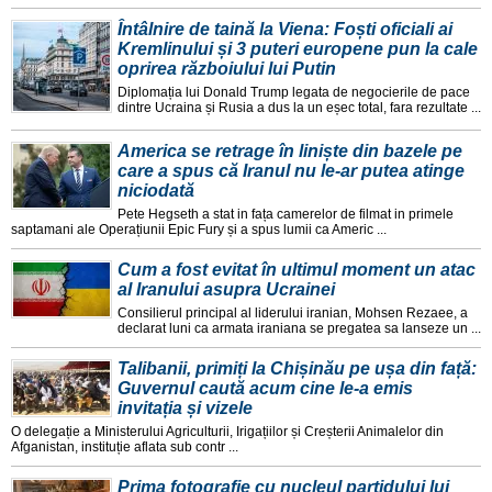
Întâlnire de taină la Viena: Foști oficiali ai
Kremlinului și 3 puteri europene pun la cale
oprirea războiului lui Putin
Diplomația lui Donald Trump legata de negocierile de pace
dintre Ucraina și Rusia a dus la un eșec total, fara rezultate ...
America se retrage în liniște din bazele pe
care a spus că Iranul nu le-ar putea atinge
niciodată
Pete Hegseth a stat in fața camerelor de filmat in primele
saptamani ale Operațiunii Epic Fury și a spus lumii ca Americ ...
Cum a fost evitat în ultimul moment un atac
al Iranului asupra Ucrainei
Consilierul principal al liderului iranian, Mohsen Rezaee, a
declarat luni ca armata iraniana se pregatea sa lanseze un ...
Talibanii, primiți la Chișinău pe ușa din față:
Guvernul caută acum cine le-a emis
invitația și vizele
O delegație a Ministerului Agriculturii, Irigațiilor și Creșterii Animalelor din
Afganistan, instituție aflata sub contr ...
Prima fotografie cu nucleul partidului lui