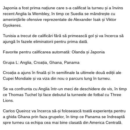
Japonia a fost prima națiune care s-a calificat la turneu și a învins
recent Anglia la Wembley, în timp ce Suedia se mândrește cu
amenințările ofensive reprezentate de Alexander Isak și Viktor
Gyokeres.
Tunisia a trecut de calificări fără să primească gol și va încerca să
ajungă în fazele eliminatorii pentru prima dată.
Favorite pentru calificarea automată: Olanda și Japonia
Grupa L: Anglia, Croația, Ghana, Panama
Croația a ajuns în finală și în semifinale la ultimele două ediții ale
Cupei Mondiale și va viza din nou o parcurs lung în turneu.
Se va confrunta cu Anglia într-un meci de deschidere de vis, în timp
ce Thomas Tuchel își face debutul la turneele de fotbal cu Three
Lions.
Carlos Queiroz va încerca să-și folosească toată experiența pentru
a ghida Ghana prin faza grupelor, în timp ce Panama se îndreaptă
spre turneu ca echipa cea mai bine clasată din America Centrală.