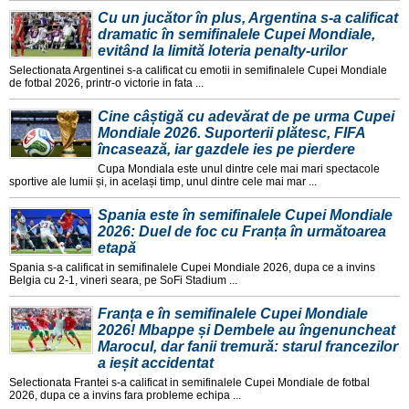
Cu un jucător în plus, Argentina s-a calificat
dramatic în semifinalele Cupei Mondiale,
evitând la limită loteria penalty-urilor
Selectionata Argentinei s-a calificat cu emotii in semifinalele Cupei Mondiale
de fotbal 2026, printr-o victorie in fata ...
Cine câștigă cu adevărat de pe urma Cupei
Mondiale 2026. Suporterii plătesc, FIFA
încasează, iar gazdele ies pe pierdere
Cupa Mondiala este unul dintre cele mai mari spectacole
sportive ale lumii și, in același timp, unul dintre cele mai mar ...
Spania este în semifinalele Cupei Mondiale
2026: Duel de foc cu Franța în următoarea
etapă
Spania s-a calificat in semifinalele Cupei Mondiale 2026, dupa ce a invins
Belgia cu 2-1, vineri seara, pe SoFi Stadium ...
Franța e în semifinalele Cupei Mondiale
2026! Mbappe și Dembele au îngenuncheat
Marocul, dar fanii tremură: starul francezilor
a ieșit accidentat
Selectionata Frantei s-a calificat in semifinalele Cupei Mondiale de fotbal
2026, dupa ce a invins fara probleme echipa ...