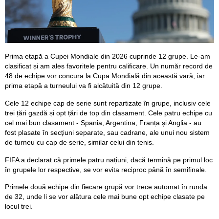
Prima etapă a Cupei Mondiale din 2026 cuprinde 12 grupe. Le-am
clasificat și am ales favoritele pentru calificare. Un număr record de
48 de echipe vor concura la Cupa Mondială din această vară, iar
prima etapă a turneului va fi alcătuită din 12 grupe.
Cele 12 echipe cap de serie sunt repartizate în grupe, inclusiv cele
trei țări gazdă și opt țări de top din clasament. Cele patru echipe cu
cel mai bun clasament - Spania, Argentina, Franța și Anglia - au
fost plasate în secțiuni separate, sau cadrane, ale unui nou sistem
de turneu cu cap de serie, similar celui din tenis.
FIFA a declarat că primele patru națiuni, dacă termină pe primul loc
în grupele lor respective, se vor evita reciproc până în semifinale.
Primele două echipe din fiecare grupă vor trece automat în runda
de 32, unde li se vor alătura cele mai bune opt echipe clasate pe
locul trei.