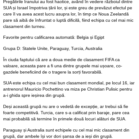
Pregătirile Iranului au fost haotice, având în vedere războiul dintre
SUA și Israel împotriva țării lor, și este greu de prevăzut efectul pe
care îl va avea acest lucru asupra lor, în timp ce Noua Zeelandă
pare să aibă de înfruntat o luptă dificilă, fiind echipa cu cel mai mic
clasament din turneu.
Favorite pentru calificarea automată: Belgia și Egipt
Grupa D: Statele Unite, Paraguay, Turcia, Australia
În ciuda faptului că are a doua medie de clasament FIFA ca
valoare, aceasta pare a fi una dintre grupele mai ușoare, co-
gazdele beneficiind de o tragere la sorți favorabilă.
SUA este echipa cu cel mai bun clasament mondial, pe locul 16, iar
antrenorul Mauricio Pochettino va miza pe Christian Pulisic pentru
a-i ghida spre ieșirea din grupă.
Deși această grupă nu are o vedetă de excepție, ar trebui să fie
foarte competitivă. Turcia, care s-a calificat prin baraje, pare cea
mai probabilă să termine în primele două locuri alături de SUA.
Paraguay și Australia sunt echipele cu cel mai mic clasament din
grupă, dar ambele își vor dori șansa de a ieși din grupă.