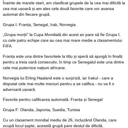
Înainte de marele start, am clasificat grupele de la cea mai dificilă la
cea mai ușoară și am ales cele două favorite care vor avansa
automat din fiecare grupă.
Grupa I: Franța, Senegal, Irak, Norvegia
„Grupa morții" la Cupa Mondială din acest an pare să fie Grupa I,
cu cele patru echipe care au cea mai mare medie a clasamentului
FIFA.
Franța este una dintre favoritele la titlu și speră să ajungă în finală
pentru a treia oară consecutiv, în timp ce Senegalul este una dintre
cele mai puternice națiuni africane.
Norvegia lui Erling Haaland este o surpriză, iar Irakul - care a
disputat cele mai multe meciuri pentru a se califica - nu va fi o
adversară ușoară.
Favorite pentru calificarea automată: Franța și Senegal
Grupa F: Olanda, Japonia, Suedia, Tunisia
Cu un clasament mondial mediu de 26, incluzând Olanda, care
ocupă locul șapte, această grupă pare destul de dificilă.