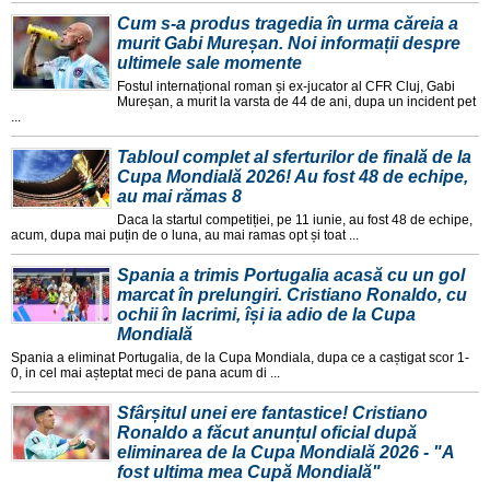
Cum s-a produs tragedia în urma căreia a
murit Gabi Mureșan. Noi informații despre
ultimele sale momente
Fostul internațional roman și ex-jucator al CFR Cluj, Gabi
Mureșan, a murit la varsta de 44 de ani, dupa un incident pet
...
Tabloul complet al sferturilor de finală de la
Cupa Mondială 2026! Au fost 48 de echipe,
au mai rămas 8
Daca la startul competiției, pe 11 iunie, au fost 48 de echipe,
acum, dupa mai puțin de o luna, au mai ramas opt și toat ...
Spania a trimis Portugalia acasă cu un gol
marcat în prelungiri. Cristiano Ronaldo, cu
ochii în lacrimi, își ia adio de la Cupa
Mondială
Spania a eliminat Portugalia, de la Cupa Mondiala, dupa ce a caștigat scor 1-
0, in cel mai așteptat meci de pana acum di ...
Sfârșitul unei ere fantastice! Cristiano
Ronaldo a făcut anunțul oficial după
eliminarea de la Cupa Mondială 2026 - "A
fost ultima mea Cupă Mondială"