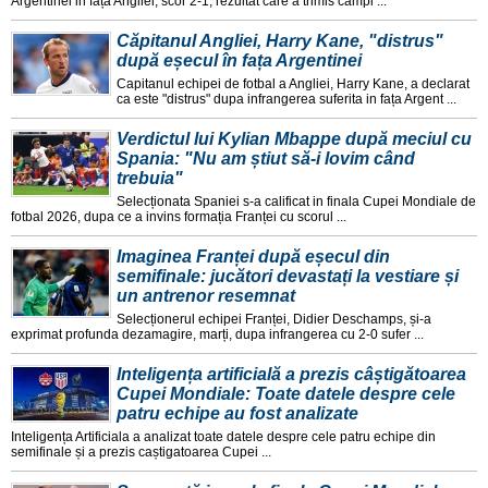
Argentinei in fața Angliei, scor 2-1, rezultat care a trimis campi ...
Căpitanul Angliei, Harry Kane, "distrus"
după eșecul în fața Argentinei
Capitanul echipei de fotbal a Angliei, Harry Kane, a declarat
ca este "distrus" dupa infrangerea suferita in fața Argent ...
Verdictul lui Kylian Mbappe după meciul cu
Spania: "Nu am știut să-i lovim când
trebuia"
Selecționata Spaniei s-a calificat in finala Cupei Mondiale de
fotbal 2026, dupa ce a invins formația Franței cu scorul ...
Imaginea Franței după eșecul din
semifinale: jucători devastați la vestiare și
un antrenor resemnat
Selecționerul echipei Franței, Didier Deschamps, și-a
exprimat profunda dezamagire, marți, dupa infrangerea cu 2-0 sufer ...
Inteligența artificială a prezis câștigătoarea
Cupei Mondiale: Toate datele despre cele
patru echipe au fost analizate
Inteligența Artificiala a analizat toate datele despre cele patru echipe din
semifinale și a prezis caștigatoarea Cupei ...