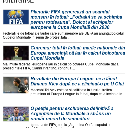
PUTETI CITI SI...
Planurile FIFA generează un scandal
monstru în fotbal: „Fotbalul se va schimba
pentru totdeauna". Boicot al echipelor
europene la Cupa Mondială din 2030
Federațiile de fotbal ale țarilor care sunt membre ale UEFA au anunțat boicotul
Cupelor Mondiale in semn de protest fața ...
Cutremur total în fotbal: marile naționale din
Europa amenință că iau în calcul boicotarea
Cupei Mondiale
Mai multe federații europene iau in calcul boicotarea Cupei Mondiale daca
președintele FIFA, Gianni Infantino, continua ...
Rezultate din Europa League: ce a făcut
Dinamo Kiev după ce a eliminat-o pe U Cluj
Maccabi Tel Aviv este ca și calificata in turul al treilea
preliminar al Europa League la fotbal, dupa ce a invins-o in
...
O petiție pentru excluderea definitivă a
Argentinei de la Mondiale a strâns un
număr record de semnături
Ignorata de FIFA, petiția „Argentina Out" a capatat o