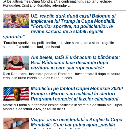
„A fost ultima mea Cupa Mondiala", a confirmat, luni, capitanul echipei
Portugaliei, Cristiano Ronaldo, referindu- ...
UE, reacție dură după cazul Balogun și
implicarea lui Trump la Cupa Mondială:
"Forurilor sportive, nu politicienilor, le
revine sarcina de a stabili regulile
sportului"
"Forurilor sportive, nu politicienilor, le revine sarcina de a stabili regulile
sportului", a subliniat, luni, comisarul ...
Am belele, tată! E urât acum la bătrânețe:
Rică Răducanu face declarații după
căzătura în care și-a rupt coastele
Rica Raducanu, fost mare portar al Romaniei, face declarații dupa cazatura
teribila in urma careia s-a ales cu doua coas ...
Modificări pe tabloul Cupei Mondiale 2026!
Franța și Maroc s-au calificat în sferturi.
Programul complet al fazelor eliminatorii
Maroc si Franta sunt primele echipe calificate in sferturile de finala ale Cupei
Mondiale de fotbal 2026, gazduita de St ...
Viagra, arma neașteptată a Angliei la Cupa
Mondială: Cum i-ar putea ajuta „pastila