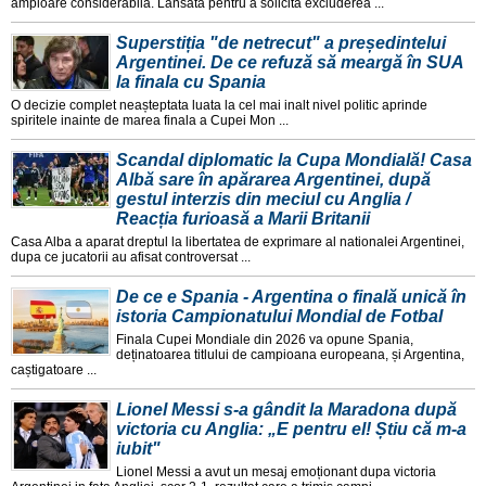
amploare considerabila. Lansata pentru a solicita excluderea ...
Superstiția "de netrecut" a președintelui
Argentinei. De ce refuză să meargă în SUA
la finala cu Spania
O decizie complet neașteptata luata la cel mai inalt nivel politic aprinde
spiritele inainte de marea finala a Cupei Mon ...
Scandal diplomatic la Cupa Mondială! Casa
Albă sare în apărarea Argentinei, după
gestul interzis din meciul cu Anglia /
Reacția furioasă a Marii Britanii
Casa Alba a aparat dreptul la libertatea de exprimare al nationalei Argentinei,
dupa ce jucatorii au afisat controversat ...
De ce e Spania - Argentina o finală unică în
istoria Campionatului Mondial de Fotbal
Finala Cupei Mondiale din 2026 va opune Spania,
deținatoarea titlului de campioana europeana, și Argentina,
caștigatoare ...
Lionel Messi s-a gândit la Maradona după
victoria cu Anglia: „E pentru el! Știu că m-a
iubit"
Lionel Messi a avut un mesaj emoționant dupa victoria