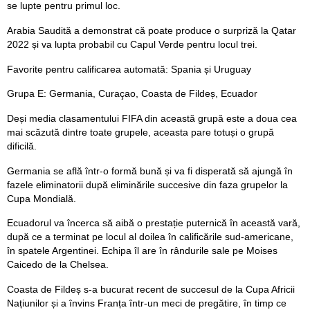
se lupte pentru primul loc.
Arabia Saudită a demonstrat că poate produce o surpriză la Qatar
2022 și va lupta probabil cu Capul Verde pentru locul trei.
Favorite pentru calificarea automată: Spania și Uruguay
Grupa E: Germania, Curaçao, Coasta de Fildeș, Ecuador
Deși media clasamentului FIFA din această grupă este a doua cea
mai scăzută dintre toate grupele, aceasta pare totuși o grupă
dificilă.
Germania se află într-o formă bună și va fi disperată să ajungă în
fazele eliminatorii după eliminările succesive din faza grupelor la
Cupa Mondială.
Ecuadorul va încerca să aibă o prestație puternică în această vară,
după ce a terminat pe locul al doilea în calificările sud-americane,
în spatele Argentinei. Echipa îl are în rândurile sale pe Moises
Caicedo de la Chelsea.
Coasta de Fildeș s-a bucurat recent de succesul de la Cupa Africii
Națiunilor și a învins Franța într-un meci de pregătire, în timp ce