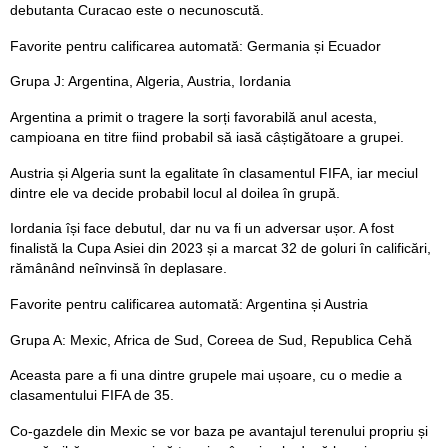
debutanta Curacao este o necunoscută.
Favorite pentru calificarea automată: Germania și Ecuador
Grupa J: Argentina, Algeria, Austria, Iordania
Argentina a primit o tragere la sorți favorabilă anul acesta,
campioana en titre fiind probabil să iasă câștigătoare a grupei.
Austria și Algeria sunt la egalitate în clasamentul FIFA, iar meciul
dintre ele va decide probabil locul al doilea în grupă.
Iordania își face debutul, dar nu va fi un adversar ușor. A fost
finalistă la Cupa Asiei din 2023 și a marcat 32 de goluri în calificări,
rămânând neînvinsă în deplasare.
Favorite pentru calificarea automată: Argentina și Austria
Grupa A: Mexic, Africa de Sud, Coreea de Sud, Republica Cehă
Aceasta pare a fi una dintre grupele mai ușoare, cu o medie a
clasamentului FIFA de 35.
Co-gazdele din Mexic se vor baza pe avantajul terenului propriu și