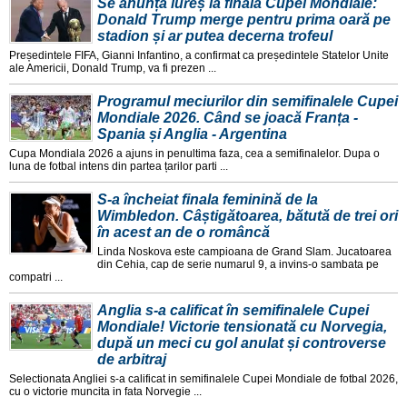
Se anunță iureș la finala Cupei Mondiale:
Donald Trump merge pentru prima oară pe
stadion și ar putea decerna trofeul
Președintele FIFA, Gianni Infantino, a confirmat ca președintele Statelor Unite
ale Americii, Donald Trump, va fi prezen ...
Programul meciurilor din semifinalele Cupei
Mondiale 2026. Când se joacă Franța -
Spania și Anglia - Argentina
Cupa Mondiala 2026 a ajuns in penultima faza, cea a semifinalelor. Dupa o
luna de fotbal intens din partea țarilor parti ...
S-a încheiat finala feminină de la
Wimbledon. Câștigătoarea, bătută de trei ori
în acest an de o româncă
Linda Noskova este campioana de Grand Slam. Jucatoarea
din Cehia, cap de serie numarul 9, a invins-o sambata pe
compatri ...
Anglia s-a calificat în semifinalele Cupei
Mondiale! Victorie tensionată cu Norvegia,
după un meci cu gol anulat și controverse
de arbitraj
Selectionata Angliei s-a calificat in semifinalele Cupei Mondiale de fotbal 2026,
cu o victorie muncita in fata Norvegie ...