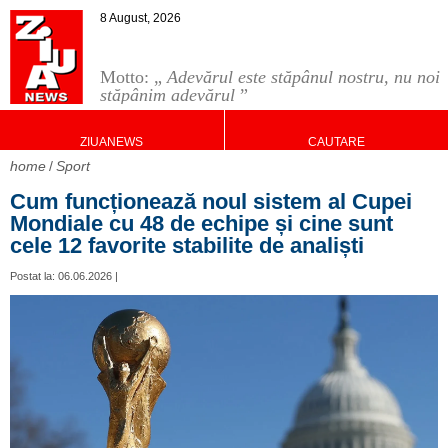
8 August, 2026
Motto: „
Adevărul este stăpânul nostru, nu noi
stăpânim adevărul
”
ZIUANEWS
CAUTARE
home
Sport
Cum funcționează noul sistem al Cupei
Mondiale cu 48 de echipe și cine sunt
cele 12 favorite stabilite de analiști
Postat la: 06.06.2026 |