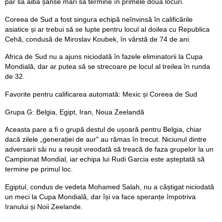
par să aibă șanse mari să termine în primele două locuri.
Coreea de Sud a fost singura echipă neînvinsă în calificările
asiatice și ar trebui să se lupte pentru locul al doilea cu Republica
Cehă, condusă de Miroslav Koubek, în vârstă de 74 de ani.
Africa de Sud nu a ajuns niciodată în fazele eliminatorii la Cupa
Mondială, dar ar putea să se strecoare pe locul al treilea în runda
de 32.
Favorite pentru calificarea automată: Mexic și Coreea de Sud
Grupa G: Belgia, Egipt, Iran, Noua Zeelandă
Aceasta pare a fi o grupă destul de ușoară pentru Belgia, chiar
dacă zilele „generației de aur" au rămas în trecut. Niciunul dintre
adversarii săi nu a reușit vreodată să treacă de faza grupelor la un
Campionat Mondial, iar echipa lui Rudi Garcia este așteptată să
termine pe primul loc.
Egiptul, condus de vedeta Mohamed Salah, nu a câștigat niciodată
un meci la Cupa Mondială, dar își va face speranțe împotriva
Iranului și Noii Zeelande.