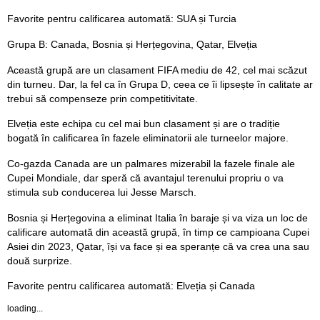
Favorite pentru calificarea automată: SUA și Turcia
Grupa B: Canada, Bosnia și Herțegovina, Qatar, Elveția
Această grupă are un clasament FIFA mediu de 42, cel mai scăzut
din turneu. Dar, la fel ca în Grupa D, ceea ce îi lipsește în calitate ar
trebui să compenseze prin competitivitate.
Elveția este echipa cu cel mai bun clasament și are o tradiție
bogată în calificarea în fazele eliminatorii ale turneelor majore.
Co-gazda Canada are un palmares mizerabil la fazele finale ale
Cupei Mondiale, dar speră că avantajul terenului propriu o va
stimula sub conducerea lui Jesse Marsch.
Bosnia și Herțegovina a eliminat Italia în baraje și va viza un loc de
calificare automată din această grupă, în timp ce campioana Cupei
Asiei din 2023, Qatar, își va face și ea speranțe că va crea una sau
două surprize.
Favorite pentru calificarea automată: Elveția și Canada
loading...