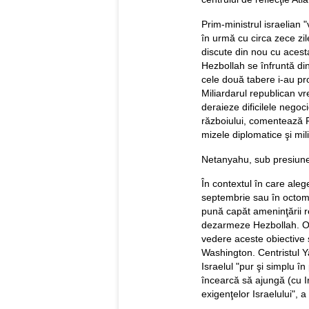
Prim-ministrul israelian 
în urmă cu circa zece zil
discute din nou cu acest
Hezbollah se înfruntă di
cele două tabere i-au pr
Miliardarul republican vr
deraieze dificilele negoc
războiului, comentează F
mizele diplomatice şi mil
Netanyahu, sub presiune 
În contextul în care alege
septembrie sau în octom
pună capăt ameninţării re
dezarmeze Hezbollah. Or,
vedere aceste obiective ş
Washington. Centristul Ya
Israelul "pur şi simplu î
încearcă să ajungă (cu Ira
exigenţelor Israelului", 