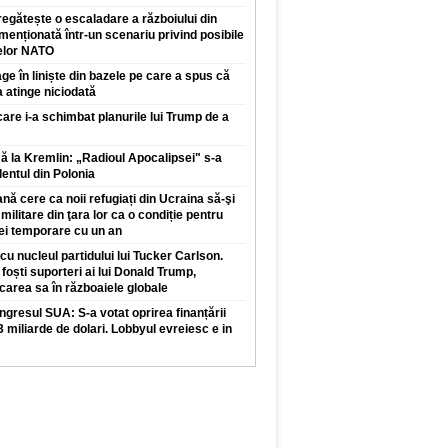
regătește o escaladare a războiului din
enționată într-un scenariu privind posibile
elor NATO
ge în liniște din bazele pe care a spus că
a atinge niciodată
care i-a schimbat planurile lui Trump de a
 la Kremlin: „Radioul Apocalipsei" s-a
dentul din Polonia
ă cere ca noii refugiați din Ucraina să-şi
 militare din ţara lor ca o condiție pentru
iei temporare cu un an
cu nucleul partidului lui Tucker Carlson.
foști suporteri ai lui Donald Trump,
carea sa în războaiele globale
gresul SUA: S-a votat oprirea finanțării
,3 miliarde de dolari. Lobbyul evreiesc e in