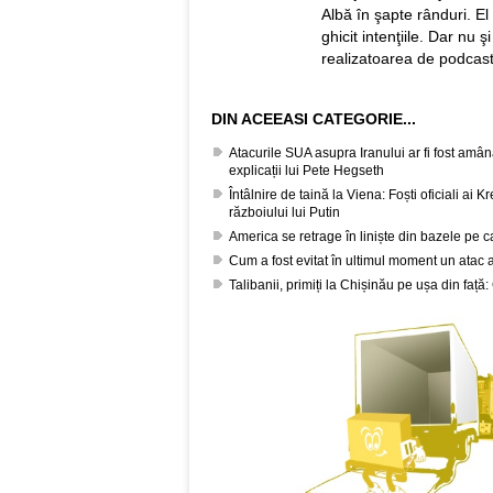
Albă în şapte rânduri. El a
ghicit intenţiile. Dar nu 
realizatoarea de podcast
DIN ACEEASI CATEGORIE...
Atacurile SUA asupra Iranului ar fi fost amâ
explicații lui Pete Hegseth
Întâlnire de taină la Viena: Foști oficiali ai 
războiului lui Putin
America se retrage în liniște din bazele pe c
Cum a fost evitat în ultimul moment un atac 
Talibanii, primiți la Chișinău pe ușa din față