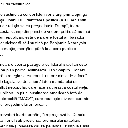
ciuda tensiunilor
 susţine că cei doi lideri vor sfârşi prin a ajunge
ţa Libanului. "Identitatea politică (a lui Benjamin
de relaţia sa cu preşedintele Trump", foarte
ar costa scump din punct de vedere politic să nu mai
rului republican, este de părere fostul ambasador.
at niciodată să-l susţină pe Benjamin Netanyahu,
e corupţie, mergând până la a cere public o
u.
ican, o ceartă pasageră cu liderul israelian este
 pe plan politic, estimează Dan Shapiro. Donald
ă strategia sa cu Iranul "nu are nimic de a face"
le legislative de la jumătatea mandatului din
lict nepopular, care face să crească costul vieţii,
publican. În plus, susţinerea americană faţă de
a heteroclită "MAGA", care reuneşte diverse curente
urul preşedintelui american.
rvatori foarte urmăriţi îi reproşează lui Donald
e Iranul sub presiunea premierului israelian.
enit să-şi pledeze cauza pe lângă Trump la Casa