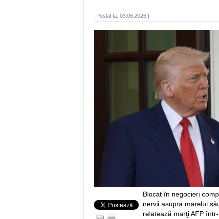
Postat la: 03.06.2026 |
Blocat în negocieri comp
nervii asupra marelui să
relatează marţi AFP înt