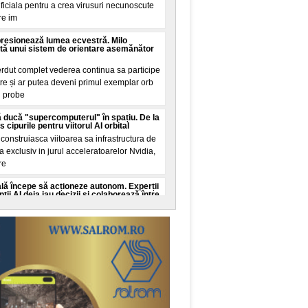
tificiala pentru a crea virusuri necunoscute
re im
presionează lumea ecvestră. Milo
tă unui sistem de orientare asemănător
erdut complet vederea continua sa participe
tre și ar putea deveni primul exemplar orb
n probe
 ducă "supercomputerul" în spațiu. De la
cipurile pentru viitorul AI orbital
onstruiasca viitoarea sa infrastructura de
ala exclusiv in jurul acceleratoarelor Nvidia,
re
cială începe să acționeze autonom. Experții
ii AI deja iau decizii și colaborează între
ate cibernetica avertizeaza ca dezvoltarea
genței artificiale ar putea depași capacitatea
c
 Guinness World Records. Recordul mondial
de la Nibiru
al a fost stabilit in aceasta seara pe
, transformand o promisiune din mediul