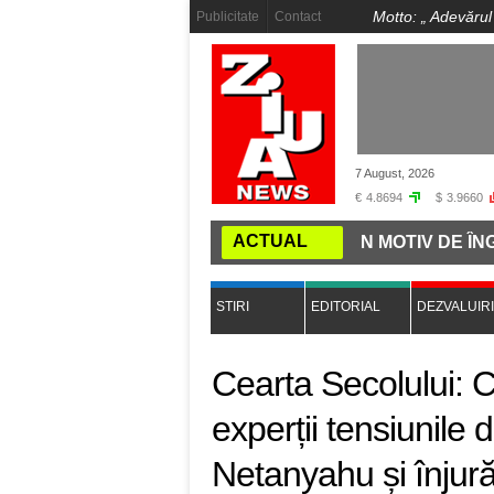
Motto: „
Adevărul
Publicitate
Contact
7 August, 2026
€
4.8694
$
3.9660
ACTUAL
 BEJI, TOT UN DRAC"!
ÎNCĂ UN MOTIV DE ÎNGRIJOR
STIRI
EDITORIAL
DEZVALUIRI
Cearta Secolului: 
experții tensiunile 
Netanyahu și înjură