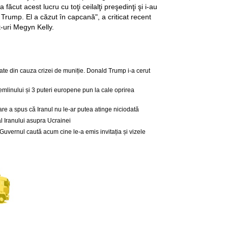
 făcut acest lucru cu toţi ceilalţi preşedinţi şi i-au
şi Trump. El a căzut în capcană", a criticat recent
-uri Megyn Kelly.
nate din cauza crizei de muniție. Donald Trump i-a cerut
Kremlinului și 3 puteri europene pun la cale oprirea
are a spus că Iranul nu le-ar putea atinge niciodată
al Iranului asupra Ucrainei
: Guvernul caută acum cine le-a emis invitația și vizele