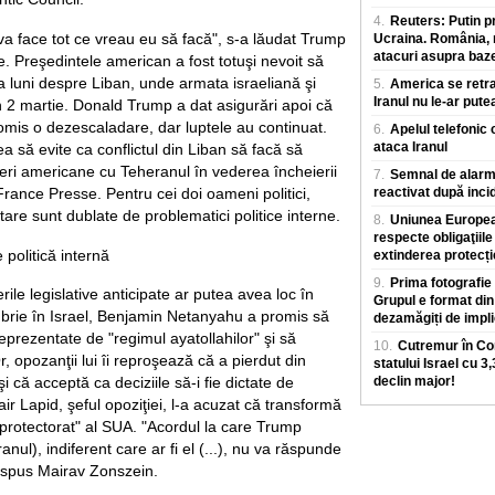
4.
Reuters: Putin p
"va face tot ce vreau eu să facă", s-a lăudat Trump
Ucraina. România, m
atacuri asupra baz
e. Preşedintele american a fost totuşi nevoit să
a luni despre Liban, unde armata israeliană şi
5.
America se retra
Iranul nu le-ar pute
n 2 martie. Donald Trump a dat asigurări apoi că
omis o dezescaladare, dar luptele au continuat.
6.
Apelul telefonic 
ataca Iranul
ea să evite ca conflictul din Liban să facă să
ieri americane cu Teheranul în vederea încheierii
7.
Semnal de alarmă
rance Presse. Pentru cei doi oameni politici,
reactivat după inci
itare sunt dublate de problematici politice interne.
8.
Uniunea European
respecte obligaţiile
politică internă
extinderea protecț
9.
Prima fotografie 
rile legislative anticipate ar putea avea loc în
Grupul e format din 
brie în Israel, Benjamin Netanyahu a promis să
dezamăgiți de impli
prezentate de "regimul ayatollahilor" şi să
10.
Cutremur în Con
 opozanţii lui îi reproşează că a pierdut din
statului Israel cu 3
i că acceptă ca deciziile să-i fie dictate de
declin major!
ir Lapid, şeful opoziţiei, l-a acuzat că transformă
n protectorat" al SUA. "Acordul la care Trump
nul), indiferent care ar fi el (...), nu va răspunde
a spus Mairav Zonszein.