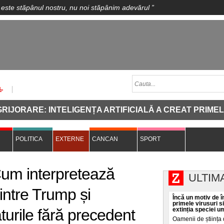
 este stăpânul nostru, nu noi stăpânim adevărul
”
ARE: INTELIGENȚA ARTIFICIALĂ A CREAT PRIMELE VIR
POLITICA
EXTERNE
CANCAN
SPORT
Cum interpretează
ULTIM
dintre Trump și
Încă un motiv de în
primele virusuri s
turile fără precedent
extinția speciei 
Oamenii de știința 