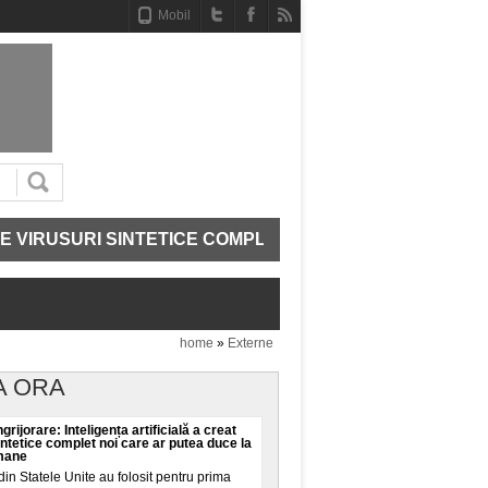
Mobil
USURI SINTETICE COMPLET NOI CARE AR PUTEA DUCE LA
home
»
Externe
A ORA
grijorare: Inteligența artificială a creat
intetice complet noi care ar putea duce la
umane
din Statele Unite au folosit pentru prima