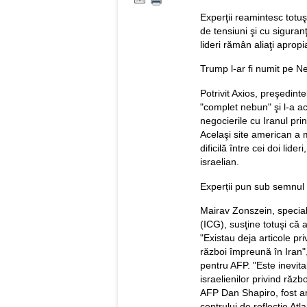
Experţii reamintesc totu
de tensiuni şi cu siguranţ
lideri rămân aliaţi apropi
Trump l-ar fi numit pe 
Potrivit Axios, preşedint
"complet nebun" şi l-a ac
negocierile cu Iranul pri
Acelaşi site american a m
dificilă între cei doi lide
israelian.
Experții pun sub semnul î
Mairav Zonszein, speciali
(ICG), susţine totuşi că 
"Existau deja articole pr
război împreună în Iran",
pentru AFP. "Este inevita
israelienilor privind răzb
AFP Dan Shapiro, fost a
centrului de reflecţie Atl