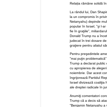
Relația rămâne solidă în 
La rândul lui, Dan Shapiro
la un compromis în privin
Netanyahu) depinde mult 
popular în Israel, "şi l-
fie în graţiile", miliarda
Donald Trump nu a încet
judecat în trei dosare d
graţiere pentru aliatul să
Pentru preşedintele amer
"mai puţin problematică"
Trump a declarat public c
cu apropierea de alegeri
noiembrie. Dar acest conf
îngrijorează Partidul Re
Israel divizează coaliţi
ale dreptei radicale în j
Anumiţi comentatori conse
Trump că a decis să atac
"Benjamin Netanyahu a v