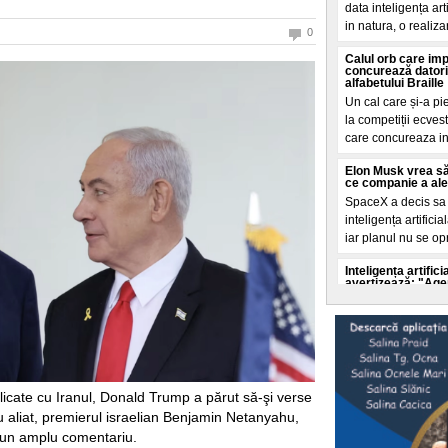
data inteligența ar
in natura, o realiza
0
Calul orb care im
concurează datori
alfabetului Braille
Un cal care și-a pi
la competiții ecves
care concureaza i
Elon Musk vrea să
ce companie a ales 
SpaceX a decis sa c
inteligența artifici
iar planul nu se op
Inteligența artifi
avertizează: "Agenț
ei"
Experții in securit
accelerata a inteli
autoritaților de a o 
Selly a intrat în
doborât de echipa 
licate cu Iranul, Donald Trump a părut să-şi verse
Un nou record mondi
u aliat, premierul israelian Benjamin Netanyahu,
litoralul romanesc
r-un amplu comentariu.