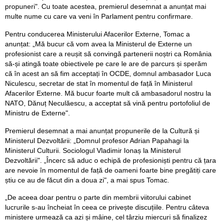
propuneri". Cu toate acestea, premierul desemnat a anunțat mai
multe nume cu care va veni în Parlament pentru confirmare.
Pentru conducerea Ministerului Afacerilor Externe, Tomac a
anunțat: „Mă bucur că vom avea la Ministerul de Externe un
profesionist care a reușit să convingă partenerii noștri ca România
să-și atingă toate obiectivele pe care le are de parcurs și sperăm
că în acest an să fim acceptați în OCDE, domnul ambasador Luca
Niculescu, secretar de stat în momentul de față în Ministerul
Afacerilor Externe. Mă bucur foarte mult că ambasadorul nostru la
NATO, Dănuț Neculăescu, a acceptat să vină pentru portofoliul de
Ministru de Externe".
Premierul desemnat a mai anunțat propunerile de la Cultură și
Ministerul Dezvoltării: „Domnul profesor Adrian Papahagi la
Ministerul Culturii. Sociologul Vladimir Ionaș la Ministerul
Dezvoltării". „Încerc să aduc o echipă de profesioniști pentru că țara
are nevoie în momentul de față de oameni foarte bine pregătiți care
știu ce au de făcut din a doua zi", a mai spus Tomac.
„De aceea doar pentru o parte din membrii viitorului cabinet
lucrurile s-au încheiat în ceea ce privește discuțiile. Pentru câteva
ministere urmează ca azi și mâine, cel târziu miercuri să finalizez