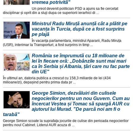
vremea potrivită"
Un preot devenit politician PSD a ajuns sa fie cercetat
disciplinar și oprit din a sluji dupa ce superiorii ierarhici di ...
Ministrul Radu Miruță anunță cât a plătit pe
vacanța în Turcia, după ce a fost surprins
pe plajă
În vacanța parlamentara, ministrul Apararii, Radu Miruța
(USR), interimar la Transporturi, a fost surprins in timp ...
România se împrumută cu 18 milioane de
lei în fiecare oră: „Dobânzile sunt mai mari
ca în Serbia și Albania, țări care nu fac parte
din UE"
În ultimul an, datoria publica a crescut cu 158,3 miliarde de lei (434
milioane/zi), depașind pentru prima data pr ...
George Simion, dezvăluiri din culisele
negocierilor pentru un nou Guvern. Cum au
încercat Veștea și Tomac să spargă AUR cu
ajutorul lui Murad. "De parcă noi am fi o
tarabă"
George Simion scoate la suprafața jocurile de culise din perioada negocierilor
pentru noul Cabinet. Liderul AUR acuza di ...