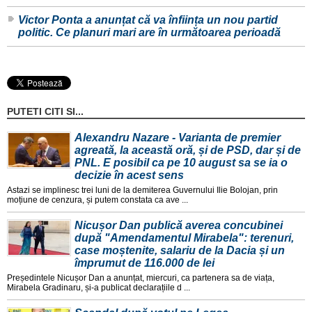
Victor Ponta a anunțat că va înființa un nou partid
politic. Ce planuri mari are în următoarea perioadă
PUTETI CITI SI...
Alexandru Nazare - Varianta de premier
agreată, la această oră, și de PSD, dar și de
PNL. E posibil ca pe 10 august sa se ia o
decizie în acest sens
Astazi se implinesc trei luni de la demiterea Guvernului Ilie Bolojan, prin
moțiune de cenzura, și putem constata ca ave ...
Nicușor Dan publică averea concubinei
după "Amendamentul Mirabela": terenuri,
case moștenite, salariu de la Dacia și un
împrumut de 116.000 de lei
Președintele Nicușor Dan a anunțat, miercuri, ca partenera sa de viața,
Mirabela Gradinaru, și-a publicat declarațiile d ...