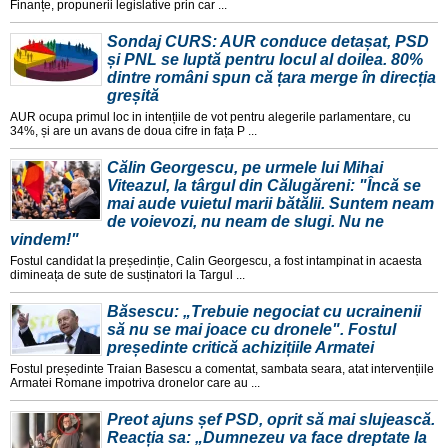
Finanțe, propunerii legislative prin car ...
Sondaj CURS: AUR conduce detașat, PSD
și PNL se luptă pentru locul al doilea. 80%
dintre români spun că țara merge în direcția
greșită
AUR ocupa primul loc in intențiile de vot pentru alegerile parlamentare, cu
34%, și are un avans de doua cifre in fața P ...
Călin Georgescu, pe urmele lui Mihai
Viteazul, la târgul din Călugăreni: "Încă se
mai aude vuietul marii bătălii. Suntem neam
de voievozi, nu neam de slugi. Nu ne
vindem!"
Fostul candidat la președinție, Calin Georgescu, a fost intampinat in acaesta
dimineața de sute de susținatori la Targul ...
Băsescu: „Trebuie negociat cu ucrainenii
să nu se mai joace cu dronele". Fostul
președinte critică achizițiile Armatei
Fostul președinte Traian Basescu a comentat, sambata seara, atat intervențiile
Armatei Romane impotriva dronelor care au ...
Preot ajuns șef PSD, oprit să mai slujească.
Reacția sa: „Dumnezeu va face dreptate la