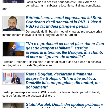
Jocul politic din aceasta perioada este unul extrem de
complicat, iar in subterane jocurile sunt și mai complicate,
dar ...
Bărbatul care a cerut împușcarea lui Sorin
Grindeanu riscă sancțiuni în PNL. Liderul
PSD i-a făcut deja plângere penală
Derapajele de limbaj din mediul virtual au provocat o criza
interna majora la nivelul filialei județene Valcea a Partidu ...
"Nu e o problemă ca eu să plec, dar ar fi un
gest de iresponsabilitate", susține
premierul interimar, Ilie Bolojan. În schimb,
el cere un "guvern de armistițiu"
Premierul interimar, Ilie Bolojan, a declarat ca ar putea sa plece din aceasta
funcție, intrucat nu este "legat de scaun ...
Rareș Bogdan, declarație fulminantă
despre Ilie Bolojan: "El nu știe politică.
Deciziile lui sunt pregătite, din umbră, de
doi oameni"
Fostul prim-vicepreședinte al PNL a vorbit de tensiunile din partidul liberal,
cum au fost generate acestea și viitorul ...
Statul Paralel: Detalii din spatele prăbușirii