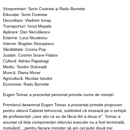
Vicepremieri: Sorin Costreie și Radu Burnete
Educație: Sorin Costreie
Dezvoltare: Vladimir Ionaș
Transporturi: Ionuț Mașala
Apărare: Dan Neculăescu
Externe: Luca Niculescu
Interne: Bogdan Descpescu
Sănătătate: Corina Pop
Justiție: Cosmin Soare-Filatov
Cultură: Adrian Papahagi
Mediu: Teodor Dulceață
Muncă: Diana Morar
Agricultură: Nicolae Istudor
Economie: Radu Burnete
Eugen Tomac a prezentat personal primele nume de miniștri
Premierul desemnat Eugen Tomac a prezentat primele propuneri
pentru viitorul Cabinet tehnocrat, subliniind că mizează pe o echipă
de profesioniști „care știu ce au de făcut din a doua zi". Tomac a
anunțat că lista componenței viitorului executiv nu a fost terminată,
motivând;, „pentru fiecare minister să am cel puțin două trei