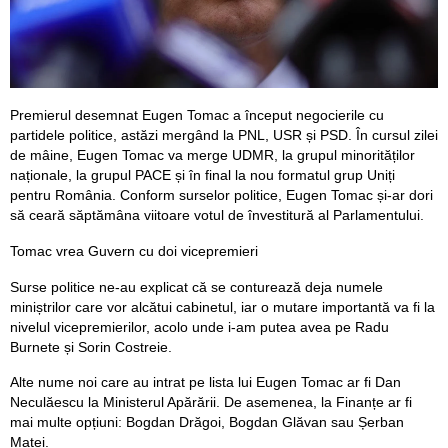
Premierul desemnat Eugen Tomac a început negocierile cu
partidele politice, astăzi mergând la PNL, USR și PSD. În cursul zilei
de mâine, Eugen Tomac va merge UDMR, la grupul minorităților
naționale, la grupul PACE și în final la nou formatul grup Uniți
pentru România. Conform surselor politice, Eugen Tomac și-ar dori
să ceară săptămâna viitoare votul de învestitură al Parlamentului.
Tomac vrea Guvern cu doi vicepremieri
Surse politice ne-au explicat că se conturează deja numele
miniștrilor care vor alcătui cabinetul, iar o mutare importantă va fi la
nivelul vicepremierilor, acolo unde i-am putea avea pe Radu
Burnete și Sorin Costreie.
Alte nume noi care au intrat pe lista lui Eugen Tomac ar fi Dan
Neculăescu la Ministerul Apărării. De asemenea, la Finanțe ar fi
mai multe opțiuni: Bogdan Drăgoi, Bogdan Glăvan sau Șerban
Matei.