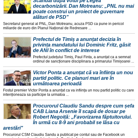
Scandal după votul pe Legea
decarbonizării. Dan Motreanu: „PNL nu mai
poate construi un proiect de guvernare
alături de PSD"
Secretarul general al PNL, Dan Motreanu, acuza PSD ca pune in pericol
miliarde de euro din Planul Național de Redresare ...
Prefectul de Timiș a anunțat decizia în
privința mandatului lui Dominic Fritz, găsit
de ANI în conflict de interese
Prefectul județului Timiș, Paul Finta, a anunțat ca a semnat
ordinul de sancționare disciplinara a primarului Timișoarei ...
Victor Ponta a anunțat că va înființa un nou
partid politic. Ce planuri mari are în
următoarea perioadă
Fostul premier Victor Ponta a anunțat ca va inființa un nou partid politic cu care
intenționeaza sa participe la urmatoa ...
Procurorul Claudiu Sandu despre cum șefa
CAB Liana Arsenie îl scapă de dosar pe
Robert Negoiță: „Favorizarea făptuitorului.
În urmă cu 8-9 ani probabil se lăsa cu
arestări"
Procurorul CSM Claudiu Sandu a publicat pe contul sau de Facebook un