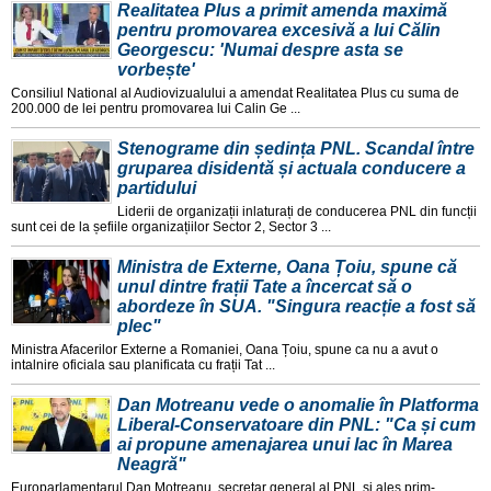
Realitatea Plus a primit amenda maximă
pentru promovarea excesivă a lui Călin
Georgescu: 'Numai despre asta se
vorbește'
Consiliul National al Audiovizualului a amendat Realitatea Plus cu suma de
200.000 de lei pentru promovarea lui Calin Ge ...
Stenograme din ședința PNL. Scandal între
gruparea disidentă și actuala conducere a
partidului
Liderii de organizații inlaturați de conducerea PNL din funcții
sunt cei de la șefiile organizațiilor Sector 2, Sector 3 ...
Ministra de Externe, Oana Țoiu, spune că
unul dintre frații Tate a încercat să o
abordeze în SUA. "Singura reacție a fost să
plec"
Ministra Afacerilor Externe a Romaniei, Oana Țoiu, spune ca nu a avut o
intalnire oficiala sau planificata cu frații Tat ...
Dan Motreanu vede o anomalie în Platforma
Liberal-Conservatoare din PNL: "Ca și cum
ai propune amenajarea unui lac în Marea
Neagră"
Europarlamentarul Dan Motreanu, secretar general al PNL și ales prim-