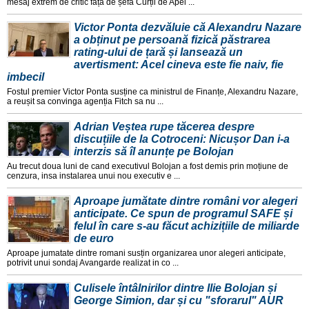
mesaj extrem de critic fața de șefa Curții de Apel ...
Victor Ponta dezvăluie că Alexandru Nazare
a obținut pe persoană fizică păstrarea
rating-ului de țară și lansează un
avertisment: Acel cineva este fie naiv, fie
imbecil
Fostul premier Victor Ponta susține ca ministrul de Finanțe, Alexandru Nazare,
a reușit sa convinga agenția Fitch sa nu ...
Adrian Veștea rupe tăcerea despre
discuțiile de la Cotroceni: Nicușor Dan i-a
interzis să îl anunțe pe Bolojan
Au trecut doua luni de cand executivul Bolojan a fost demis prin moțiune de
cenzura, insa instalarea unui nou executiv e ...
Aproape jumătate dintre români vor alegeri
anticipate. Ce spun de programul SAFE și
felul în care s-au făcut achizițiile de miliarde
de euro
Aproape jumatate dintre romani susțin organizarea unor alegeri anticipate,
potrivit unui sondaj Avangarde realizat in co ...
Culisele întâlnirilor dintre Ilie Bolojan și
George Simion, dar și cu "sforarul" AUR