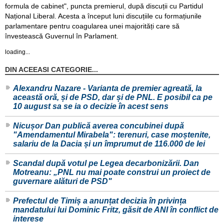
formula de cabinet", puncta premierul, după discuții cu Partidul
Național Liberal. Acesta a început luni discuțiile cu formațiunile
parlamentare pentru coagularea unei majorități care să
învestească Guvernul în Parlament.
loading...
DIN ACEEASI CATEGORIE...
Alexandru Nazare - Varianta de premier agreată, la
această oră, și de PSD, dar și de PNL. E posibil ca pe
10 august sa se ia o decizie în acest sens
Nicușor Dan publică averea concubinei după
"Amendamentul Mirabela": terenuri, case moștenite,
salariu de la Dacia și un împrumut de 116.000 de lei
Scandal după votul pe Legea decarbonizării. Dan
Motreanu: „PNL nu mai poate construi un proiect de
guvernare alături de PSD"
Prefectul de Timiș a anunțat decizia în privința
mandatului lui Dominic Fritz, găsit de ANI în conflict de
interese