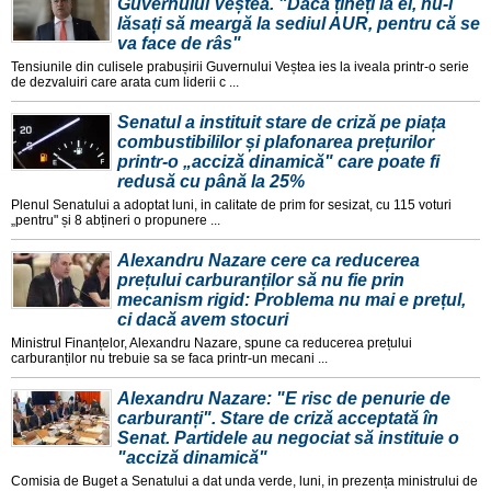
Guvernului Veștea. "Dacă țineți la el, nu-l
lăsați să meargă la sediul AUR, pentru că se
va face de râs"
Tensiunile din culisele prabușirii Guvernului Veștea ies la iveala printr-o serie
de dezvaluiri care arata cum liderii c ...
Senatul a instituit stare de criză pe piața
combustibililor și plafonarea prețurilor
printr-o „acciză dinamică" care poate fi
redusă cu până la 25%
Plenul Senatului a adoptat luni, in calitate de prim for sesizat, cu 115 voturi
„pentru" și 8 abțineri o propunere ...
Alexandru Nazare cere ca reducerea
prețului carburanților să nu fie prin
mecanism rigid: Problema nu mai e prețul,
ci dacă avem stocuri
Ministrul Finanțelor, Alexandru Nazare, spune ca reducerea prețului
carburanților nu trebuie sa se faca printr-un mecani ...
Alexandru Nazare: "E risc de penurie de
carburanți". Stare de criză acceptată în
Senat. Partidele au negociat să instituie o
"acciză dinamică"
Comisia de Buget a Senatului a dat unda verde, luni, in prezența ministrului de