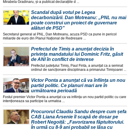
Mirabela Gradinaru, și-a publicat declarațiile d ...
Scandal după votul pe Legea
decarbonizării. Dan Motreanu: „PNL nu mai
poate construi un proiect de guvernare
alături de PSD"
Secretarul general al PNL, Dan Motreanu, acuza PSD ca pune in pericol
miliarde de euro din Planul Național de Redresare ...
Prefectul de Timiș a anunțat decizia în
privința mandatului lui Dominic Fritz, găsit
de ANI în conflict de interese
Prefectul județului Timiș, Paul Finta, a anunțat ca a semnat
ordinul de sancționare disciplinara a primarului Timișoarei ...
Victor Ponta a anunțat că va înființa un nou
partid politic. Ce planuri mari are în
următoarea perioadă
Fostul premier Victor Ponta a anunțat ca va inființa un nou partid politic cu care
intenționeaza sa participe la urmatoa ...
Procurorul Claudiu Sandu despre cum șefa
CAB Liana Arsenie îl scapă de dosar pe
Robert Negoiță: „Favorizarea făptuitorului.
În urmă cu 8-9 ani probabil se lăsa cu