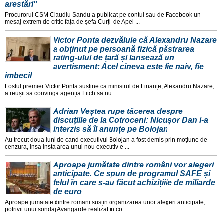
arestări"
Procurorul CSM Claudiu Sandu a publicat pe contul sau de Facebook un
mesaj extrem de critic fața de șefa Curții de Apel ...
Victor Ponta dezvăluie că Alexandru Nazare
a obținut pe persoană fizică păstrarea
rating-ului de țară și lansează un
avertisment: Acel cineva este fie naiv, fie
imbecil
Fostul premier Victor Ponta susține ca ministrul de Finanțe, Alexandru Nazare,
a reușit sa convinga agenția Fitch sa nu ...
Adrian Veștea rupe tăcerea despre
discuțiile de la Cotroceni: Nicușor Dan i-a
interzis să îl anunțe pe Bolojan
Au trecut doua luni de cand executivul Bolojan a fost demis prin moțiune de
cenzura, insa instalarea unui nou executiv e ...
Aproape jumătate dintre români vor alegeri
anticipate. Ce spun de programul SAFE și
felul în care s-au făcut achizițiile de miliarde
de euro
Aproape jumatate dintre romani susțin organizarea unor alegeri anticipate,
potrivit unui sondaj Avangarde realizat in co ...