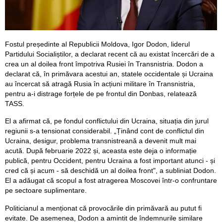
Fostul președinte al Republicii Moldova, Igor Dodon, liderul
Partidului Socialiștilor, a declarat recent că au existat încercări de a
crea un al doilea front împotriva Rusiei în Transnistria. Dodon a
declarat că, în primăvara acestui an, statele occidentale și Ucraina
au încercat să atragă Rusia în acțiuni militare în Transnistria,
pentru a-i distrage forțele de pe frontul din Donbas, relatează
TASS.
El a afirmat că, pe fondul conflictului din Ucraina, situația din jurul
regiunii s-a tensionat considerabil. „Ținând cont de conflictul din
Ucraina, desigur, problema transnistreană a devenit mult mai
acută. După februarie 2022 și, aceasta este deja o informație
publică, pentru Occident, pentru Ucraina a fost important atunci - și
cred că și acum - să deschidă un al doilea front", a subliniat Dodon.
El a adăugat că scopul a fost atragerea Moscovei într-o confruntare
pe sectoare suplimentare.
Politicianul a menționat că provocările din primăvară au putut fi
evitate. De asemenea, Dodon a amintit de îndemnurile similare