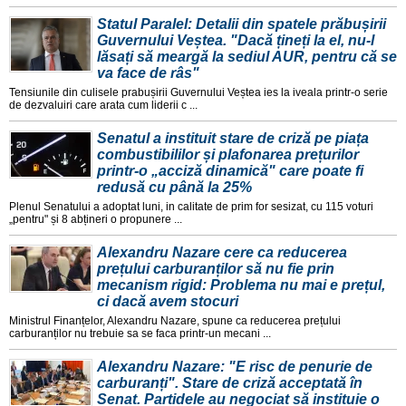
Statul Paralel: Detalii din spatele prăbușirii
Guvernului Veștea. "Dacă țineți la el, nu-l
lăsați să meargă la sediul AUR, pentru că se
va face de râs"
Tensiunile din culisele prabușirii Guvernului Veștea ies la iveala printr-o serie
de dezvaluiri care arata cum liderii c ...
Senatul a instituit stare de criză pe piața
combustibililor și plafonarea prețurilor
printr-o „acciză dinamică" care poate fi
redusă cu până la 25%
Plenul Senatului a adoptat luni, in calitate de prim for sesizat, cu 115 voturi
„pentru" și 8 abțineri o propunere ...
Alexandru Nazare cere ca reducerea
prețului carburanților să nu fie prin
mecanism rigid: Problema nu mai e prețul,
ci dacă avem stocuri
Ministrul Finanțelor, Alexandru Nazare, spune ca reducerea prețului
carburanților nu trebuie sa se faca printr-un mecani ...
Alexandru Nazare: "E risc de penurie de
carburanți". Stare de criză acceptată în
Senat. Partidele au negociat să instituie o