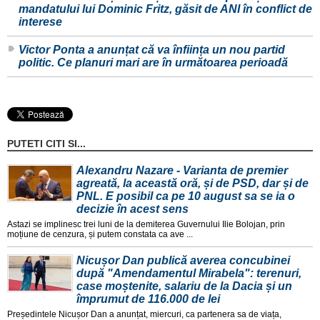
mandatului lui Dominic Fritz, găsit de ANI în conflict de
interese
Victor Ponta a anunțat că va înființa un nou partid
politic. Ce planuri mari are în următoarea perioadă
PUTETI CITI SI...
Alexandru Nazare - Varianta de premier
agreată, la această oră, și de PSD, dar și de
PNL. E posibil ca pe 10 august sa se ia o
decizie în acest sens
Astazi se implinesc trei luni de la demiterea Guvernului Ilie Bolojan, prin
moțiune de cenzura, și putem constata ca ave ...
Nicușor Dan publică averea concubinei
după "Amendamentul Mirabela": terenuri,
case moștenite, salariu de la Dacia și un
împrumut de 116.000 de lei
Președintele Nicușor Dan a anunțat, miercuri, ca partenera sa de viața,