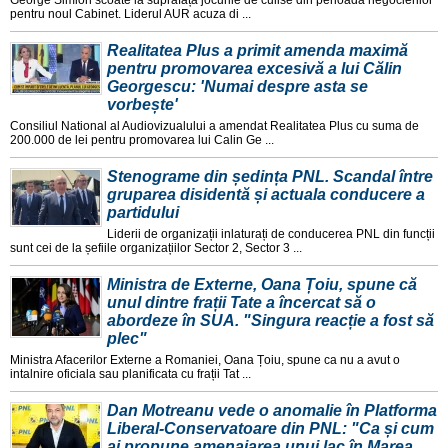
George Simion scoate la suprafața jocurile de culise din perioada negocierilor
pentru noul Cabinet. Liderul AUR acuza di ...
Realitatea Plus a primit amenda maximă
pentru promovarea excesivă a lui Călin
Georgescu: 'Numai despre asta se
vorbește'
Consiliul National al Audiovizualului a amendat Realitatea Plus cu suma de
200.000 de lei pentru promovarea lui Calin Ge ...
Stenograme din ședința PNL. Scandal între
gruparea disidentă și actuala conducere a
partidului
Liderii de organizații inlaturați de conducerea PNL din funcții
sunt cei de la șefiile organizațiilor Sector 2, Sector 3 ...
Ministra de Externe, Oana Țoiu, spune că
unul dintre frații Tate a încercat să o
abordeze în SUA. "Singura reacție a fost să
plec"
Ministra Afacerilor Externe a Romaniei, Oana Țoiu, spune ca nu a avut o
intalnire oficiala sau planificata cu frații Tat ...
Dan Motreanu vede o anomalie în Platforma
Liberal-Conservatoare din PNL: "Ca și cum
ai propune amenajarea unui lac în Marea