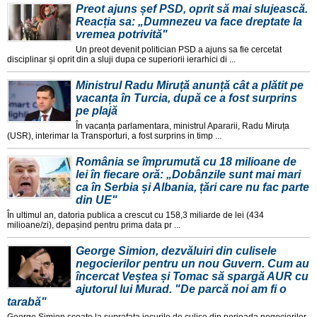
Preot ajuns șef PSD, oprit să mai slujească.
Reacția sa: „Dumnezeu va face dreptate la
vremea potrivită"
Un preot devenit politician PSD a ajuns sa fie cercetat
disciplinar și oprit din a sluji dupa ce superiorii ierarhici di ...
Ministrul Radu Miruță anunță cât a plătit pe
vacanța în Turcia, după ce a fost surprins
pe plajă
În vacanța parlamentara, ministrul Apararii, Radu Miruța
(USR), interimar la Transporturi, a fost surprins in timp ...
România se împrumută cu 18 milioane de
lei în fiecare oră: „Dobânzile sunt mai mari
ca în Serbia și Albania, țări care nu fac parte
din UE"
În ultimul an, datoria publica a crescut cu 158,3 miliarde de lei (434
milioane/zi), depașind pentru prima data pr ...
George Simion, dezvăluiri din culisele
negocierilor pentru un nou Guvern. Cum au
încercat Veștea și Tomac să spargă AUR cu
ajutorul lui Murad. "De parcă noi am fi o
tarabă"