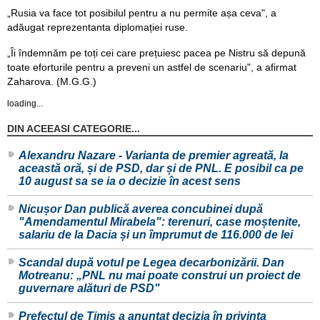
„Rusia va face tot posibilul pentru a nu permite așa ceva", a
adăugat reprezentanta diplomației ruse.
„Îi îndemnăm pe toți cei care prețuiesc pacea pe Nistru să depună
toate eforturile pentru a preveni un astfel de scenariu", a afirmat
Zaharova. (M.G.G.)
loading...
DIN ACEEASI CATEGORIE...
Alexandru Nazare - Varianta de premier agreată, la
această oră, și de PSD, dar și de PNL. E posibil ca pe
10 august sa se ia o decizie în acest sens
Nicușor Dan publică averea concubinei după
"Amendamentul Mirabela": terenuri, case moștenite,
salariu de la Dacia și un împrumut de 116.000 de lei
Scandal după votul pe Legea decarbonizării. Dan
Motreanu: „PNL nu mai poate construi un proiect de
guvernare alături de PSD"
Prefectul de Timiș a anunțat decizia în privința