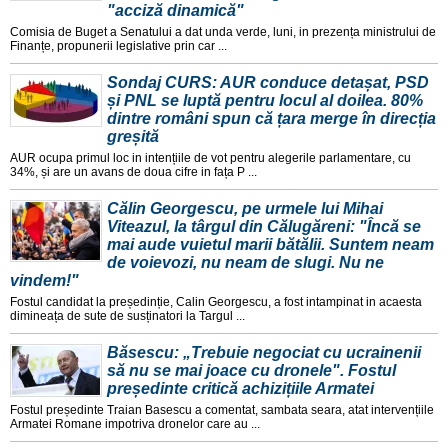
"acciză dinamică"
Comisia de Buget a Senatului a dat unda verde, luni, in prezența ministrului de
Finanțe, propunerii legislative prin car ...
Sondaj CURS: AUR conduce detașat, PSD
și PNL se luptă pentru locul al doilea. 80%
dintre români spun că țara merge în direcția
greșită
AUR ocupa primul loc in intențiile de vot pentru alegerile parlamentare, cu
34%, și are un avans de doua cifre in fața P ...
Călin Georgescu, pe urmele lui Mihai
Viteazul, la târgul din Călugăreni: "Încă se
mai aude vuietul marii bătălii. Suntem neam
de voievozi, nu neam de slugi. Nu ne
vindem!"
Fostul candidat la președinție, Calin Georgescu, a fost intampinat in acaesta
dimineața de sute de susținatori la Targul ...
Băsescu: „Trebuie negociat cu ucrainenii
să nu se mai joace cu dronele". Fostul
președinte critică achizițiile Armatei
Fostul președinte Traian Basescu a comentat, sambata seara, atat intervențiile
Armatei Romane impotriva dronelor care au ...