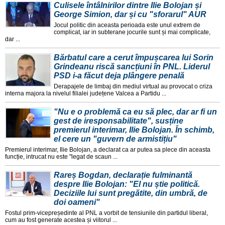
Culisele întâlnirilor dintre Ilie Bolojan și
George Simion, dar și cu "sforarul" AUR
Jocul politic din aceasta perioada este unul extrem de
complicat, iar in subterane jocurile sunt și mai complicate,
dar ...
Bărbatul care a cerut împușcarea lui Sorin
Grindeanu riscă sancțiuni în PNL. Liderul
PSD i-a făcut deja plângere penală
Derapajele de limbaj din mediul virtual au provocat o criza
interna majora la nivelul filialei județene Valcea a Partidu ...
"Nu e o problemă ca eu să plec, dar ar fi un
gest de iresponsabilitate", susține
premierul interimar, Ilie Bolojan. În schimb,
el cere un "guvern de armistițiu"
Premierul interimar, Ilie Bolojan, a declarat ca ar putea sa plece din aceasta
funcție, intrucat nu este "legat de scaun ...
Rareș Bogdan, declarație fulminantă
despre Ilie Bolojan: "El nu știe politică.
Deciziile lui sunt pregătite, din umbră, de
doi oameni"
Fostul prim-vicepreședinte al PNL a vorbit de tensiunile din partidul liberal,
cum au fost generate acestea și viitorul ...