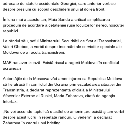
adresate de statele occidentale Georgiei, care anterior vorbise
despre presiuni cu scopul deschiderii unui al doilea front.
În luna mai a acestui an, Maia Sandu a criticat simplificarea
procedurii de acordare a cetățeniei ruse locuitorilor nerecunoscutei
republici.
La rândul său, șeful Ministerului Securității de Stat al Transnistriei,
Valeri Ghebos, a vorbit despre încercări ale serviciilor speciale ale
Moldovei de a racola transnistreni.
MAE rus avertizează: Există riscul atragerii Moldovei în conflictul
ucrainean
Autoritățile de la Moscova văd amenințarea ca Republica Moldova
să fie atrasă în conflictul din Ucraina prin escaladarea situației din
Transnistria, a declarat reprezentanta oficială a Ministerului
Afacerilor Externe al Rusiei, Maria Zaharova, citată de agenția
Interfax.
„Nu voi ascunde faptul că o astfel de amenințare există și am vorbit
despre acest lucru în repetate rânduri. O vedem", a declarat
Zaharova în cadrul unui briefing.