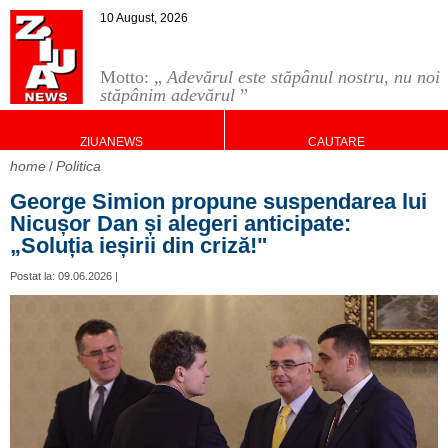
10 August, 2026
Motto: „
Adevărul este stăpânul nostru, nu noi
stăpânim adevărul
”
ZIUANEWS
CAUTARE
home
Politica
George Simion propune suspendarea lui
Nicușor Dan și alegeri anticipate:
„Soluția ieșirii din criză!"
Postat la: 09.06.2026 |