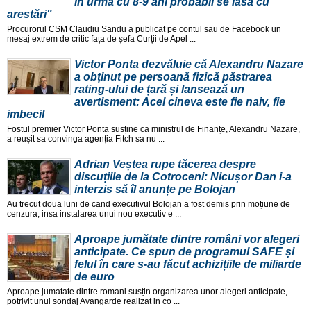
În urmă cu 8-9 ani probabil se lăsa cu
arestări"
Procurorul CSM Claudiu Sandu a publicat pe contul sau de Facebook un
mesaj extrem de critic fața de șefa Curții de Apel ...
Victor Ponta dezvăluie că Alexandru Nazare
a obținut pe persoană fizică păstrarea
rating-ului de țară și lansează un
avertisment: Acel cineva este fie naiv, fie
imbecil
Fostul premier Victor Ponta susține ca ministrul de Finanțe, Alexandru Nazare,
a reușit sa convinga agenția Fitch sa nu ...
Adrian Veștea rupe tăcerea despre
discuțiile de la Cotroceni: Nicușor Dan i-a
interzis să îl anunțe pe Bolojan
Au trecut doua luni de cand executivul Bolojan a fost demis prin moțiune de
cenzura, insa instalarea unui nou executiv e ...
Aproape jumătate dintre români vor alegeri
anticipate. Ce spun de programul SAFE și
felul în care s-au făcut achizițiile de miliarde
de euro
Aproape jumatate dintre romani susțin organizarea unor alegeri anticipate,
potrivit unui sondaj Avangarde realizat in co ...