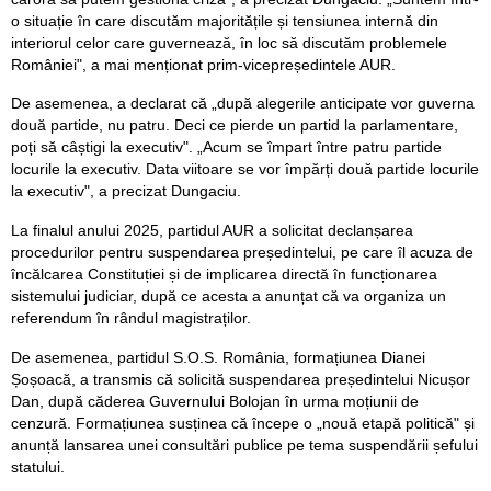
o situație în care discutăm majoritățile și tensiunea internă din
interiorul celor care guvernează, în loc să discutăm problemele
României", a mai menționat prim-vicepreședintele AUR.
De asemenea, a declarat că „după alegerile anticipate vor guverna
două partide, nu patru. Deci ce pierde un partid la parlamentare,
poți să câștigi la executiv". „Acum se împart între patru partide
locurile la executiv. Data viitoare se vor împărți două partide locurile
la executiv", a precizat Dungaciu.
La finalul anului 2025, partidul AUR a solicitat declanșarea
procedurilor pentru suspendarea președintelui, pe care îl acuza de
încălcarea Constituției și de implicarea directă în funcționarea
sistemului judiciar, după ce acesta a anunțat că va organiza un
referendum în rândul magistraților.
De asemenea, partidul S.O.S. România, formațiunea Dianei
Șoșoacă, a transmis că solicită suspendarea președintelui Nicușor
Dan, după căderea Guvernului Bolojan în urma moțiunii de
cenzură. Formațiunea susținea că începe o „nouă etapă politică" și
anunță lansarea unei consultări publice pe tema suspendării șefului
statului.