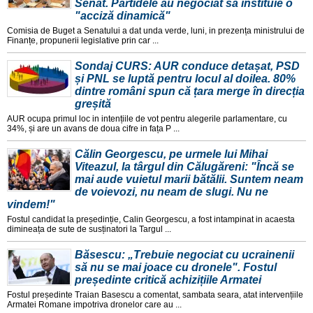
Senat. Partidele au negociat să instituie o
"acciză dinamică"
Comisia de Buget a Senatului a dat unda verde, luni, in prezența ministrului de
Finanțe, propunerii legislative prin car ...
Sondaj CURS: AUR conduce detașat, PSD
și PNL se luptă pentru locul al doilea. 80%
dintre români spun că țara merge în direcția
greșită
AUR ocupa primul loc in intențiile de vot pentru alegerile parlamentare, cu
34%, și are un avans de doua cifre in fața P ...
Călin Georgescu, pe urmele lui Mihai
Viteazul, la târgul din Călugăreni: "Încă se
mai aude vuietul marii bătălii. Suntem neam
de voievozi, nu neam de slugi. Nu ne
vindem!"
Fostul candidat la președinție, Calin Georgescu, a fost intampinat in acaesta
dimineața de sute de susținatori la Targul ...
Băsescu: „Trebuie negociat cu ucrainenii
să nu se mai joace cu dronele". Fostul
președinte critică achizițiile Armatei
Fostul președinte Traian Basescu a comentat, sambata seara, atat intervențiile
Armatei Romane impotriva dronelor care au ...