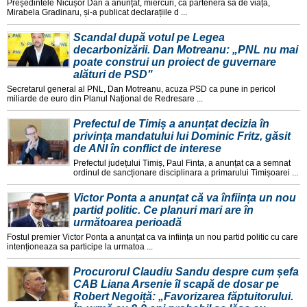
Președintele Nicușor Dan a anunțat, miercuri, ca partenera sa de viața,
Mirabela Gradinaru, și-a publicat declarațiile d ...
Scandal după votul pe Legea
decarbonizării. Dan Motreanu: „PNL nu mai
poate construi un proiect de guvernare
alături de PSD"
Secretarul general al PNL, Dan Motreanu, acuza PSD ca pune in pericol
miliarde de euro din Planul Național de Redresare ...
Prefectul de Timiș a anunțat decizia în
privința mandatului lui Dominic Fritz, găsit
de ANI în conflict de interese
Prefectul județului Timiș, Paul Finta, a anunțat ca a semnat
ordinul de sancționare disciplinara a primarului Timișoarei ...
Victor Ponta a anunțat că va înființa un nou
partid politic. Ce planuri mari are în
următoarea perioadă
Fostul premier Victor Ponta a anunțat ca va inființa un nou partid politic cu care
intenționeaza sa participe la urmatoa ...
Procurorul Claudiu Sandu despre cum șefa
CAB Liana Arsenie îl scapă de dosar pe
Robert Negoiță: „Favorizarea făptuitorului.