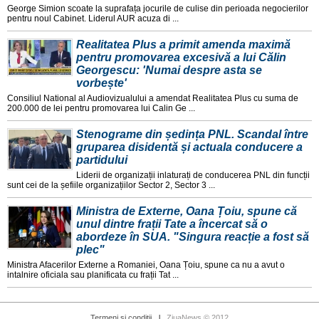
George Simion scoate la suprafața jocurile de culise din perioada negocierilor
pentru noul Cabinet. Liderul AUR acuza di ...
Realitatea Plus a primit amenda maximă
pentru promovarea excesivă a lui Călin
Georgescu: 'Numai despre asta se
vorbește'
Consiliul National al Audiovizualului a amendat Realitatea Plus cu suma de
200.000 de lei pentru promovarea lui Calin Ge ...
Stenograme din ședința PNL. Scandal între
gruparea disidentă și actuala conducere a
partidului
Liderii de organizații inlaturați de conducerea PNL din funcții
sunt cei de la șefiile organizațiilor Sector 2, Sector 3 ...
Ministra de Externe, Oana Țoiu, spune că
unul dintre frații Tate a încercat să o
abordeze în SUA. "Singura reacție a fost să
plec"
Ministra Afacerilor Externe a Romaniei, Oana Țoiu, spune ca nu a avut o
intalnire oficiala sau planificata cu frații Tat ...
Termeni si conditii
ZiuaNews © 2012