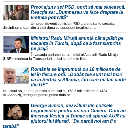
Preot ajuns șef PSD, oprit să mai slujească.
Reacția sa: „Dumnezeu va face dreptate la
vremea potrivită"
Un preot devenit politician PSD a ajuns sa fie cercetat
disciplinar și oprit din a sluji dupa ce superiorii ierarhici di ...
Ministrul Radu Miruță anunță cât a plătit pe
vacanța în Turcia, după ce a fost surprins
pe plajă
În vacanța parlamentara, ministrul Apararii, Radu Miruța
(USR), interimar la Transporturi, a fost surprins in timp ...
România se împrumută cu 18 milioane de
lei în fiecare oră: „Dobânzile sunt mai mari
ca în Serbia și Albania, țări care nu fac parte
din UE"
În ultimul an, datoria publica a crescut cu 158,3 miliarde de lei (434
milioane/zi), depașind pentru prima data pr ...
George Simion, dezvăluiri din culisele
negocierilor pentru un nou Guvern. Cum au
încercat Veștea și Tomac să spargă AUR cu
ajutorul lui Murad. "De parcă noi am fi o
tarabă"