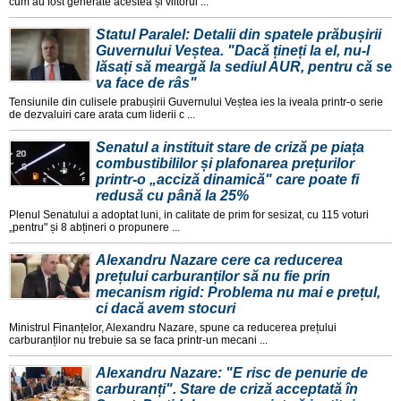
cum au fost generate acestea și viitorul ...
Statul Paralel: Detalii din spatele prăbușirii
Guvernului Veștea. "Dacă țineți la el, nu-l
lăsați să meargă la sediul AUR, pentru că se
va face de râs"
Tensiunile din culisele prabușirii Guvernului Veștea ies la iveala printr-o serie
de dezvaluiri care arata cum liderii c ...
Senatul a instituit stare de criză pe piața
combustibililor și plafonarea prețurilor
printr-o „acciză dinamică" care poate fi
redusă cu până la 25%
Plenul Senatului a adoptat luni, in calitate de prim for sesizat, cu 115 voturi
„pentru" și 8 abțineri o propunere ...
Alexandru Nazare cere ca reducerea
prețului carburanților să nu fie prin
mecanism rigid: Problema nu mai e prețul,
ci dacă avem stocuri
Ministrul Finanțelor, Alexandru Nazare, spune ca reducerea prețului
carburanților nu trebuie sa se faca printr-un mecani ...
Alexandru Nazare: "E risc de penurie de
carburanți". Stare de criză acceptată în