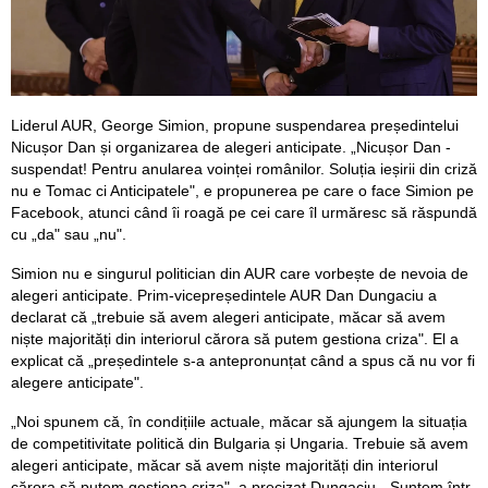
Liderul AUR, George Simion, propune suspendarea președintelui
Nicușor Dan și organizarea de alegeri anticipate. „Nicușor Dan -
suspendat! Pentru anularea voinței românilor. Soluția ieșirii din criză
nu e Tomac ci Anticipatele", e propunerea pe care o face Simion pe
Facebook, atunci când îi roagă pe cei care îl urmăresc să răspundă
cu „da" sau „nu".
Simion nu e singurul politician din AUR care vorbește de nevoia de
alegeri anticipate. Prim-vicepreședintele AUR Dan Dungaciu a
declarat că „trebuie să avem alegeri anticipate, măcar să avem
niște majorități din interiorul cărora să putem gestiona criza". El a
explicat că „președintele s-a antepronunțat când a spus că nu vor fi
alegere anticipate".
„Noi spunem că, în condițiile actuale, măcar să ajungem la situația
de competitivitate politică din Bulgaria și Ungaria. Trebuie să avem
alegeri anticipate, măcar să avem niște majorități din interiorul
cărora să putem gestiona criza", a precizat Dungaciu. „Suntem într-