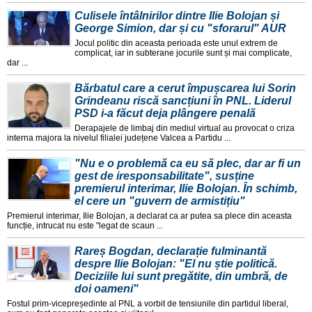
Culisele întâlnirilor dintre Ilie Bolojan și
George Simion, dar și cu "sforarul" AUR
Jocul politic din aceasta perioada este unul extrem de
complicat, iar in subterane jocurile sunt și mai complicate,
dar ...
Bărbatul care a cerut împușcarea lui Sorin
Grindeanu riscă sancțiuni în PNL. Liderul
PSD i-a făcut deja plângere penală
Derapajele de limbaj din mediul virtual au provocat o criza
interna majora la nivelul filialei județene Valcea a Partidu ...
"Nu e o problemă ca eu să plec, dar ar fi un
gest de iresponsabilitate", susține
premierul interimar, Ilie Bolojan. În schimb,
el cere un "guvern de armistițiu"
Premierul interimar, Ilie Bolojan, a declarat ca ar putea sa plece din aceasta
funcție, intrucat nu este "legat de scaun ...
Rareș Bogdan, declarație fulminantă
despre Ilie Bolojan: "El nu știe politică.
Deciziile lui sunt pregătite, din umbră, de
doi oameni"
Fostul prim-vicepreședinte al PNL a vorbit de tensiunile din partidul liberal,