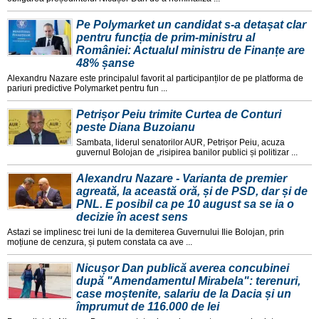
Pe Polymarket un candidat s-a detașat clar
pentru funcția de prim-ministru al
României: Actualul ministru de Finanțe are
48% șanse
Alexandru Nazare este principalul favorit al participanților de pe platforma de
pariuri predictive Polymarket pentru fun ...
Petrișor Peiu trimite Curtea de Conturi
peste Diana Buzoianu
Sambata, liderul senatorilor AUR, Petrișor Peiu, acuza
guvernul Bolojan de „risipirea banilor publici și politizar ...
Alexandru Nazare - Varianta de premier
agreată, la această oră, și de PSD, dar și de
PNL. E posibil ca pe 10 august sa se ia o
decizie în acest sens
Astazi se implinesc trei luni de la demiterea Guvernului Ilie Bolojan, prin
moțiune de cenzura, și putem constata ca ave ...
Nicușor Dan publică averea concubinei
după "Amendamentul Mirabela": terenuri,
case moștenite, salariu de la Dacia și un
împrumut de 116.000 de lei