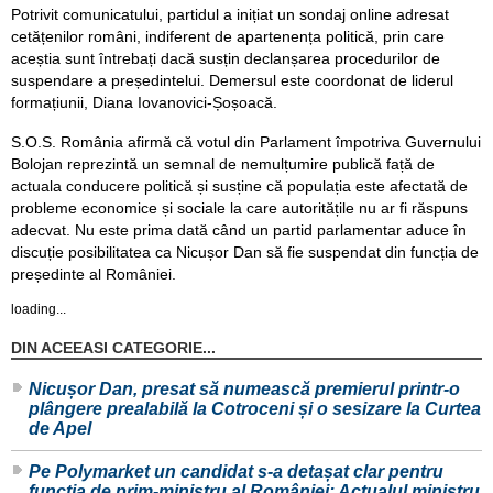
Potrivit comunicatului, partidul a inițiat un sondaj online adresat
cetățenilor români, indiferent de apartenența politică, prin care
aceștia sunt întrebați dacă susțin declanșarea procedurilor de
suspendare a președintelui. Demersul este coordonat de liderul
formațiunii, Diana Iovanovici-Șoșoacă.
S.O.S. România afirmă că votul din Parlament împotriva Guvernului
Bolojan reprezintă un semnal de nemulțumire publică față de
actuala conducere politică și susține că populația este afectată de
probleme economice și sociale la care autoritățile nu ar fi răspuns
adecvat. Nu este prima dată când un partid parlamentar aduce în
discuție posibilitatea ca Nicușor Dan să fie suspendat din funcția de
președinte al României.
loading...
DIN ACEEASI CATEGORIE...
Nicușor Dan, presat să numească premierul printr-o
plângere prealabilă la Cotroceni și o sesizare la Curtea
de Apel
Pe Polymarket un candidat s-a detașat clar pentru
funcția de prim-ministru al României: Actualul ministru